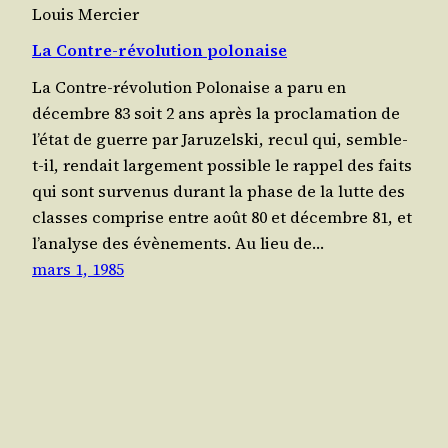
Louis Mercier
La Contre-révolution polonaise
La Contre-révo­lu­tion Polo­naise a paru en
décembre 83 soit 2 ans après la pro­cla­ma­tion de
l’é­tat de guerre par Jaru­zels­ki, recul qui, semble-
t-il, ren­dait lar­ge­ment pos­sible le rap­pel des faits
qui sont sur­ve­nus durant la phase de la lutte des
classes com­prise entre août 80 et décembre 81, et
l’a­na­lyse des évènements. Au lieu de…
mars 1, 1985