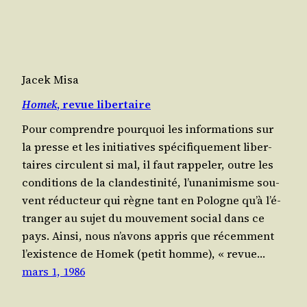
Jacek Misa
Homek
, revue libertaire
Pour com­prendre pour­quoi les infor­ma­tions sur
la presse et les ini­tia­tives spé­ci­fi­que­ment liber­
taires cir­culent si mal, il faut rap­pe­ler, outre les
condi­tions de la clan­des­ti­ni­té, l’u­na­ni­misme sou­
vent réduc­teur qui règne tant en Pologne qu’à l’é­
tran­ger au sujet du mou­ve­ment social dans ce
pays. Ain­si, nous n’a­vons appris que récem­ment
l’exis­tence de Homek (petit homme), « revue…
mars 1, 1986