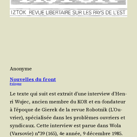
Anonyme
Nouvelles du front
Pologne
Le texte qui suit est extrait d’une inter­view d’Hen­
ri Wujec, ancien membre du KOR et en-fon­da­teur
à l’é­poque de Gie­rek de la revue Robot­nik (L’Ou­
vrier), spé­cia­li­sée dans les pro­blèmes ouvriers et
syn­di­caux. Cette inter­view est parue dans Wola
(Var­so­vie) n°39 (165), 4e année, 9 décembre 1985.