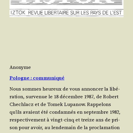
Anonyme
Pologne : communiqué
Nous sommes heu­reux de vous annon­cer la libé­
ra­tion, sur­ve­nue le 18 décembre 1987, de Robert
Che­chlacz et de Tomek Lupanow. Rap­pe­lons
qu’ils avaient été condam­nés en sep­tembre 1982,
res­pec­ti­ve­ment à vingt-cinq et treize ans de pri­
son pour avoir, au len­de­main de la pro­cla­ma­tion