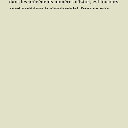
dans les pré­cé­dents numé­ros d’Iztok, est tou­jours
aus­si actif dans la clan­des­ti­ni­té. Dans un mes­
sage de fin d’an­née adres­sé aux liber­taires de
l’Ouest (paru en fran­çais dans Le Monde Liber­
taire n° 553 du 13/​12/​1984), ils adressent leurs
meilleurs vœux pour 1985,…
mars 1, 1985