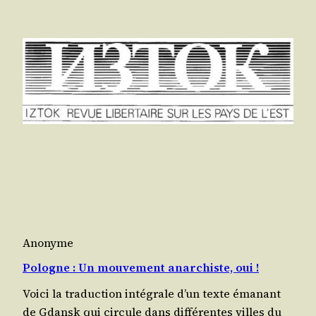
Anonyme
Pologne : Un mouvement anarchiste, oui !
Voi­ci la tra­duc­tion inté­grale d’un texte éma­nant
de Gdansk qui cir­cule dans dif­fé­rentes villes du