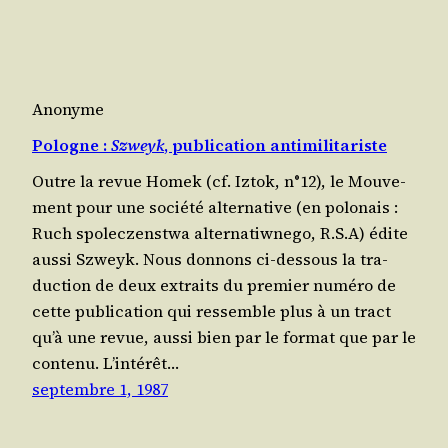
Anonyme
Pologne :
Szweyk
, publication antimilitariste
Outre la revue Homek (cf. Iztok, n°12), le Mou­ve­
ment pour une socié­té alter­na­tive (en polo­nais :
Ruch spo­lec­zenst­wa alter­na­tiw­ne­go, R.S.A) édite
aus­si Szweyk. Nous don­nons ci-des­sous la tra­
duc­tion de deux extraits du pre­mier numé­ro de
cette publi­ca­tion qui res­semble plus à un tract
qu’à une revue, aus­si bien par le for­mat que par le
contenu. L’in­té­rêt…
septembre 1, 1987