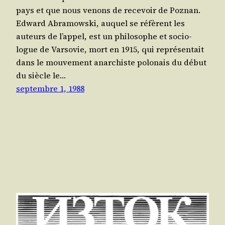
pays et que nous venons de rece­voir de Poz­nan.
Edward Abra­mows­ki, auquel se réfèrent les
auteurs de l’ap­pel, est un phi­lo­sophe et socio­
logue de Var­so­vie, mort en 1915, qui repré­sen­tait
dans le mou­ve­ment anar­chiste polo­nais du début
du siècle le…
septembre 1, 1988