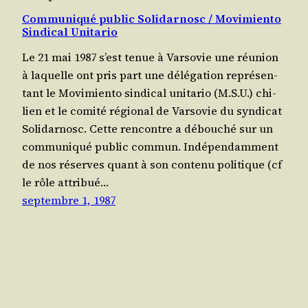
Communiqué public Solidarnosc /​ Movimiento
Sindical Unitario
Le 21 mai 1987 s’est tenue à Var­so­vie une réunion
à laquelle ont pris part une délé­ga­tion repré­sen­
tant le Movi­mien­to sin­di­cal uni­ta­rio (M.S.U.) chi­
lien et le comi­té régio­nal de Var­so­vie du syn­di­cat
Soli­dar­nosc. Cette ren­contre a débou­ché sur un
com­mu­ni­qué public com­mun. Indé­pen­dam­ment
de nos réserves quant à son conte­nu poli­tique (cf
le rôle attri­bué…
septembre 1, 1987