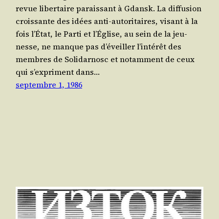
revue liber­taire parais­sant à Gdansk. La dif­fu­sion
crois­sante des idées anti-auto­ri­taires, visant à la
fois l’É­tat, le Par­ti et l’É­glise, au sein de la jeu­
nesse, ne manque pas d’é­veiller l’in­té­rêt des
membres de Soli­dar­nosc et notam­ment de ceux
qui s’ex­priment dans…
septembre 1, 1986