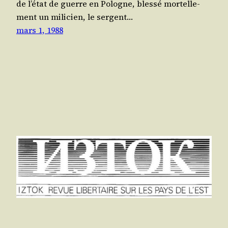
de l’é­tat de guerre en Pologne, bles­sé mor­tel­le­
ment un mili­cien, le ser­gent…
mars 1, 1988