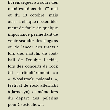
fit remar­quer au cours des
er
mani­fes­ta­tions du 1
mai
et du 13 octobre, mais
aus­si à chaque ras­sem­ble­
ment de foule de quelque
impor­tance per­met­tant de
venir scan­der des slo­gans
ou de lan­cer des tracts :
lors des matchs de foot­
ball de l’é­quipe Lechia,
lors des concerts de rock
(et par­ti­cu­liè­re­ment au
« Wood­stock polo­nais »,
fes­ti­val de rock alter­na­tif
à Jaroc­zyn), et même lors
du départ des pèle­rins
pour Czestochowa.