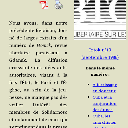
Nous avons, dans notre
pré­cé­dente livrai­son, don­
né de larges extraits d’un
numé­ro de
Homek
, revue
Iztok n°13
liber­taire parais­sant à
(septembre 1986)
Gdansk. La dif­fu­sion
crois­sante des idées anti-
Dans le même
numéro :
auto­ri­taires, visant à la
fois l’É­tat, le Par­ti et l’É­
Atterrissage
glise, au sein de la jeu­
en douceur
nesse, ne manque pas d’é­
Cuba et la
conjuration
veiller l’in­té­rêt des
des dupes
membres de Soli­dar­nosc
Cuba, les
et notam­ment de ceux qui
anarchistes
s’ex­priment dans la presse