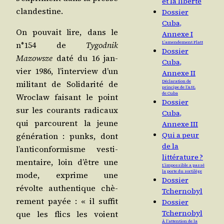
et la liberté
clandestine.
Dossier
Cuba,
On pou­vait lire, dans le
Annexe I
L’amendement Platt
n°154 de
Tygod­nik
Dossier
Mazowsze
daté du 16 jan­
Cuba,
vier 1986, l’in­ter­view d’un
Annexe II
Déclaration de
mili­tant de Soli­da­ri­té de
principe de l’ASL
de Cuba
Wro­claw fai­sant le point
Dossier
sur les cou­rants radi­caux
Cuba,
qui par­courent la jeune
Annexe III
Qui a peur
géné­ra­tion : punks, dont
de la
l’an­ti­con­for­misme ves­ti­
littérature ?
men­taire, loin d’être une
L’impossible a passé
la porte du sortilège
mode, exprime une
Dossier
révolte authen­tique chè­
Tchernobyl
re­ment payée : « il suf­fit
Dossier
Tchernobyl
que les flics les voient
À l’attention de la