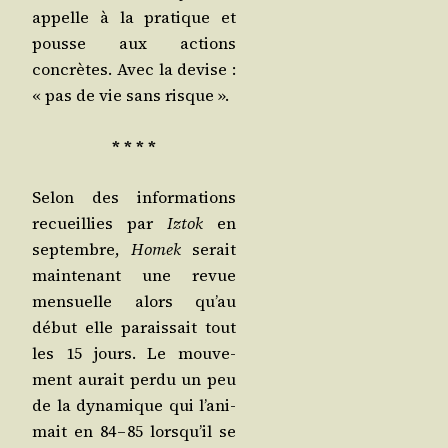
appelle à la pra­tique et
pousse aux actions
concrètes. Avec la devise :
« pas de vie sans risque ».
* * * *
Selon des infor­ma­tions
recueillies par
Iztok
en
sep­tembre,
Homek
serait
main­te­nant une revue
men­suelle alors qu’au
début elle parais­sait tout
les 15 jours. Le mou­ve­
ment aurait per­du un peu
de la dyna­mique qui l’a­ni­
mait en 84 – 85 lors­qu’il se