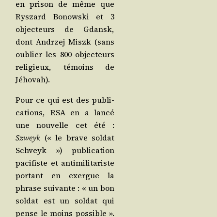
en pri­son de même que
Rys­zard Bonows­ki et 3
objec­teurs de Gdansk,
dont Andr­zej Miszk (sans
oublier les 800 objec­teurs
reli­gieux, témoins de
Jéhovah).
Pour ce qui est des publi­
ca­tions, RSA en a lan­cé
une nou­velle cet été :
Szweyk
(« le brave sol­dat
Schveyk ») publi­ca­tion
paci­fiste et anti­mi­li­ta­riste
por­tant en exergue la
phrase sui­vante : « un bon
sol­dat est un sol­dat qui
pense le moins pos­sible ».