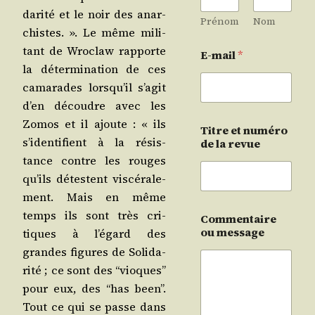
da­ri­té et le noir des anar­
Prénom
Nom
chistes. ». Le même mili­
tant de Wro­claw rap­porte
E-mail
*
la déter­mi­na­tion de ces
cama­rades lors­qu’il s’a­git
d’en découdre avec les
Zomos et il ajoute : « ils
Titre et numéro
s’i­den­ti­fient à la résis­
de la revue
tance contre les rouges
qu’ils détestent vis­cé­ra­le­
ment. Mais en même
temps ils sont très cri­
Commentaire
ou message
tiques à l’é­gard des
grandes figures de Soli­da­
ri­té ; ce sont des “vioques”
pour eux, des “has been”.
Tout ce qui se passe dans