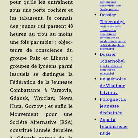
pour qu’ils les entraînent
Commission
pansoviétique de
sous une porte cochère et
développement
Dossier
les tabassent. Je connais
Tchernobyl
des jeunes qui passent 48
Déclaration de la
commission
heures au trou au moins
provisoire de
coordination de
une fois par mois» ; objec­
Solidarnosc à propos
de la catastrophe de
teurs de conscience du
Tchernobyl
Dossier
groupe Paix et Liber­té ;
Tchernobyl
groupes de lycéens par­mi
Appel à l’aide aux
sinistrés de
les­quels se dis­tingue la
Tchernobyl
En mémoire
Fédé­ra­tion de la Jeu­nesse
de Vladimir
Com­bat­tante à Var­so­vie,
Litvinov
Gdansk, Wro­claw, Nowa
Pologne : La
Huta, Gor­zow ; et enfin le
jeunesse
déchaînée
Mou­ve­ment pour une
Appel à
Socié­té Alter­na­tive (RSA)
l’etablisseme
consti­tué l’an­née der­nière
nt de