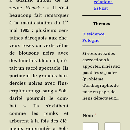
à Gdansk autour de la
relations
revue
Homek
: « Il s’est
Est-Est
beau­coup fait remar­quer
er
à la mani­fes­ta­tion du 1
Thèmes
mai 1985 : plu­sieurs cen­
Dissidence
, 
taines d’i­ro­quois aux che­
Pologne
veux roses ou verts vêtus
de blou­sons noirs avec
Si vous avez des
corrections à
des lunettes bleu ciel, c’é­
apporter, n’hésitez
tait un sacré spec­tacle. Ils
pas à les signaler
por­taient de grandes ban­
(problème
de­roles noires avec l’ins­
d’orthographe, de
crip­tion rouge sang « Soli­
mise en page, de
da­ri­té pour­suit le com­
liens défectueux…
bat ». Ils s’ex­hibent
comme les punks et
Nom
*
arborent à la fois des élé­
ments emprun­tés à Soli­