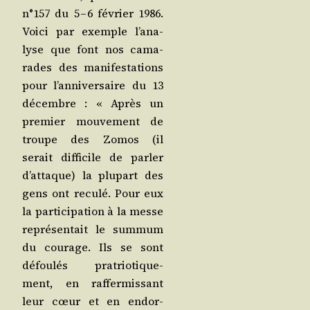
n°157 du 5 – 6 février 1986.
Voi­ci par exemple l’a­na­
lyse que font nos cama­
rades des mani­fes­ta­tions
pour l’an­ni­ver­saire du 13
décembre : « Après un
pre­mier mou­ve­ment de
troupe des Zomos (il
serait dif­fi­cile de par­ler
d’at­taque) la plu­part des
gens ont recu­lé. Pour eux
la par­ti­ci­pa­tion à la messe
repré­sen­tait le sum­mum
du cou­rage. Ils se sont
défou­lés pra­trio­ti­que­
ment, en raf­fer­mis­sant
leur cœur et en endor­