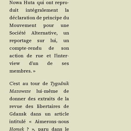
Nowa Huta qui ont repro­
duit inté­gra­le­ment la
décla­ra­tion de prin­cipe du
Mou­ve­ment pour une
Socié­té Alter­na­tive, un
repor­tage sur lui, un
compte-ren­du de son
action de rue et l’in­ter­
view d’un de ses
membres. »
C’est au tour de
Tygod­nik
Mazowsze
lui-même de
don­ner des extraits de la
revue des liber­taires de
Gdansk dans un article
inti­tu­lé « Aime­rons-nous
Homek
? », paru dans le