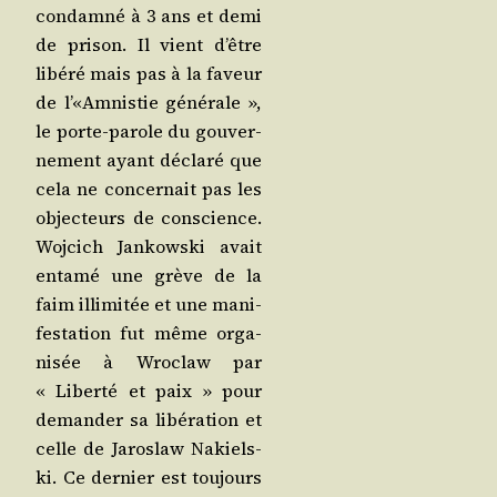
condam­né à 3 ans et demi
de pri­son. Il vient d’être
libé­ré mais pas à la faveur
de l’«Amnistie géné­rale »,
le porte-parole du gou­ver­
ne­ment ayant décla­ré que
cela ne concer­nait pas les
objec­teurs de conscience.
Woj­cich Jan­kows­ki avait
enta­mé une grève de la
faim illi­mi­tée et une mani­
fes­ta­tion fut même orga­
ni­sée à Wro­claw par
« Liber­té et paix » pour
deman­der sa libé­ra­tion et
celle de Jaros­law Nakiels­
ki. Ce der­nier est tou­jours