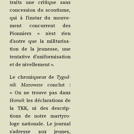
traits une cri­tique sans
conces­sion du scou­tisme,
qui à l’ins­tar du mou­ve­
ment concur­rent des
Pion­niers « n’est rien
d’autre que la mili­ta­ri­sa­
tion de la jeu­nesse, une
ten­ta­tive d’u­ni­for­mi­sa­tion
et de nivellement ».
Le chro­ni­queur de
Tygod­
nik Mazowsze
conclut :
« On ne trouve pas dans
Homek
les décla­ra­tions de
la TKK, ni des des­crip­
tions de notre mar­ty­ro­
loge natio­nale. Le jour­nal
s’a­dresse aux jeunes,