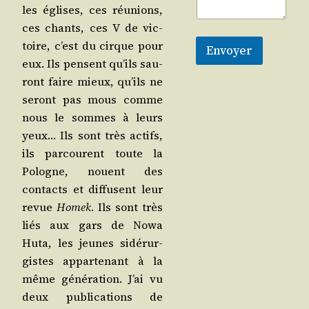
les églises, ces réunions,
ces chants, ces V de vic­
toire, c’est du cirque pour
Envoyer
eux. Ils pensent qu’ils sau­
ront faire mieux, qu’ils ne
seront pas mous comme
nous le sommes à leurs
yeux… Ils sont très actifs,
ils par­courent toute la
Pologne, nouent des
contacts et dif­fusent leur
revue
Homek
. Ils sont très
liés aux gars de Nowa
Huta, les jeunes sidé­rur­
gistes appar­te­nant à la
même géné­ra­tion. J’ai vu
deux publi­ca­tions de