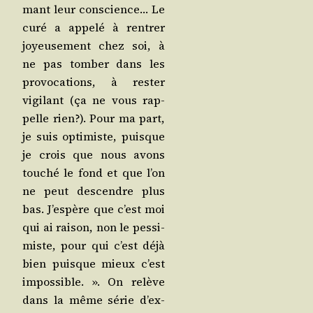
mant leur conscience… Le
curé a appe­lé à ren­trer
joyeu­se­ment chez soi, à
ne pas tom­ber dans les
pro­vo­ca­tions, à res­ter
vigi­lant (ça ne vous rap­
pelle rien?). Pour ma part,
je suis opti­miste, puisque
je crois que nous avons
tou­ché le fond et que l’on
ne peut des­cendre plus
bas. J’es­père que c’est moi
qui ai rai­son, non le pes­si­
miste, pour qui c’est déjà
bien puisque mieux c’est
impos­sible. ». On relève
dans la même série d’ex­