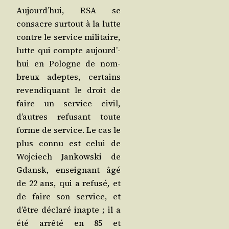
Aujourd’­hui, RSA se
consacre sur­tout à la lutte
contre le ser­vice mili­taire,
lutte qui compte aujourd’­
hui en Pologne de nom­
breux adeptes, cer­tains
reven­di­quant le droit de
faire un ser­vice civil,
d’autres refu­sant toute
forme de ser­vice. Le cas le
plus connu est celui de
Woj­ciech Jan­kows­ki de
Gdansk, ensei­gnant âgé
de 22 ans, qui a refu­sé, et
de faire son ser­vice, et
d’être décla­ré inapte ; il a
été arrê­té en 85 et