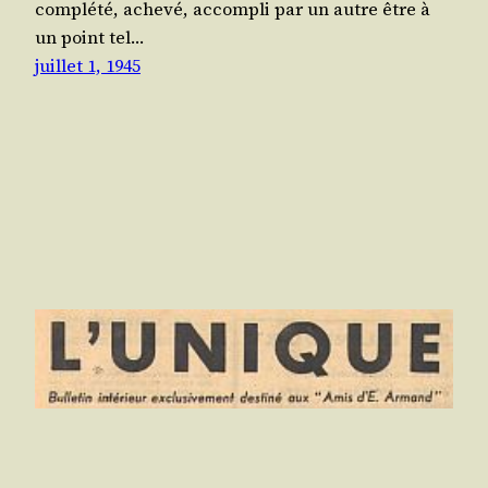
com­plé­té, ache­vé, accom­pli par un autre être à
un point tel…
juillet 1, 1945