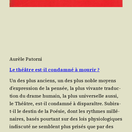
Aurèle Patorni
Le théâtre est-il condamné à mourir ?
Un des plus anciens, un des plus noble moyens
d’ex­pres­sion de la pen­sée, la plus vivante tra­duc­
tion du drame humain, la plus uni­ver­selle aus­si,
le Théâtre, est-il condam­né à dis­pa­raître. Subi­ra-
t-il le des­tin de la Poé­sie, dont les rythmes mil­lé­
naires, basés pour­tant sur des lois phy­sio­lo­giques
indis­cu­té ne semblent plus pri­sés que par des