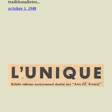
tra­di­tio­na­listes…
octobre 1, 1948