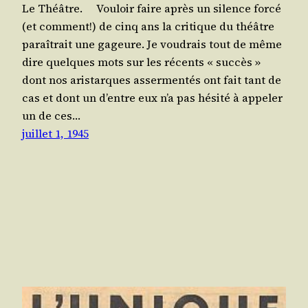
Le Théâtre. Vou­loir faire après un silence for­cé
(et com­ment!) de cinq ans la cri­tique du théâtre
paraî­trait une gageure. Je vou­drais tout de même
dire quelques mots sur les récents « suc­cès »
dont nos aris­tarques asser­men­tés ont fait tant de
cas et dont un d’entre eux n’a pas hési­té à appe­ler
un de ces…
juillet 1, 1945