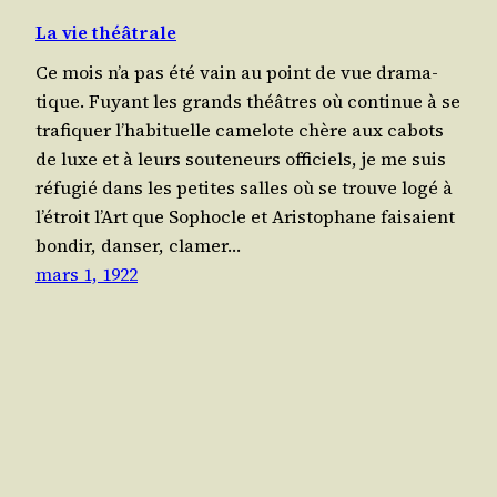
La vie théâtrale
Ce mois n’a pas été vain au point de vue dra­ma­
tique. Fuyant les grands théâtres où conti­nue à se
tra­fi­quer l’habituelle came­lote chère aux cabots
de luxe et à leurs sou­te­neurs offi­ciels, je me suis
réfu­gié dans les petites salles où se trouve logé à
l’étroit l’Art que Sophocle et Aris­to­phane fai­saient
bon­dir, dan­ser, cla­mer…
mars 1, 1922