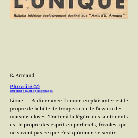
E. Armand
Pluralité (2)
Entretien à quatre personnages
Lio­nel. – Badi­ner avec l’a­mour, en plai­san­ter est le
propre de la bête de trou­peau ou de l’as­si­du des
mai­sons closes. Trai­ter à la légère des sen­ti­ments
est le propre des esprits super­fi­ciels, fri­voles, qui
ne savent pas ce que c’est qu’ai­mer, se sen­tir