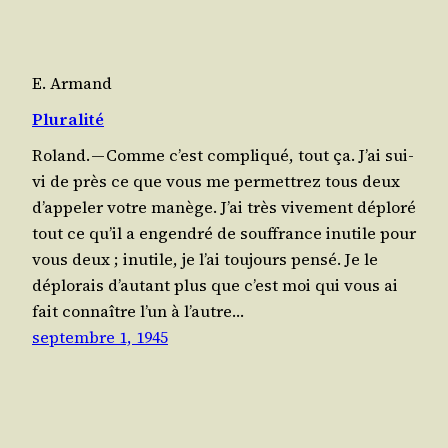
E. Armand
Pluralité
Roland. — Comme c’est com­pli­qué, tout ça. J’ai sui­
vi de près ce que vous me per­met­trez tous deux
d’ap­pe­ler votre manège. J’ai très vive­ment déplo­ré
tout ce qu’il a engen­dré de souf­france inutile pour
vous deux ; inutile, je l’ai tou­jours pen­sé. Je le
déplo­rais d’au­tant plus que c’est moi qui vous ai
fait connaître l’un à l’autre…
septembre 1, 1945