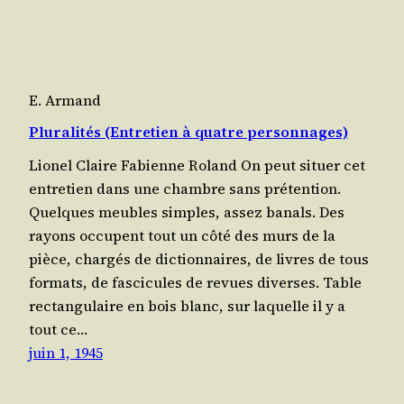
E. Armand
Pluralités (Entretien à quatre personnages)
Lio­nel Claire Fabienne Roland On peut situer cet
entre­tien dans une chambre sans pré­ten­tion.
Quelques meubles simples, assez banals. Des
rayons occupent tout un côté des murs de la
pièce, char­gés de dic­tion­naires, de livres de tous
for­mats, de fas­ci­cules de revues diverses. Table
rec­tan­gu­laire en bois blanc, sur laquelle il y a
tout ce…
juin 1, 1945