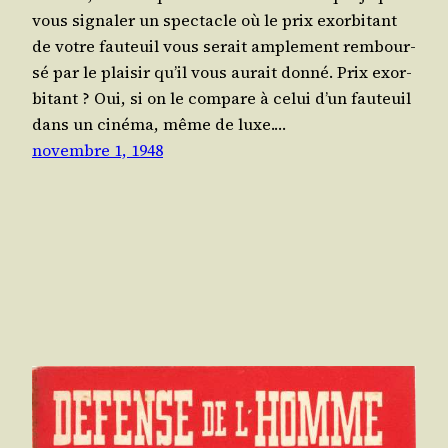
vous signa­ler un spec­tacle où le prix exor­bi­tant
de votre fau­teuil vous serait ample­ment rem­bour­
sé par le plai­sir qu’il vous aurait don­né. Prix exor­
bi­tant ? Oui, si on le com­pare à celui d’un fau­teuil
dans un ciné­ma, même de luxe.…
novembre 1, 1948