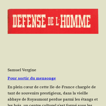
Samuel Vergine
Pour sortir du mensonge
En plein cœur de cette Ile-de-France char­gée de
tant de sou­ve­nirs pres­ti­gieux, dans la vieille
abbaye de Royau­mont per­due par­mi les étangs et
les bois, un centre cultu­rel s’est for­mé sous les