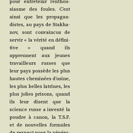
pour entre­te­nir l’en­thou­
siasme des foules. C’est
ain­si que les pro­pa­gan­
distes, au pays de Sta­kha­
nov, sont convain­cus de
ser­vir « la véri­té en défi­ni­
tive » quand ils
apprennent aux jeunes
tra­vailleurs russes que
leur pays pos­sède les plus
hautes che­mi­nées d’u­sine,
les plus belles latrines, les
plus jolies pri­sons, quand
ils leur disent que la
science russe a inven­té la
poudre à canon, la T.S.F.
et de nou­velles for­mules
de res­pect pour la véné­ra­