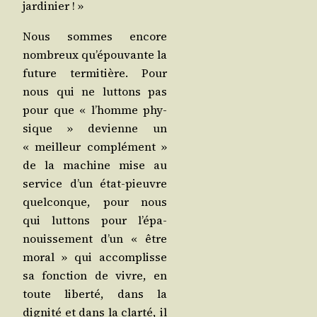
jardinier ! »
Nous sommes encore
nom­breux qu’é­pou­vante la
future ter­mi­tière. Pour
nous qui ne lut­tons pas
pour que « l’homme phy­
sique » devienne un
« meilleur com­plé­ment »
de la machine mise au
ser­vice d’un état-pieuvre
quel­conque, pour nous
qui lut­tons pour l’é­pa­
nouis­se­ment d’un « être
moral » qui accom­plisse
sa fonc­tion de vivre, en
toute liber­té, dans la
digni­té et dans la clar­té, il