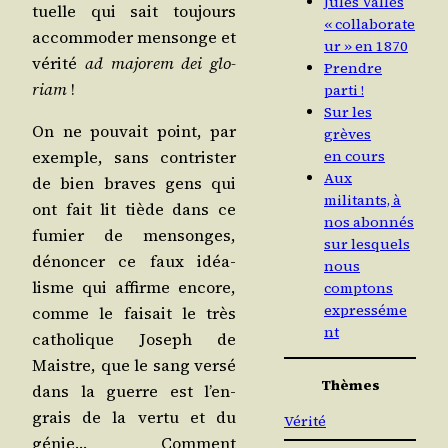
Jules Vallès
tuelle qui sait tou­jours
« collaborate
accom­mo­der men­songe et
ur » en 1870
véri­té
ad majo­rem dei glo­
Prendre
riam
!
parti !
Sur les
On ne pou­vait point, par
grèves
en cours
exemple, sans contris­ter
Aux
de bien braves gens qui
militants, à
ont fait lit tiède dans ce
nos abonnés
fumier de men­songes,
sur lesquels
dénon­cer ce faux idéa­
nous
lisme qui affirme encore,
comptons
expresséme
comme le fai­sait le très
nt
catho­lique Joseph de
Maistre, que le sang ver­sé
Thèmes
dans la guerre est l’en­
grais de la ver­tu et du
Vérité
génie… Com­ment