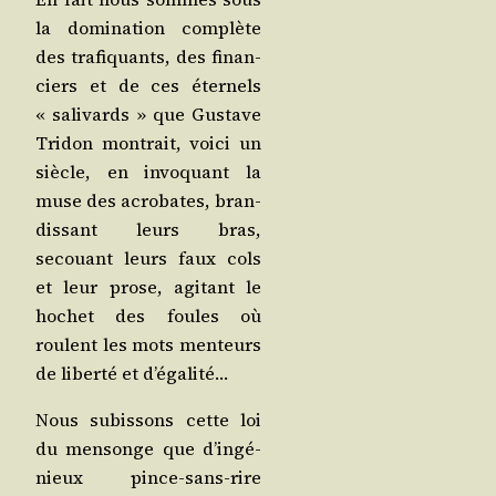
la domi­na­tion com­plète
des tra­fi­quants, des finan­
ciers et de ces éter­nels
« sali­vards » que Gus­tave
Tri­don mon­trait, voi­ci un
siècle, en invo­quant la
muse des acro­bates, bran­
dis­sant leurs bras,
secouant leurs faux cols
et leur prose, agi­tant le
hochet des foules où
roulent les mots men­teurs
de liber­té et d’égalité…
Nous subis­sons cette loi
du men­songe que d’in­gé­
nieux pince-sans-rire