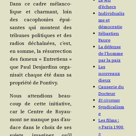
Le jeu
Dans ce cadre mélan­co­
d’échecs
lique et char­mant, loin
Individualis
des caco­pho­nies épui­
me et
démocratie
santes qui montent des
Sébastien
tri­bunes poli­tiques et des
Faure
radios déchaî­nées, c’est,
La défense
en somme, la résur­rec­tion
de l’homme
des fameux « Entre­tiens »
par la paix
que Paul Des­jar­dins orga­
Les
nouveaux
ni­sait chaque été dans sa
dieux
pro­prié­té de Pontivy.
Causerie du
Docteur
Nous atten­dions beau­
Et circenses
coup de cette ini­tia­tive,
Syndicalism
car le Centre de Royau­
e
mont ne manque pas d’au­
Les films :
dace dans le choix de ses
« Paris 1900
»
sujets. ima­gi­nez qu’il