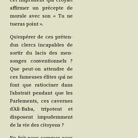
affir­mer un pré­cepte de
morale avec son « Tu ne
tue­ras point ».
Qu’es­pé­rer de ces pré­ten­
dus clercs inca­pables de
sor­tir du lacis des men­
songes conven­tion­nels ?
Que peut-on attendre de
ces fameuses élites qui ne
font que ratio­ci­ner dans
l’abs­trait pen­dant que les
Par­le­ments, ces cavernes
d’A­li-Baba, tri­potent et
dis­posent impu­dem­ment
de la vie des citoyens ?
En fait nous sommes sous