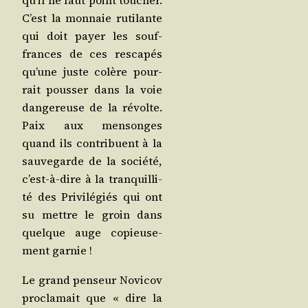
qu’il ne faut point tou­cher.
C’est la mon­naie ruti­lante
qui doit payer les souf­
frances de ces res­ca­pés
qu’une juste colère pour­
rait pous­ser dans la voie
dan­ge­reuse de la révolte.
Paix aux men­songes
quand ils contri­buent à la
sau­ve­garde de la socié­té,
c’est-à-dire à la tran­quilli­
té des Pri­vi­lé­giés qui ont
su mettre le groin dans
quelque auge copieu­se­
ment garnie !
Le grand pen­seur Novi­cov
pro­cla­mait que « dire la