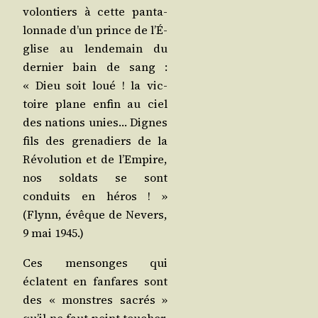
volon­tiers à cette pan­ta­
lon­nade d’un prince de l’É­
glise au len­de­main du
der­nier bain de sang :
« Dieu soit loué ! la vic­
toire plane enfin au ciel
des nations unies… Dignes
fils des gre­na­diers de la
Révo­lu­tion et de l’Em­pire,
nos sol­dats se sont
conduits en héros ! »
(Flynn, évêque de Nevers,
9 mai 1945.)
Ces men­songes qui
éclatent en fan­fares sont
des « monstres sacrés »