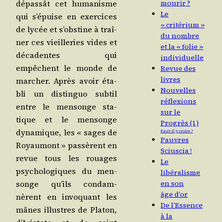
dépas­sât cet huma­nisme
mourir ?
Le
qui s’é­puise en exer­cices
« critérium »
de lycée et s’obs­tine à traî­
du nombre
ner ces vieille­ries vides et
et la « folie »
déca­dentes qui
individuelle
empêchent le monde de
Revue des
livres
mar­cher. Après avoir éta­
Nouvelles
bli un dis­tin­guo sub­til
réflexions
entre le men­songe sta­
sur le
tique et le men­songe
Progrès (1)
dyna­mique, les « sages de
Faut-il y croire ?
Pauvres
Royau­mont » pas­sèrent en
Sciuscia !
revue tous les rouages
Le
psy­cho­lo­giques du men­
libéralisme
songe qu’ils condam­
en son
âge d’or
nèrent en invo­quant les
De l’Essence
mânes illustres de Pla­ton,
à la