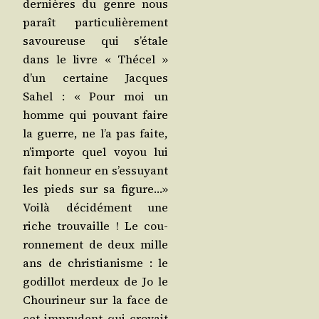
der­nières du genre nous
paraît par­ti­cu­liè­re­ment
savou­reuse qui s’é­tale
dans le livre « Thé­cel »
d’un cer­taine Jacques
Sahel : « Pour moi un
homme qui pou­vant faire
la guerre, ne l’a pas faite,
n’im­porte quel voyou lui
fait hon­neur en s’es­suyant
les pieds sur sa figure…»
Voi­là déci­dé­ment une
riche trou­vaille ! Le cou­
ron­ne­ment de deux mille
ans de chris­tia­nisme : le
godillot mer­deux de Jo le
Chou­ri­neur sur la face de
cet impru­dent qui croyait