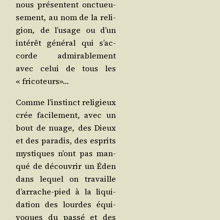
nous pré­sentent onc­tueu­
se­ment, au nom de la reli­
gion, de l’u­sage ou d’un
inté­rêt géné­ral qui s’ac­
corde admi­ra­ble­ment
avec celui de tous les
« fricoteurs»…
Comme l’ins­tinct reli­gieux
crée faci­le­ment, avec un
bout de nuage, des Dieux
et des para­dis, des esprits
mys­tiques n’ont pas man­
qué de décou­vrir un Éden
dans lequel on tra­vaille
d’ar­rache-pied à la liqui­
da­tion des lourdes équi­
voques du pas­sé et des