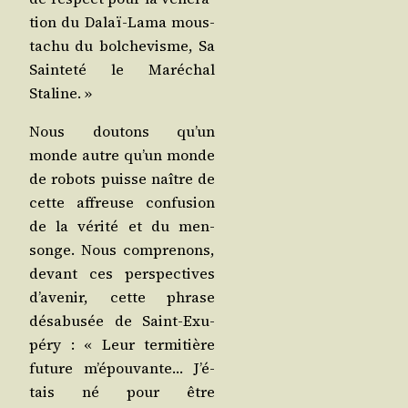
tion du Dalaï-Lama mous­
ta­chu du bol­che­visme, Sa
Sain­te­té le Maré­chal
Staline. »
Nous dou­tons qu’un
monde autre qu’un monde
de robots puisse naître de
cette affreuse confu­sion
de la véri­té et du men­
songe. Nous com­pre­nons,
devant ces pers­pec­tives
d’a­ve­nir, cette phrase
désa­bu­sée de Saint-Exu­
pé­ry : « Leur ter­mi­tière
future m’é­pou­vante… J’é­
tais né pour être