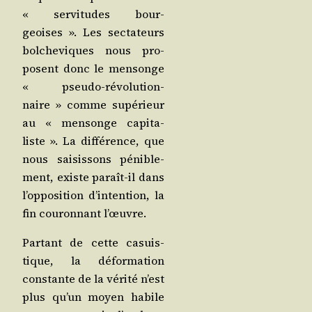
« ser­vi­tudes bour­
geoises ». Les sec­ta­teurs
bol­che­viques nous pro­
posent donc le men­songe
« pseu­do-révo­lu­tion­
naire » comme supé­rieur
au « men­songe capi­ta­
liste ». La dif­fé­rence, que
nous sai­sis­sons péni­ble­
ment, existe paraît-il dans
l’op­po­si­tion d’in­ten­tion, la
fin cou­ron­nant l’œuvre.
Par­tant de cette casuis­
tique, la défor­ma­tion
constante de la véri­té n’est
plus qu’un moyen habile