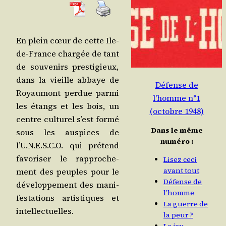
En plein cœur de cette Ile-
de-France char­gée de tant
de sou­ve­nirs pres­ti­gieux,
dans la vieille abbaye de
Défense de
Royau­mont per­due par­mi
l'homme n°1
les étangs et les bois, un
(octobre 1948)
centre cultu­rel s’est for­mé
Dans le même
sous les aus­pices de
numéro :
l’U.N.E.S.C.O. qui pré­tend
favo­ri­ser le rap­pro­che­
Lisez ceci
avant tout
ment des peuples pour le
Défense de
déve­lop­pe­ment des mani­
l’homme
fes­ta­tions artis­tiques et
La guerre de
intellectuelles.
la peur ?