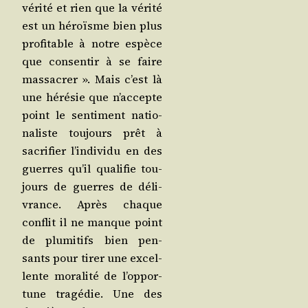
véri­té et rien que la véri­té
est un héroïsme bien plus
pro­fi­table à notre espèce
que consen­tir à se faire
mas­sa­crer ». Mais c’est là
une héré­sie que n’ac­cepte
point le sen­ti­ment natio­
na­liste tou­jours prêt à
sacri­fier l’in­di­vi­du en des
guerres qu’il qua­li­fie tou­
jours de guerres de déli­
vrance. Après chaque
conflit il ne manque point
de plu­mi­tifs bien pen­
sants pour tirer une excel­
lente mora­li­té de l’op­por­
tune tra­gé­die. Une des