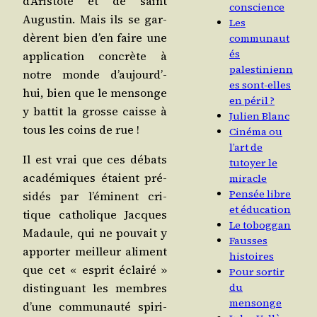
d’A­ris­tote et de saint
conscience
Augus­tin. Mais ils se gar­
Les
dèrent bien d’en faire une
communaut
és
appli­ca­tion concrète à
palestinienn
notre monde d’au­jourd’­
es sont-elles
hui, bien que le men­songe
en péril ?
y bat­tit la grosse caisse à
Julien Blanc
tous les coins de rue !
Cinéma ou
l’art de
Il est vrai que ces débats
tutoyer le
aca­dé­miques étaient pré­
miracle
Pensée libre
si­dés par l’é­minent cri­
et éducation
tique catho­lique Jacques
Le toboggan
Madaule, qui ne pou­vait y
Fausses
appor­ter meilleur ali­ment
histoires
que cet « esprit éclai­ré »
Pour sortir
dis­tin­guant les membres
du
mensonge
d’une com­mu­nau­té spi­ri­