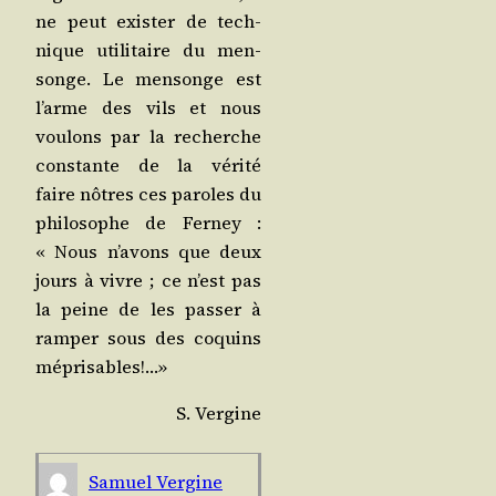
ne peut exis­ter de tech­
nique uti­li­taire du men­
songe. Le men­songe est
l’arme des vils et nous
vou­lons par la recherche
constante de la véri­té
faire nôtres ces paroles du
phi­lo­sophe de Fer­ney :
« Nous n’a­vons que deux
jours à vivre ; ce n’est pas
la peine de les pas­ser à
ram­per sous des coquins
méprisables!…»
S. Ver­gine
Samuel Ver­gine