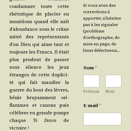
Si vous avez des
condam­ner toute cette
corrections à
rhé­to­rique de pla­cier en
apporter, n’hésitez
muni­tions quand elle naît
pas à les signaler
d’a­bon­dance sous le crâne
(problème
mitré des repré­sen­tants
d’orthographe, de
mise en page, de
d’un Dieu qui aime tant et
liens défectueux…
tou­jours les Francs. Il était
plus pru­dent de pas­ser
sous silence les jeux
Nom
*
étranges de cette dupli­ci­
té qui fait mau­dire la
guerre du bout des lèvres,
Prénom
Nom
bénir bruyam­ment ori­
flammes et canons puis
E-mail
*
célé­brer en grande pompe
chaque
Te Deum
de
victoire !