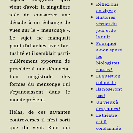
Réflexions
vient d’a­voir la sin­gu­lière
en zigzag
idée de consa­crer une
Histoires
décade à un échange de
vécues du
vues sur le « men­songe ».
jour et de
la nuit
Le sujet ne man­quait
Pourquoi
point d’at­taches avec l’ac­
a‑t-on épuré
tua­li­té et il sem­blait par­ti­
les
cu­liè­re­ment oppor­tun de
biologistes
pro­cé­der à une dénon­cia­
russes ?
tion magis­trale des
La question
coloniale
formes du men­songe qui
Ils n’oseront
s’é­pa­nouissent dans le
pas !
monde présent.
Un vieux à
des jeunes !
Hélas, de ces savantes
Le théâtre
contro­verses il n’est sor­ti
est-il
que du vent. Rien qui
condamné à