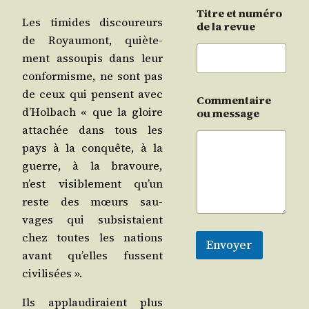
Titre et numéro
Les timides dis­cou­reurs
de la revue
de Royau­mont, quiè­te­
ment assou­pis dans leur
confor­misme, ne sont pas
de ceux qui pensent avec
Commentaire
d’Hol­bach « que la gloire
ou message
atta­chée dans tous les
pays à la conquête, à la
guerre, à la bra­voure,
n’est visi­ble­ment qu’un
reste des mœurs sau­
vages qui sub­sis­taient
chez toutes les nations
Envoyer
avant qu’elles fussent
civilisées ».
Ils applau­di­raient plus