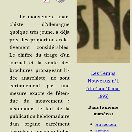
Le mou­ve­ment anar­
chiste d’Al­le­magne
quoique très jeune, a déjà
pris des pro­por­tions rela­
ti­ve­ment consi­dé­rables.
Le chiffre du tirage d’un
jour­nal et la vente des
bro­chures pro­pa­geant l’i­
Les Temps
dée anar­chiste, ne sont
Nouveaux n°1
cer­tai­ne­ment pas une
(du 4 au 10 mai
mesure exacte de l’é­ten­
1895)
due du mou­ve­ment ;
Dans le même
néan­moins le fait de la
numéro :
publi­ca­tion heb­do­ma­daire
d’un organe car­ré­ment
Au lecteur
Temps
anar­chiste, dis­cu­tant plus