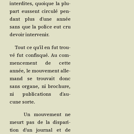
inter­dites, quoique la plu­
part eussent cir­cu­lé pen­
dant plus d’une année
sans que la police eut cru
devoir intervenir.
Tout ce qu’il en fut trou­
vé fut confis­qué. Au com­
men­ce­ment de cette
année, le mou­ve­ment alle­
mand se trou­vait donc
sans organe, ni bro­chure,
ni publi­ca­tions d’au­
cune sorte.
Un mou­ve­ment ne
meurt pas de la dis­pa­ri­
tion d’un jour­nal et de