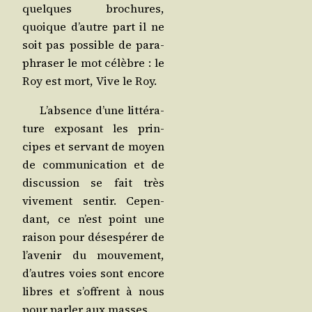
quelques bro­chures,
quoique d’autre part il ne
soit pas pos­sible de para­
phra­ser le mot célèbre : le
Roy est mort, Vive le Roy.
L’ab­sence d’une lit­té­ra­
ture expo­sant les prin­
cipes et ser­vant de moyen
de com­mu­ni­ca­tion et de
dis­cus­sion se fait très
vive­ment sen­tir. Cepen­
dant, ce n’est point une
rai­son pour déses­pé­rer de
l’a­ve­nir du mou­ve­ment,
d’autres voies sont encore
libres et s’offrent à nous
pour par­ler aux masses.