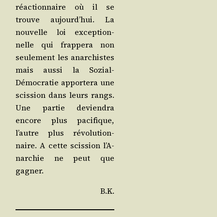
réac­tion­naire où il se
trouve aujourd’­hui. La
nou­velle loi excep­tion­
nelle qui frap­pe­ra non
seule­ment les anar­chistes
mais aus­si la Sozial-
Démo­cra­tie appor­te­ra une
scis­sion dans leurs rangs.
Une par­tie devien­dra
encore plus paci­fique,
l’autre plus révo­lu­tion­
naire. A cette scis­sion l’A­
nar­chie ne peut que
gagner.
B.K.