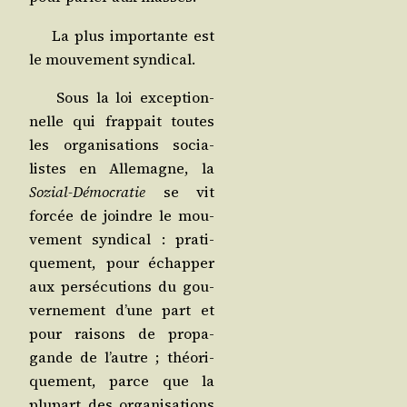
La plus impor­tante est
le mou­ve­ment syndical.
Sous la loi excep­tion­
nelle qui frap­pait toutes
les orga­ni­sa­tions socia­
listes en Alle­magne, la
Sozial-Démo­cra­tie
se vit
for­cée de joindre le mou­
ve­ment syn­di­cal : pra­ti­
que­ment, pour échap­per
aux per­sé­cu­tions du gou­
ver­ne­ment d’une part et
pour rai­sons de pro­pa­
gande de l’autre ; théo­ri­
que­ment, parce que la
plu­part des orga­ni­sa­tions