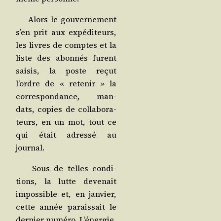
Alors le gou­ver­ne­ment
s’en prit aux expé­di­teurs,
les livres de comptes et la
liste des abon­nés furent
sai­sis, la poste reçut
l’ordre de « rete­nir » la
cor­res­pon­dance, man­
dats, copies de col­la­bo­ra­
teurs, en un mot, tout ce
qui était adres­sé au
journal.
Sous de telles condi­
tions, la lutte deve­nait
impos­sible et, en jan­vier,
cette année parais­sait le
der­nier numé­ro. L’éner­gie,