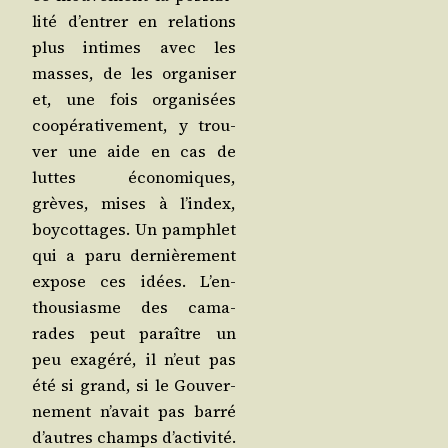
li­té d’en­trer en rela­tions
plus intimes avec les
masses, de les orga­ni­ser
et, une fois orga­ni­sées
coopé­ra­ti­ve­ment, y trou­
ver une aide en cas de
luttes éco­no­miques,
grèves, mises à l’in­dex,
boy­cot­tages. Un pam­phlet
qui a paru der­niè­re­ment
expose ces idées. L’en­
thou­siasme des cama­
rades peut paraître un
peu exa­gé­ré, il n’eut pas
été si grand, si le Gou­ver­
ne­ment n’a­vait pas bar­ré
d’autres champs d’ac­ti­vi­té.