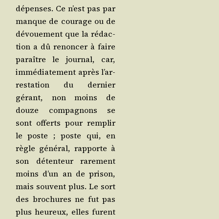
dépenses. Ce n’est pas par
manque de cou­rage ou de
dévoue­ment que la rédac­
tion a dû renon­cer à faire
paraître le jour­nal, car,
immé­dia­te­ment après l’ar­
res­ta­tion du der­nier
gérant, non moins de
douze com­pa­gnons se
sont offerts pour rem­plir
le poste ; poste qui, en
règle géné­ral, rap­porte à
son déten­teur rare­ment
moins d’un an de pri­son,
mais sou­vent plus. Le sort
des bro­chures ne fut pas
plus heu­reux, elles furent