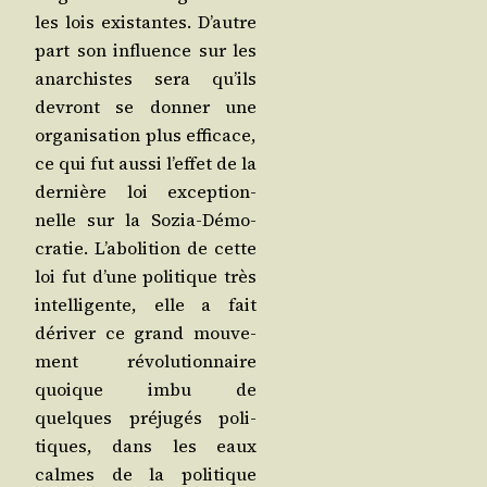
les lois exis­tantes. D’autre
part son influence sur les
anar­chistes sera qu’ils
devront se don­ner une
orga­ni­sa­tion plus effi­cace,
ce qui fut aus­si l’ef­fet de la
der­nière loi excep­tion­
nelle sur la Sozia-Démo­
cra­tie. L’a­bo­li­tion de cette
loi fut d’une poli­tique très
intel­li­gente, elle a fait
déri­ver ce grand mou­ve­
ment révo­lu­tion­naire
quoique imbu de
quelques pré­ju­gés poli­
tiques, dans les eaux
calmes de la poli­tique