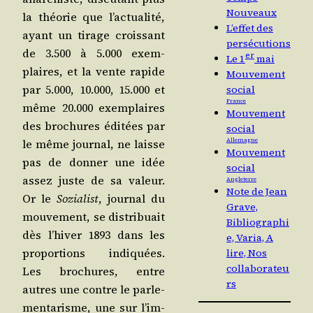
Nouveaux
la théo­rie que l’ac­tua­li­té,
L’effet des
ayant un tirage crois­sant
persécutions
de 3.500 à 5.000 exem­
er
Le 1
mai
plaires, et la vente rapide
Mouvement
par 5.000, 10.000, 15.000 et
social
France
même 20.000 exem­plaires
Mouvement
des bro­chures édi­tées par
social
le même jour­nal, ne laisse
Allemagne
Mouvement
pas de don­ner une idée
social
assez juste de sa valeur.
Angleterre
Note de Jean
Or le
Sozia­list
, jour­nal du
Grave,
mou­ve­ment, se dis­tri­buait
Bibliographi
dès l’hi­ver 1893 dans les
e, Varia, A
pro­por­tions indi­quées.
lire, Nos
collaborateu
Les bro­chures, entre
rs
autres une contre le par­le­
men­ta­risme, une sur l’im­