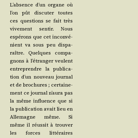
L’ab­sence d’un organe où
l’on pût dis­cu­ter toutes
ces ques­tions se fait très
vive­ment sen­tir. Nous
espé­rons que cet incon­vé­
nient va sous peu dis­pa­
raître. Quelques com­pa­
gnons à l’é­tran­ger veulent
entre­prendre la publi­ca­
tion d’un nou­veau jour­nal
et de bro­chures ; cer­tai­ne­
ment ce jour­nal n’au­ra pas
la même influence que si
la publi­ca­tion avait lieu en
Alle­magne même. Si
même il réus­sit à trou­ver
les forces lit­té­raires