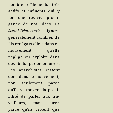
nombre d’élé­ments très
actifs et influents qui y
font une très vive pro­pa­
gande de nos idées. La
Sozial-Démo­cra­tie
ignore
géné­ra­le­ment com­bien de
fils rené­gats elle a dans ce
mou­ve­ment qu’elle
néglige ou exploite dans
des buts par­le­men­taires.
Les anar­chistes res­tent
donc dans ce mou­ve­ment,
non seule­ment parce
qu’ils y trouvent la pos­si­
bi­li­té de par­ler aux tra­
vailleurs, mais aus­si
parce qu’ils croient que