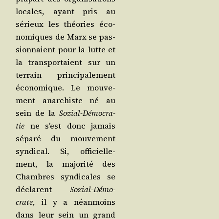
locales, ayant pris au
sérieux les théo­ries éco­
no­miques de Marx se pas­
sion­naient pour la lutte et
la trans­por­taient sur un
ter­rain prin­ci­pa­le­ment
éco­no­mique. Le mou­ve­
ment anar­chiste né au
sein de la
Sozial-Démo­cra­
tie
ne s’est donc jamais
sépa­ré du mou­ve­ment
syn­di­cal. Si, offi­ciel­le­
ment, la majo­ri­té des
Chambres syn­di­cales se
déclarent
Sozial-Démo­
crate
, il y a néan­moins
dans leur sein un grand