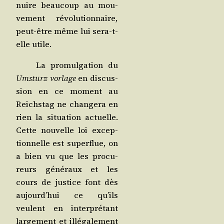
nuire beau­coup au mou­
ve­ment révo­lu­tion­naire,
peut-être même lui sera-t-
elle utile.
La pro­mul­ga­tion du
Umsturz vor­lage
en dis­cus­
sion en ce moment au
Reichs­tag ne chan­ge­ra en
rien la situa­tion actuelle.
Cette nou­velle loi excep­
tion­nelle est super­flue, on
a bien vu que les pro­cu­
reurs géné­raux et les
cours de jus­tice font dès
aujourd’­hui ce qu’ils
veulent en inter­pré­tant
lar­ge­ment et illé­ga­le­ment