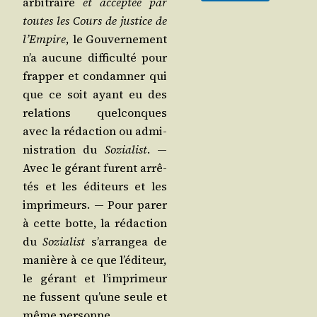
arbi­traire
et accep­tée par
toutes les Cours de jus­tice de
l’Em­pire
, le Gou­ver­ne­ment
n’a aucune dif­fi­cul­té pour
frap­per et condam­ner qui
que ce soit ayant eu des
rela­tions quel­conques
avec la rédac­tion ou admi­
nis­tra­tion du
Sozia­list
. ―
Avec le gérant furent arrê­
tés et les édi­teurs et les
impri­meurs. ― Pour parer
à cette botte, la rédac­tion
du
Sozia­list
s’ar­ran­gea de
manière à ce que l’é­di­teur,
le gérant et l’im­pri­meur
ne fussent qu’une seule et
même personne.