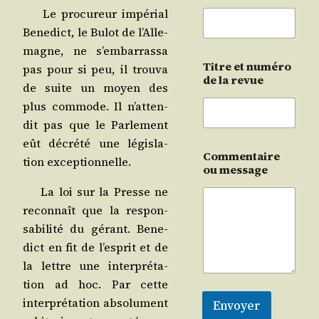
Le pro­cu­reur impé­rial
Bene­dict, le Bulot de l’Al­le­
magne, ne s’embarrassa
Titre et numéro
pas pour si peu, il trou­va
de la revue
de suite un moyen des
plus com­mode. Il n’at­ten­
dit pas que le Par­le­ment
eût décré­té une légis­la­
Commentaire
tion exceptionnelle.
ou message
La loi sur la Presse ne
recon­naît que la res­pon­
sa­bi­li­té du gérant. Bene­
dict en fit de l’es­prit et de
la lettre une inter­pré­ta­
tion ad hoc. Par cette
inter­pré­ta­tion abso­lu­ment
Envoyer