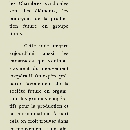
les Chambres syn­di­cales
sont les élé­ments, les
embryons de la pro­duc­
tion future en groupe
libres.
Cette idée ins­pire
aujourd’­hui aus­si les
cama­rades qui s’en­thou­
siasment du mou­ve­ment
coopé­ra­tif. On espère pré­
pa­rer l’a­vè­ne­ment de la
socié­té future en orga­ni­
sant les groupes coopé­ra­
tifs pour la pro­duc­tion et
la consom­ma­tion. À part
cela on croit trou­ver dans
ce mou­ve­ment la pos­si­bi­