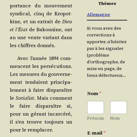
Thèmes
por­tance du mou­ve­ment
syn­di­cal, cinq de Kro­pot­
Allemagne
kine, et un extrait de
Dieu
Si vous avez des
et l’É­tat
de Bakou­nine, ont
corrections à
au une vente variant dans
apporter, n’hésitez
les chiffres donnés.
pas à les signaler
(problème
Avec l’an­née 1894 com­
d’orthographe, de
mencent les per­sé­cu­tions.
mise en page, de
Les mesures du gou­ver­ne­
liens défectueux…
ment ten­daient prin­ci­pa­
le­ment à faire dis­pa­raître
Nom
*
le
Sozia­list
. Mais com­ment
le faire dis­pa­raître si,
pour un gérant incar­cé­ré,
Prénom
Nom
il s’en trouve tou­jours un
pour le remplacer.
E-mail
*