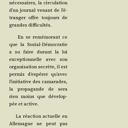
néces­saires, la cir­cu­la­tion
d’un jour­nal venant de l’é­
tran­ger offre tou­jours de
grandes difficultés.
En se remé­mo­rant ce
que la Sozial-Démo­cra­tie
a su faire durant la loi
excep­tion­nelle avec son
orga­ni­sa­tion secrète, il est
per­mis d’es­pé­rer qu’a­vec
l’i­ni­tia­tive des cama­rades,
la pro­pa­gande de sera
rien moins que déve­lop­
pée et active.
La réac­tion actuelle en
Alle­magne ne peut pas