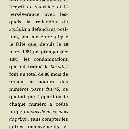
l’es­prit de sacri­fice et la
per­sé­vé­rance avec les­
quels la rédac­tion du
Sozia­list
a défen­du sa posi­
tion, sont mis en relief par
le faite que, depuis le 18
mars 1984 jus­qu’en jan­vier
1895, les condam­na­tions
qui ont frap­pé le
Sozia­list
font un total de 80 mois de
pri­son, le nombre des
numé­ros parus fut 45, ce
qui fait que l’ap­pa­ri­tion de
chaque numé­ro a coû­té
un peu
moins de deux mois
de pri­son
, sans comp­ter les
autres incon­vé­nients et