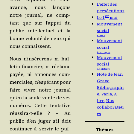
L’effet des
avance, nous lan­çons
persécutions
notre jour­nal, ne comp­
er
Le 1
mai
tant que sur l’appui du
Mouvement
public intel­lec­tuel et la
social
France
bonne volon­té de ceux qui
Mouvement
nous connaissent.
social
Allemagne
Mouvement
Nous n’insérerons ni bul­
social
le­tin finan­cier, ni réclame
Angleterre
payée, ni annonces com­
Note de Jean
Grave,
mer­ciales, n’espérant pour
Bibliographi
faire vivre notre jour­nal
e, Varia, A
qu’en la seule vente de ses
lire, Nos
numé­ros. Cette ten­ta­tive
collaborateu
réus­si­ra-t-elle ? – Au
rs
public d’en juger s’il doit
conti­nuer à ser­vir le puf­
Thèmes