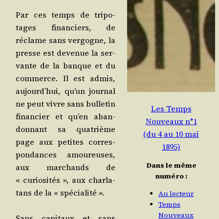
Par ces temps de tri­po­
tages finan­ciers, de
réclame sans ver­gogne, la
presse est deve­nue la ser­
vante de la banque et du
com­merce. Il est admis,
aujourd’hui, qu’un jour­nal
ne peut vivre sans bul­le­tin
Les Temps
finan­cier et qu’en aban­
Nouveaux n°1
don­nant sa qua­trième
(du 4 au 10 mai
page aux petites cor­res­
1895)
pon­dances amou­reuses,
Dans le même
aux mar­chands de
numéro :
« curio­si­tés », aux char­la­
tans de la « spécialité ».
Au lecteur
Temps
Nouveaux
Sans capi­taux et sans