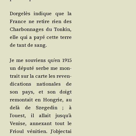
Dor­ge­lès indique que la
France ne retire rien des
Char­bon­nages du Ton­kin,
elle qui a payé cette terre
de tant de sang.
Je me sou­viens qu’en 1915
un dépu­té serbe me mon­
trait sur la carte les reven­
di­ca­tions natio­nales de
son pays, et son doigt
remon­tait en Hon­grie, au
delà de Sze­ge­din ; à
l’ouest, il allait jus­qu’à
Venise, annexant tout le
Frioul véni­tien. J’ob­jec­tai