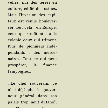
velles, mis des terres en
culture, édi­fié des usines.
Mais l’in­va­sion des capi­
taux est venue bou­le­ver­
ser tout cela : en Europe,
ceux qui pro­fitent ; à la
colo­nie ceux qui triment.
Plus de pion­niers indé­
pen­dants : des mer­ce­
naires. Tout ce qui peut
pros­pé­rer, la finance
l’empoigne…
…Le chef sou­ve­rain, ce
n’est déjà plus le gou­ver­
neur géné­ral dans son
palais trop neuf d’Ha­noï,