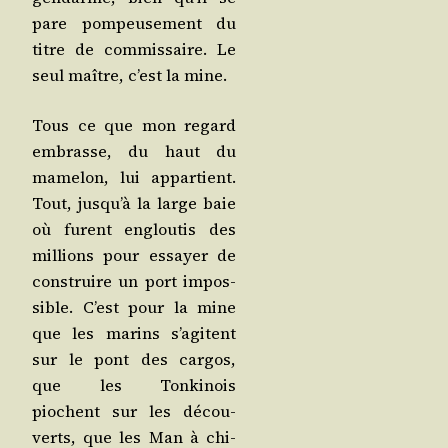
pare pom­peu­se­ment du
titre de com­mis­saire. Le
seul maître, c’est la mine.
Tous ce que mon regard
embrasse, du haut du
mame­lon, lui appar­tient.
Tout, jus­qu’à la large baie
où furent englou­tis des
mil­lions pour essayer de
construire un port impos­
sible. C’est pour la mine
que les marins s’a­gitent
sur le pont des car­gos,
que les Ton­ki­nois
piochent sur les décou­
verts, que les Man à chi­