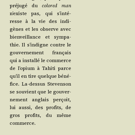
pré­ju­gé du
colo­red man
n’existe pas, qui s’in­té­
resse à la vie des indi­
gènes et les observe avec
bien­veillance et sym­pa­
thie. Il s’in­digne contre le
gou­ver­ne­ment fran­çais
qui a ins­tal­lé le com­merce
de l’o­pium à Tahi­ti parce
qu’il en tire quelque béné­
fice. La-des­sus Ste­ven­son
se sou­vient que le gou­ver­
ne­ment anglais per­çoit,
lui aus­si, des pro­fits, de
gros pro­fits, du même
commerce.