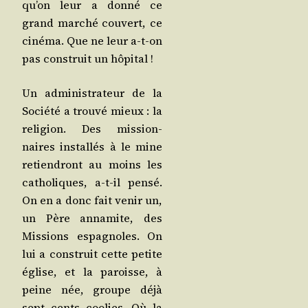
qu’on leur a don­né ce
grand mar­ché cou­vert, ce
ciné­ma. Que ne leur a‑t-on
pas construit un hôpital !
Un admi­nis­tra­teur de la
Socié­té a trou­vé mieux : la
reli­gion. Des mis­sion­
naires ins­tal­lés à le mine
retien­dront au moins les
catho­liques, a‑t-il pen­sé.
On en a donc fait venir un,
un Père anna­mite, des
Mis­sions espa­gnoles. On
lui a construit cette petite
église, et la paroisse, à
peine née, groupe déjà
sept cents coo­lies. Où la