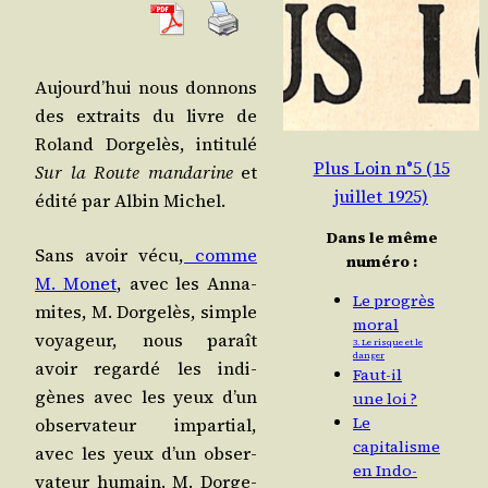
Aujourd’­hui nous don­nons
des extraits du livre de
Roland Dor­ge­lès, inti­tu­lé
Plus Loin n°5 (15
Sur la Route man­da­rine
et
juillet 1925)
édi­té par Albin Michel.
Dans le même
Sans avoir vécu,
comme
numéro :
M. Monet
, avec les Anna­
Le progrès
mites, M. Dor­ge­lès, simple
moral
voya­geur, nous paraît
3. Le risque et le
danger
avoir regar­dé les indi­
Faut-il
gènes avec les yeux d’un
une loi ?
Le
obser­va­teur impar­tial,
capitalisme
avec les yeux d’un obser­
en Indo-
va­teur humain. M. Dor­ge­