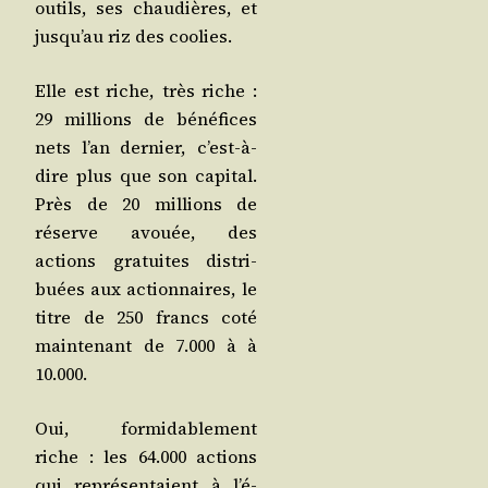
outils, ses chau­dières, et
jus­qu’au riz des coolies.
Elle est riche, très riche :
29 mil­lions de béné­fices
nets l’an der­nier, c’est-à-
dire plus que son capi­tal.
Près de 20 mil­lions de
réserve avouée, des
actions gra­tuites dis­tri­
buées aux action­naires, le
titre de 250 francs coté
main­te­nant de 7.000 à à
10.000.
Oui, for­mi­da­ble­ment
riche : les 64.000 actions
qui repré­sen­taient à l’é­