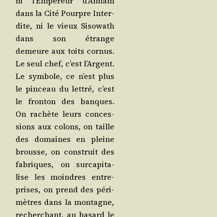
ni l’Em­pe­reur d’An­nam
dans la Cité Pourpre Inter­
dite, ni le vieux Siso­wath
dans son étrange
demeure aux toits cor­nus.
Le seul chef, c’est l’Argent.
Le sym­bole, ce n’est plus
le pin­ceau du let­tré, c’est
le fron­ton des banques.
On rachète leurs conces­
sions aux colons, on taille
des domaines en pleine
brousse, on construit des
fabriques, on sur­ca­pi­ta­
lise les moindres entre­
prises, on prend des péri­
mètres dans la mon­tagne,
recher­chant, au hasard le