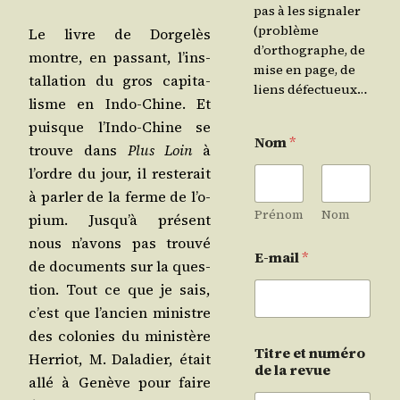
pas à les signaler
(problème
Le livre de Dor­ge­lès
d’orthographe, de
montre, en pas­sant, l’ins­
mise en page, de
tal­la­tion du gros capi­ta­
liens défectueux…
lisme en Indo-Chine. Et
puisque l’In­do-Chine se
Nom
*
trouve dans
Plus Loin
à
l’ordre du jour, il res­te­rait
à par­ler de la ferme de l’o­
Prénom
Nom
pium. Jus­qu’à pré­sent
nous n’a­vons pas trou­vé
E-mail
*
de docu­ments sur la ques­
tion. Tout ce que je sais,
c’est que l’an­cien ministre
des colo­nies du minis­tère
Titre et numéro
Her­riot, M. Dala­dier, était
de la revue
allé à Genève pour faire