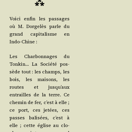
⁂
Voi­ci enfin les pas­sages
où M. Dor­ge­lès parle du
grand capi­ta­lisme en
Indo-Chine :
Les Char­bon­nages du
Ton­kin… La Socié­té pos­
sède tout : les champs, les
bois, les mai­sons, les
routes et jus­qu’aux
entrailles de la terre. Ce
che­min de fer, c’est à elle ;
ce port, ces jetées, ces
passes bali­sées, c’est à
elle ; cette église au clo­