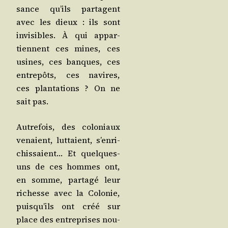
sance qu’ils par­tagent
avec les dieux : ils sont
invi­sibles. À qui appar­
tiennent ces mines, ces
usines, ces banques, ces
entre­pôts, ces navires,
ces plan­ta­tions ? On ne
sait pas.
Autre­fois, des colo­niaux
venaient, lut­taient, s’en­ri­
chis­saient… Et quelques-
uns de ces hommes ont,
en somme, par­ta­gé leur
richesse avec la Colo­nie,
puis­qu’ils ont créé sur
place des entre­prises nou­