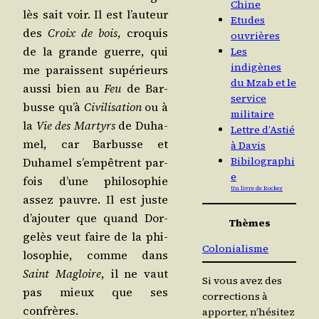
Chine
lès sait voir. Il est l’au­teur
Etudes
des
Croix de bois
, cro­quis
ouvrières
de la grande guerre, qui
Les
indigènes
me paraissent supé­rieurs
du Mzab et le
aus­si bien au
Feu
de Bar­
service
busse qu’à
Civi­li­sa­tion
ou à
militaire
la
Vie des Mar­tyrs
de Duha­
Lettre d’Astié
mel, car Bar­busse et
à Davis
Bibilographi
Duha­mel s’empêtrent par­
e
fois d’une phi­lo­so­phie
Un livre de Rocker
assez pauvre. Il est juste
d’a­jou­ter que quand Dor­
Thèmes
ge­lès veut faire de la phi­
Colonialisme
lo­so­phie, comme dans
Saint Magloire
, il ne vaut
Si vous avez des
pas mieux que ses
corrections à
confrères.
apporter, n’hésitez