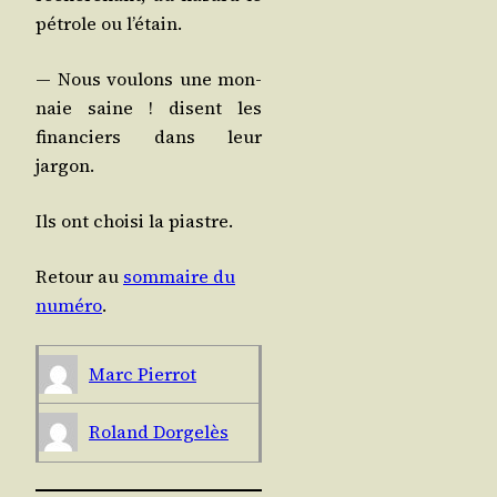
pétrole ou l’étain.
— Nous vou­lons une mon­
naie saine ! disent les
finan­ciers dans leur
jargon.
Ils ont choi­si la piastre.
Retour au
som­maire du
numé­ro
.
Marc Pier­rot
Roland Dor­ge­lès