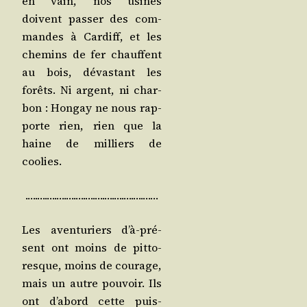
en vain, nos usines
doivent pas­ser des com­
mandes à Car­diff, et les
che­mins de fer chauffent
au bois, dévas­tant les
forêts. Ni argent, ni char­
bon : Hon­gay ne nous rap­
porte rien, rien que la
haine de mil­liers de
coolies.
.….….….….….….….….….….….….……
Les aven­tu­riers d’à-pré­
sent ont moins de pit­to­
resque, moins de cou­rage,
mais un autre pou­voir. Ils
ont d’a­bord cette puis­