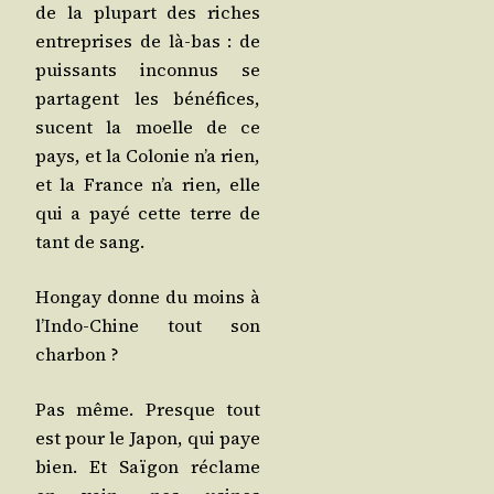
de la plu­part des riches
entre­prises de là-bas : de
puis­sants incon­nus se
par­tagent les béné­fices,
sucent la moelle de ce
pays, et la Colo­nie n’a rien,
et la France n’a rien, elle
qui a payé cette terre de
tant de sang.
Hon­gay donne du moins à
l’In­do-Chine tout son
charbon ?
Pas même. Presque tout
est pour le Japon, qui paye
bien. Et Saï­gon réclame