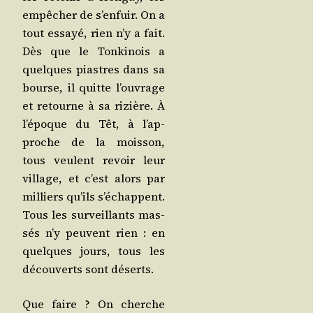
empê­cher de s’en­fuir. On a
tout essayé, rien n’y a fait.
Dès que le Ton­ki­nois a
quelques piastres dans sa
bourse, il quitte l’ou­vrage
et retourne à sa rizière. À
l’é­poque du Têt, à l’ap­
proche de la mois­son,
tous veulent revoir leur
vil­lage, et c’est alors par
mil­liers qu’ils s’é­chappent.
Tous les sur­veillants mas­
sés n’y peuvent rien : en
quelques jours, tous les
décou­verts sont déserts.
Que faire ? On cherche