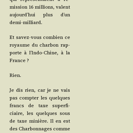
mis­sion 16 mil­lions, valent
aujourd’­hui plus d’un
demi-milliard.
Et savez-vous com­bien ce
royaume du char­bon rap­
porte à l’In­do-Chine, à la
France ?
Rien.
Je dis rien, car je ne vais
pas comp­ter les quelques
francs de taxe super­fi­
ciaire, les quelques sous
de taxe minière. Il en est
des Char­bon­nages comme