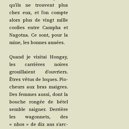
qu’ils ne trouvent plus
chez eux, et l’on compte
alors plus de vingt mille
coo­lies entre Cam­pha et
Nagot­na. Ce sont, pour la
mine, les bonnes années.
Quand je visi­tai Hon­gay,
les car­rières noires
grouillaient d’ou­vriers.
Êtres vêtus de loques. Pio­
cheurs aux bras maigres.
Des femmes aus­si, dont la
bouche ron­gée de bétel
semble sai­gner. Der­rière
les wagon­nets, des
« nhos » de dix ans s’arc-