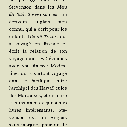
Ste­ven­son dans les
Mers
du Sud
. Ste­ven­son est un
écri­vain anglais bien
connu, qui a écrit pour les
enfants l’
Ile au Tré­sor
, qui
a voya­gé en France et
écrit la rela­tion de son
voyage dans les Cévennes
avec son ânesse Modes­
tine, qui a sur­tout voya­gé
dans le Paci­fique, entre
l’ar­chi­pel des Hawaï et les
îles Mar­quises, et en a tiré
la sub­stance de plu­sieurs
livres inté­res­sants. Ste­
ven­son est un Anglais
sans morgue, pour qui le