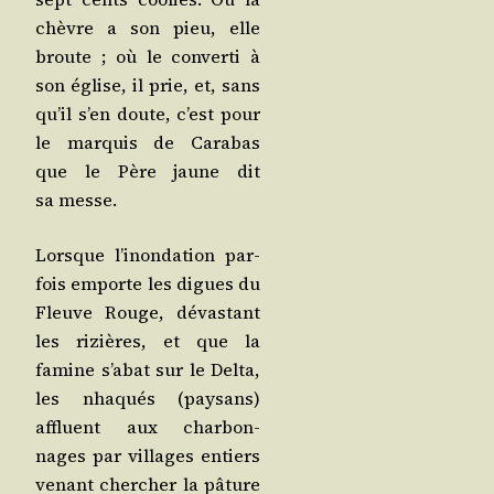
chèvre a son pieu, elle
broute ; où le conver­ti à
son église, il prie, et, sans
qu’il s’en doute, c’est pour
le mar­quis de Cara­bas
que le Père jaune dit
sa messe.
Lorsque l’i­non­da­tion par­
fois emporte les digues du
Fleuve Rouge, dévas­tant
les rizières, et que la
famine s’a­bat sur le Del­ta,
les nha­qués (pay­sans)
affluent aux char­bon­
nages par vil­lages entiers
venant cher­cher la pâture