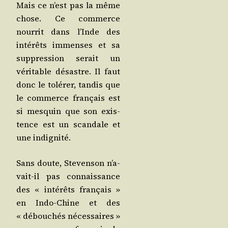
Mais ce n’est pas la même
chose. Ce com­merce
nour­rit dans l’Inde des
inté­rêts immenses et sa
sup­pres­sion serait un
véri­table désastre. Il faut
donc le tolé­rer, tan­dis que
le com­merce fran­çais est
si mes­quin que son exis­
tence est un scan­dale et
une indignité.
Sans doute, Ste­ven­son n’a­
vait-il pas connais­sance
des « inté­rêts fran­çais »
en Indo-Chine et des
« débou­chés néces­saires »