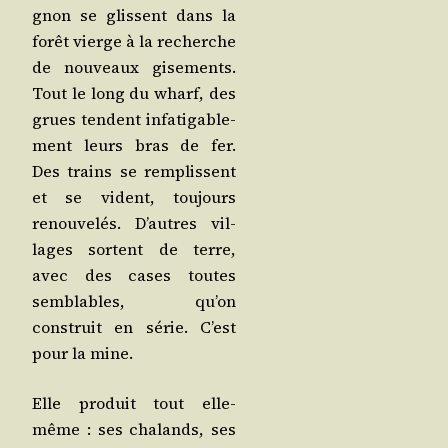
gnon se glissent dans la
forêt vierge à la recherche
de nou­veaux gise­ments.
Tout le long du wharf, des
grues tendent infa­ti­ga­ble­
ment leurs bras de fer.
Des trains se rem­plissent
et se vident, tou­jours
renou­ve­lés. D’autres vil­
lages sortent de terre,
avec des cases toutes
sem­blables, qu’on
construit en série. C’est
pour la mine.
Elle pro­duit tout elle-
même : ses cha­lands, ses