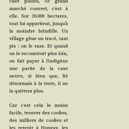
cher poin­tu, ce grand
mar­ché cou­vert, c’est à
elle. Sur 20.000 hec­tares,
tout lui appar­tient, jus­qu’à
la moindre brin­dille. Un
vil­lage gêne un tra­cé, tant
pis : on le rase. Et quand
on le recons­truit plus loin,
on fait payer à l’in­di­gène
une par­tie de la case
neuve, si bien que, lié
désor­mais à la terre, il ne
la quit­te­ra plus.
Car c’est cela le moins
facile, trou­ver des coo­lies,
des mil­liers de coo­lies et
les rete­nir à Hon­gay, les