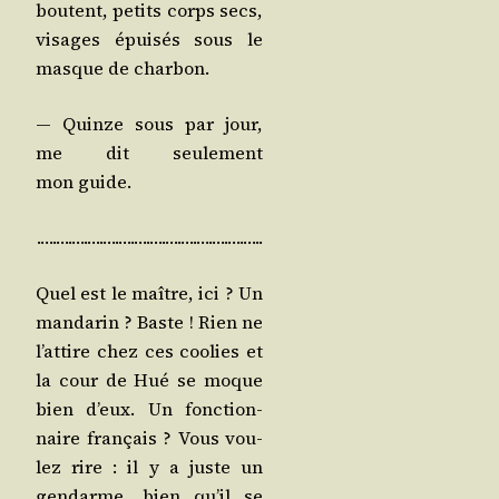
boutent, petits corps secs,
visages épui­sés sous le
masque de charbon.
— Quinze sous par jour,
me dit seule­ment
mon guide.
.….….….….….….….….….….….….….…..
Quel est le maître, ici ? Un
man­da­rin ? Baste ! Rien ne
l’at­tire chez ces coo­lies et
la cour de Hué se moque
bien d’eux. Un fonc­tion­
naire fran­çais ? Vous vou­
lez rire : il y a juste un
gen­darme, bien qu’il se