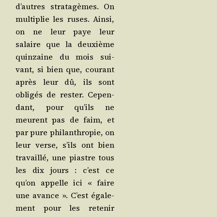
d’autres stra­ta­gèmes. On
mul­ti­plie les ruses. Ain­si,
on ne leur paye leur
salaire que la deuxième
quin­zaine du mois sui­
vant, si bien que, cou­rant
après leur dû, ils sont
obli­gés de res­ter. Cepen­
dant, pour qu’ils ne
meurent pas de faim, et
par pure phi­lan­thro­pie, on
leur verse, s’ils ont bien
tra­vaillé, une piastre tous
les dix jours : c’est ce
qu’on appelle ici « faire
une avance ». C’est éga­le­
ment pour les rete­nir