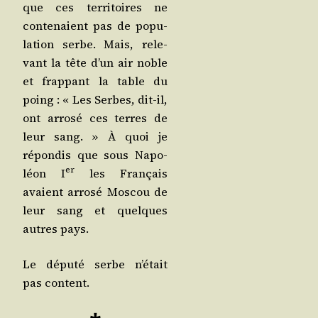
que ces ter­ri­toires ne
conte­naient pas de popu­
la­tion serbe. Mais, rele­
vant la tête d’un air noble
et frap­pant la table du
poing : « Les Serbes, dit-il,
ont arro­sé ces terres de
leur sang. » À quoi je
répon­dis que sous Napo­
er
léon I
les Fran­çais
avaient arro­sé Mos­cou de
leur sang et quelques
autres pays.
Le dépu­té serbe n’é­tait
pas content.