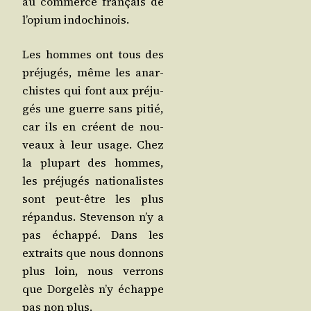
au com­merce fran­çais de
l’o­pium indochinois.
Les hommes ont tous des
pré­ju­gés, même les anar­
chistes qui font aux pré­ju­
gés une guerre sans pitié,
car ils en créent de nou­
veaux à leur usage. Chez
la plu­part des hommes,
les pré­ju­gés natio­na­listes
sont peut-être les plus
répan­dus. Ste­ven­son n’y a
pas échap­pé. Dans les
extraits que nous don­nons
plus loin, nous ver­rons
que Dor­ge­lès n’y échappe
pas non plus.