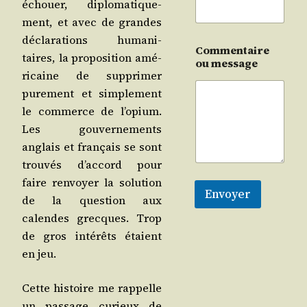
échouer, diplo­ma­ti­que­
ment, et avec de grandes
décla­ra­tions huma­ni­
Commentaire
taires, la pro­po­si­tion amé­
ou message
ri­caine de sup­pri­mer
pure­ment et sim­ple­ment
le com­merce de l’o­pium.
Les gou­ver­ne­ments
anglais et fran­çais se sont
trou­vés d’ac­cord pour
faire ren­voyer la solu­tion
Envoyer
de la ques­tion aux
calendes grecques. Trop
de gros inté­rêts étaient
en jeu.
Cette his­toire me rap­pelle
un pas­sage curieux de