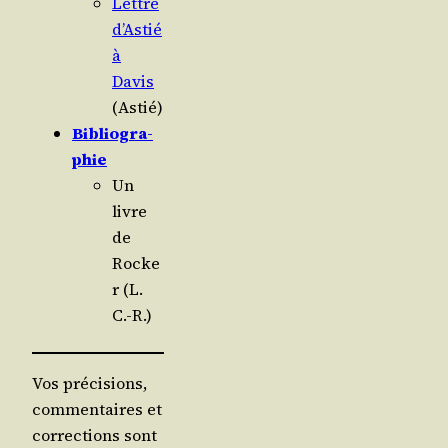
Lettre
d’Astié
à
Davis
(Astié)
Biblio­gra­
phie
Un
livre
de
Rocke
r (L.
C.-R.)
Vos précisions,
commentaires et
corrections sont