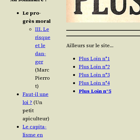
Le pro­
grès moral
III. Le
risque
et le
Ailleurs sur le site…
dan­
Plus Loin n°1
ger
Plus Loin n°2
(Marc
Plus Loin n°3
Pierro
Plus Loin n°4
t)
Plus Loin n°5
Faut-il une
loi ?
(Un
petit
apiculteur)
Le capi­ta­
lisme en