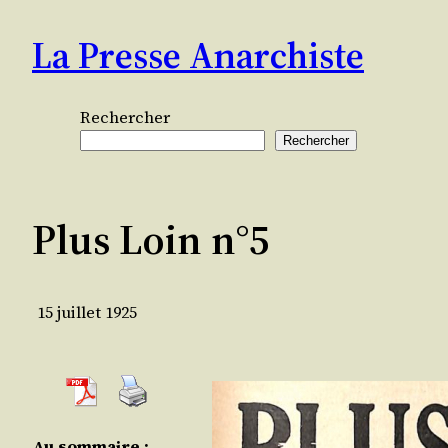
Aller
La Presse Anarchiste
au
contenu
Rechercher
Rechercher
Plus Loin n°5
15 juillet 1925
Au som­maire :