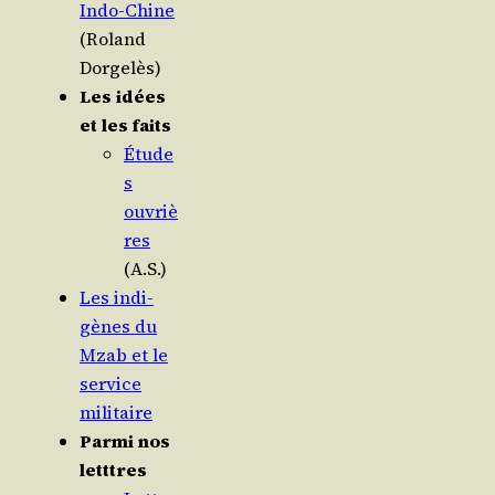
Indo-Chine
(Roland
Dorgelès)
Les idées
et les faits
Étude
s
ouvriè
res
(A.S.)
Les indi­
gènes du
Mzab et le
ser­vice
militaire
Par­mi nos
letttres