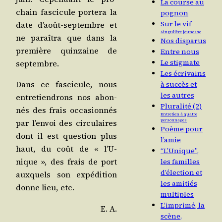
La course au
chain fas­ci­cule por­te­ra la
pognon
Sur le vif
date d’août-sep­tembre et
Singulière jeunesse
ne paraî­tra que dans la
Nos disparus
pre­mière quin­zaine de
Entre nous
Le stigmate
septembre.
Les écrivains
Dans ce fas­ci­cule, nous
à succès et
les autres
entre­tien­drons nos abon­
Pluralité (2)
nés des frais occa­sion­nés
Entretien à quatre
personnages
par l’en­voi des cir­cu­laires
Poème pour
dont il est ques­tion plus
l’amie
haut, du coût de « l’U­
“L’Unique”,
nique », des frais de port
les familles
d’élection et
aux­quels son expé­di­tion
les amitiés
donne lieu, etc.
multiples
L’imprimé, la
E. A.
scène,