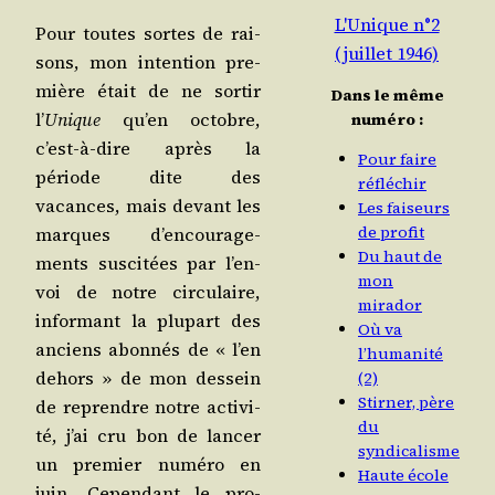
L'Unique n°2
Pour toutes sortes de rai­
(juillet 1946)
sons, mon inten­tion pre­
mière était de ne sor­tir
Dans le même
l’
Unique
qu’en octobre,
numéro :
c’est-à-dire après la
Pour faire
période dite des
réfléchir
vacances, mais devant les
Les faiseurs
de profit
marques d’en­cou­ra­ge­
Du haut de
ments sus­ci­tées par l’en­
mon
voi de notre cir­cu­laire,
mirador
infor­mant la plu­part des
Où va
anciens abon­nés de « l’en
l’humanité
dehors » de mon des­sein
(2)
Stirner, père
de reprendre notre acti­vi­
du
té, j’ai cru bon de lan­cer
syndicalisme
un pre­mier numé­ro en
Haute école
juin. Cepen­dant le pro­