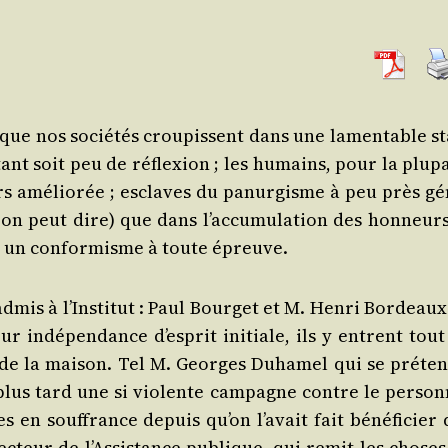
er que nos socié­tés crou­pissent dans une lamen­table s
 tant soit peu de réflexion ; les humains, pour la plu­p
rs amé­lio­rée ; esclaves du panur­gisme à peu près gé
i on peut dire) que dans l’ac­cu­mu­la­tion des hon­neur
art un confor­misme à toute épreuve.
admis à l’Ins­ti­tut : Paul Bour­get et M. Hen­ri Bor­deau
ur indé­pen­dance d’es­prit ini­tiale, ils y entrent tou
de la mai­son. Tel M. Georges Duha­mel qui se pré­ten­
plus tard une si vio­lente cam­pagne contre le per­son­
des en souf­france depuis qu’on l’a­vait fait béné­fi­cier
c­teur de l’As­sis­tance publique, qui remit les choses