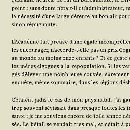
point : sans doute n’é­tait-il qu’ad­mi­nis­tra­teur
la néces­si­té d’une large détente au bon air pou
sinon répugnante.
L’A­ca­dé­mie fait preuve d’une égale incom­pré­h
les encou­ra­ger, n’ac­corde-t-elle pas un prix Cogn
au monde au moins onze enfants ? Et ce geste étri
les mères cigognes à la repo­pu­la­tion. Si les ve
gés d’é­le­ver une nom­breuse cou­vée, sûre­ment 
enquête, même som­maire, dans les régions déshé­
C’é­taient jadis le cas de mon pays natal. J’ai ga
trop sou­vent sévis­sait dans presque toutes les f
sante : je me sou­viens encore de telle année désas
sée. Le bétail se ven­dait très mal, et c’é­tait à 