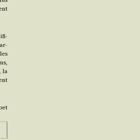
ment
fi­
ar­
 les
ns,
, la
ent
bet