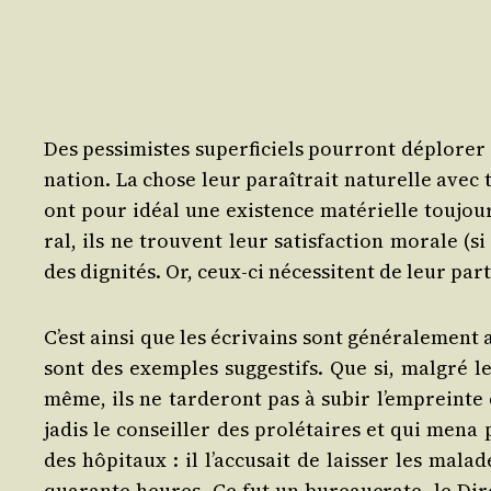
Des pes­si­mistes super­fi­ciels pour­ront déplo­r
na­tion. La chose leur paraî­trait natu­relle avec
ont pour idéal une exis­tence maté­rielle tou­jou
ral, ils ne trouvent leur satis­fac­tion morale (s
des digni­tés. Or, ceux-ci néces­sitent de leur p
C’est ain­si que les écri­vains sont géné­ra­le­ment 
sont des exemples sug­ges­tifs. Que si, mal­gré le
même, ils ne tar­de­ront pas à subir l’empreinte 
jadis le conseiller des pro­lé­taires et qui mena 
des hôpi­taux : il l’ac­cu­sait de lais­ser les mala
qua­rante heures. Ce fut un bureau­crate, le Dire