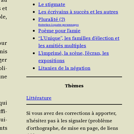
Le stigmate
s et
Les écrivains à succès et les autres
le,
Pluralité (2)
Entretien à quatre personnages
Poème pour l’amie
“L’Unique”, les familles d’élection et
our
les amitiés multiples
 mis
L’imprimé, la scène, l’écran, les
ger
expositions
li­
Litanies de la négation
une
Thèmes
Littérature
qui
­fi­
Si vous avez des corrections à apporter,
pui­
n’hésitez pas à les signaler (problème
ants
d’orthographe, de mise en page, de liens