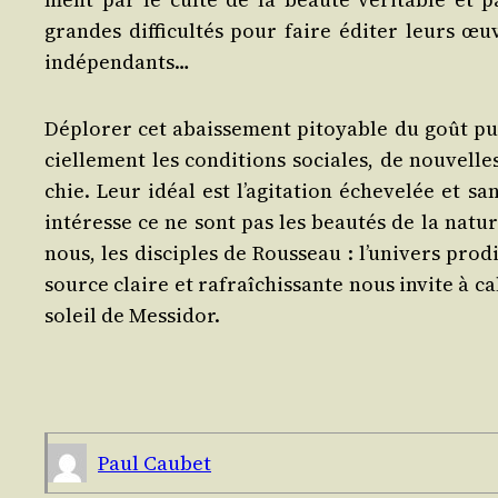
grandes dif­fi­cul­tés pour faire édi­ter leurs œu
indépendants…
Déplo­rer cet abais­se­ment pitoyable du goût pub
ciel­le­ment les condi­tions sociales, de nou­vell
chie. Leur idéal est l’a­gi­ta­tion éche­ve­lée et s
inté­resse ce ne sont pas les beau­tés de la natur
nous, les dis­ciples de Rous­seau : l’u­ni­vers pro­
source claire et rafraî­chis­sante nous invite à 
soleil de Messidor.
Paul Cau­bet