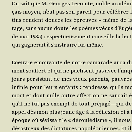
On sait que M. Georges Lecomte, noble aca­dé­mi­c
çais moyen, n’eut pas son pareil pour célé­brer le
tins rendent douces les épreuves – même de la fa
tage, sans aucun doute les poèmes vécus d’Eu­gène 
de mai 1935) res­pec­tueu­se­ment conseille la lec­
qui gagne­rait à s’ins­truire lui-même.
L’oeuvre émou­vante de notre cama­rade aura du m
ment souf­fert et qui ne pac­tisent pas avec l’i­ni­q
jours per­sis­tant de mes vieux parents, pauvres
infi­nie pour leurs enfants : ten­dresse qu’ils m
mort et dont nulle autre affec­tion ne sau­rait 
qu’il ne fût pas exempt de tout pré­ju­gé — qui d’en
appel dès mon plus jeune âge à la réflexion et à l’
époque où sévis­sait le « dérou­lé­disme », il nous 
désas­treux des dic­ta­tures napo­léo­niennes. Et i