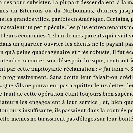
aires pour sub­sis­ter. La plu­part des­cen­daient, à la 
ines du Biter­rois ou du Nar­bon­nais, d’autres jus­qu
 les grandes villes, par­fois en Amé­rique. Cer­tains, p
s amas­saient un petit pécule. Les plus entre­pre­nants 
nt leurs éco­no­mies. Tel un de mes parents qui avait v
 dans un quar­tier ouvrier les clients ne le payant pas,
en qu’à peine qua­dra­gé­naire et très robuste, il fut é
en­tendre racon­ter son déses­poir lorsque, ren­trant à
nt par cette impi­toyable récla­ma­tion : « J’ai faim ». S
nt pro­gres­si­ve­ment. Sans doute leur fai­sait-on cré­d
s. Que s’ils ne pou­vaient pas acquit­ter leurs dettes, l
le fruit de cette opé­ra­tion étant tou­jours bien supé­r
a­teurs les enga­geaient à leur ser­vice ; et, bien que
 tou­jours insuf­fi­sante, ils pas­saient dans la contrée 
s elle-mêmes ne taris­saient pas d’é­loges sur leur bonté