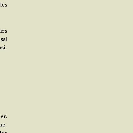
des
eurs
­si
si­
er.
me­
lus