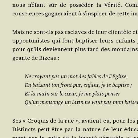
nous n’é­tant sûr de pos­sé­der la Véri­té. Co
consciences gagne­raient à s’ins­pi­rer de cette im
Mais ne sont-ils pas esclaves de leur clien­tèle e
oppor­tu­nistes qui font bap­ti­ser leurs enfant
pour qu’ils deviennent plus tard des mon­dains a
geante de Bizeau :
Ne croyant pas un mot des fables de l’Eglise,
En bai­sant ton front pur, enfant, je te baptise ;
Et la main sur le cœur, je me plais penser
Qu’un men­songe un latin ne vaut pas mon baise
Ses « Cro­quis de la rue », avaient eu, pour les p
Dis­tincts peut-être par la nature de leur édu­ca­
ment par le culte de la beau­té véri­table et pa