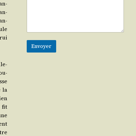
an­
fan­
an­
cule
trui
Envoyer
le­
tou­
sse
 la
ien
 fit
 une
ment
ntre