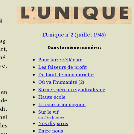
L'Unique n°2 (juillet 1946)
tag­
Dans le même numéro :
art,
né­
Pour faire réfléchir
s et
Les faiseurs de profit
Du haut de mon mirador
Où va l’humanité (2)
Stirner, père du syndicalisme
x en
Haute école
t de
La course au pognon
dit
Sur le vif
nel
Singulière jeunesse
Nos disparus
 des
Entre nous
 au