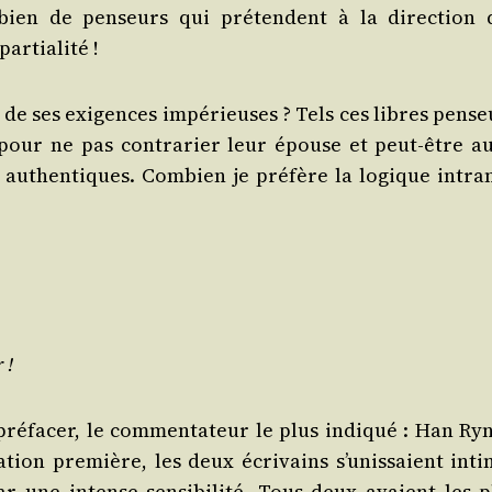
m­bien de pen­seurs qui pré­tendent à la direc­tion 
partialité !
t de ses exi­gences impé­rieuses ? Tels ces libres pen­s
s pour ne pas contra­rier leur épouse et peut-être aus
uthen­tiques. Com­bien je pré­fère la logique intran­
r !
ré­fa­cer, le com­men­ta­teur le plus indi­qué : Han Ryn
tion pre­mière, les deux écri­vains s’u­nis­saient inti­
r une intense sen­si­bi­li­té. Tous deux avaient les p