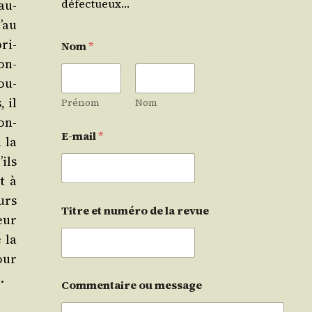
défectueux…
mau­
’au
ri­
Nom
*
mon­
ou­
 il
Prénom
Nom
con­
E-mail
*
 la
’ils
it à
eurs
Titre et numéro de la revue
ieur
 la
pour
.
Commentaire ou message