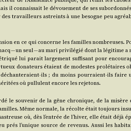
, mais il connais­sait le dévoue­ment de ses subor­don­né
r des tra­vailleurs astreints à une besogne peu agréab
en­sion en ce qui concerne les familles nom­breuses. P
acq — un seul — au mari pri­vi­lé­gié dont la légi­time a
­qué lui parait lar­ge­ment suf­fi­sant pour encou­ra­
r­tueux dona­teurs étaient de modestes pro­lé­taires ob
déchan­te­raient-ils ; du moins pour­raient-ils faire 
ri­tées où pul­lulent encore les rejetons.
r­dé le sou­ve­nir de la gêne chro­nique, de la misère 
amilles. Même nor­male, la récolte était tou­jours insuf
­treuse où, dès l’en­trée de l’hi­ver, elle était déjà é
peu prés l’u­nique source de reve­nus. Aus­si les habi­t