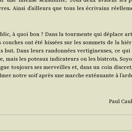
vres. Ain­si d’ailleurs que tous les écri­vains réel­le­
lic, à quoi bon ? Dans la tour­mente qui déplace arti­
es couches ont été his­sées sur les som­mets de la hié­r
ans but. Dans leurs ran­don­nées ver­ti­gi­neuses, ce qui
e, mais les poteaux indi­ca­teurs ou les bis­trots. Soyo
digue tou­jours ses mer­veilles et, dans un coin dis­cret
cal­mer notre soif après une marche exté­nuante à l’ard
Paul Cau­