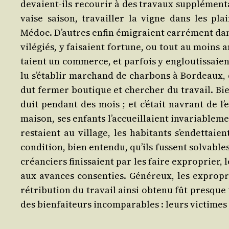
devaient-ils recou­rir à des tra­vaux sup­plé­men­t
vaise sai­son, tra­vailler la vigne dans les pla
Médoc. D’autres enfin émi­graient car­ré­ment dans
vi­lé­giés, y fai­saient for­tune, ou tout au moin
taient un com­merce, et par­fois y englou­tis­saie
lu s’é­ta­blir mar­chand de char­bons à Bor­deaux,
dut fer­mer bou­tique et cher­cher du tra­vail. Bi
duit pen­dant des mois ; et c’é­tait navrant de l’
mai­son, ses enfants l’ac­cueillaient inva­ria­ble­me
res­taient au vil­lage, les habi­tants s’en­det­taie
condi­tion, bien enten­du, qu’ils fussent sol­vable
créan­ciers finis­saient par les faire expro­prier, 
aux avances consen­ties. Géné­reux, les expro­pri
rétri­bu­tion du tra­vail ain­si obte­nu fût presque
des bien­fai­teurs incom­pa­rables : leurs vic­time