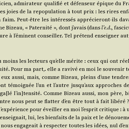
ien, admi­ra­teur qua­li­fié et défen­seur épique du Fr
s joies de la repo­pu­la­tion à tout prix : les rires en
im. Peut-être les inté­res­sés appré­cie­ront-ils dav
Bizeau, « Pater­ni­té », dont j’a­vais (dans
l’e.d
., fas­ci­
ture à l’é­minent conseiller. Tel pré­tend ensei­gner au
oins les lec­teurs qu’elle mérite : ceux qui ont réel­
ui­té. Pour ma part,. elle a ravi­vé en moi le sou­ve­nir 
 eux aus­si, mais, comme Bizeau, pleins d’une ten­dre
’ont témoi­gnée l’un et l’autre jus­qu’aux approches de
éga[lé l’in]tensité. Comme Bizeau aus­si, mon père, b
tre nous peut se flat­ter d’en être tout à fait libé­ré ?
ex­pé­rience pour éveiller en moi l’es­prit cri­tique : à
ensei­gnait, lui, les bien­faits de la paix et le dénoue­
l nous enga­geait à res­pec­ter toutes les idées, nul d’e