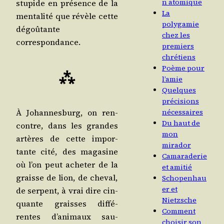
n atomique
stu­pide en pré­sence de la
La
men­ta­li­té que révèle cette
polygamie
dégoû­tante
chez les
correspondance.
premiers
chrétiens
Poème pour
⁂
l’amie
Quelques
précisions
À Johan­nes­burg, on ren­
nécessaires
Du haut de
contre, dans les grandes
mon
artères de cette impor­
mirador
tante cité, des maga­sine
Camaraderie
où l’on peut ache­ter de la
et amitié
graisse de lion, de che­val,
Schopenhau
er et
de ser­pent, à vrai dire cin­
Nietzsche
quante graisses dif­fé­
Comment
rentes d’a­ni­maux sau­
choisir son