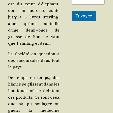
est du cœur d’é­lé­phant,
dont un mor­ceau coûte
Envoyer
jus­qu’à 5 livres ster­ling,
alors qu’une bou­teille
d’une demi – once de
graisse de lion ne vaut
que 1 shil­ling et demi.
La Socié­té en ques­tion a
des suc­cur­sales dans tout
le pays.
De temps en temps, des
blancs se glissent dans les
bou­tiques où se débitent
ces pro­duits. Ce sont ceux
que n’a pu sou­la­ger ou
gué­rir la méde­cine