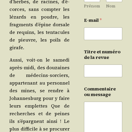
d’herbes, de racines, d’é­
Prénom
Nom
corces, sans comp­ter les
lézards en poudre, les
E-mail
*
frag­ments d’é­pine dor­sale
de requins, les ten­ta­cules
de pieuvre, les poils de
girafe.
Titre et numéro
de la revue
Aus­si, voit-on le same­di
après-midi, des dou­zaines
de méde­cins-sor­ciers,
appar­te­nant au per­son­nel
Commentaire
des mines, se rendre à
ou message
Johan­nes­burg pour y faire
leurs emplettes Que de
recherches et de peines
ils s’é­pargnent ain­si ! Le
plus dif­fi­cile à se pro­cu­rer