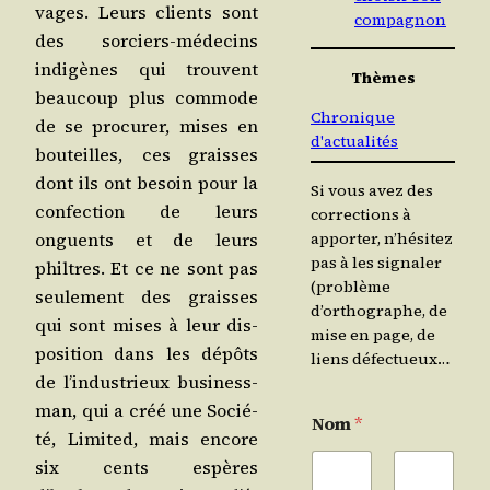
vages. Leurs clients sont
compagnon
des sor­ciers-méde­cins
indi­gènes qui trouvent
Thèmes
beau­coup plus com­mode
Chronique
de se pro­cu­rer, mises en
d'actualités
bou­teilles, ces graisses
dont ils ont besoin pour la
Si vous avez des
confec­tion de leurs
corrections à
onguents et de leurs
apporter, n’hésitez
pas à les signaler
philtres. Et ce ne sont pas
(problème
seule­ment des graisses
d’orthographe, de
qui sont mises à leur dis­
mise en page, de
po­si­tion dans les dépôts
liens défectueux…
de l’in­dus­trieux busi­ness­
man, qui a créé une Socié­
Nom
*
té, Limi­ted, mais encore
six cents espères