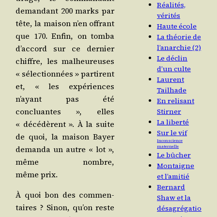
Réalités,
deman­dant 200 marks par
vérités
tête, la mai­son n’en offrant
Haute école
que 170. Enfin, on tom­ba
La théorie de
l’anarchie (2)
d’ac­cord sur ce der­nier
Le déclin
chiffre, les mal­heu­reuses
d’un culte
« sélec­tion­nées » par­tirent
Laurent
et, « les expé­riences
Tailhade
n’ayant pas été
En relisant
concluantes », elles
Stirner
La liberté
« décé­dèrent ». À la suite
Sur le vif
de quoi, la mai­son Bayer
Inconscience
deman­da un autre « lot »,
maternelle
Le bûcher
même nombre,
Montaigne
même prix.
et l’amitié
Bernard
À quoi bon des com­men­
Shaw et la
taires ? Sinon, qu’on reste
désagrégatio