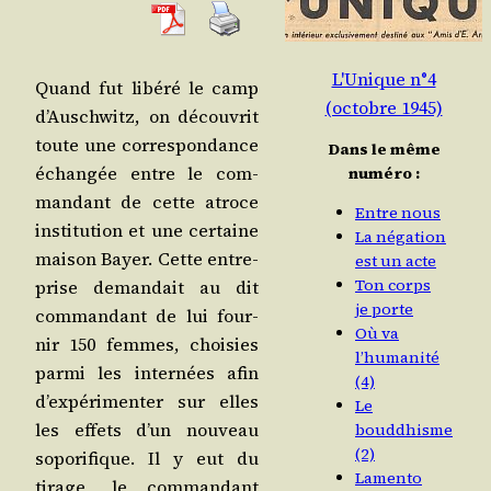
L'Unique n°4
Quand fut libé­ré le camp
(octobre 1945)
d’Au­sch­witz, on décou­vrit
toute une cor­res­pon­dance
Dans le même
échan­gée entre le com­
numéro :
man­dant de cette atroce
Entre nous
ins­ti­tu­tion et une cer­taine
La négation
mai­son Bayer. Cette entre­
est un acte
Ton corps
prise deman­dait au dit
je porte
com­man­dant de lui four­
Où va
nir 150 femmes, choi­sies
l’humanité
par­mi les inter­nées afin
(4)
d’ex­pé­ri­men­ter sur elles
Le
les effets d’un nou­veau
bouddhisme
(2)
sopo­ri­fique. Il y eut du
Lamento
tirage, le com­man­dant