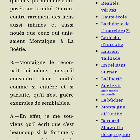
quables qui aient été com­
Réalités,
po­sés sur l’a­mi­tié. On ren­
vérités
contre rare­ment des liens
Haute école
La théorie de
aus­si intimes et aus­si
l’anarchie (2)
noués que ceux qui unis­
Le déclin
saient Mon­taigne à La
d’un culte
Boétie.
Laurent
Tailhade
B. — Mon­taigne le recon­
En relisant
naît lui-même, puis­qu’il
Stirner
consi­dère leur ami­tié
La liberté
Sur le vif
comme si entière et si
Inconscience
par­faite, qu’il n’est guère
maternelle
Le bûcher
exemples de semblables.
Montaigne
et l’amitié
A. — En effet, je me sou­
Bernard
viens qu’il écrit que c’est
Shaw et la
beau­coup si la for­tune y
désagrégatio