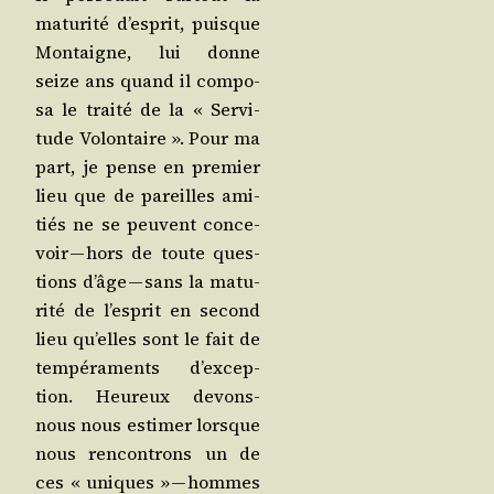
matu­ri­té d’es­prit, puisque
Mon­taigne, lui donne
seize ans quand il com­po­
sa le trai­té de la « Ser­vi­
tude Volon­taire ». Pour ma
part, je pense en pre­mier
lieu que de pareilles ami­
tiés ne se peuvent conce­
voir — hors de toute ques­
tions d’âge — sans la matu­
ri­té de l’es­prit en second
lieu qu’elles sont le fait de
tem­pé­ra­ments d’ex­cep­
tion. Heu­reux devons-
nous nous esti­mer lorsque
nous ren­con­trons un de
ces « uniques » — hommes