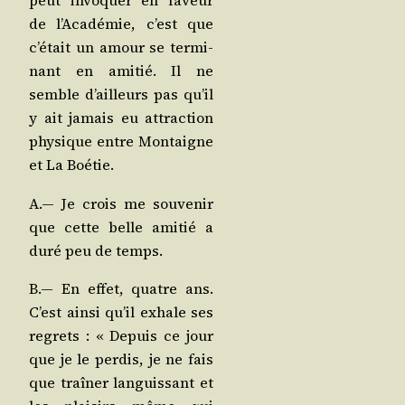
peut invo­quer en faveur
de l’A­ca­dé­mie, c’est que
c’é­tait un amour se ter­mi­
nant en ami­tié. Il ne
semble d’ailleurs pas qu’il
y ait jamais eu attrac­tion
phy­sique entre Mon­taigne
et La Boétie.
A.— Je crois me sou­ve­nir
que cette belle ami­tié a
duré peu de temps.
B.— En effet, quatre ans.
C’est ain­si qu’il exhale ses
regrets : « Depuis ce jour
que je le per­dis, je ne fais
que traî­ner lan­guis­sant et