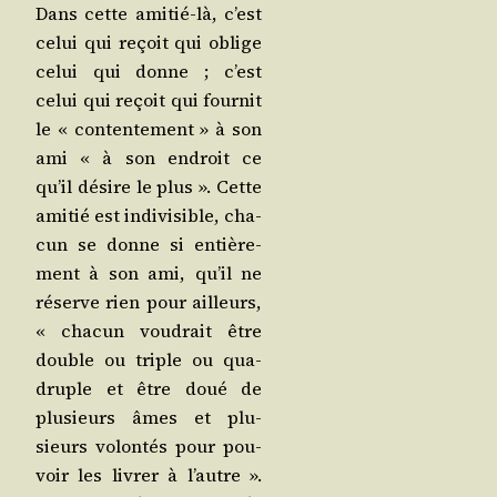
Dans cette ami­tié-là, c’est
celui qui reçoit qui oblige
celui qui donne ; c’est
celui qui reçoit qui four­nit
le « conten­te­ment » à son
ami « à son endroit ce
qu’il désire le plus ». Cette
ami­tié est indi­vi­sible, cha­
cun se donne si entiè­re­
ment à son ami, qu’il ne
réserve rien pour ailleurs,
« cha­cun vou­drait être
double ou triple ou qua­
druple et être doué de
plu­sieurs âmes et plu­
sieurs volon­tés pour pou­
voir les livrer à l’autre ».