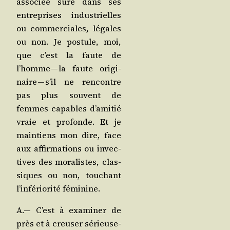
asso­ciée sûre dans ses
entre­prises indus­trielles
ou com­mer­ciales, légales
ou non. Je pos­tule, moi,
que c’est la faute de
l’homme — la faute ori­gi­
naire — s’il ne ren­contre
pas plus sou­vent de
femmes capables d’a­mi­tié
vraie et pro­fonde. Et je
main­tiens mon dire, face
aux affir­ma­tions ou invec­
tives des mora­listes, clas­
siques ou non, tou­chant
l’in­fé­rio­ri­té féminine.
A.— C’est à exa­mi­ner de
près et à creu­ser sérieu­se­