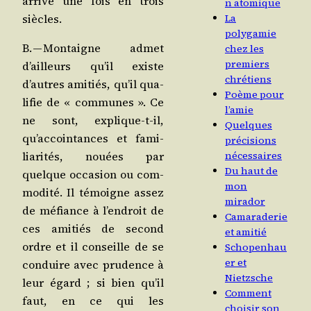
arrive une fois en trois
n atomique
siècles.
La
polygamie
B. — Mon­taigne admet
chez les
premiers
d’ailleurs qu’il existe
chrétiens
d’autres ami­tiés, qu’il qua­
Poème pour
li­fie de « com­munes ». Ce
l’amie
ne sont, explique-t-il,
Quelques
qu’ac­coin­tances et fami­
précisions
nécessaires
lia­ri­tés, nouées par
Du haut de
quelque occa­sion ou com­
mon
mo­di­té. Il témoigne assez
mirador
de méfiance à l’en­droit de
Camaraderie
ces ami­tiés de second
et amitié
ordre et il conseille de se
Schopenhau
er et
conduire avec pru­dence à
Nietzsche
leur égard ; si bien qu’il
Comment
faut, en ce qui les
choisir son