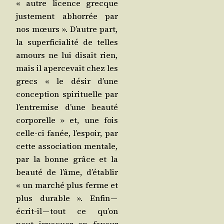
« autre licence grecque
jus­te­ment abhor­rée par
nos mœurs ». D’autre part,
la super­fi­cia­li­té de telles
amours ne lui disait rien,
mais il aper­ce­vait chez les
grecs « le désir d’une
concep­tion spi­ri­tuelle par
l’en­tre­mise d’une beau­té
cor­po­relle » et, une fois
celle-ci fanée, l’es­poir, par
cette asso­cia­tion men­tale,
par la bonne grâce et la
beau­té de l’âme, d’é­ta­blir
« un mar­ché plus ferme et
plus durable ». Enfin —
écrit-il — tout ce qu’on