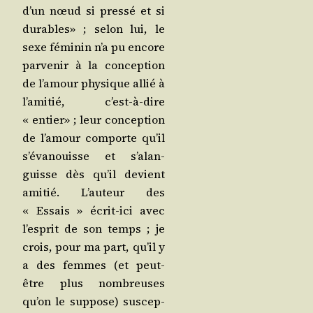
d’un nœud si pres­sé et si
durables» ; selon lui, le
sexe fémi­nin n’a pu encore
par­ve­nir à la concep­tion
de l’a­mour phy­sique allié à
l’a­mi­tié, c’est-à-dire
« entier» ; leur concep­tion
de l’a­mour com­porte qu’il
s’é­va­nouisse et s’a­lan­
guisse dès qu’il devient
ami­tié. L’au­teur des
« Essais » écrit-ici avec
l’es­prit de son temps ; je
crois, pour ma part, qu’il y
a des femmes (et peut-
être plus nom­breuses
qu’on le sup­pose) sus­cep­