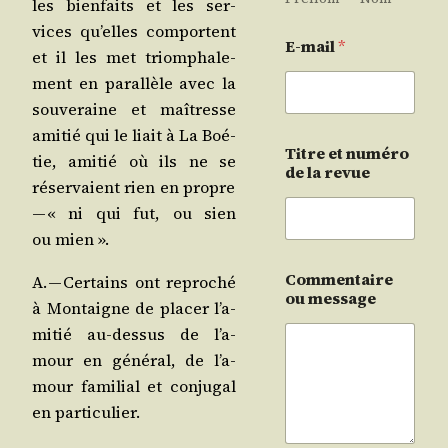
les bien­faits et les ser­
vices qu’elles com­portent
E-mail
*
et il les met triom­pha­le­
ment en paral­lèle avec la
sou­ve­raine et maî­tresse
ami­tié qui le liait à La Boé­
Titre et numéro
tie, ami­tié où ils ne se
de la revue
réser­vaient rien en propre
— « ni qui fut, ou sien
ou mien ».
Commentaire
A. — Cer­tains ont repro­ché
ou message
à Mon­taigne de pla­cer l’a­
mi­tié au-des­sus de l’a­
mour en géné­ral, de l’a­
mour fami­lial et conju­gal
en particulier.