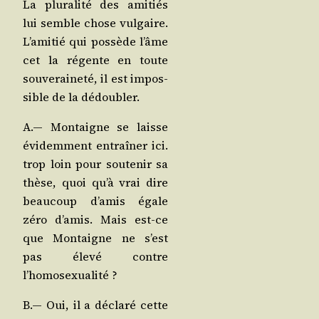
La plu­ra­li­té des ami­tiés
lui semble chose vul­gaire.
L’a­mi­tié qui pos­sède l’âme
cet la régente en toute
sou­ve­rai­ne­té, il est impos­
sible de la dédoubler.
A.— Mon­taigne se laisse
évi­dem­ment entraî­ner ici.
trop loin pour sou­te­nir sa
thèse, quoi qu’à vrai dire
beau­coup d’a­mis égale
zéro d’a­mis. Mais est-ce
que Mon­taigne ne s’est
pas éle­vé contre
l’homosexualité ?
B.— Oui, il a décla­ré cette