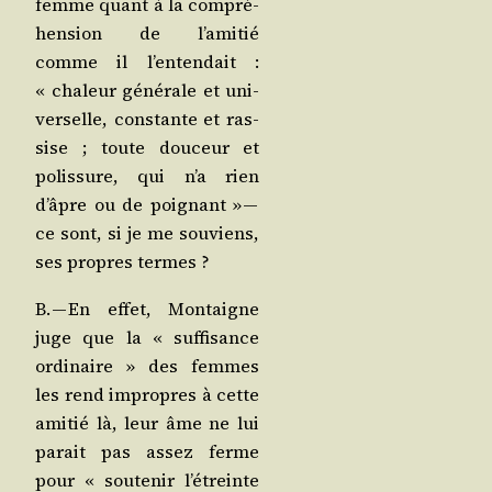
femme quant à la com­pré­
hen­sion de l’a­mi­tié
comme il l’en­ten­dait :
« cha­leur géné­rale et uni­
ver­selle, constante et ras­
sise ; toute dou­ceur et
polis­sure, qui n’a rien
d’âpre ou de poi­gnant » —
ce sont, si je me sou­viens,
ses propres termes ?
B. — En effet, Mon­taigne
juge que la « suf­fi­sance
ordi­naire » des femmes
les rend impropres à cette
ami­tié là, leur âme ne lui
parait pas assez ferme
pour « sou­te­nir l’é­treinte