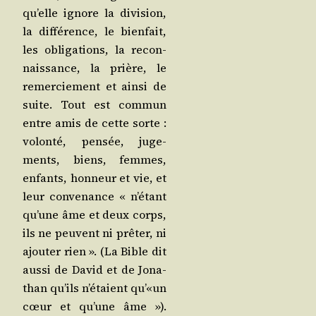
qu’elle ignore la divi­sion,
la dif­fé­rence, le bien­fait,
les obli­ga­tions, la recon­
nais­sance, la prière, le
remer­cie­ment et ain­si de
suite. Tout est com­mun
entre amis de cette sorte :
volon­té, pen­sée, juge­
ments, biens, femmes,
enfants, hon­neur et vie, et
leur conve­nance « n’é­tant
qu’une âme et deux corps,
ils ne peuvent ni prê­ter, ni
ajou­ter rien ». (La Bible dit
aus­si de David et de Jona­
than qu’ils n’é­taient qu’«un
cœur et qu’une âme »).