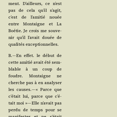
ment. D’ailleurs, ce n’est
pas de cela qu’il s’a­git,
c’est de l’a­mi­tié nouée
entre Mon­taigne et La
Boé­tie. Je crois me sou­ve­
nir qu’il l’a­vait douée de
qua­li­tés exceptionnelles.
B. — En effet. le début de
cette ami­tié avait été sem­
blable à un coup de
foudre. Mon­taigne ne
cherche pas à en ana­ly­ser
les causes. — « Parce que
c’é­tait lui, parce que c’é­
tait moi » — Elle n’a­vait pas
per­du de temps pour se
mani­fes­ter et ne s’é­tait