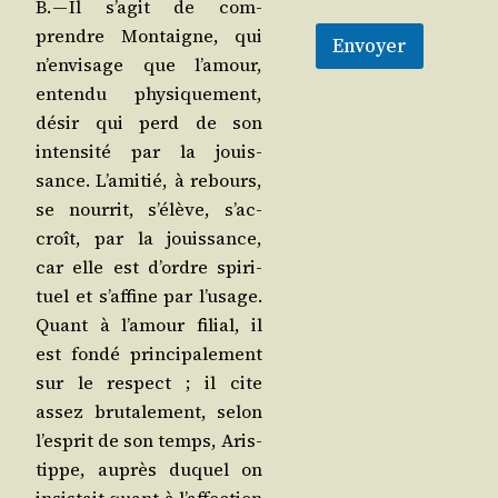
B. — Il s’a­git de com­
prendre Mon­taigne, qui
Envoyer
n’en­vi­sage que l’a­mour,
enten­du phy­si­que­ment,
désir qui perd de son
inten­si­té par la jouis­
sance. L’a­mi­tié, à rebours,
se nour­rit, s’é­lève, s’ac­
croît, par la jouis­sance,
car elle est d’ordre spi­ri­
tuel et s’af­fine par l’u­sage.
Quant à l’a­mour filial, il
est fon­dé prin­ci­pa­le­ment
sur le res­pect ; il cite
assez bru­ta­le­ment, selon
l’es­prit de son temps, Aris­
tippe, auprès duquel on