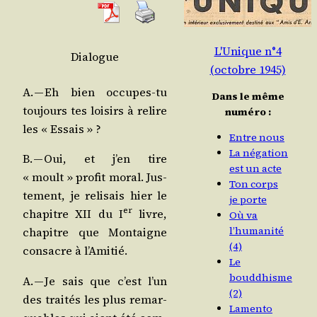
L'Unique n°4
Dia­logue
(octobre 1945)
A. — Eh bien occupes-tu
Dans le même
tou­jours tes loi­sirs à relire
numéro :
les « Essais » ?
Entre nous
La négation
B. — Oui, et j’en tire
est un acte
« moult » pro­fit moral. Jus­
Ton corps
te­ment, je reli­sais hier le
je porte
er
cha­pitre XII du I
livre,
Où va
l’humanité
cha­pitre que Mon­taigne
(4)
consacre à l’Amitié.
Le
bouddhisme
A. — Je sais que c’est l’un
(2)
des trai­tés les plus remar­
Lamento