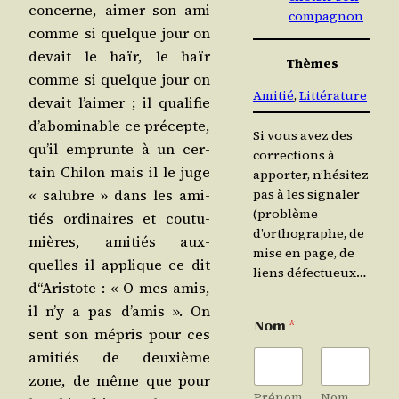
concerne, aimer son ami
compagnon
comme si quelque jour on
devait le haïr, le haïr
Thèmes
comme si quelque jour on
Amitié
, 
Littérature
devait l’ai­mer ; il qua­li­fie
d’a­bo­mi­nable ce pré­cepte,
Si vous avez des
qu’il emprunte à un cer­
corrections à
tain Chi­lon mais il le juge
apporter, n’hésitez
pas à les signaler
« salubre » dans les ami­
(problème
tiés ordi­naires et cou­tu­
d’orthographe, de
mières, ami­tiés aux­
mise en page, de
quelles il applique ce dit
liens défectueux…
d“Aristote : « O mes amis,
il n’y a pas d’a­mis ». On
Nom
*
sent son mépris pour ces
ami­tiés de deuxième
zone, de même que pour
Prénom
Nom