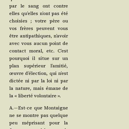
par le sang ont contre
elles qu’elles n’ont pas été
choi­sies ; votre père ou
vos frères peuvent vous
être anti­pa­thiques, n’a­voir
avec vous aucun point de
contact moral, etc. C’est
pour­quoi il situe sur un
plan supé­rieur l’a­mi­tié,
œuvre d’é­lec­tion, qui n’est
dic­tée ni par la loi ni par
la nature, mais émane de
la « liber­té volontaire ».
A. — Est-ce que Mon­taigne
ne se montre pas quelque
peu mépri­sant pour la