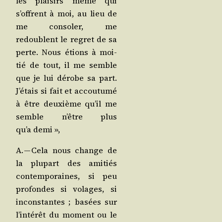
les plai­sirs même qui
s’offrent à moi, au lieu de
me conso­ler, me
redoublent le regret de sa
perte. Nous étions à moi­
tié de tout, il me semble
que je lui dérobe sa part.
J’é­tais si fait et accou­tu­mé
à être deuxième qu’il me
semble n’être plus
qu’a demi »,
A. — Cela nous change de
la plu­part des ami­tiés
contem­po­raines, si peu
pro­fondes si volages, si
incons­tantes ; basées sur
l’in­té­rêt du moment ou le