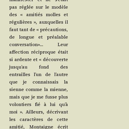
pas réglée sur le modèle
des « ami­tiés molles et
régu­lières », aux­quelles il
faut tant de « pré­cau­tions,
de longue et préa­lable
conver­sa­tion»… Leur
affec­tion réci­proque était
si ardente et « décou­verte
jus­qu’au fond des
entrailles l’un de l’autre
que je connais­sais la
sienne comme la mienne,
mais que je me fusse plus
volon­tiers fié à lui qu’à
moi ». Ailleurs, décri­vant
les carac­tères de cette
ami­tié, Mon­taigne écrit