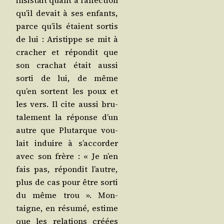
insis­tait quant à l’af­fec­tion
qu’il devait à ses enfants,
parce qu’ils étaient sor­tis
de lui : Aris­tippe se mit à
cra­cher et répon­dit que
son cra­chat était aus­si
sor­ti de lui, de même
qu’en sortent les poux et
les vers. Il cite aus­si bru­
ta­le­ment la réponse d’un
autre que Plu­tarque vou­
lait induire à s’ac­cor­der
avec son frère : « Je n’en
fais pas, répon­dit l’autre,
plus de cas pour être sor­ti
du même trou ». Mon­
taigne, en résu­mé, estime
que les rela­tions créées