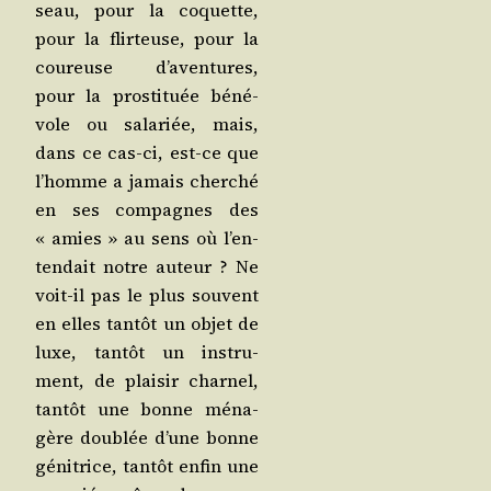
seau, pour la coquette,
pour la flir­teuse, pour la
cou­reuse d’a­ven­tures,
pour la pros­ti­tuée béné­
vole ou sala­riée, mais,
dans ce cas-ci, est-ce que
l’homme a jamais cher­ché
en ses com­pagnes des
« amies » au sens où l’en­
ten­dait notre auteur ? Ne
voit-il pas le plus sou­vent
en elles tan­tôt un objet de
luxe, tan­tôt un ins­tru­
ment, de plai­sir char­nel,
tan­tôt une bonne ména­
gère dou­blée d’une bonne
géni­trice, tan­tôt enfin une