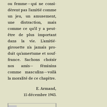
ou femme — qui ne consi­
dèrent pas l’a­mi­tié comme
un jeu, un amu­se­ment,
une dis­trac­tion, mais
comme ce qu’il y a peut-
être de plus impor­tant
dans la vie. L’a­mi­tié-
girouette n’a jamais pro­
duit qu’a­mer­tume et souf­
france. Sachons choi­sir
nos amis— fémi­nins
comme mas­cu­lins — voi­là
la mora­li­té de ce chapitre.
E. Armand,
15 décembre 1943.