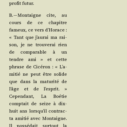
pro­fit futur.
B. — Mon­taigne cite, au
cours de ce cha­pitre
fameux, ce vers d’Ho­race :
« Tant que j’au­rai ma rai­
son, je ne trou­ve­rai rien
de com­pa­rable à un
tendre ami » et cette
phrase de Cicé­ron : « L’a­
mi­tié ne peut être solide
que dans la matu­ri­té de
l’âge et de l’es­prit. »
Cepen­dant, La Boé­tie
comp­tait de seize à dix-
huit ans lors­qu’il contrac­
ta ami­tié avec Mon­taigne.
Il pos­sé­dait sur­tout la