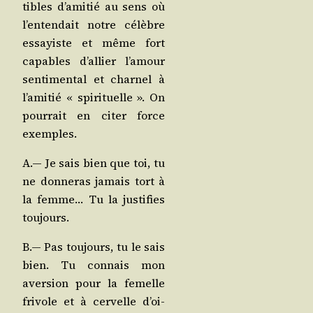
tibles d’a­mi­tié au sens où
l’en­ten­dait notre célèbre
essayiste et même fort
capables d’al­lier l’a­mour
sen­ti­men­tal et char­nel à
l’a­mi­tié « spi­ri­tuelle ». On
pour­rait en citer force
exemples.
A.— Je sais bien que toi, tu
ne don­ne­ras jamais tort à
la femme… Tu la jus­ti­fies
toujours.
B.— Pas tou­jours, tu le sais
bien. Tu connais mon
aver­sion pour la femelle
fri­vole et à cer­velle d’oi­