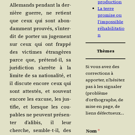
production
Alle­mands pen­dant la der­
La terre
nière guerre, ne retient
promise ou
que ceux qui sont abon­
l’impossible
dam­ment prou­vés, s’in­ter­
réhabilitatio
n
dit de por­ter un juge­ment
sur ceux qui ont frap­pé
Thèmes
des vic­times étran­gères
parce que, pré­tend-il, sa
Si vous avez des
juri­dic­tion s’ar­rête à la
corrections à
limite de sa natio­na­li­té, et
apporter, n’hésitez
il dis­cute encore ceux qui
pas à les signaler
sont attes­tés, et sou­vent
(problème
encore les excuse, les jus­
d’orthographe, de
ti­fie, et lorsque les cou­
mise en page, de
liens défectueux…
pables ne peuvent pré­sen­
ter d’a­li­bis, il leur
cherche, semble-t-il, des
Nom
*