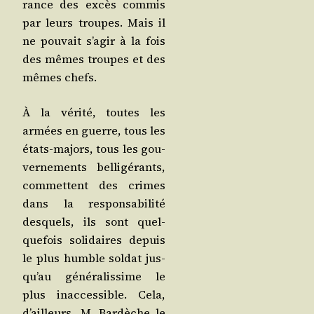
rance des excès com­mis
par leurs troupes. Mais il
ne pou­vait s’a­gir à la fois
des mêmes troupes et des
mêmes chefs.
À la véri­té, toutes les
armées en guerre, tous les
états-majors, tous les gou­
ver­ne­ments bel­li­gé­rants,
com­mettent des crimes
dans la res­pon­sa­bi­li­té
des­quels, ils sont quel­
que­fois soli­daires depuis
le plus humble sol­dat jus­
qu’au géné­ra­lis­sime le
plus inac­ces­sible. Cela,
d’ailleurs, M. Bar­dèche le