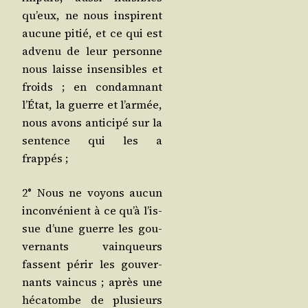
qu’eux, ne nous ins­pirent
aucune pitié, et ce qui est
adve­nu de leur per­sonne
nous laisse insen­sibles et
froids ; en condam­nant
l’É­tat, la guerre et l’ar­mée,
nous avons anti­ci­pé sur la
sen­tence qui les a
frappés ;
2° Nous ne voyons aucun
incon­vé­nient à ce qu’à l’is­
sue d’une guerre les gou­
ver­nants vain­queurs
fassent périr les gou­ver­
nants vain­cus ; après une
héca­tombe de plu­sieurs