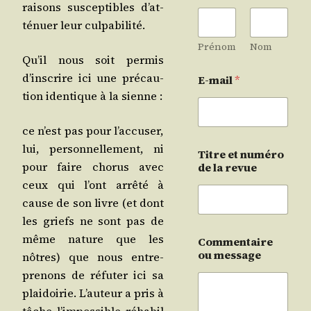
rai­sons sus­cep­tibles d’at­
té­nuer leur culpabilité.
Prénom
Nom
Qu’il nous soit per­mis
d’ins­crire ici une pré­cau­
E-mail
*
tion iden­tique à la sienne :
ce n’est pas pour l’ac­cu­ser,
lui, per­son­nel­le­ment, ni
Titre et numéro
pour faire cho­rus avec
de la revue
ceux qui l’ont arrê­té à
cause de son livre (et dont
les griefs ne sont pas de
même nature que les
Commentaire
ou message
nôtres) que nous entre­
pre­nons de réfu­ter ici sa
plai­doi­rie. L’au­teur a pris à