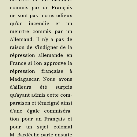
com­mis par un Fran­çais
ne sont pas moins odieux
qu’un incen­die et un
meurtre com­mis par un
Alle­mand. Il n’y a pas de
rai­son de s’in­di­gner de la
répres­sion alle­mande en
France si l’on approuve la
répres­sion fran­çaise à
Mada­gas­car. Nous avons
d’ailleurs été sur­pris
qu’ayant admis cette com­
pa­rai­son et témoi­gné ain­si
d’une égale com­mi­sé­ra­
tion pour un Fran­çais et
pour un sujet colo­nial
M. Bar­dèche parle ensuite