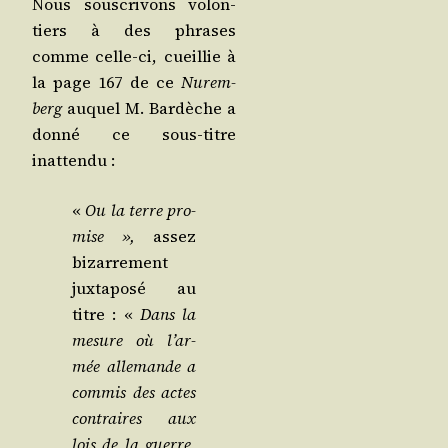
Nous sous­cri­vons volon­
tiers à des phrases
comme celle-ci, cueillie à
la page 167 de ce
Nurem­
berg
auquel M. Bar­dèche a
don­né ce sous-titre
inattendu :
«
Ou
la terre pro­
mise »,
assez
bizar­re­ment
jux­ta­po­sé au
titre : «
Dans la
mesure où l’ar­
mée alle­mande a
com­mis des actes
contraires aux
lois de la guerre,