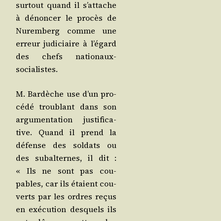
sur­tout quand il s’at­tache
à dénon­cer le pro­cès de
Nurem­berg comme une
erreur judi­ciaire à l’é­gard
des chefs nationaux-
socialistes.
M. Bar­dèche use d’un pro­
cé­dé trou­blant dans son
argu­men­ta­tion jus­ti­fi­ca­
tive. Quand il prend la
défense des sol­dats ou
des subal­ternes, il dit :
« Ils ne sont pas cou­
pables, car ils étaient cou­
verts par les ordres reçus
en exé­cu­tion des­quels ils