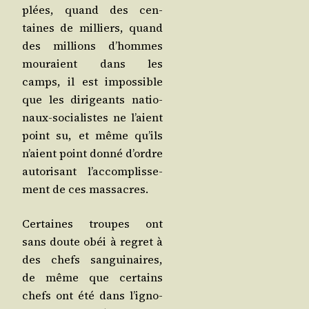
plées, quand des cen­
taines de mil­liers, quand
des mil­lions d’hommes
mou­raient dans les
camps, il est impos­sible
que les diri­geants natio­
naux-socia­listes ne l’aient
point su, et même qu’ils
n’aient point don­né d’ordre
auto­ri­sant l’ac­com­plis­se­
ment de ces massacres.
Cer­taines troupes ont
sans doute obéi à regret à
des chefs san­gui­naires,
de même que cer­tains
chefs ont été dans l’i­gno­