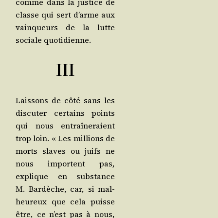
comme dans la jus­tice de
classe qui sert d’arme aux
vain­queurs de la lutte
sociale quotidienne.
III
Lais­sons de côté sans les
dis­cu­ter cer­tains points
qui nous entraî­ne­raient
trop loin. « Les mil­lions de
morts slaves ou juifs ne
nous importent pas,
explique en sub­stance
M. Bar­dèche, car, si mal­
heu­reux que cela puisse
être, ce n’est pas à nous,