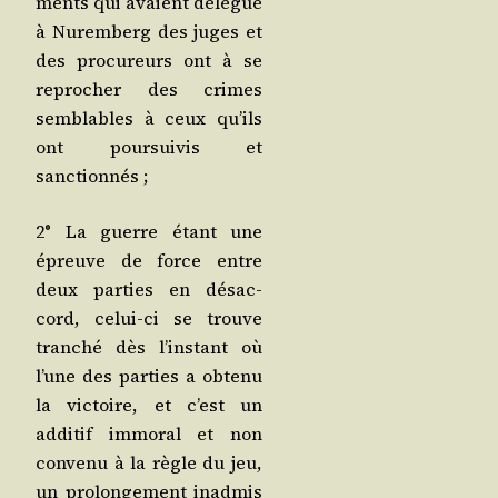
ments qui avaient délé­gué
à Nurem­berg des juges et
des pro­cu­reurs ont à se
repro­cher des crimes
sem­blables à ceux qu’ils
ont pour­sui­vis et
sanctionnés ;
2° La guerre étant une
épreuve de force entre
deux par­ties en désac­
cord, celui-ci se trouve
tran­ché dès l’ins­tant où
l’une des par­ties a obte­nu
la vic­toire, et c’est un
addi­tif immo­ral et non
conve­nu à la règle du jeu,
un pro­lon­ge­ment inad­mis