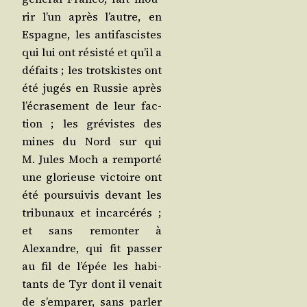
rir l’un après l’autre, en
Espagne, les anti­fas­cistes
qui lui ont résis­té et qu’il a
défaits ; les trots­kistes ont
été jugés en Rus­sie après
l’é­cra­se­ment de leur fac­
tion ; les gré­vistes des
mines du Nord sur qui
M. Jules Moch a rem­por­té
une glo­rieuse vic­toire ont
été pour­sui­vis devant les
tri­bu­naux et incar­cé­rés ;
et sans remon­ter à
Alexandre, qui fit pas­ser
au fil de l’é­pée les habi­
tants de Tyr dont il venait
de s’emparer, sans par­ler