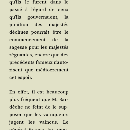
qu’ils le furent dans le
pas­sé à l’é­gard de ceux
qu’ils gou­ver­naient, la
puni­tion des majes­tés
déchues pour­rait être le
com­men­ce­ment de la
sagesse pour les majes­tés
régnantes, encore que des
pré­cé­dents fameux n’au­to­
risent que médio­cre­ment
cet espoir.
En effet, il est beau­coup
plus fré­quent que M. Bar­
dèche ne feint de le sup­
po­ser que les vain­queurs
jugent les vain­cus. Le
géné­ral Fran­co, fait mou­