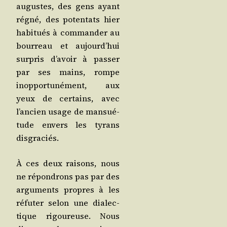
augustes, des gens ayant
régné, des poten­tats hier
habi­tués à com­man­der au
bour­reau et aujourd’­hui
sur­pris d’a­voir à pas­ser
par ses mains, rompe
inop­por­tu­né­ment, aux
yeux de cer­tains, avec
l’an­cien usage de man­sué­
tude envers les tyrans
disgraciés.
À ces deux rai­sons, nous
ne répon­drons pas par des
argu­ments propres à les
réfu­ter selon une dia­lec­
tique rigou­reuse. Nous