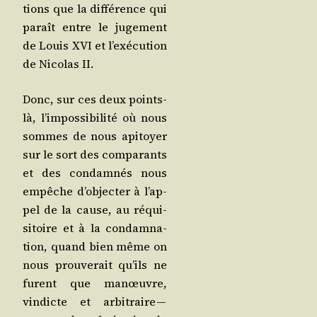
tions que la dif­fé­rence qui
paraît entre le juge­ment
de Louis XVI et l’exé­cu­tion
de Nico­las II.
Donc, sur ces deux points-
là, l’im­pos­si­bi­li­té où nous
sommes de nous api­toyer
sur le sort des com­pa­rants
et des condam­nés nous
empêche d’ob­jec­ter à l’ap­
pel de la cause, au réqui­
si­toire et à la condam­na­
tion, quand bien même on
nous prou­ve­rait qu’ils ne
furent que manœuvre,
vin­dicte et arbi­traire —