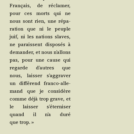
Fran­çais, de récla­mer,
pour ces morts qui ne
nous sont rien, une répa­
ra­tion que ni le peuple
juif, ni les nations slaves,
ne paraissent dis­po­sés à
deman­der, et nous n’al­lons
pas, pour une cause qui
regarde d’autres que
nous, lais­ser s’ag­gra­ver
un dif­fé­rend fran­co-alle­
mand que je consi­dère
comme déjà trop grave, et
le lais­ser s’é­ter­ni­ser
quand il n’a duré
que trop. »