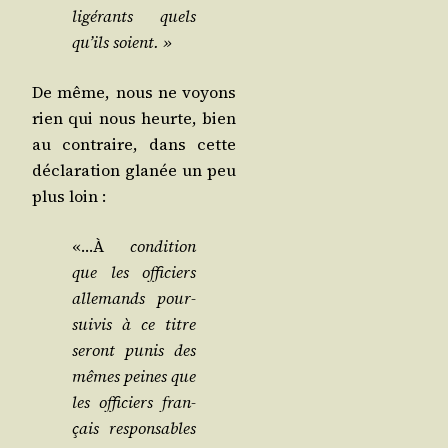
li­gé­rants quels
qu’ils soient. »
De même, nous ne voyons
rien qui nous heurte, bien
au contraire, dans cette
décla­ra­tion gla­née un peu
plus loin :
«…À
condi­tion
que les offi­ciers
alle­mands pour­
sui­vis à ce titre
seront punis des
mêmes peines que
les offi­ciers fran­
çais res­pon­sables