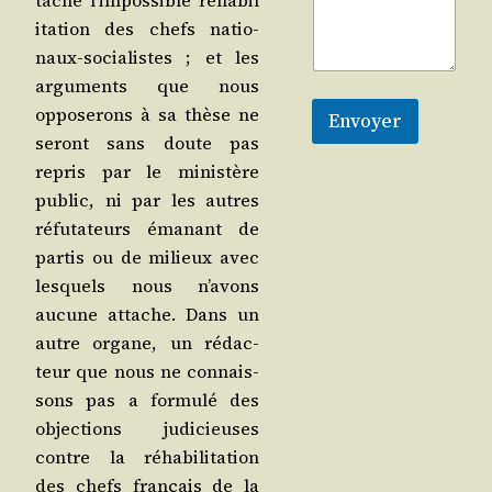
tâche l’im­pos­sible réha­bi­l
i­ta­tion des chefs natio­
naux-socia­listes ; et les
argu­ments que nous
oppo­se­rons à sa thèse ne
Envoyer
seront sans doute pas
repris par le minis­tère
public, ni par les autres
réfu­ta­teurs éma­nant de
par­tis ou de milieux avec
les­quels nous n’a­vons
aucune attache. Dans un
autre organe, un rédac­
teur que nous ne connais­
sons pas a for­mu­lé des
objec­tions judi­cieuses
contre la réha­bi­li­ta­tion
des chefs fran­çais de la