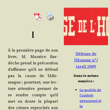
I
À la pre­mière page de son
Défense de
livre, M. Mau­rice Bar­
l'Homme n°7
dèche prend la pré­cau­tion
(avril 1949)
d’af­fir­mer qu’il ne défend
pas la cause de l’Al­le­
Dans le même
numéro :
magne ; pour­tant, une lec­
ture atten­tive per­met de
Le mobile de
se rendre compte qu’il
l’intérêt
personnel et
met en doute la plu­part
la
des crimes repro­chés aux