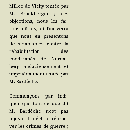
Milice de Vichy ten­tée par
M. Bruck­ber­ger ; ces
objec­tions, nous les fai­
sons nôtres, et l’on ver­ra
que nous en pré­sen­tons
de sem­blables contre la
réha­bi­li­ta­tion des
condam­nés de Nurem­
berg auda­cieu­se­ment et
impru­dem­ment ten­tée par
M. Bardèche.
Com­men­çons par indi­
quer que tout ce que dit
M. Bar­dèche n’est pas
injuste. Il déclare réprou­
ver les crimes de guerre ;