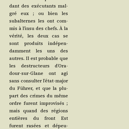
dant des exé­cu­tants mal­
gré eux ; ou bien les
subal­ternes les ont com­
mis à l’in­su des chefs. À la
véri­té, les deux cas se
sont pro­duits indé­pen­
dam­ment les uns des
autres. Il est pro­bable que
les des­truc­teurs d’O­ra­
dour-sur-Glane ont agi
sans consul­ter l’é­tat-major
du Füh­rer, et que la plu­
part des crimes du même
ordre furent impro­vi­sés ;
mais quand des régions
entières du front Est
furent rasées et dépeu­