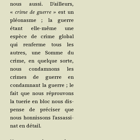
nous aus­si. D’ailleurs,
«
crime de guerre »
est un
pléo­nasme ; la guerre
étant elle-même une
espèce de crime glo­bal
qui ren­ferme tous les
autres, une Somme du
crime, en quelque sorte,
nous condam­nons les
crimes de guerre en
condam­nant la guerre ; le
fait que nous réprou­vons
la tue­rie en bloc nous dis­
pense de pré­ci­ser que
nous hon­nis­sons l’as­sas­si­
nat en détail.