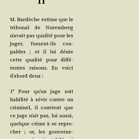
M. Bar­dèche estime que le
tri­bu­nal de Nurem­berg
n’a­vait pas qua­li­té pour les
juger, fussent-ils cou­
pables ; et il lui dénie
cette qua­li­té pour dif­fé­
rentes rai­sons. En voi­ci
d’a­bord deux :
1° Pour qu’un juge soit
habi­li­té à sévir contre un
cri­mi­nel, il convient que
ce juge n’ait pas, lui aus­si,
quelque crime à se repro­
cher ; or, les gou­ver­ne­