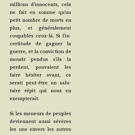
mil­lions d’in­no­cents, cela
ne fait en somme qu’un
petit nombre de morts en
plus, et géné­ra­le­ment
cou­pables ceux-là. Si l’in­
cer­ti­tude de gagner la
guerre, et la convic­tion de
mou­rir pen­dus s’ils la
perdent, pou­vaient les
faire hési­ter avant, ce
serait peut-être un salu­
taire répit qui nous en
exempterait.
Si les meneurs de peuples
deviennent aus­si sévères
les uns envers les autres