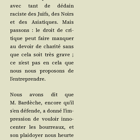
avec tant de dédain
raciste des Juifs, des Noirs
et des Asia­tiques. Mais
pas­sons : le droit de cri­
tique peut faire man­quer
au devoir de cha­ri­té sans
que cela soit très grave ;
ce n’est pas en cela que
nous nous pro­po­sons de
l’entreprendre.
Nous avons dit que
M. Bar­dèche, encore qu’il
s’en défende, a don­né l’im­
pres­sion de vou­loir inno­
cen­ter les bour­reaux, et
son plai­doyer nous heurte