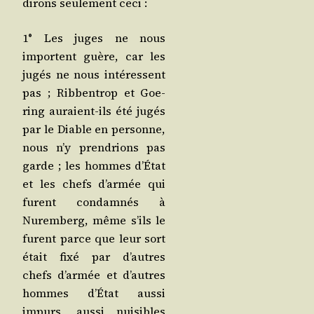
dirons seule­ment ceci :
1° Les juges ne nous
importent guère, car les
jugés ne nous inté­ressent
pas ; Rib­ben­trop et Goe­
ring auraient-ils été jugés
par le Diable en per­sonne,
nous n’y pren­drions pas
garde ; les hommes d’É­tat
et les chefs d’ar­mée qui
furent condam­nés à
Nurem­berg, même s’ils le
furent parce que leur sort
était fixé par d’autres
chefs d’ar­mée et d’autres
hommes d’É­tat aus­si
impurs, aus­si nui­sibles