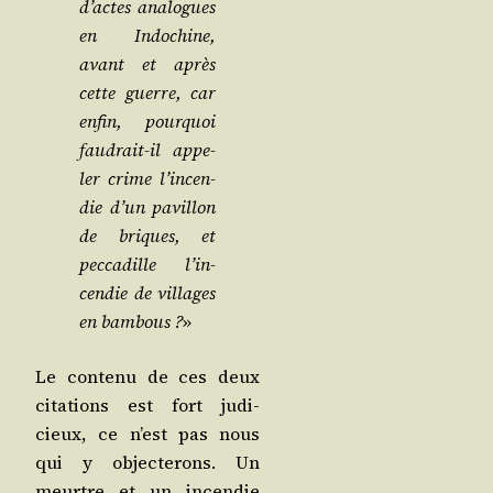
d’actes ana­logues
en
Indo­chine,
avant et après
cette guerre, car
enfin, pour­quoi
fau­drait-il appe­
ler crime l’in­cen­
die d’un pavillon
de briques, et
pec­ca­dille l’in­
cen­die de vil­lages
en bam­bous ?
»
Le conte­nu de ces deux
cita­tions est fort judi­
cieux, ce n’est pas nous
qui y objec­te­rons. Un
meurtre et un incen­die