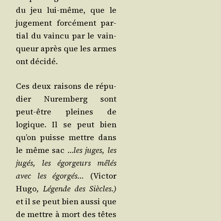
du jeu lui-même, que le
juge­ment for­cé­ment par­
tial du vain­cu par le vain­
queur après que les armes
ont décidé.
Ces deux rai­sons de répu­
dier Nurem­berg sont
peut-être pleines de
logique. Il se peut bien
qu’on puisse mettre dans
le même sac
…les juges, les
jugés, les égor­geurs mêlés
avec les égor­gés…
(Vic­tor
Hugo,
Légende des Siècles.)
et il se peut bien aus­si que
de mettre à mort des têtes