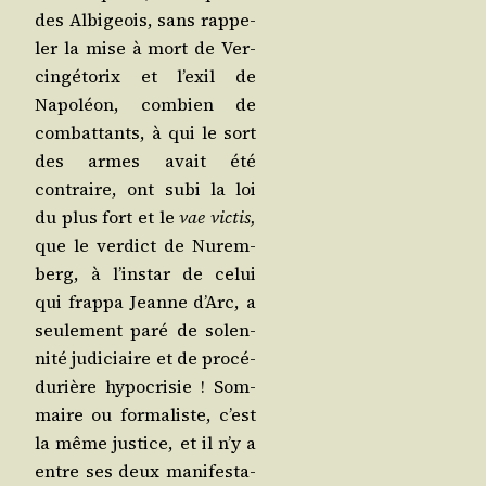
des Albi­geois, sans rap­pe­
ler la mise à mort de Ver­
cin­gé­to­rix et l’exil de
Napo­léon, com­bien de
com­bat­tants, à qui le sort
des armes avait été
contraire, ont subi la loi
du plus fort et le
vae vic­tis,
que le ver­dict de Nurem­
berg, à l’ins­tar de celui
qui frap­pa Jeanne d’Arc, a
seule­ment paré de solen­
ni­té judi­ciaire et de pro­cé­
du­rière hypo­cri­sie ! Som­
maire ou for­ma­liste, c’est
la même jus­tice, et il n’y a
entre ses deux mani­fes­ta­