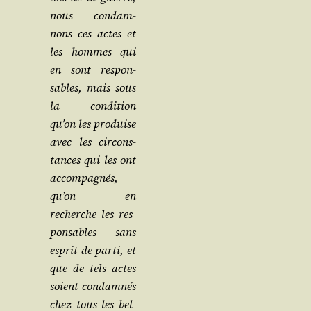
nous condam­
nons ces actes et
les hommes qui
en sont res­pon­
sables, mais sous
la condi­tion
qu’on les pro­duise
avec les cir­cons­
tances qui les ont
accom­pa­gnés,
qu’on en
recherche les res­
pon­sables sans
esprit de par­ti, et
que de tels actes
soient condam­nés
chez tous les bel­