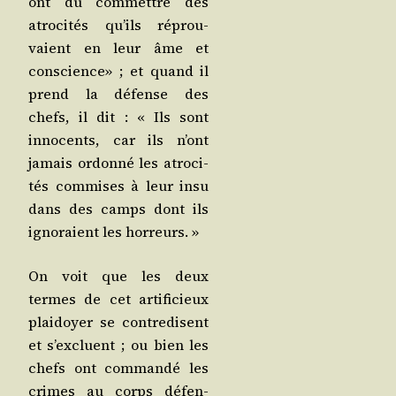
ont dû com­mettre des
atro­ci­tés qu’ils réprou­
vaient en leur âme et
conscience» ; et quand il
prend la défense des
chefs, il dit : « Ils sont
inno­cents, car ils n’ont
jamais ordon­né les atro­ci­
tés com­mises à leur insu
dans des camps dont ils
igno­raient les horreurs. »
On voit que les deux
termes de cet arti­fi­cieux
plai­doyer se contre­disent
et s’ex­cluent ; ou bien les
chefs ont com­man­dé les
crimes au corps défen­