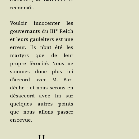
reconnaît.
Vou­loir inno­cen­ter les
e
gou­ver­nants du III
Reich
et leurs gau­lei­ters est une
erreur. Ils n’ont été les
mar­tyrs que de leur
propre féro­ci­té. Nous ne
sommes donc plus ici
d’ac­cord avec M. Bar­
dèche ; et nous serons en
désac­cord avec lui sur
quelques autres points
que nous allons pas­ser
en revue.
II