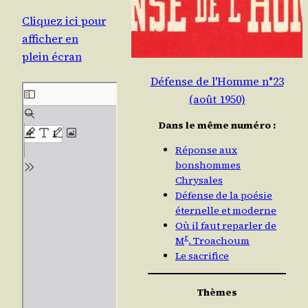
Cli­quez ici pour
affi­cher en
plein écran
Défense de l'Homme n°23
(août 1950)
Dans le même numéro :
Réponse aux
bonshommes
Chrysales
Défense de la poésie
éternelle et moderne
Où il faut reparler de
r
M
. Troachoum
Le sacrifice
Thèmes