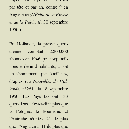
par tête et par an, contre 9 en
Angle­terre
(L’Écho de la Presse
et de la Publi­ci­té,
30 sep­tembre
1950.)
En Hol­lande, l
a
presse quo­ti­
dienne comp­tait 2.800.000
abon­nés en 1946, pour sept mil­
lions et demi d’habitants, « soit
un abon­ne­ment par famille »,
d’après
Les Nou­velles de Hol­
lande,
n°261, du 18 sep­tembre
1950. Les Pays-Bas ont 133
quo­ti­diens, c’est-à-dire plus que
la Pologne, la Rou­ma­nie et
l’Autriche réunies, 21 de plus
que l’Angleterre, 41 de plus que