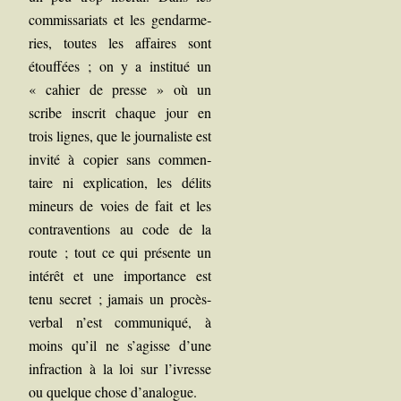
com­mis­sa­riats et les gen­dar­me­
ries, toutes les affaires sont
étouf­fées ; on y a ins­ti­tué un
« cahier de presse » où un
scribe ins­crit chaque jour en
trois lignes, que le jour­na­liste est
invi­té à copier sans com­men­
taire ni expli­ca­tion, les délits
mineurs de voies de fait et les
contra­ven­tions au code de la
route ; tout ce qui pré­sente un
inté­rêt et une impor­tance est
tenu secret ; jamais un pro­cès-
ver­bal n’est com­mu­ni­qué, à
moins qu’il ne s’agisse d’une
infrac­tion à la loi sur l’ivresse
ou quelque chose d’analogue.