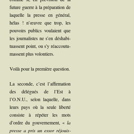
future guerre à la pré­pa­ra­tion de
laquelle la presse en géné­ral,
hélas ! n’œuvre que trop, les
pou­voirs publics vou­laient que
les jour­na­listes ne s’en désha­bi­
tuassent point, ou s’y réac­cou­tu­
massent plus volontiers.
Voi­là pour la pre­mière question.
La seconde, c’est l’affirmation
des délé­gués de l’Est à
l’O.N.U., selon laquelle, dans
leurs pays où la seule liber­té
consiste à répé­ter les mots
d’ordre du gou­ver­ne­ment, «
la
presse a pris un essor réjouis­