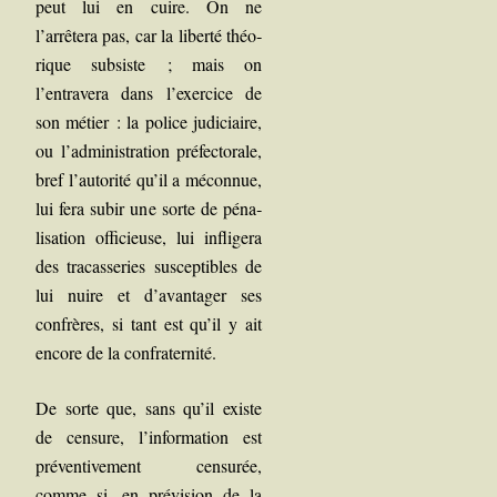
peut lui en cuire. On ne
l’arrêtera pas, car la liber­té théo­
rique sub­siste ; mais on
l’entravera dans l’exercice de
son métier : la police judi­ciaire,
ou l’administration pré­fec­to­rale,
bref l’autorité qu’il a mécon­nue,
lui fera subir une sorte de péna­
li­sa­tion offi­cieuse, lui infli­ge­ra
des tra­cas­se­ries sus­cep­tibles de
lui nuire et d’avantager ses
confrères, si tant est qu’il y ait
encore de la confraternité.
De sorte que, sans qu’il existe
de cen­sure, l’information est
pré­ven­ti­ve­ment cen­su­rée,
comme si, en pré­vi­sion de la