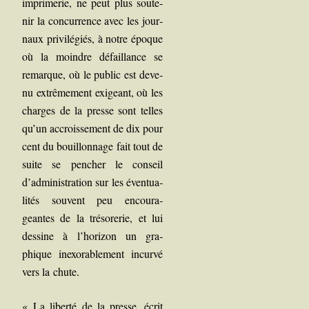
impri­me­rie, ne peut plus sou­te­
nir la concur­rence avec les jour­
naux pri­vi­lé­giés, à notre époque
où la moindre défaillance se
remarque, où le public est deve­
nu extrê­me­ment exi­geant, où les
charges de la presse sont telles
qu’un accrois­se­ment de dix pour
cent du bouillon­nage fait tout de
suite se pen­cher le conseil
d’administration sur les éven­tua­
li­tés sou­vent peu encou­ra­
geantes de la tré­so­re­rie, et lui
des­sine à l’horizon un gra­
phique inexo­ra­ble­ment incur­vé
vers la chute.
« La liber­té de la presse, écrit