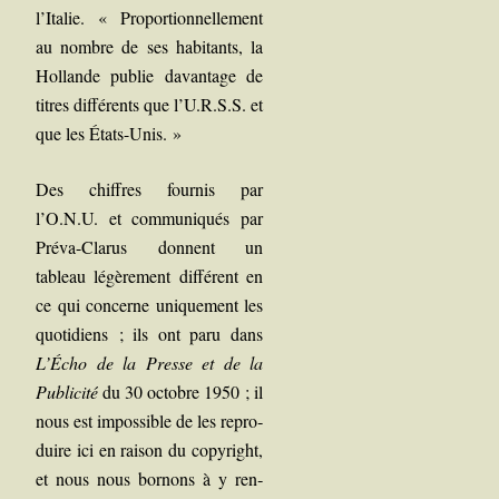
l’Italie. « Pro­por­tion­nel­le­ment
au nombre de ses habi­tants, la
Hol­lande publie davan­tage de
titres dif­fé­rents que l’U.R.S.S. et
que les États-Unis. »
Des chiffres four­nis par
l’O.N.U. et com­mu­ni­qués par
Pré­va-Cla­rus donnent un
tableau légè­re­ment dif­fé­rent en
ce qui concerne uni­que­ment les
quo­ti­diens ; ils ont paru dans
L’Écho de la Presse et de la
Publi­ci­té
du 30 octobre 1950 ; il
nous est impos­sible de les repro­
duire ici en rai­son du copy­right,
et nous nous bor­nons à y ren­