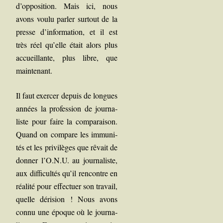
d’opposition. Mais ici, nous
avons vou­lu par­ler sur­tout de la
presse d’information, et il est
très réel qu’elle était alors plus
accueillante, plus libre, que
maintenant.
Il faut exer­cer depuis de longues
années la pro­fes­sion de jour­na­
liste pour faire la com­pa­rai­son.
Quand on com­pare les immu­ni­
tés et les pri­vi­lèges que rêvait de
don­ner l’O.N.U. au jour­na­liste,
aux dif­fi­cul­tés qu’il ren­contre en
réa­li­té pour effec­tuer son tra­vail,
quelle déri­sion !
Nous avons
connu une époque où le jour­na­