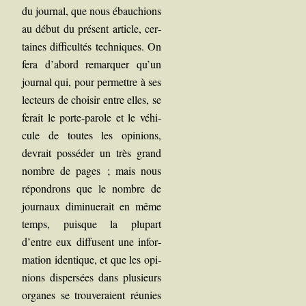
du jour­nal, que nous ébau­chions
au début du pré­sent article, cer­
taines dif­fi­cul­tés tech­niques. On
fera d’abord remar­quer qu’un
jour­nal qui, pour per­mettre à ses
lec­teurs de choi­sir entre elles, se
ferait le porte-parole et le véhi­
cule de toutes les opi­nions,
devrait pos­sé­der un très grand
nombre de pages ; mais nous
répon­drons que le nombre de
jour­naux dimi­nue­rait en même
temps, puisque la plu­part
d’entre eux dif­fusent une infor­
ma­tion iden­tique, et que les opi­
nions dis­per­sées dans plu­sieurs
organes se trou­ve­raient réunies