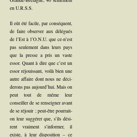
en U.R.S.S.
Il eût été facile, par consé­quent,
de faire obser­ver aux délé­gués
de l’Est à l’O.N.U. que ce‑n’est
pas seule­ment dans leurs pays
que la presse a pris un vaste
essor. Quant à dire que c’est un
essor réjouis­sant, voi­là bien une
autre affaire dont nous ne déci­
de­rons pas aujourd’hui. Mais on
peut tout de même leur
conseiller de se ren­sei­gner avant
de se réjouir ; peut-être pour­rait-
on leur sug­gé­rer que, s’ils dési­
rent vrai­ment s’informer, il
existe, à leur dis­po­si­tion – ce