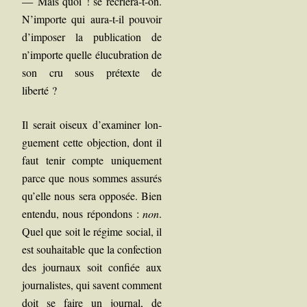
—
Mais quoi ! se récrie­ra-t-on.
N’importe qui aura-t-il pou­voir
d’imposer la publi­ca­tion de
n’importe quelle élu­cu­bra­tion de
son cru sous pré­texte de
liberté ?
Il serait oiseux d’examiner lon­
gue­ment cette objec­tion, dont il
faut tenir compte uni­que­ment
parce que nous sommes assu­rés
qu’elle nous sera oppo­sée. Bien
enten­du, nous répon­dons :
non
.
Quel que soit le régime social, il
est sou­hai­table que la confec­tion
des jour­naux soit confiée aux
jour­na­listes, qui savent com­ment
doit se faire un jour­nal, de