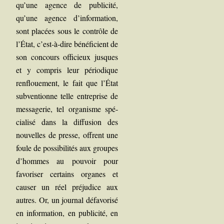
qu’une agence de publi­ci­té,
qu’une agence d’information,
sont pla­cées sous le contrôle de
l’État, c’est-à-dire béné­fi­cient de
son concours offi­cieux jusques
et y com­pris leur pério­dique
ren­floue­ment, le fait que l’État
sub­ven­tionne telle entre­prise de
mes­sa­ge­rie, tel orga­nisme spé­
cia­li­sé dans la dif­fu­sion des
nou­velles de presse, offrent une
foule de pos­si­bi­li­tés aux groupes
d’hommes au pou­voir pour
favo­ri­ser cer­tains organes et
cau­ser un réel pré­ju­dice aux
autres. Or, un jour­nal défa­vo­ri­sé
en infor­ma­tion, en publi­ci­té, en