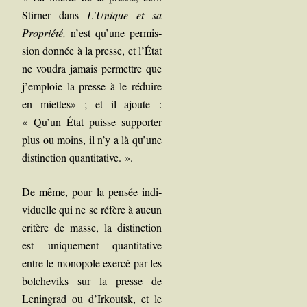
Stir­ner dans
L’Unique et sa
Pro­prié­té,
n’est qu’une per­mis­
sion don­née à la presse, et l’État
ne vou­dra jamais per­mettre que
j’emploie la presse à le réduire
en miettes» ; et il ajoute :
« Qu’un État puisse sup­por­ter
plus ou moins, il n’y a là qu’une
dis­tinc­tion quantitative. ».
De même, pour la pen­sée indi­
vi­duelle qui ne se réfère à aucun
cri­tère de masse, la dis­tinc­tion
est uni­que­ment quan­ti­ta­tive
entre le mono­pole exer­cé par les
bol­che­viks sur la presse de
Lenin­grad ou d’Irkoutsk, et le