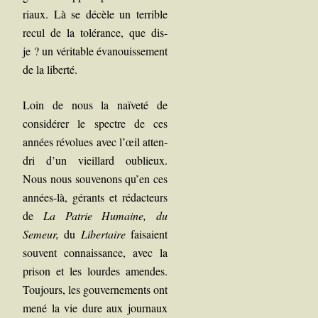
riaux. Là se décèle un ter­rible
recul de la tolé­rance, que dis-
je ? un véri­table éva­nouis­se­ment
de la liberté.
Loin de nous la naï­ve­té de
consi­dé­rer le spectre de ces
années révo­lues avec l’œil atten­
dri d’un vieillard oublieux.
Nous nous sou­ve­nons qu’en ces
années-là, gérants et rédac­teurs
de
La Patrie Humaine, du
Semeur,
du
Liber­taire
fai­saient
sou­vent connais­sance, avec la
pri­son et les lourdes amendes.
Tou­jours, les gou­ver­ne­ments ont
mené la vie dure aux jour­naux