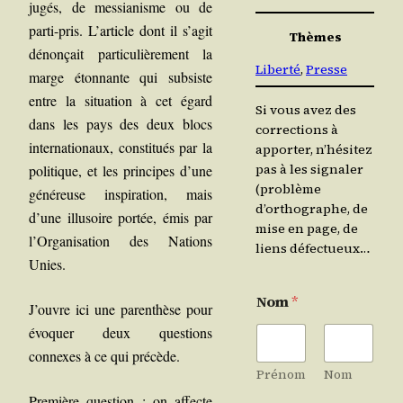
ju­gés, de mes­sia­nisme ou de
par­ti-pris. L’article dont il s’agit
Thèmes
dénon­çait par­ti­cu­liè­re­ment la
Liberté
, 
Presse
marge éton­nante qui sub­siste
entre la situa­tion à cet égard
Si vous avez des
dans les pays des deux blocs
corrections à
inter­na­tio­naux, consti­tués par la
apporter, n’hésitez
pas à les signaler
poli­tique, et les prin­cipes d’une
(problème
géné­reuse ins­pi­ra­tion, mais
d’orthographe, de
d’une illu­soire por­tée, émis par
mise en page, de
l’Organisation des Nations
liens défectueux…
Unies.
Nom
*
J’ouvre ici une paren­thèse pour
évo­quer deux ques­tions
connexes à ce qui précède.
Prénom
Nom
Pre­mière ques­tion : on affecte