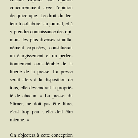
concur­rem­ment avec l’opinion
de qui­conque. Le droit du lec­
teur à col­la­bo­rer au jour­nal, et à
y prendre connais­sance des opi­
nions les plus diverses simul­ta­
né­ment expo­sées, consti­tue­rait
un élar­gis­se­ment et un per­fec­
tion­ne­ment consi­dé­rable de la
liber­té de la presse. La presse
serait alors à la dis­po­si­tion de
tous, elle devien­drait la pro­prié­
té de cha­cun. « La presse, dit
Stir­ner, ne doit pas être libre,
c’est trop peu ; elle doit être
mienne. »
On objec­te­ra à cette concep­tion