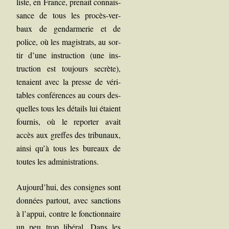
liste, en France, pre­nait connais­
sance de tous les pro­cès-ver­
baux de gen­darme
rie et de
police, où les magis­trats, au sor­
tir d’une ins­truc­tion (une ins­
truc­tion est tou­jours secrète),
tenaient avec la presse de véri­
tables confé­rences au cours des­
quelles tous les détails lui étaient
four­nis, où le repor­ter avait
accès aux greffes des tri­bu­naux,
ain­si qu’à tous les bureaux de
toutes les administrations.
Aujourd’hui, des consignes sont
don­nées par­tout, avec sanc­tions
à l’appui, contre le fonc­tion­naire
un peu trop libé­ral. Dans les