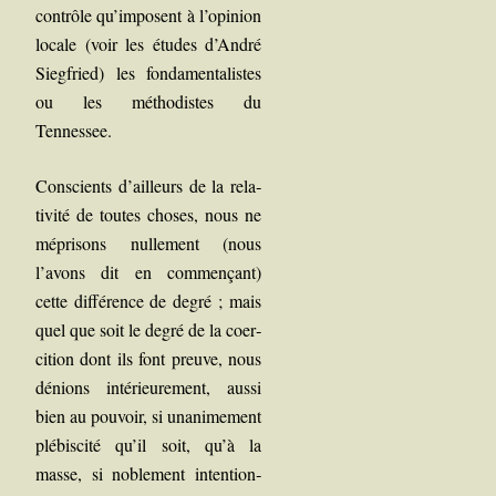
contrôle qu’imposent à l’opinion
locale (voir les études d’André
Sieg­fried) les fon­da­men­ta­listes
ou les métho­distes du
Tennessee.
Conscients d’ailleurs de la rela­
ti­vi­té de toutes choses, nous ne
mépri­sons nul­le­ment (nous
l’avons dit en com­men­çant)
cette dif­fé­rence de degré ; mais
quel que soit le degré de la coer­
ci­tion dont ils font preuve, nous
dénions inté­rieu­re­ment, aus­si
bien au pou­voir, si una­ni­me­ment
plé­bis­ci­té qu’il soit, qu’à la
masse, si noble­ment inten­tion­