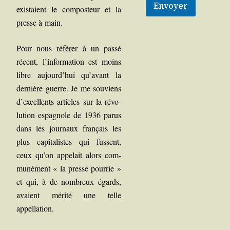
Envoyer
exis­taient le com­pos­teur et la
presse à main.
Pour nous réfé­rer à un pas­sé
récent, l’information est moins
libre aujourd’hui qu’avant la
der­nière guerre. Je me sou­viens
d’excellents articles sur la révo­
lu­tion espa­gnole de 1936 parus
dans les jour­naux fran­çais les
plus capi­ta­listes qui fussent,
ceux qu’on appe­lait alors com­
mu­né­ment « la presse pour­rie »
et qui, à de nom­breux égards,
avaient méri­té une telle
appellation.