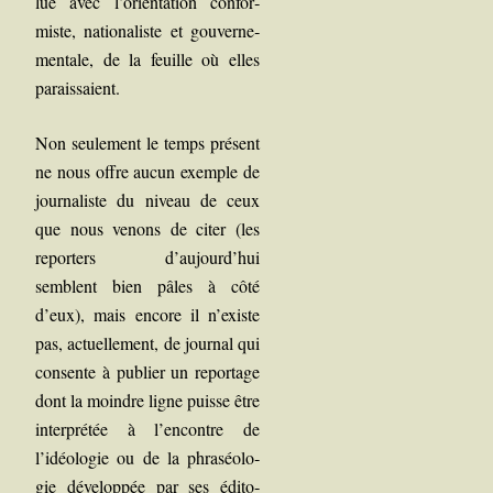
lue avec l’orientation confor­
miste, natio­na­liste et gou­ver­ne­
men­tale, de la feuille où elles
paraissaient.
Non seule­ment le temps pré­sent
ne nous offre aucun exemple de
jour­na­liste du niveau de ceux
que nous venons de citer (les
repor­ters d’aujourd’hui
semblent bien pâles à côté
d’eux), mais encore il n’existe
pas, actuel­le­ment, de jour­nal qui
consente à publier un repor­tage
dont la moindre ligne puisse être
inter­pré­tée à l’encontre de
l’idéologie ou de la phra­séo­lo­
gie déve­lop­pée par ses édi­to­