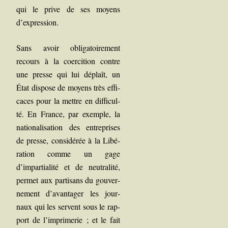
qui le prive de ses moyens
d’expression.
Sans avoir obli­ga­toi­re­ment
recours à la coer­ci­tion contre
une presse qui lui déplaît, un
État dis­pose de moyens très effi­
caces pour la mettre en dif­fi­cul­
té. En France, par exemple, la
natio­na­li­sa­tion des entre­prises
de presse, consi­dé­rée à la Libé­
ra­tion comme un gage
d’impartialité et de neu­tra­li­té,
per­met aux par­ti­sans du gou­ver­
ne­ment d’avantager les jour­
naux qui les servent sous le rap­
port de l’imprimerie ; et le fait