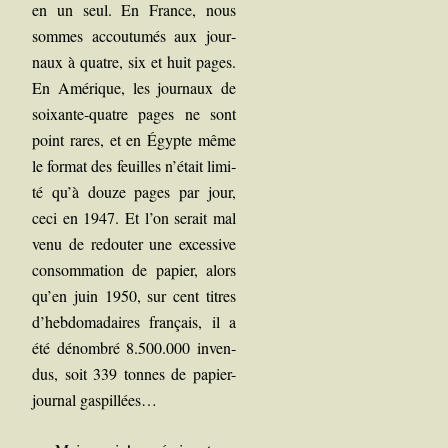
en un seul. En France, nous
sommes accou­tu­més aux jour­
naux à quatre, six et huit pages.
En Amé­rique, les jour­naux de
soixante-quatre pages ne sont
point rares, et en Égypte même
le for­mat des feuilles n’était limi­
té qu’à douze pages par jour,
ceci en 1947. Et l’on serait mal
venu de redou­ter une exces­sive
consom­ma­tion de papier, alors
qu’en juin 1950, sur cent titres
d’hebdomadaires fran­çais, il a
été dénom­bré 8.500.000 inven­
dus, soit 339 tonnes de papier-
jour­nal gaspillées…