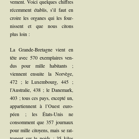
ve­ment. Voi­ci quelques chiffres
récem­ment éta­blis, s’il faut en
croire les organes qui les four­
nissent et que nous citons
plus loin :
La Grande-Bre­tagne vient en
tête avec 570 exem­plaires ven­
dus pour mille habi­tants ;
viennent ensuite la Nor­vège,
472 ; le Luxem­bourg, 445 ;
l’Australie, 438 ; le Dane­mark,
403 ; tous ces pays, excep­té un,
appar­tiennent à l’Ouest euro­
péen ; les États-Unis ne
consomment que 357 jour­naux
pour mille citoyens, mais se rat­
trapent sur le poids : 35 kilos