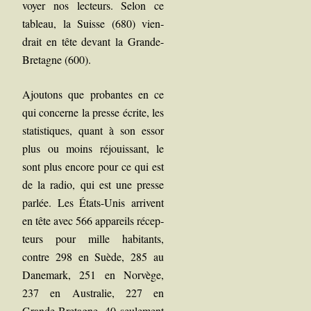
voyer nos lec­teurs. Selon ce
tableau, la Suisse (680) vien­
drait en tête devant la Grande-
Bre­tagne (600).
Ajou­tons que pro­bantes en ce
qui concerne la presse écrite, les
sta­tis­tiques, quant
à son essor
plus ou moins réjouis­sant, le
sont plus encore pour ce qui est
de la radio, qui est une presse
par­lée. Les États-Unis arrivent
en tête avec 566 appa­reils récep­
teurs pour mille habi­tants,
contre 298 en Suède, 285 au
Dane­mark, 251 en Nor­vège,
237 en Aus­tra­lie, 227 en
Grande-Bre­tagne, 40 seule­ment