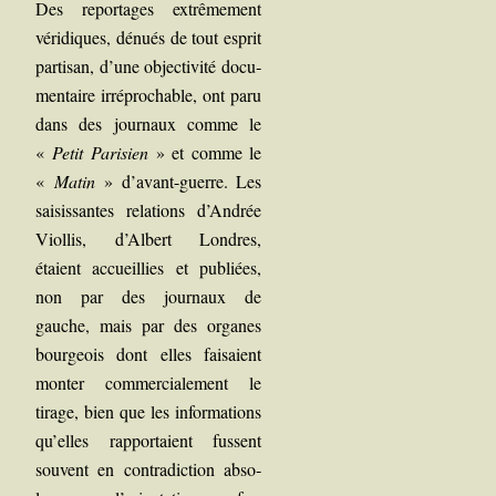
Des repor­tages extrê­me­ment
véri­diques, dénués de tout esprit
par­ti­san, d’une objec­ti­vi­té docu­
men­taire irré­pro­chable, ont paru
dans des jour­naux comme le
«
Petit Pari­sien
» et comme le
«
Matin
» d’avant-guerre. Les
sai­sis­santes rela­tions d’Andrée
Viol­lis, d’Albert Londres,
étaient accueillies et publiées,
non par des jour­naux de
gauche, mais par des organes
bour­geois dont elles fai­saient
mon­ter com­mer­cia­le­ment le
tirage, bien que les infor­ma­tions
qu’elles rap­por­taient fussent
sou­vent en contra­dic­tion abso­