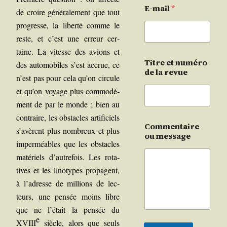
E-mail
*
de croire géné­ra­le­ment que tout
pro­gresse, la liber­té comme le
reste, et c’est une erreur cer­
taine. La vitesse des avions et
Titre et numéro
des auto­mo­biles s’est accrue, ce
de la revue
n’est pas pour cela qu’on cir­cule
et qu’on voyage plus com­mo­dé­
ment de par le monde ; bien au
contraire, les obs­tacles arti­fi­ciels
Commentaire
s’avèrent plus nom­breux et plus
ou message
imper­méables que les obs­tacles
maté­riels d’autrefois. Les rota­
tives et les lino­types pro­pagent,
à l’adresse de mil­lions de lec­
teurs, une pen­sée moins libre
que ne l’était la pen­sée du
e
XVIII
siècle, alors que seuls