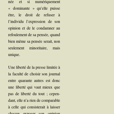
née et si numé­ri­que­ment
« domi­nante » qu’elle puisse
être, le droit de refu­ser à
l’individu l’expression de son
opi­nion et de le condam­ner au
refou­le­ment de sa pen­sée, quand
bien
même sa pen­sée serait, non
seule­ment mino­ri­taire, mais
unique.
Une liber­té de la presse limi­tée à
la facul­té de choi­sir son jour­nal
entre qua­rante autres est donc
une liber­té qui vaut mieux que
pas de liber­té du tout ; cepen­
dant, elle n’a rien de com­pa­rable
à celle qui consis­te­rait à lais­ser
cha­cun expo­ser son opi­nion