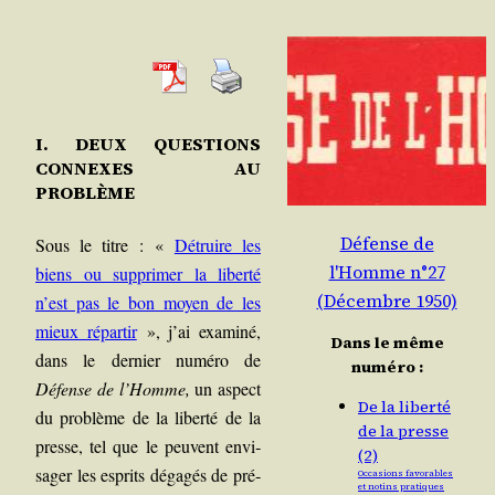
I. DEUX QUESTIONS
CONNEXES AU
PROBLÈME
Défense de
Sous le titre : «
Détruire les
l'Homme n°27
biens ou sup­pri­mer la liber­té
(Décembre 1950)
n’est pas le bon moyen de les
mieux répar­tir
», j’ai exa­mi­né,
Dans le même
dans le der­nier numé­ro de
numéro :
Défense de l’Homme,
un aspect
De la liberté
du pro­blème de la liber­té de la
de la presse
presse, tel que le peuvent envi­
(2)
sa­ger les esprits déga­gés de pré­
Occasions favorables
et notins pratiques