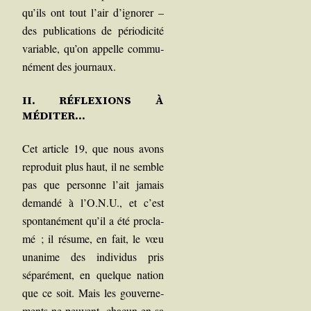
qu’ils ont tout l’air d’ignorer –
des publi­ca­tions de pério­di­ci­té
variable, qu’on appelle com­mu­
né­ment des journaux.
II. RÉFLEXIONS À
MÉDITER…
Cet article 19, que nous avons
repro­duit plus haut, il ne semble
pas que per­sonne l’ait jamais
deman­dé à l’O.N.U., et c’est
spon­ta­né­ment qu’il a été pro­cla­
mé ; il résume, en fait, le vœu
una­nime des indi­vi­dus pris
sépa­ré­ment, en quelque nation
que ce soit. Mais les gou­ver­ne­
ments ne peuvent, cha­cun en sa