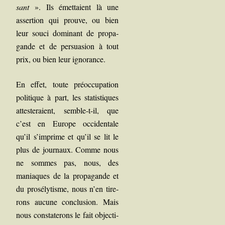
sant
». Ils émet­taient là une
asser­tion qui prouve, ou bien
leur sou­ci domi­nant de pro­pa­
gande et de per­sua­sion à tout
prix, ou bien leur ignorance.
En effet, toute pré­oc­cu­pa­tion
poli­tique à part, les sta­tis­tiques
attes­te­raient, semble-t-il, que
c’est en Europe occi­den­tale
qu’il s’imprime et qu’il se lit le
plus de jour­naux. Comme nous
ne sommes pas, nous, des
maniaques de la pro­pa­gande et
du pro­sé­ly­tisme, nous n’en tire­
rons aucune conclu­sion. Mais
nous consta­te­rons le fait objec­ti­