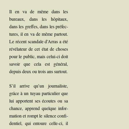
Il en va de même dans les
bureaux, dans les hôpi­taux,
dans les greffes, dans les pré­fec­
tures, il en va de même par­tout.
Le récent scan­dale d’Arras a été
révé­la­teur de cet état de choses
pour le public, mais celui-ci doit
savoir que cela est géné­ral,
depuis deux ou trois ans surtout.
S’il arrive qu’un jour­na­liste,
grâce à un tuyau par­ti­cu­lier que
lui apportent ses écoutes ou sa
chance, apprend quelque
infor­
ma­tion et rompt le silence confi­
den­tiel, qui entoure celle-ci, il