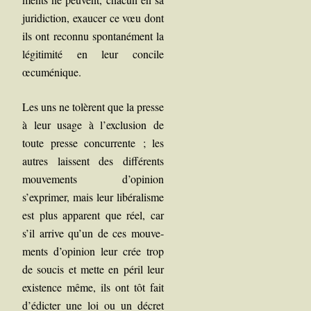
juri­dic­tion, exau­cer ce vœu dont
ils ont recon­nu spon­ta­né­ment la
légi­ti­mi­té en leur concile
œcuménique.
Les uns ne tolèrent que la presse
à leur usage à l’exclusion de
toute presse concur­rente ; les
autres laissent des dif­fé­rents
mou­ve­ments d’opinion
s’exprimer, mais leur libé­ra­lisme
est plus appa­rent que réel, car
s’il arrive qu’un de ces mou­ve­
ments d’opinion leur crée trop
de sou­cis et mette en péril leur
exis­tence même, ils ont tôt fait
d’édicter une loi ou un décret