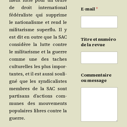
ment lutte pour un ordre
de droit inter­na­tio­nal
E-mail
*
fédé­ra­liste qui sup­prime
le natio­na­lisme et rend le
mili­ta­risme super­flu. Il y
est dit en outre que la SAC
Titre et numéro
consi­dère la lutte contre
de la revue
le mili­ta­risme et la guerre
comme une des taches
cultu­relles les plus impor­
tantes, et il est aus­si sou­li­
Commentaire
ou message
gné que les syn­di­ca­listes
membres de la SAC sont
par­ti­sans d’ac­tions com­
munes des mou­ve­ments
popu­laires libres contre la
guerre.