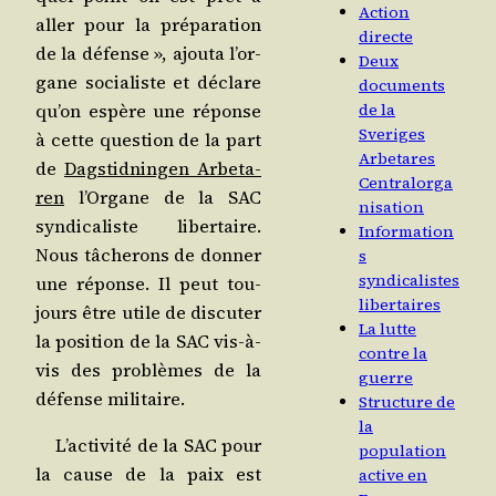
Action
aller pour la pré­pa­ra­tion
directe
de la défense », ajou­ta l’or­
Deux
gane socia­liste et déclare
documents
qu’on espère une réponse
de la
Sveriges
à cette ques­tion de la part
Arbetares
de
Dag­stid­nin­gen Arbe­ta­
Centralorga
ren
l’Or­gane de la SAC
nisation
syn­di­ca­liste liber­taire.
Information
Nous tâche­rons de don­ner
s
syndicalistes
une réponse. Il peut tou­
libertaires
jours être utile de dis­cu­ter
La lutte
la posi­tion de la SAC vis-à-
contre la
vis des pro­blèmes de la
guerre
défense militaire.
Structure de
la
L’ac­ti­vi­té de la SAC pour
population
la cause de la paix est
active en