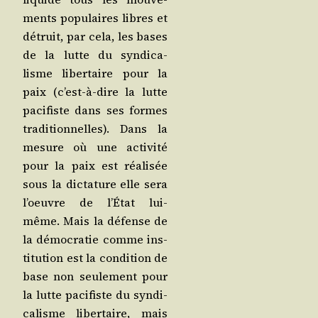
ments popu­laires libres et
détruit, par cela, les bases
de la lutte du syn­di­ca­
lisme liber­taire pour la
paix (c’est-à-dire la lutte
paci­fiste dans ses formes
tra­di­tion­nelles). Dans la
mesure où une acti­vi­té
pour la paix est réa­li­sée
sous la dic­ta­ture elle sera
l’oeuvre de l’É­tat lui-
même. Mais la défense de
la démo­cra­tie comme ins­
ti­tu­tion est la condi­tion de
base non seule­ment pour
la lutte paci­fiste du syn­di­
ca­lisme liber­taire, mais