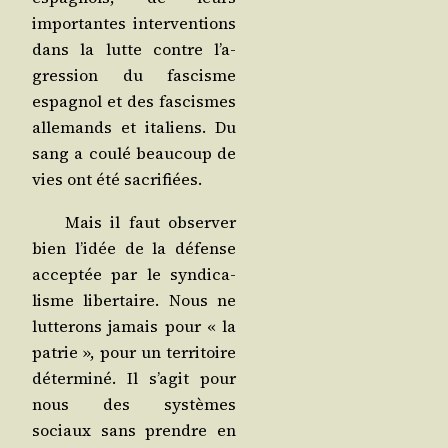
impor­tantes inter­ven­tions
dans la lutte contre l’a­
gres­sion du fas­cisme
espa­gnol et des fas­cismes
alle­mands et ita­liens. Du
sang a cou­lé beau­coup de
vies ont été sacrifiées.
Mais il faut obser­ver
bien l’i­dée de la défense
accep­tée par le syn­di­ca­
lisme liber­taire. Nous ne
lut­te­rons jamais pour « la
patrie », pour un ter­ri­toire
déter­mi­né. Il s’a­git pour
nous des sys­tèmes
sociaux sans prendre en