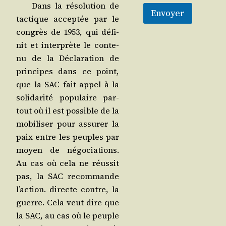
Dans la réso­lu­tion de
Envoyer
tac­tique accep­tée par le
congrès de 1953, qui défi­
nit et inter­prète le conte­
nu de la Décla­ra­tion de
prin­cipes dans ce point,
que la SAC fait appel à la
soli­da­ri­té popu­laire par­
tout où il est pos­sible de la
mobi­li­ser pour assu­rer la
paix entre les peuples par
moyen de négo­cia­tions.
Au cas où cela ne réus­sit
pas, la SAC recom­mande
l’ac­tion. directe contre, la
guerre. Cela veut dire que
la SAC, au cas où le peuple