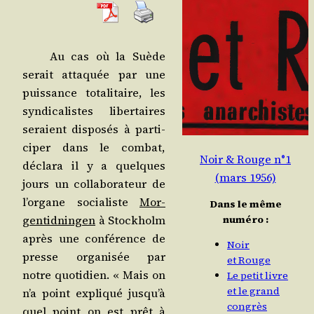
Au cas où la Suède
serait atta­quée par une
puis­sance tota­li­taire, les
syn­di­ca­listes liber­taires
seraient dis­po­sés à par­ti­
ci­per dans le com­bat,
Noir & Rouge n°1
décla­ra il y a quelques
(mars 1956)
jours un col­la­bo­ra­teur de
l’or­gane socia­liste
Mor­
Dans le même
numéro :
gen­tid­nin­gen
à Stock­holm
après une confé­rence de
Noir
presse orga­ni­sée par
et Rouge
notre quo­ti­dien. « Mais on
Le petit livre
et le grand
n’a point expli­qué jus­qu’à
congrès
quel point on est prêt à