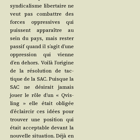
syn­di­ca­lisme liber­taire ne
veut pas com­battre des
forces oppres­sives qui
puissent appa­raître au
sein du pays, mais res­ter
pas­sif quand il s’a­git d’une
oppres­sion qui vienne
d’en dehors. Voi­là l’o­ri­gine
de la réso­lu­tion de tac­
tique de la SAC. Puisque la
SAC ne dési­rait jamais
jouer le rôle d’un « Qvis­
ling » elle était obli­gée
d’é­clair­cir ces idées pour
trou­ver une posi­tion qui
était accep­table devant la
nou­velle situa­tion. Déjà en