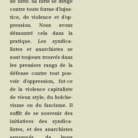
de lutte. Sa lutte se dirige
contre toute forme d’in­jus­
tice, de vio­lence et d’op­
pres­sion. Nous avons
démon­tré cela dans la
pra­tique. Les syn­di­ca­
listes et anar­chistes se
sont tou­jours trou­vés dans
les pre­miers rangs de la
défense contre tout pou­
voir d’op­pres­sion, fut-ce
de la vio­lence capi­ta­liste
de vieux style, du bol­che­
visme ou du fas­cisme. Il
suf­fit de se sou­ve­nir des
ini­tia­tives des syn­di­ca­
listes, et des anar­chistes
espa­gnols, de leurs