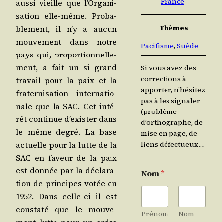
France
aus­si vieille que l’Or­ga­ni­
sa­tion elle-même. Pro­ba­
Thèmes
ble­ment, il n’y a aucun
mou­ve­ment dans notre
Pacifisme
, 
Suède
pays qui, pro­por­tion­nel­le­
ment, a fait un si grand
Si vous avez des
corrections à
tra­vail pour la paix et la
apporter, n’hésitez
fra­ter­ni­sa­tion inter­na­tio­
pas à les signaler
nale que la SAC. Cet inté­
(problème
rêt conti­nue d’exis­ter dans
d’orthographe, de
le même degré. La base
mise en page, de
actuelle pour la lutte de la
liens défectueux…
SAC en faveur de la paix
est don­née par la décla­ra­
Nom
*
tion de prin­cipes votée en
1952. Dans celle-ci il est
consta­té que le mou­ve­
Prénom
Nom