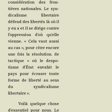
consi­dé­ra­tion des fron­
tières natio­nales. Le syn­
di­ca­lisme liber­taire
défend des liber­tés là où il
y en a et il se dirige contre
l’op­pres­sion d’où qu’elle
vienne. « Cela vaut aus­si
au cas », pour citer encore
une fois la réso­lu­tion. de
tac­tique « où le des­po­
tisme d’É­tat enva­hit le
pays pour écra­ser toute
forme de liber­té au sens
du syn­di­ca­lisme
libertaire ».
Voi­là quelque chose
d’es­sen­tiel pour nous. Le