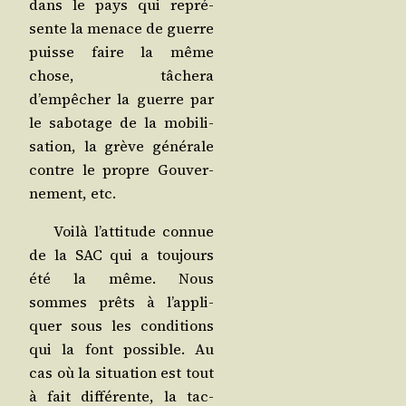
dans le pays qui repré­
sente la menace de guerre
puisse faire la même
chose, tâche­ra
d’empêcher la guerre par
le sabo­tage de la mobi­li­
sa­tion, la grève géné­rale
contre le propre Gou­ver­
ne­ment, etc.
Voi­là l’at­ti­tude connue
de la SAC qui a tou­jours
été la même. Nous
sommes prêts à l’ap­pli­
quer sous les condi­tions
qui la font pos­sible. Au
cas où la situa­tion est tout
à fait dif­fé­rente, la tac­