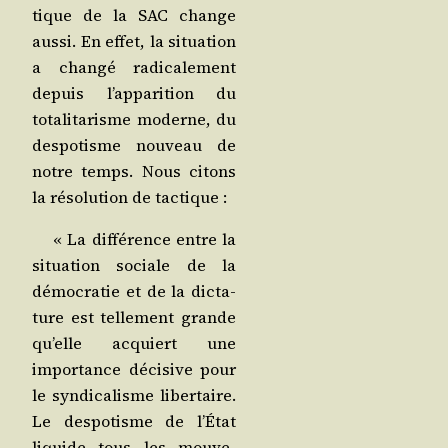
tique de la SAC change
aus­si. En effet, la situa­tion
a chan­gé radi­ca­le­ment
depuis l’ap­pa­ri­tion du
tota­li­ta­risme moderne, du
des­po­tisme nou­veau de
notre temps. Nous citons
la réso­lu­tion de tactique :
« La dif­fé­rence entre la
situa­tion sociale de la
démo­cra­tie et de la dic­ta­
ture est tel­le­ment grande
qu’elle acquiert une
impor­tance déci­sive pour
le syn­di­ca­lisme liber­taire.
Le des­po­tisme de l’É­tat
liquide tous les mou­ve­