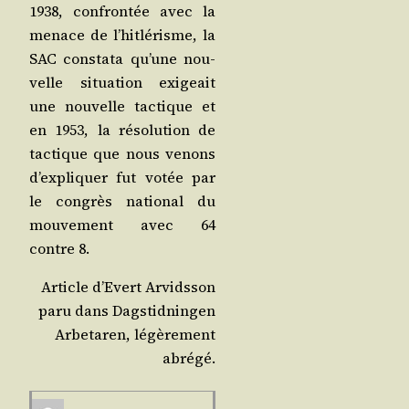
1938, confron­tée avec la
menace de l’hit­lé­risme, la
SAC consta­ta qu’une nou­
velle situa­tion exi­geait
une nou­velle tac­tique et
en 1953, la réso­lu­tion de
tac­tique que nous venons
d’ex­pli­quer fut votée par
le congrès natio­nal du
mou­ve­ment avec 64
contre 8.
Article d’E­vert Arvidsson
paru dans Dag­stid­nin­gen
Arbe­ta­ren, légè­re­ment
abrégé.