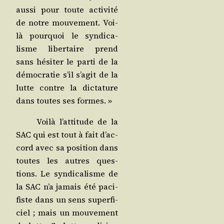
aus­si pour toute acti­vi­té
de notre mou­ve­ment. Voi­
là pour­quoi le syn­di­ca­
lisme liber­taire prend
sans hési­ter le par­ti de la
démo­cra­tie s’il s’a­git de la
lutte contre la dic­ta­ture
dans toutes ses formes. »
Voi­là l’at­ti­tude de la
SAC qui est tout à fait d’ac­
cord avec sa posi­tion dans
toutes les autres ques­
tions. Le syn­di­ca­lisme de
la SAC n’a jamais été paci­
fiste dans un sens super­fi­
ciel ; mais un mou­ve­ment