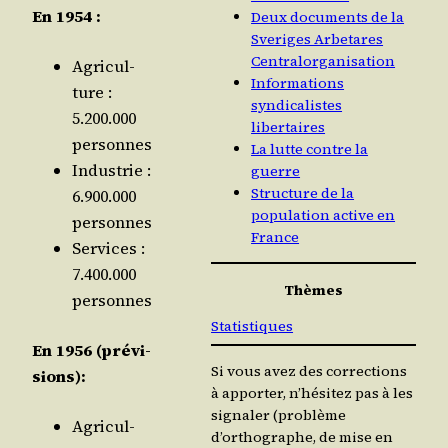
En 1954 :
Deux documents de la
Sveriges Arbetares
Centralorganisation
Agri­cul­
Informations
ture :
syndicalistes
5.200.000
libertaires
personnes
La lutte contre la
Indus­trie :
guerre
Structure de la
6.900.000
population active en
personnes
France
Ser­vices :
7.400.000
Thèmes
personnes
Statistiques
En 1956 (pré­vi­
Si vous avez des corrections
sions):
à apporter, n’hésitez pas à les
signaler (problème
Agri­cul­
d’orthographe, de mise en