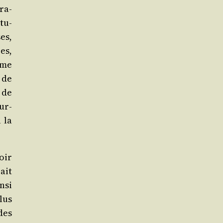
ra­
­tu­
es,
es,
sme
 de
 de
sur­
 la
oir
rait
­si
plus
des