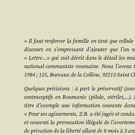
« Il faut ren­for­cer la famille en tant que cel­lu
dis­cours en s’empressant d’a­jou­ter que l’on
« Lettre…» qui suit décrit dans le détail les mul­t
natio­nal-com­mu­niste rou­maine. Nous l’a­vons 
1984 ; 125, Bureaux de la Col­line, 92213 Saint C
Quelques pré­ci­sions : à part le pré­ser­va­tif (s
contra­cep­tifs en Rou­ma­nie (pilule, sté­ri­let,…). 
titre d’exemple une infor­ma­tion cou­rante dan
« Pour ses agis­se­ments, Z.B. a été jugée et condam
et consen­ti la pro­vo­ca­tion illé­gale de l’a­vor­
de pri­va­tion de la liber­té allant de 8 mois à 3 an