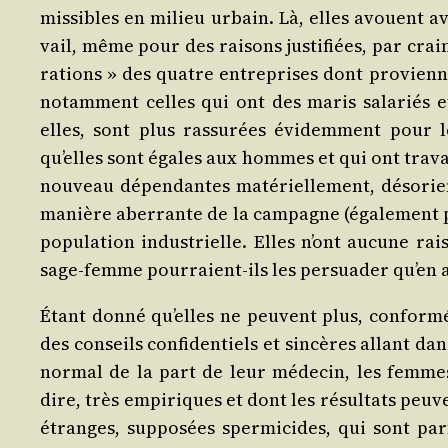
mis­sibles en milieu urbain. Là, elles avouent avo
vail, même pour des rai­sons jus­ti­fiées, par crain
ra­tions » des quatre entre­prises dont pro­vie
notam­ment celles qui ont des maris sala­riés et
elles, sont plus ras­su­rées évi­dem­ment pour
qu’elles sont égales aux hommes et qui ont tra­v
nou­veau dépen­dantes maté­riel­le­ment, déso­rie
manière aber­rante de la cam­pagne (éga­le­ment pa
po­pu­la­tion indus­trielle. Elles n’ont aucune r
sage-femme pour­raient-ils les per­sua­der qu’en 
Étant don­né qu’elles ne peuvent plus, confor­mé
des conseils confi­den­tiels et sin­cères allant d
nor­mal de la part de leur méde­cin, les femmes
dire, très empi­riques et dont les résul­tats peuv
étranges, sup­po­sées sper­mi­cides, qui sont par