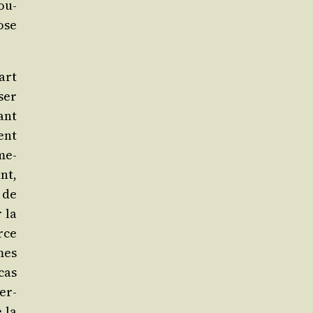
ou­
pose
art
ser
ant
ent
me­
ant,
 de
r la
rce
mes
cas
ter­
 la