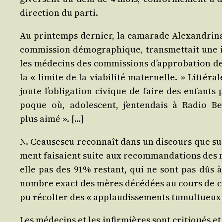
direc­tion du parti.
Au prin­temps der­nier, la cama­rade Alexan­dri­na
com­mis­sion démo­gra­phique, trans­met­tait une i
les méde­cins des com­mis­sions d’ap­pro­ba­tion d
la « limite de la via­bi­li­té mater­nelle. » Lit­té­
joute l’o­bli­ga­tion civique de faire des enfants
poque où, ado­les­cent, j’en­ten­dais à Radio B
plus aimé ». […]
N. Ceau­ses­cu recon­naît dans un dis­cours que su
ment fai­saient suite aux recom­man­da­tions des 
elle pas des 91% res­tant, qui ne sont pas dûs à
nombre exact des mères décé­dées au cours de cet
pu récol­ter des « applau­dis­se­ments tumul­tueu
Les méde­cins et les infir­mières sont cri­ti­qués 