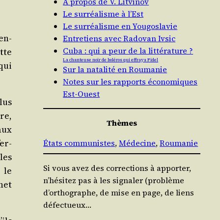
À propos de V. Litvinov
Le surréalisme à l’Est
Le surréalisme en Yougoslavie
en­
Entretiens avec Radovan Ivsic
Cuba : qui a peur de la littérature ?
tte
La chanteuse noir de boléros qui effraya Fidel
 qui
Sur la natalité en Roumanie
Notes sur les rapports économiques
Est-Ouest
lus
ire,
Thèmes
iaux
’er­
États communistes
, 
Médecine
, 
Roumanie
 les
Si vous avez des corrections à apporter,
 le
n’hésitez pas à les signaler (problème
net
d’orthographe, de mise en page, de liens
défectueux…