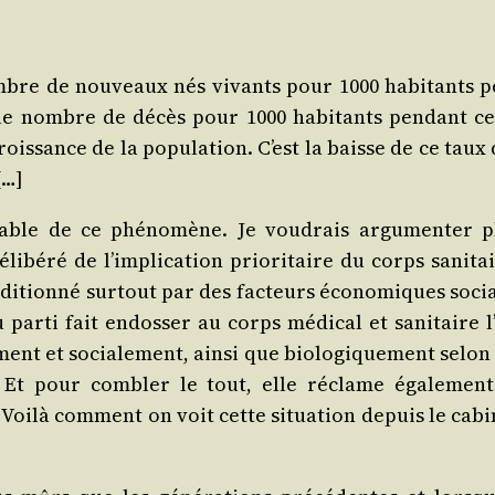
nombre de nou­veaux nés vivants pour 1000 habi­tants p
, le nombre de décès pour 1000 habi­tants pen­dant ce
ois­sance de la popu­la­tion. C’est la baisse de ce taux
[…]
able de ce phé­no­mène. Je vou­drais argu­men­ter p
­bé­ré de l’im­pli­ca­tion prio­ri­taire du corps sani­ta
ndi­tion­né sur­tout par des fac­teurs éco­no­miques soc
 par­ti fait endos­ser au corps médi­cal et sani­taire l
ent et socia­le­ment, ain­si que bio­lo­gi­que­ment selon
e. Et pour com­bler le tout, elle réclame éga­le­ment
Voi­là com­ment on voit cette situa­tion depuis le cabi­