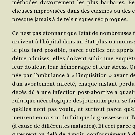
méthodes d’a­vor­te­ment les plus bar­bares. B
cheuses impro­vi­sées dans des cui­sines ou des cav
presque jamais à de tels risques réciproques.
Ce n’est pas éton­nant que l’é­tat de nom­breuses 
arrivent à l’hô­pi­tal dans un état plus ou moins 
le plus tard pos­sible, parce qu’elles ont appris 
d’être admises, elles doivent subir une enquête 
leur dou­leur, leur hémor­ra­gie et leur stress.
née par l’am­bu­lance à « l’in­qui­si­tion » avant
d’un avor­te­ment infec­té, chaque ins­tant per­d
décès dû à une infec­tion post-abor­tive a qua­si­m
rubrique nécro­lo­gique des jour­naux pour se 
qu’elles n’ont pas vou­lu, et sur­tout parce qu
meurent en rai­son du fait que la gros­sesse ou l’
(à cause de dif­fé­rentes mala­dies). Et ceci parce 
gi­versent au-delà de 4 mois, confor­mé­ment à d