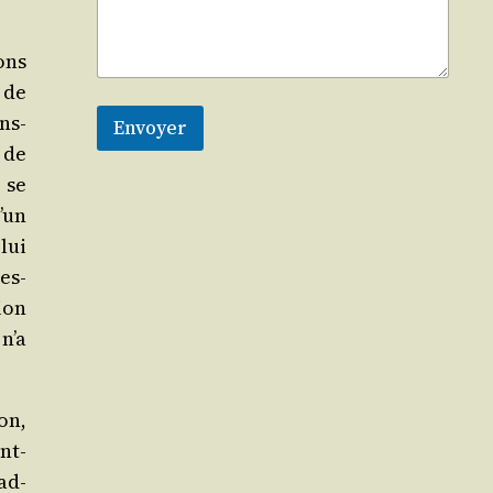
ons
 de
ns­
Envoyer
n de
 se
’un
lui
es­
ion
n’a
on,
nt-
ad­