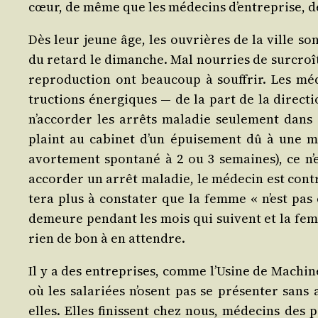
cœur, de même que les méde­cins d’en­tre­prise, de
Dès leur jeune âge, les ouvrières de la ville son
du retard le dimanche. Mal nour­ries de sur­croît
repro­duc­tion ont beau­coup à souf­frir. Les méde
truc­tions éner­giques ― de la part de la direc­ti
n’ac­cor­der les arrêts mala­die seule­ment dans
plaint au cabi­net d’un épui­se­ment dû à une méno
avor­te­ment spon­ta­né à 2 ou 3 semaines), ce n’e
accor­der un arrêt mala­die, le méde­cin est contr
te­ra plus à consta­ter que la femme « n’est pas e
demeure pen­dant les mois qui suivent et la femme
rien de bon à en attendre.
Il y a des entre­prises, comme l’U­sine de Machin
où les sala­riées n’osent pas se pré­sen­ter sans 
elles. Elles finissent chez nous, méde­cins des po