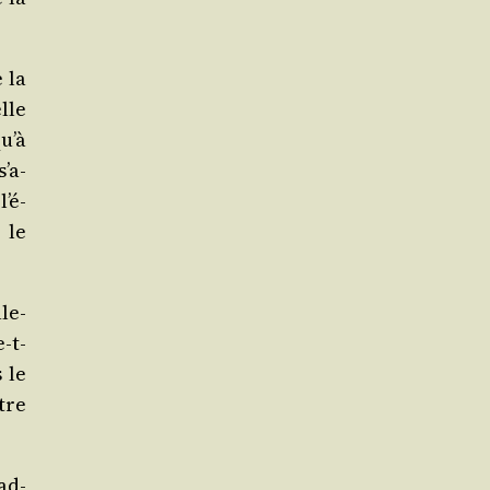
 la
lle
qu’à
s’a­
l’é­
 le
ule­
-t-
 le
tre
nad­