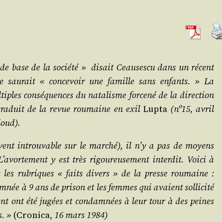
le de base de la socié­té » disait Ceau­ses­cu dans un récent
 ne sau­rait « conce­voir une famille sans enfants. » La
iples consé­quences du nata­lisme for­ce­né de la direc­tion
tra­duit de la revue rou­maine en exil
Lup­ta
(nº15, avril
loud).
ou­vent introu­vable sur le mar­ché), il n’y a pas de moyens
L’a­vor­te­ment y est très rigou­reu­se­ment inter­dit. Voi­ci à
s les rubriques « faits divers » de la presse rou­maine :
­née à 9 ans de pri­son et les femmes qui avaient sol­li­ci­té
te­ment ont été jugées et condam­nées à leur tour à des peines
s. »
(Cro­ni­ca,
16 mars 1984)