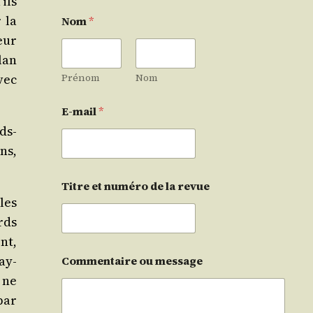
ils
 la
Nom
*
eur
lan
vec
Prénom
Nom
E-mail
*
ds-
ans,
Titre et numéro de la revue
les
rds
ent,
ay­
Commentaire ou message
 ne
par