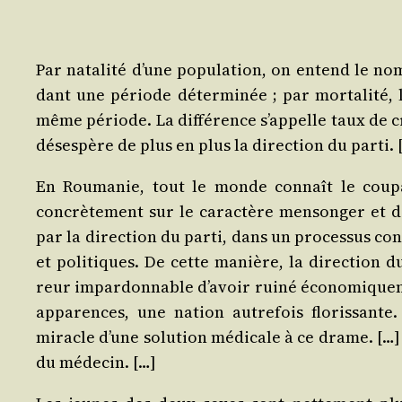
Par nata­li­té d’une popu­la­tion, on entend le 
dant une période déter­mi­née ; par mor­ta­li­té
même période. La dif­fé­rence s’ap­pelle taux de cr
déses­père de plus en plus la direc­tion du parti. 
En Rou­ma­nie, tout le monde connaît le cou­p
concrè­te­ment sur le carac­tère men­son­ger et déli
par la direc­tion du par­ti, dans un pro­ces­sus co
et poli­tiques. De cette manière, la direc­tion du
reur impar­don­nable d’a­voir rui­né éco­no­mi­que­m
appa­rences, une nation autre­fois flo­ris­sant
miracle d’une solu­tion médi­cale à ce drame. […] 
du médecin. […]