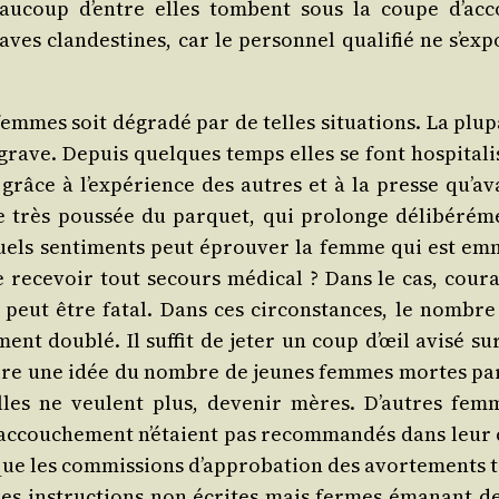
eau­coup d’entre elles tombent sous la coupe d’ac­c
es clan­des­tines, car le per­son­nel qua­li­fié ne s’ex­
femmes soit dégra­dé par de telles situa­tions. La plu­p
grave. Depuis quelques temps elles se font hos­pi­ta­li­
grâce à l’ex­pé­rience des autres et à la presse qu’a­v
très pous­sée du par­quet, qui pro­longe déli­bé­ré­m
 Quels sen­ti­ments peut éprou­ver la femme qui est em
 de rece­voir tout secours médi­cal ? Dans le cas, cou­r
u peut être fatal. Dans ces cir­cons­tances, le nombre
ent dou­blé. Il suf­fit de jeter un coup d’œil avi­sé su
faire une idée du nombre de jeunes femmes mortes pa
’elles ne veulent plus, deve­nir mères. D’autres fem
ac­cou­che­ment n’é­taient pas recom­man­dés dans leur 
que les com­mis­sions d’ap­pro­ba­tion des avor­te­ments 
es ins­truc­tions non écrites mais fermes éma­nant de