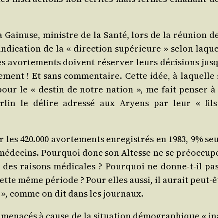
 Gai­nuse, ministre de la San­té, lors de la réunion de
ndi­ca­tion de la « direc­tion supé­rieure » selon laque
es avor­te­ments doivent réser­ver leurs déci­sions jus­
ra­le­ment ! Et sans com­men­taire. Cette idée, à laquelle 
 pour le « des­tin de notre nation », me fait pen­ser à 
er­lin le délire adres­sé aux Aryens par leur « fils
r les 420.000 avor­te­ments enre­gis­trés en 1983, 9% se
méde­cins. Pour­quoi donc son Altesse ne se pré­oc­cupe
 des rai­sons médi­cales ? Pour­quoi ne donne-t-il pas
te même période ? Pour elles aus­si, il aurait peut-ê
x », comme on dit dans les journaux.
et mena­cés à cause de la situa­tion démo­gra­phique « i