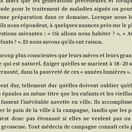
 mûrs que les géné­ra­tions pré­cé­dentes et lors­qu’
i­tude pour le trai­te­ment de mala­dies aiguës ou pour
aucune pré­pa­ra­tion dans ce domaine. Lorsque nous l
 ils nous répondent, à quelques nuances près sur le p
s­tions sui­vantes : « Où allons nous habi­ter ? », « A
fants ? ». Et nous savons qu’ils ont raison.
au­coup plus conscientes que leurs mères et leurs gran
qui est natu­rel. Exi­ger qu’elles se marient à 18 – 20 
ruau­té, dans la pau­vre­té de ces « années lumières ».
ent dur, tel­le­ment dur qu’elles doivent oublier qu’el
s épaules au même titre que les enfants et les vieilla
assent l’i­né­vi­table navette en ville. Ils accom­pliss
r le pain de la ville à la cam­pagne, tan­dis que les p
’est donc pas éton­nant si elles ne veulent pas ou
 gros­sesse. Tout méde­cin de cam­pagne connaît cela 