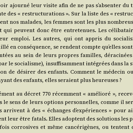
ir ajour­né leur visite afin de ne pas s’ab­sen­ter du t
te des « restruc­tu­ra­tions ». Sur la liste des « restruc
nnent nos malades, les femmes sont les plus nom­breus
 qui peuvent donc être entre­te­nues. Les céli­ba­tair
 leur emploi. Les autres, qui ont appris du socia­li
aillé en consé­quence, se rendent compte qu’elles sont
n­tées au sein de leurs propres familles, déra­ci­nées
r le socia­lisme), insuf­fi­sam­ment inté­grées dans la 
ai­son de dési­rer des enfants. Com­ment le méde­cin ou
ayant des enfants, elles seraient plus heureuses ?
­ment au décret 770 récem­ment « amé­lio­ré », rece­v
ans le sens de leurs options per­son­nelles, comme il se
 arrivent à des « échanges d’ex­pé­riences » pour ain
ent leur être fatals. Elles adoptent des solu­tions les 
­fois cor­ro­sives et même can­cé­ri­gènes, ou tentent 