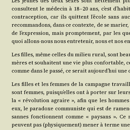
Les jeunes des deux sexes sont net­te­ment plus
consultent le méde­cin à 18 – 20 ans, c’est d’ha­b
contra­cep­tion, car ils quittent l’é­cole sans 
recom­man­dons, dans ce contexte, de se marier,
de l’ex­pres­sion, mais promp­te­ment, par les que
quoi allons-nous nous entre­te­nir, nous et nos en
Les filles, même celles du milieu rural, sont be
mères et sou­haitent une vie plus confor­table, ce 
comme dans le pas­sé, ce serait aujourd’­hui une c
Les filles et les femmes de la cam­pagne tra­vaill
sont femmes, puis­qu’elles ont à por­ter sur leur
la « révo­lu­tion agraire », afin que les hommes f
eux, le para­doxe com­mu­niste qui est de rame­ne
sannes fonc­tionnent comme « pay­sans ». Ce n
peuvent pas (phy­si­que­ment) mener à terme une