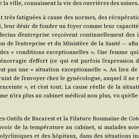
 la ville, connaissent la vie des ouvrières des usines.
t très fati­guées à cause des normes, des récu­pé­ra­ti
, leur désir de fon­der un foyer comme leur capa­ci­té
­cins d’en­tre­prise reçoivent conti­nuel­le­ment des i
on de l’en­tre­prise et du Minis­tère de la San­té ― afi
 des « condi­tions excep­tion­nelles ». Une femme qui
r­ra­gie d’ef­fort (ce qui est par­fois l’ex­pres­sion d
st pas une « situa­tion excep­tion­nelle ». Au lieu de 
aint de l’en­voyer chez le gyné­co­logue, auquel il ne r
nceinte », et c’est tout. La cause réelle de la situa­t
 n’i­ra plus au cabi­net médi­cal non plus, vu qu’elle 
es-Outils de Buca­rest et la Fila­ture Rou­maine de Cot
avoir de la tem­pé­ra­ture au cabi­net, si malades soie
ly­cli­niques et des hôpi­taux, dans des situa­tions in