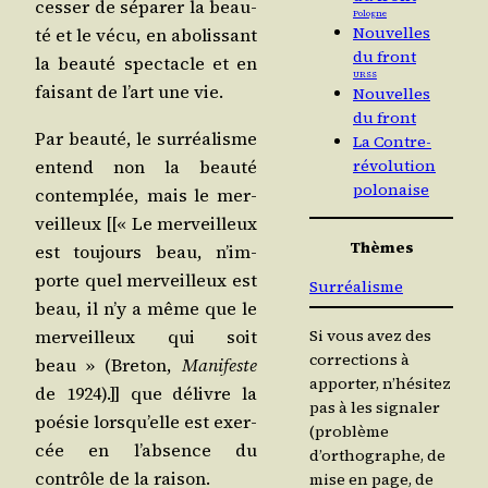
ces­ser de sépa­rer la beau­
Pologne
Nouvelles
té et le vécu, en abo­lis­sant
du front
la beau­té spec­tacle et en
URSS
fai­sant de l’art une vie.
Nouvelles
du front
Par beau­té, le sur­réa­lisme
La Contre-
entend non la beau­té
révolution
polonaise
contem­plée, mais le mer­
veilleux [[« Le mer­veilleux
Thèmes
est tou­jours beau, n’im­
porte quel mer­veilleux est
Surréalisme
beau, il n’y a même que le
mer­veilleux qui soit
Si vous avez des
corrections à
beau » (Bre­ton,
Mani­feste
apporter, n’hésitez
de 1924).]] que délivre la
pas à les signaler
poé­sie lors­qu’elle est exer­
(problème
cée en l’ab­sence du
d’orthographe, de
contrôle de la raison.
mise en page, de