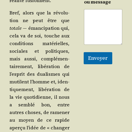
réa­li­té fusionnent.
ou message
Bref, alors que la révo­lu­
tion ne peut être que
totale
― éman­ci­pa­tion qui,
cela va de soi, touche aux
condi­tions maté­rielles,
sociales et poli­tiques,
Envoyer
mais aus­si, com­plé­men­
tai­re­ment, libé­ra­tion de
l’es­prit des dua­lismes qui
mutilent l’homme et, iden­
ti­que­ment, libé­ra­tion de
la vie quo­ti­dienne, il nous
a sem­blé bon, entre
autres choses, de rame­ner
au moyen de ce rapide
aper­çu l’i­dée de « chan­ger