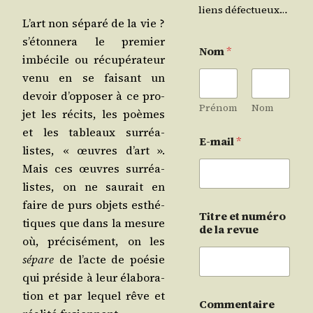
liens défectueux…
L’art non sépa­ré de la vie ?
s’é­ton­ne­ra le pre­mier
Nom
*
imbé­cile ou récu­pé­ra­teur
venu en se fai­sant un
devoir d’op­po­ser à ce pro­
Prénom
Nom
jet les récits, les poèmes
et les tableaux sur­réa­
E-mail
*
listes, « œuvres d’art ».
Mais ces œuvres sur­réa­
listes, on ne sau­rait en
faire de purs objets esthé­
Titre et numéro
tiques que dans la mesure
de la revue
où, pré­ci­sé­ment, on les
sépare
de l’acte de poé­sie
qui pré­side à leur éla­bo­ra­
tion et par lequel rêve et
Commentaire