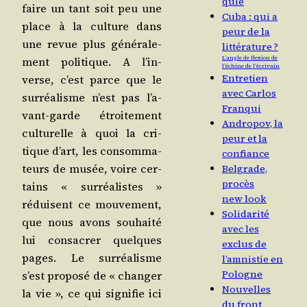
quie
faire un tant soit peu une
Cuba : qui a
place à la culture dans
peur de la
une revue plus géné­ra­le­
littérature ?
L’angle de flexion de
ment poli­tique. A l’in­
l’échine de l’écrivain
Entretien
verse, c’est parce que le
avec Carlos
sur­réa­lisme n’est pas l’a­
Franqui
vant-garde étroi­te­ment
Andropov, la
cultu­relle à quoi la cri­
peur et la
tique d’art, les consom­ma­
confiance
teurs de musée, voire cer­
Belgrade,
procès
tains « sur­réa­listes »
new look
réduisent ce mou­ve­ment,
Solidarité
que nous avons sou­hai­té
avec les
lui consa­crer quelques
exclus de
pages. Le sur­réa­lisme
l’amnistie en
Pologne
s’est pro­po­sé de « chan­ger
Nouvelles
la vie », ce qui signi­fie ici
du front