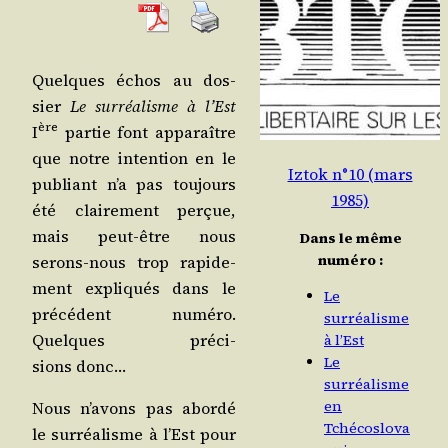
Quelques échos au dos­
sier
Le sur­réa­lisme à l’Est
ère
I
par­tie font appa­raître
que notre inten­tion en le
Iztok n°10 (mars
publiant n’a pas tou­jours
1985)
été clai­re­ment per­çue,
mais peut-être nous
Dans le même
numéro :
serons-nous trop rapi­de­
ment expli­qués dans le
Le
pré­cé­dent numé­ro.
surréalisme
Quelques pré­ci­
à l’Est
Le
sions donc…
surréalisme
en
Nous n’a­vons pas abor­dé
Tchécoslova
le sur­réa­lisme à l’Est pour