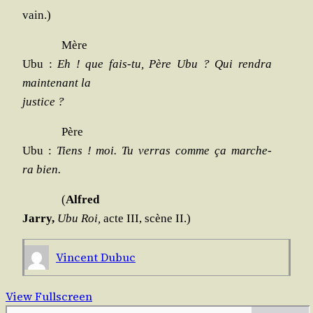
vain.)
Mère
Ubu :
Eh ! que fais-tu, Père Ubu ? Qui ren­dra
main­te­nant la
justice ?
Père
Ubu :
Tiens ! moi. Tu ver­ras comme ça mar­che­
ra bien.
(
Alfred
Jar­ry,
Ubu Roi,
acte III, scène II.)
Vincent Dubuc
View Fullscreen