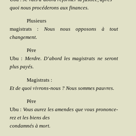
quoi nous pro­cé­de­rons aux finances.
Plu­sieurs
magis­trats :
Nous nous oppo­sons à tout
changement.
Père
Ubu :
Merdre. D’abord les magis­trats ne seront
plus payés.
Magis­trats :
Et de quoi vivrons-nous ? Nous sommes pauvres.
Père
Ubu :
Vous aurez les amendes que vous pro­non­ce­
rez et les biens des
condam­nés à mort.