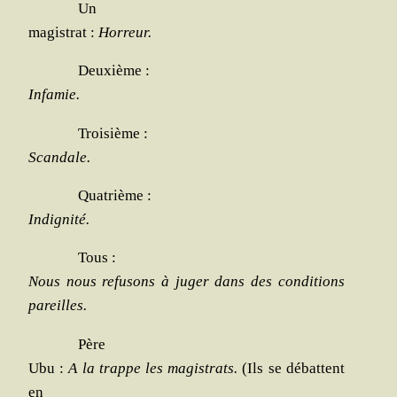
Un
magis­trat :
Hor­reur.
Deuxième :
Infa­mie.
Troi­sième :
Scan­dale.
Qua­trième :
Indi­gni­té.
Tous :
Nous nous refu­sons à juger dans des condi­tions
pareilles.
Père
Ubu :
A la trappe les magis­trats.
(Ils se débattent
en