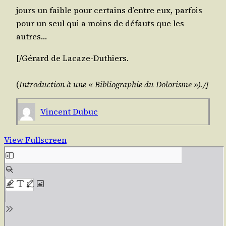
jours un faible pour cer­tains d’entre eux, par­fois
pour un seul qui a moins de défauts que les
autres…
[/​Gérard de
Lacaze-Duthiers
.
(
Intro­duc­tion à une « Biblio­gra­phie du Dolorisme »)./]
Vincent Dubuc
View Fullscreen