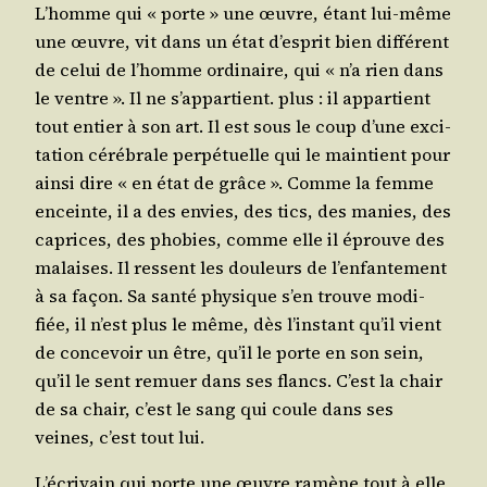
L’homme qui « porte » une œuvre, étant lui-même
une œuvre, vit dans un état d’es­prit bien dif­fé­rent
de celui de l’homme ordi­naire, qui « n’a rien dans
le ventre ». Il ne s’ap­par­tient. plus : il appar­tient
tout entier à son art. Il est sous le coup d’une exci­
ta­tion céré­brale per­pé­tuelle qui le main­tient pour
ain­si dire « en état de grâce ». Comme la femme
enceinte, il a des envies, des tics, des manies, des
caprices, des pho­bies, comme elle il éprouve des
malaises. Il res­sent les dou­leurs de l’en­fan­te­ment
à sa façon. Sa san­té phy­sique s’en trouve modi­
fiée, il n’est plus le même, dès l’ins­tant qu’il vient
de conce­voir un être, qu’il le porte en son sein,
qu’il le sent remuer dans ses flancs. C’est la chair
de sa chair, c’est le sang qui coule dans ses
veines, c’est tout lui.
L’é­cri­vain qui porte une œuvre ramène tout à elle,