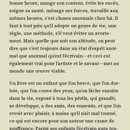
bonne heure, mange son content, évite les excès,
soigne sa san­té, ménage ses forces, tra­vaille aux
mêmes heures, c’est choses anor­male chez lui. Il
faut à tout prix qu’il adopte un genre de vie, une
règle, une méthode, s’il veut évi­ter un avor­te­
ment. Mais quelle que soit son alti­tude, on peut
dire que c’est tou­jours dans un état d’es­prit anor­
mal que anor­mal qu’est l’é­cri­vain — et ceci est
éga­le­ment vrai pour l’ar­tiste et le savant — met au
monde une œuvre viable.
Un livre est un enfant que l’on berce, que l’on dor­
lote, que l’on couve des yeux, qu’on lâche ensuite
dans la vie, expo­sé à tous les périls, qui gran­dit,
se déve­loppe, a des amis, des enne­mis, et que l’on
revoit avec plai­sir, à moins qu’il n’ait mal tour­né,
ce qui est encore pour son auteur une cause de
souf­france. Par­mi ses enfants l’é­cri­vain aura tou­