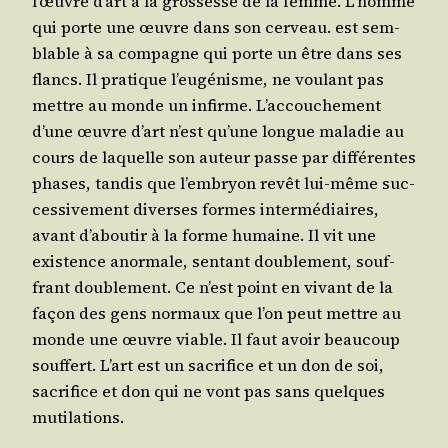
l’œuvre d’art à la gros­sesse de la femme. L’homme
qui porte une œuvre dans son cer­veau. est sem­
blable à sa com­pagne qui porte un être dans ses
flancs. Il pra­tique l’eu­gé­nisme, ne vou­lant pas
mettre au monde un infirme. L’ac­cou­che­ment
d’une œuvre d’art n’est qu’une longue mala­die au
cours de laquelle son auteur passe par dif­fé­rentes
phases, tan­dis que l’embryon revêt lui-même suc­
ces­si­ve­ment diverses formes inter­mé­diaires,
avant d’a­bou­tir à la forme humaine. Il vit une
exis­tence anor­male, sen­tant dou­ble­ment, souf­
frant dou­ble­ment. Ce n’est point en vivant de la
façon des gens nor­maux que l’on peut mettre au
monde une œuvre viable. Il faut avoir beau­coup
souf­fert. L’art est un sacri­fice et un don de soi,
sacri­fice et don qui ne vont pas sans quelques
mutilations.