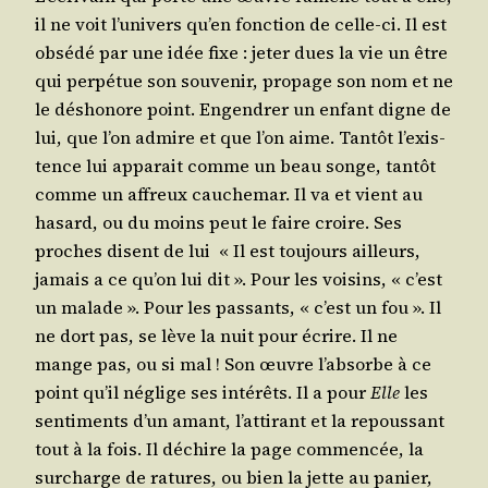
il ne voit l’u­ni­vers qu’en fonc­tion de celle-ci. Il est
obsé­dé par une idée fixe : jeter dues la vie un être
qui per­pé­tue son sou­ve­nir, pro­page son nom et ne
le désho­nore point. Engen­drer un enfant digne de
lui, que l’on admire et que l’on aime. Tan­tôt l’exis­
tence lui appa­rait comme un beau songe, tan­tôt
comme un affreux cau­che­mar. Il va et vient au
hasard, ou du moins peut le faire croire. Ses
proches disent de lui « Il est tou­jours ailleurs,
jamais a ce qu’on lui dit ». Pour les voi­sins, « c’est
un malade ». Pour les pas­sants, « c’est un fou ». Il
ne dort pas, se lève la nuit pour écrire. Il ne
mange pas, ou si mal ! Son œuvre l’ab­sorbe à ce
point qu’il néglige ses inté­rêts. Il a pour
Elle
les
sen­ti­ments d’un amant, l’at­ti­rant et la repous­sant
tout à la fois. Il déchire la page com­men­cée, la
sur­charge de ratures, ou bien la jette au panier,