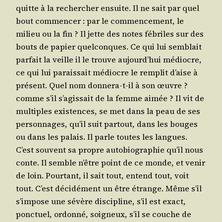
quitte à la recher­cher ensuite. Il ne sait par quel
bout com­men­cer : par le com­men­ce­ment, le
milieu ou la fin ? Il jette des notes fébriles sur des
bouts de papier quel­conques. Ce qui lui sem­blait
par­fait la veille il le trouve aujourd’­hui médiocre,
ce qui lui parais­sait médiocre le rem­plit d’aise à
pré­sent. Quel nom don­ne­ra-t-il à son œuvre ?
comme s’il s’a­gis­sait de la femme aimée ? Il vit de
mul­tiples exis­tences, se met dans la peau de ses
per­son­nages, qu’il suit par­tout, dans les bouges
ou dans les palais. Il parle toutes les langues.
C’est sou­vent sa propre auto­bio­gra­phie qu’il nous
conte. Il semble n’être point de ce monde, et venir
de loin. Pour­tant, il sait tout, entend tout, voit
tout. C’est déci­dé­ment un être étrange. Même s’il
s’im­pose une sévère dis­ci­pline, s’il est exact,
ponc­tuel, ordon­né, soi­gneux, s’il se couche de