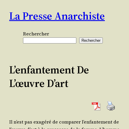
Aller
La Presse Anarchiste
au
contenu
Rechercher
Rechercher
L’enfantement De
L’œuvre D’art
Il n’est pas exa­gé­ré de com­pa­rer l’en­fan­te­ment de