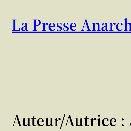
Aller
au
La Presse Anarch
contenu
Auteur/autrice :