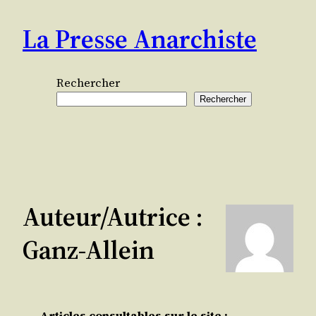
Aller
La Presse Anarchiste
au
contenu
Rechercher
Rechercher
Auteur/autrice :
Ganz-Allein
Articles consultables sur le site :