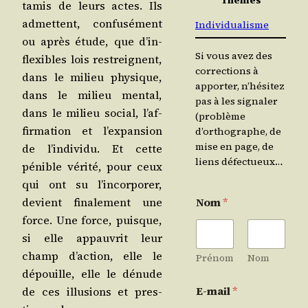
tamis de leurs actes. Ils
admettent, confu­sé­ment
Individualisme
ou après étude, que d’in­
Si vous avez des
flexibles lois restreignent,
corrections à
dans le milieu phy­sique,
apporter, n’hésitez
dans le milieu men­tal,
pas à les signaler
dans le milieu social, l’af­
(problème
fir­ma­tion et l’ex­pan­sion
d’orthographe, de
mise en page, de
de l’in­di­vi­du. Et cette
liens défectueux…
pénible véri­té, pour ceux
qui ont su l’in­cor­po­rer,
devient fina­le­ment une
Nom
*
force. Une force, puisque,
si elle appau­vrit leur
champ d’ac­tion, elle le
Prénom
Nom
dépouille, elle le dénude
E-mail
*
de ces illu­sions et pres­