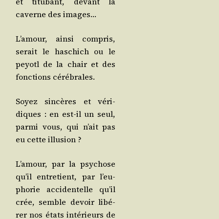
et titu­bant, devant la
caverne des images…
L’a­mour, ain­si com­pris,
serait le haschich ou le
peyotl de la chair et des
fonc­tions cérébrales.
Soyez sin­cères et véri­
diques : en est-il un seul,
par­mi vous, qui n’ait pas
eu cette illusion ?
L’a­mour, par la psy­chose
qu’il entre­tient, par l’eu­
pho­rie acci­den­telle qu’il
crée, semble devoir libé­
rer nos états inté­rieurs de