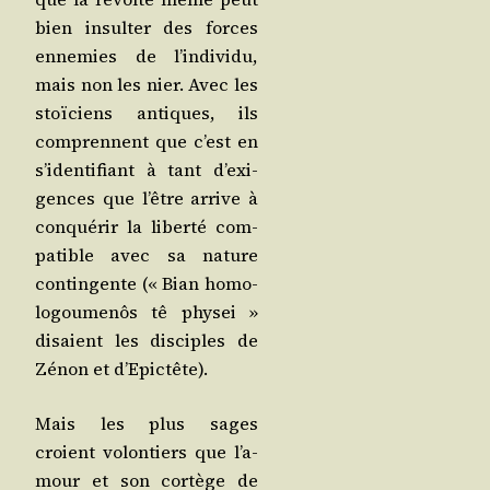
bien insul­ter des forces
enne­mies de l’in­di­vi­du,
mais non les nier. Avec les
stoï­ciens antiques, ils
com­prennent que c’est en
s’i­den­ti­fiant à tant d’exi­
gences que l’être arrive à
conqué­rir la liber­té com­
pa­tible avec sa nature
contin­gente (« Bian homo­
lo­gou­me­nôs tê phy­sei »
disaient les dis­ciples de
Zénon et d’Epictête).
Mais les plus sages
croient volon­tiers que l’a­
mour et son cor­tège de