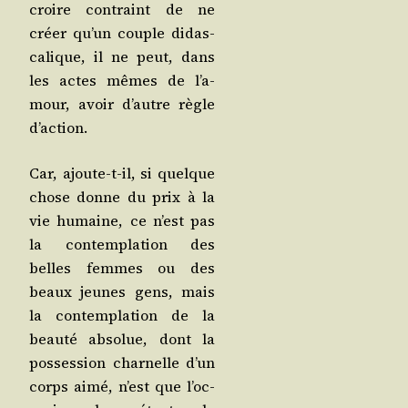
croire contraint de ne
créer qu’un couple didas­
ca­lique, il ne peut, dans
les actes mêmes de l’a­
mour, avoir d’autre règle
d’action.
Car, ajoute-t-il, si quelque
chose donne du prix à la
vie humaine, ce n’est pas
la contem­pla­tion des
belles femmes ou des
beaux jeunes gens, mais
la contem­pla­tion de la
beau­té abso­lue, dont la
pos­ses­sion char­nelle d’un
corps aimé, n’est que l’oc­