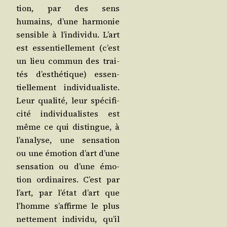
tion, par des sens
humains, d’une har­mo­nie
sen­sible à l’in­di­vi­du. L’art
est essen­tiel­le­ment (c’est
un lieu com­mun des trai­
tés d’es­thé­tique) essen­
tiel­le­ment indi­vi­dua­liste.
Leur qua­li­té, leur spé­ci­fi­
ci­té indi­vi­dua­listes est
même ce qui dis­tingue, à
l’a­na­lyse, une sen­sa­tion
ou une émo­tion d’art d’une
sen­sa­tion ou d’une émo­
tion ordi­naires. C’est par
l’art, par l’é­tat d’art que
l’homme s’af­firme le plus
net­te­ment indi­vi­du, qu’il