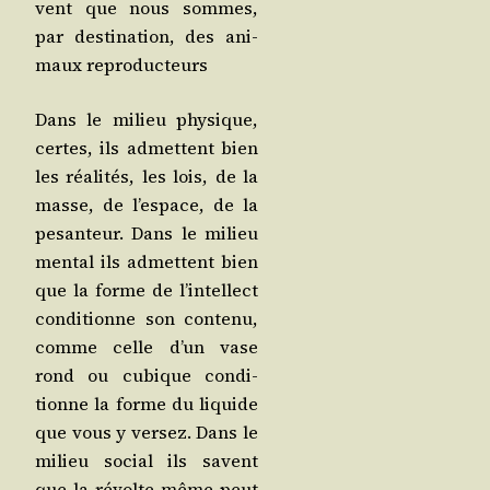
vent que nous sommes,
par des­ti­na­tion, des ani­
maux reproducteurs
Dans le milieu phy­sique,
certes, ils admettent bien
les réa­li­tés, les lois, de la
masse, de l’es­pace, de la
pesan­teur. Dans le milieu
men­tal ils admettent bien
que la forme de l’in­tel­lect
condi­tionne son conte­nu,
comme celle d’un vase
rond ou cubique condi­
tionne la forme du liquide
que vous y ver­sez. Dans le
milieu social ils savent
que la révolte même peut