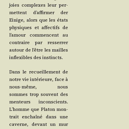
joies com­plexes leur per­
mettent d’af­fir­mer der
Einige, alors que les états
phy­siques et affec­tifs de
l’a­mour com­mencent au
contraire par res­ser­rer
autour de l’être les mailles
inflexibles des instincts.
Dans le recueille­ment de
notre vie inté­rieure, face à
nous-même, nous
sommes trop sou­vent des
men­teurs incons­cients.
L’homme que Pla­ton mon­
trait enchaî­né dans une
caverne, devant un mur