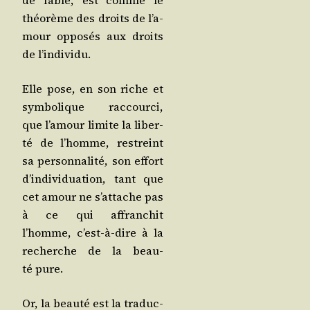
de fable, est comme le
théo­rème des droits de l’a­
mour oppo­sés aux droits
de l’individu.
Elle pose, en son riche et
sym­bo­lique rac­cour­ci,
que l’a­mour limite la liber­
té de l’homme, res­treint
sa per­son­na­li­té, son effort
d’in­di­vi­dua­tion, tant que
cet amour ne s’at­tache pas
à ce qui affran­chit
l’homme, c’est-à-dire à la
recherche de la beau­
té pure.
Or, la beau­té est la tra­duc­