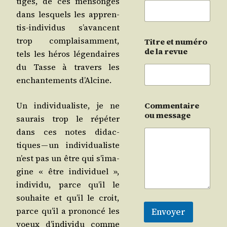
tiges, de ces men­songes
dans les­quels les appren­
tis-indi­vi­dus s’a­vancent
trop com­plai­sam­ment,
Titre et numéro
de la revue
tels les héros légen­daires
du Tasse à tra­vers les
enchan­te­ments d’Alcine.
Un indi­vi­dua­liste, je ne
Commentaire
ou message
sau­rais trop le répé­ter
dans ces notes didac­
tiques — un indi­vi­dua­liste
n’est pas un être qui s’i­ma­
gine « être indi­vi­duel »,
indi­vi­du, parce qu’il le
sou­haite et qu’il le croit,
parce qu’il a pro­non­cé les
Envoyer
voeux d’in­di­vi­du comme