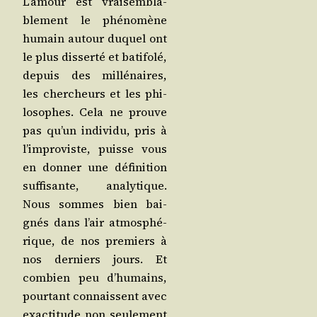
L’a­mour est vrai­sem­bla­
ble­ment le phé­no­mène
humain autour duquel ont
le plus dis­ser­té et bati­fo­lé,
depuis des mil­lé­naires,
les cher­cheurs et les phi­
lo­sophes. Cela ne prouve
pas qu’un indi­vi­du, pris à
l’im­pro­viste, puisse vous
en don­ner une défi­ni­tion
suf­fi­sante, ana­ly­tique.
Nous sommes bien bai­
gnés dans l’air atmo­sphé­
rique, de nos pre­miers à
nos der­niers jours. Et
com­bien peu d’hu­mains,
pour­tant connaissent avec
exac­ti­tude non seule­ment