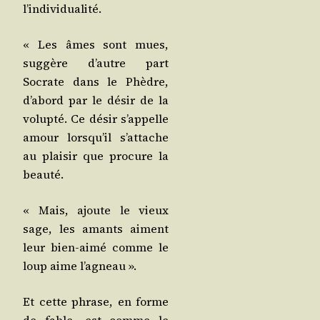
l’individualité.
« Les âmes sont mues,
sug­gère d’autre part
Socrate dans le Phèdre,
d’a­bord par le désir de la
volup­té. Ce désir s’ap­pelle
amour lors­qu’il s’at­tache
au plai­sir que pro­cure la
beauté.
« Mais, ajoute le vieux
sage, les amants aiment
leur bien-aimé comme le
loup aime l’agneau ».
Et cette phrase, en forme