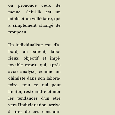
on pro­nonce ceux de
moine. Celui-là est un
faible et un vel­léi­taire, qui
a sim­ple­ment chan­gé de
troupeau.
Un indi­vi­dua­liste est, d’a­
bord, un patient, labo­
rieux, objec­tif et impi­
toyable esprit, qui, après
avoir ana­ly­sé, comme un
chi­miste dans son labo­ra­
toire, tout ce qui peut
limi­ter, res­treindre et nier
les ten­dances d’un être
vers l’in­di­vi­dua­tion, arrive
à tirer de ces consta­ta­