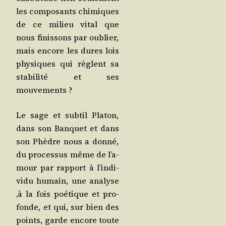
les com­po­sants chi­miques
de ce milieu vital que
nous finis­sons par oublier,
mais encore les dures lois
phy­siques qui règlent sa
sta­bi­li­té et ses
mouvements ?
Le sage et sub­til Pla­ton,
dans son Ban­quet et dans
son Phèdre nous a don­né,
du pro­ces­sus même de l’a­
mour par rap­port à l’in­di­
vi­du humain, une ana­lyse
‚à la fois poé­tique et pro­
fonde, et qui, sur bien des
points, garde encore toute