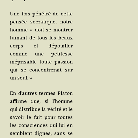
Une fois péné­tré de cette
pen­sée socra­tique, notre
homme « doit se mon­trer
l’a­mant de tous les beaux
corps et dépouiller
comme une peti­tesse
mépri­sable toute pas­sion
qui se concen­tre­rait sur
un seul. »
En d’autres termes Pla­ton
affirme que, si l’homme
qui dis­tri­bue la véri­té et le
savoir le fait pour toutes
les consciences qui lui en
semblent dignes, sans se