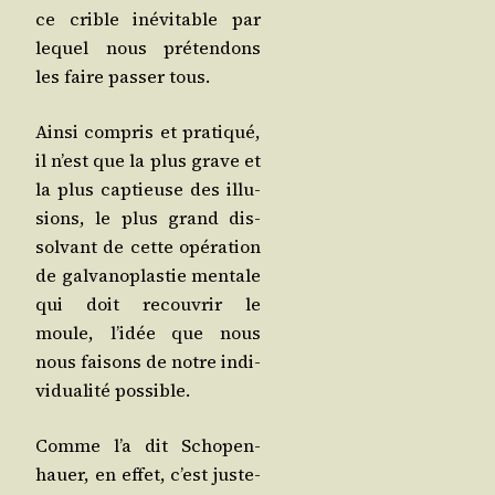
ce crible inévi­table par
lequel nous pré­ten­dons
les faire pas­ser tous.
Ain­si com­pris et pra­ti­qué,
il n’est que la plus grave et
la plus cap­tieuse des illu­
sions, le plus grand dis­
sol­vant de cette opé­ra­tion
de gal­va­no­plas­tie men­tale
qui doit recou­vrir le
moule, l’i­dée que nous
nous fai­sons de notre indi­
vi­dua­li­té possible.
Comme l’a dit Scho­pen­
hauer, en effet, c’est jus­te­