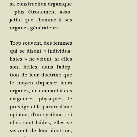
sa construc­tion orga­nique
— plus étroi­te­ment assu­
jet­tie que l’homme à ses
organes générateurs.
Trop sou­vent, des femmes
qui se disent « indi­vi­dua­
listes » ne voient, si elles
sont belles, dans l’a­dop­
tion de leur doc­trine que
le moyen d’a­pai­ser leurs
organes, en don­nant à des
exi­gences phy­siques le
pres­tige et la parure d’une
opi­nion, d’un sys­tème ; si
elles sont laides, elles se
servent de leur doc­trine,