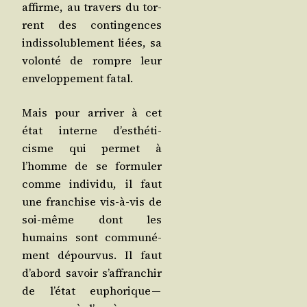
affirme, au tra­vers du tor­
rent des contin­gences
indis­so­lu­ble­ment liées, sa
volon­té de rompre leur
enve­lop­pe­ment fatal.
Mais pour arri­ver à cet
état interne d’es­thé­ti­
cisme qui per­met à
l’homme de se for­mu­ler
comme indi­vi­du, il faut
une fran­chise vis-à-vis de
soi-même dont les
humains sont com­mu­né­
ment dépour­vus. Il faut
d’a­bord savoir s’af­fran­chir
de l’é­tat eupho­rique —