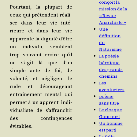
conçoit la
Pour­tant, la plu­part de
mission de la
ceux qui pré­tendent réa­li­
« Revue
Anarchiste »
ser dans leur vie inté­
Une
rieure et dans leur vie
définition
appa­rente la digni­té d’être
du
un indi­vi­du, semblent
Naturisme
trop sou­vent croire qu’il
La poésie
ne s’a­git là que d’un
héroïque
des grands
simple acte de foi, de
chemins
volon­té, et négligent le
Les
rude et décou­ra­geant
aventuriers
entraî­ne­ment men­tal qui
poème
per­met à un appren­ti indi­
sans titre
Le cloaque
vi­dua­liste de s’af­fran­chir
Goncourt
des contin­gences
Un homme
évitables.
est parti
La folie