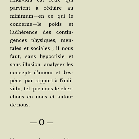
par­vient à réduire au
mini­mum — en ce qui le
concerne — le poids et
l’adhé­rence des contin­
gences phy­siques, men­
tales et sociales ; il nous
faut, sans hypo­cri­sie et
sans illu­sion, ana­ly­ser les
concepts d’a­mour et d’es­
pèce, par rap­port à l’in­di­
vi­du, tel que nous le cher­
chons en nous et autour
de nous.
— O —