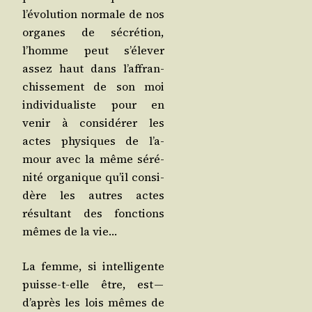
l’é­vo­lu­tion nor­male de nos
organes de sécré­tion,
l’homme peut s’é­le­ver
assez haut dans l’af­fran­
chis­se­ment de son moi
indi­vi­dua­liste pour en
venir à consi­dé­rer les
actes phy­siques de l’a­
mour avec la même séré­
ni­té orga­nique qu’il consi­
dère les autres actes
résul­tant des fonc­tions
mêmes de la vie…
La femme, si intel­li­gente
puisse-t-elle être, est —
d’a­près les lois mêmes de