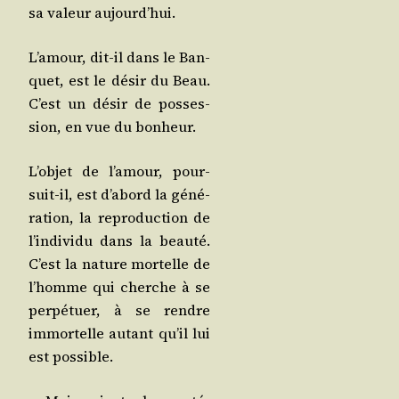
sa valeur aujourd’hui.
L’a­mour, dit-il dans le Ban­
quet, est le désir du Beau.
C’est un désir de pos­ses­
sion, en vue du bonheur.
L’ob­jet de l’a­mour, pour­
suit-il, est d’a­bord la géné­
ra­tion, la repro­duc­tion de
l’in­di­vi­du dans la beau­té.
C’est la nature mor­telle de
l’homme qui cherche à se
per­pé­tuer, à se rendre
immor­telle autant qu’il lui
est possible.