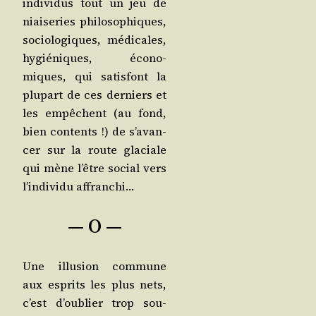
indi­vi­dus tout un jeu de
niai­se­ries phi­lo­so­phiques,
socio­lo­giques, médi­cales,
hygié­niques, éco­no­
miques, qui satis­font la
plu­part de ces der­niers et
les empêchent (au fond,
bien contents !) de s’a­van­
cer sur la route gla­ciale
qui mène l’être social vers
l’in­di­vi­du affranchi…
— O —
Une illu­sion com­mune
aux esprits les plus nets,
c’est d’ou­blier trop sou­