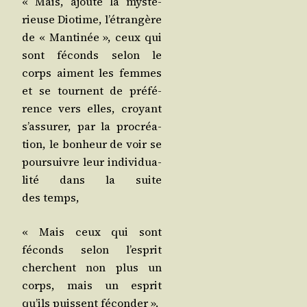
« Mais, ajoute la mys­té­
rieuse Dio­time, l’é­tran­gère
de « Man­ti­née », ceux qui
sont féconds selon le
corps aiment les femmes
et se tournent de pré­fé­
rence vers elles, croyant
s’as­su­rer, par la pro­créa­
tion, le bon­heur de voir se
pour­suivre leur indi­vi­dua­
li­té dans la suite
des temps,
« Mais ceux qui sont
féconds selon l’es­prit
cherchent non plus un
corps, mais un esprit
qu’ils puissent féconder ».