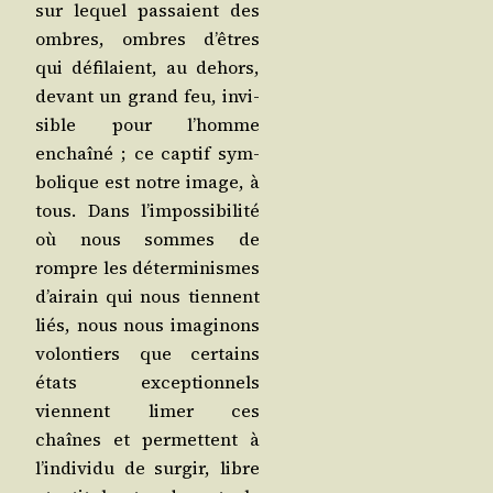
sur lequel pas­saient des
ombres, ombres d’êtres
qui défi­laient, au dehors,
devant un grand feu, invi­
sible pour l’homme
enchaî­né ; ce cap­tif sym­
bo­lique est notre image, à
tous. Dans l’im­pos­si­bi­li­té
où nous sommes de
rompre les déter­mi­nismes
d’ai­rain qui nous tiennent
liés, nous nous ima­gi­nons
volon­tiers que cer­tains
états excep­tion­nels
viennent limer ces
chaînes et per­mettent à
l’in­di­vi­du de sur­gir, libre