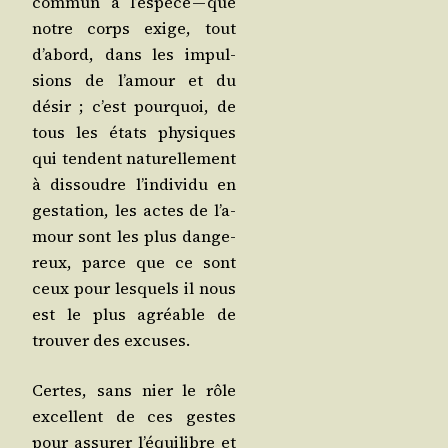
com­mun à l’es­pèce — que
notre corps exige, tout
d’a­bord, dans les impul­
sions de l’a­mour et du
désir ; c’est pour­quoi, de
tous les états phy­siques
qui tendent natu­rel­le­ment
à dis­soudre l’in­di­vi­du en
ges­ta­tion, les actes de l’a­
mour sont les plus dan­ge­
reux, parce que ce sont
ceux pour les­quels il nous
est le plus agréable de
trou­ver des excuses.
Certes, sans nier le rôle
excellent de ces gestes
pour assu­rer l’é­qui­libre et