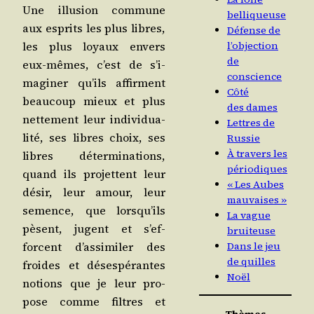
Une illu­sion com­mune
belliqueuse
aux esprits les plus libres,
Défense de
l’objection
les plus loyaux envers
de
eux-mêmes, c’est de s’i­
conscience
ma­gi­ner qu’ils affirment
Côté
beau­coup mieux et plus
des dames
net­te­ment leur indi­vi­dua­
Lettres de
li­té, ses libres choix, ses
Russie
À travers les
libres déter­mi­na­tions,
périodiques
quand ils pro­jettent leur
« Les Aubes
désir, leur amour, leur
mauvaises »
semence, que lors­qu’ils
La vague
pèsent, jugent et s’ef­
bruiteuse
Dans le jeu
forcent d’as­si­mi­ler des
de quilles
froides et déses­pé­rantes
Noël
notions que je leur pro­
pose comme filtres et
Thèmes