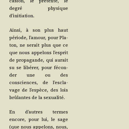
ca­sion, le pré­texte, le
degré phy­sique
d’initiation.
Ain­si, à son plus haut
période, l’a­mour, pour Pla­
ton, ne serait plus que ce
que nous appe­lons l’es­prit
de pro­pa­gande, qui aurait
su se libé­rer, pour fécon­
der une ou des
consciences, de l’es­cla­
vage de l’es­pèce, des lois
brû­lantes de la sexualité.
En d’autres termes
encore, pour lui, le sage
(que nous appe­lons, nous,