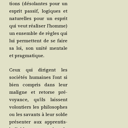
tions (déso­lantes pour un
esprit pas­sif, logiques et
natu­relles pour un esprit
qui veut réa­li­ser l’homme)
un ensemble de règles qui
lui per­mettent de se faire
sa loi, son uni­té men­tale
et pragmatique.
Ceux qui dirigent les
socié­tés humaines l’ont si
bien com­pris dans leur
maligne et retorse pré­
voyance, qu’ils laissent
volon­tiers les phi­lo­sophes
ou les savants à leur solde
pré­sen­ter aux appren­tis-