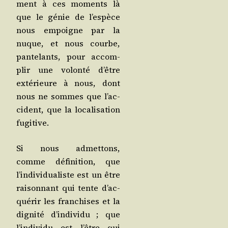
ment à ces moments là
que le génie de l’es­pèce
nous empoigne par la
nuque, et nous courbe,
pan­te­lants, pour accom­
plir une volon­té d’être
exté­rieure à nous, dont
nous ne sommes que l’ac­
ci­dent, que la loca­li­sa­tion
fugitive.
Si nous admet­tons,
comme défi­ni­tion, que
l’in­di­vi­dua­liste est un être
rai­son­nant qui tente d’ac­
qué­rir les fran­chises et la
digni­té d’in­di­vi­du ; que
l’in­di­vi­du est l’être qui