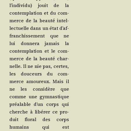
l’in­di­vi­du) jouit de la
contem­pla­tion et du com­
merce de la beau­té intel­
lec­tuelle dans un état d’af­
fran­chis­se­ment que ne
lui don­ne­ra jamais la
contem­pla­tion et le com­
merce de la beau­té char­
nelle. Il ne nie pas, certes,
les dou­ceurs du com­
merce amou­reux. Mais il
ne les consi­dère que
comme une gym­nas­tique
préa­lable d’un corps qui
cherche à libé­rer ce pro­
duit flo­ral des corps
humains qui est