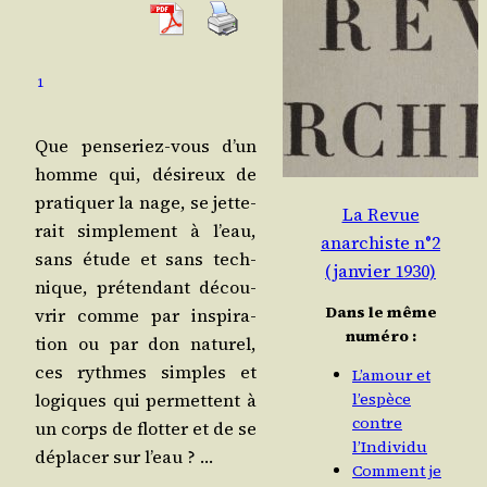
1
Que pen­se­riez-vous d’un
homme qui, dési­reux de
pra­ti­quer la nage, se jet­te­
La Revue
rait sim­ple­ment à l’eau,
anarchiste n°2
sans étude et sans tech­
(janvier 1930)
nique, pré­ten­dant décou­
Dans le même
vrir comme par ins­pi­ra­
numéro :
tion ou par don natu­rel,
ces rythmes simples et
L’amour et
l’espèce
logiques qui per­mettent à
contre
un corps de flot­ter et de se
l’Individu
dépla­cer sur l’eau ? …
Comment je