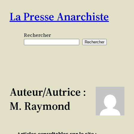
Aller
La Presse Anarchiste
au
contenu
Rechercher
Rechercher
Auteur/autrice :
M. Raymond
Articles consultables sur le site :