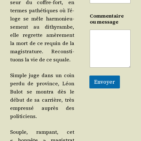
seur du coffre-fort, en
termes pathé­tiques où l’é­
Commentaire
loge se mêle har­mo­nieu­
ou message
se­ment au dithy­rambe,
elle regrette amè­re­ment
la mort de ce requin de la
magis­tra­ture. Recons­ti­
tuons la vie de ce squale.
Simple juge dans un coin
Envoyer
per­du de pro­vince, Léon
Bulot se mon­tra dès le
début de sa car­rière, très
empres­sé auprès des
politiciens.
Souple, ram­pant, cet
« hon­nête » magis­trat