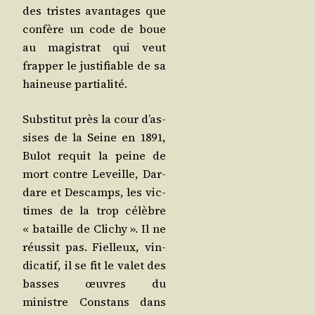
des tristes avan­tages que
confère un code de boue
au magis­trat qui veut
frap­per le jus­ti­fiable de sa
hai­neuse partialité.
Sub­sti­tut près la cour d’as­
sises de la Seine en 1891,
Bulot requit la peine de
mort contre Leveille, Dar­
dare et Des­camps, les vic­
times de la trop célèbre
« bataille de Cli­chy ». Il ne
réus­sit pas. Fiel­leux, vin­
di­ca­tif, il se fit le valet des
basses œuvres du
ministre Constans dans