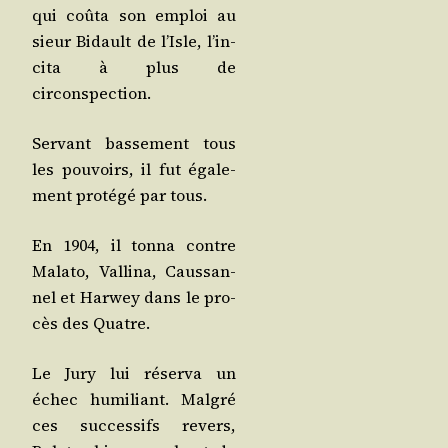
qui coû­ta son emploi au
sieur Bidault de l’Isle, l’in­
ci­ta à plus de
circonspection.
Ser­vant bas­se­ment tous
les pou­voirs, il fut éga­le­
ment pro­té­gé par tous.
En 1904, il ton­na contre
Mala­to, Val­li­na, Caus­san­
nel et Har­wey dans le pro­
cès des Quatre.
Le Jury lui réser­va un
échec humi­liant. Mal­gré
ces suc­ces­sifs revers,