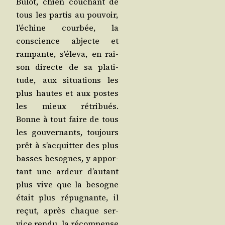
Bulot, chien cou­chant de
tous les par­tis au pou­voir,
l’é­chine cour­bée, la
conscience abjecte et
ram­pante, s’é­le­va, en rai­
son directe de sa pla­ti­
tude, aux situa­tions les
plus hautes et aux postes
les mieux rétri­bués.
Bonne à tout faire de tous
les gou­ver­nants, tou­jours
prêt à s’ac­quit­ter des plus
basses besognes, y appor­
tant une ardeur d’au­tant
plus vive que la besogne
était plus répu­gnante, il
reçut, après chaque ser­
vice ren­du, la récom­pense