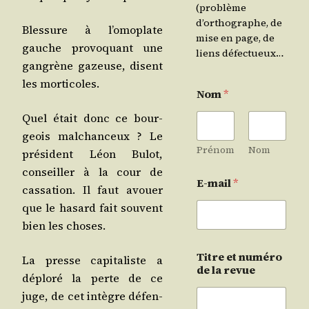
(problème
d’orthographe, de
Bles­sure à l’o­mo­plate
mise en page, de
gauche pro­vo­quant une
liens défectueux…
gan­grène gazeuse, disent
les morticoles.
Nom
*
Quel était donc ce bour­
geois mal­chan­ceux ? Le
Prénom
Nom
pré­sident Léon Bulot,
conseiller à la cour de
E-mail
*
cas­sa­tion. Il faut avouer
que le hasard fait sou­vent
bien les choses.
Titre et numéro
La presse capi­ta­liste a
de la revue
déplo­ré la perte de ce
juge, de cet intègre défen­