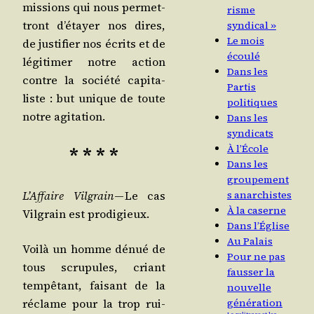
mis­sions qui nous per­met­
risme
tront d’é­tayer nos dires,
syndical »
Le mois
de jus­ti­fier nos écrits et de
écoulé
légi­ti­mer notre action
Dans les
contre la socié­té capi­ta­
Partis
liste : but unique de toute
politiques
notre agitation.
Dans les
syndicats
À l’École
* * * *
Dans les
groupement
L’Af­faire Vil­grain
— Le cas
s anarchistes
À la caserne
Vil­grain est prodigieux.
Dans l’Église
Au Palais
Voi­là un homme dénué de
Pour ne pas
tous scru­pules, criant
fausser la
tem­pê­tant, fai­sant de la
nouvelle
réclame pour la trop rui­
génération