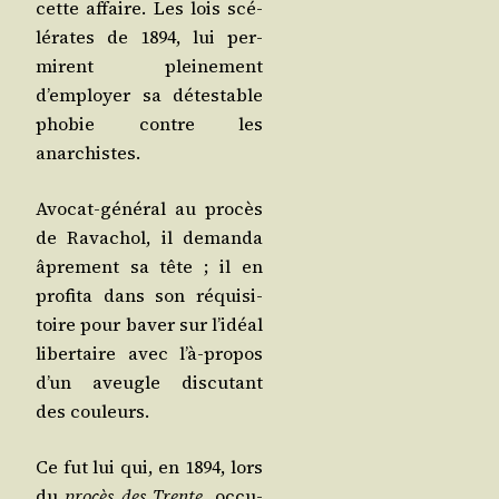
cette affaire. Les lois scé­
lé­rates de 1894, lui per­
mirent plei­ne­ment
d’employer sa détes­table
pho­bie contre les
anarchistes.
Avo­cat-géné­ral au pro­cès
de Rava­chol, il deman­da
âpre­ment sa tête ; il en
pro­fi­ta dans son réqui­si­
toire pour baver sur l’i­déal
liber­taire avec l’à-pro­pos
d’un aveugle dis­cu­tant
des couleurs.
Ce fut lui qui, en 1894, lors
du
pro­cès des Trente
, occu­