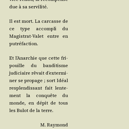
due à sa servilité.
Il est mort. La car­casse de
ce type accom­pli du
Magis­trat-Valet entre en
putréfaction.
Et l’A­nar­chie que cette fri­
pouille du ban­di­tisme
judi­ciaire rêvait d’ex­ter­mi­
ner se pro­page ; sort Idéal
res­plen­dis­sant fait len­te­
ment la conquête du
monde, en dépit de tous
les Bulot de la terre.
M. Ray­mond