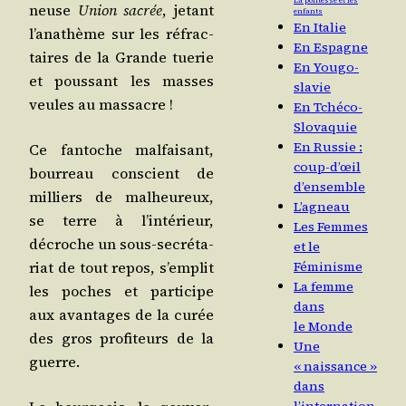
La politesse et les
neuse
Union sacrée
, jetant
enfants
En Italie
l’a­na­thème sur les réfrac­
En Espagne
taires de la Grande tue­rie
En Yougo-
et pous­sant les masses
slavie
veules au massacre !
En Tchéco-
Slovaquie
En Russie :
Ce fan­toche mal­fai­sant,
coup-d’œil
bour­reau conscient de
d’ensemble
mil­liers de mal­heu­reux,
L’agneau
se terre à l’in­té­rieur,
Les Femmes
décroche un sous-secré­ta­
et le
riat de tout repos, s’emplit
Féminisme
La femme
les poches et par­ti­cipe
dans
aux avan­tages de la curée
le Monde
des gros pro­fi­teurs de la
Une
guerre.
« naissance »
dans