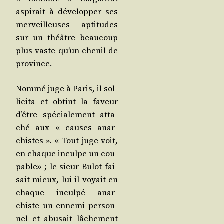
aspi­rait à déve­lop­per ses
mer­veilleuses apti­tudes
sur un théâtre beau­coup
plus vaste qu’un che­nil de
province.
Nom­mé juge à Paris, il sol­
li­ci­ta et obtint la faveur
d’être spé­cia­le­ment atta­
ché aux « causes anar­
chistes ». « Tout juge voit,
en chaque inculpe un cou­
pable» ; le sieur Bulot fai­
sait mieux, lui il voyait en
chaque incul­pé anar­
chiste un enne­mi per­son­
nel et abu­sait lâche­ment