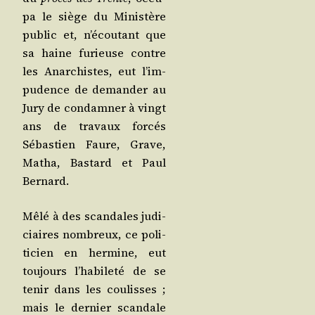
pa le siège du Minis­tère
public et, n’é­cou­tant que
sa haine furieuse contre
les Anar­chistes, eut l’im­
pu­dence de deman­der au
Jury de condam­ner à vingt
ans de tra­vaux for­cés
Sébas­tien Faure, Grave,
Matha, Bas­tard et Paul
Bernard.
Mêlé à des scan­dales judi­
ciaires nom­breux, ce poli­
ti­cien en her­mine, eut
tou­jours l’ha­bi­le­té de se
tenir dans les cou­lisses ;
mais le der­nier scan­dale