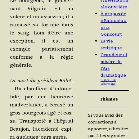
Le bour­geois, le gou­ver­
l’internation
ale ouvrière
nant Vil­grain est un
À propos de
voleur et un assas­sin ; il a
« Batouala »
ramas­sé sa for­tune dans
prix
le sang. Loin d’être une
Goncourt
excep­tion, il est un
La vie
artistique
exemple par­fai­te­ment
Grandeur et
conforme à la règle
misère de
générale.
l’Art
dramatique
La mort du pré­sident Bulot.
Le théâtre de
Lenormand
— Un chauf­feur d’au­to­mo­
bile, par une heu­reuse
Thèmes
inad­ver­tance, a écra­sé un
gros bour­geois âgé et cos­
Si vous avez des
su. Trans­por­té à l’hô­pi­tal
corrections à
Beau­jon, l’ac­ci­den­té expi­
apporter, n’hésitez
pas à les signaler
ra quelques jours après.