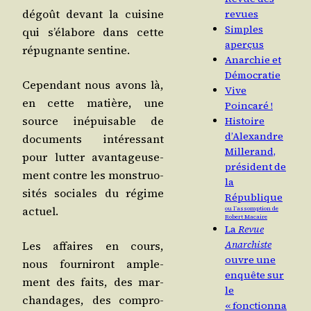
dégoût devant la cui­sine
revues
Simples
qui s’é­la­bore dans cette
aperçus
répu­gnante sentine.
Anarchie et
Démocratie
Cepen­dant nous avons là,
Vive
en cette matière, une
Poincaré !
source inépui­sable de
Histoire
d’Alexandre
docu­ments inté­res­sant
Millerand,
pour lut­ter avan­ta­geu­se­
président de
ment contre les mons­truo­
la
si­tés sociales du régime
République
actuel.
ou l’assomption de
Robert Macaire
La
Revue
Anarchiste
Les affaires en cours,
ouvre une
nous four­ni­ront ample­
enquête sur
ment des faits, des mar­
le
chan­dages, des com­pro­
« fonctionna