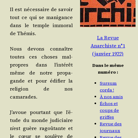
Il est néces­saire de savoir
tout ce qui se mani­gance
dans le temple immo­ral
de Thémis.
La Revue
Anarchiste n°1
Nous devons connaître
(janvier 1922)
toutes ces choses mal­
propres dans l’in­té­rêt
Dans le même
numéro :
même de notre pro­pa­
gande et pour édi­fier la
Sursum
reli­gion de nos
corda !
camarades.
À nos amis
Échos et
coups de
J’a­voue pour­tant que l’é­
griffes
tude du monde judi­ciaire
Revue des
n’est guère ragoû­tante et
journaux
le cœur se sou­lève de
Revue des