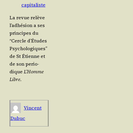
capitaliste
La revue relève
l’adhésion a ses
prin­cipes du
“Cercle d’Études
Psy­cho­lo­giques”
de St Étienne et
de son per­io­
dique
L’Homme
Libre
.
Vincent
Dubuc