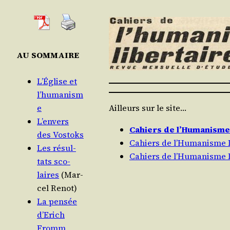
AU SOMMAIRE
L’É­glise et
l’humanism
Ailleurs sur le site…
e
L’envers
Cahiers de l’Humanisme 
des Vostoks
Cahiers de l’Humanisme L
Les résul­
Cahiers de l’Humanisme L
tats sco­
laires
(Mar­
cel Renot)
La pen­sée
d’Erich
Fromm