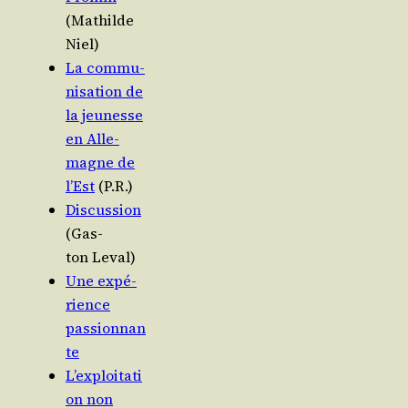
(Mathilde
Niel)
La com­mu­
ni­sa­tion de
la jeu­nesse
en Alle­
magne de
l’Est
(P.R.)
Dis­cus­sion
(Gas­
ton Leval)
Une expé­
rience
passionnan
te
L’exploitati
on non