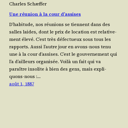
Charles Schæffer
Une réunion à la cour d’assises
D’ha­bi­tude, nos réunions se tiennent dans des
salles laides, dont le prix de loca­tion est rela­ti­ve­
ment éle­vé. C’est très défec­tueux sous tous les
rap­ports. Aus­si l’autre jour en avons-nous tenu
une à la cour d’as­sises. C’est le gou­ver­ne­ment qui
l’a d’ailleurs orga­ni­sée. Voi­là un fait qui va
paraître inso­lite à bien des gens, mais expli­
quons-nous :…
août 1, 1887