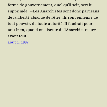
forme de gou­ver­ne­ment, quel qu’il soit, serait
sup­pri­mée. —Les Anar­chistes sont donc par­ti­sans
de la liber­té abso­lue de l’être, ils sont enne­mis de
tout pou­voir, de toute auto­ri­té. Il fau­drait pour­
tant bien, quand on dis­cute de l’A­nar­chie, res­ter
avant tout…
août 1, 1887