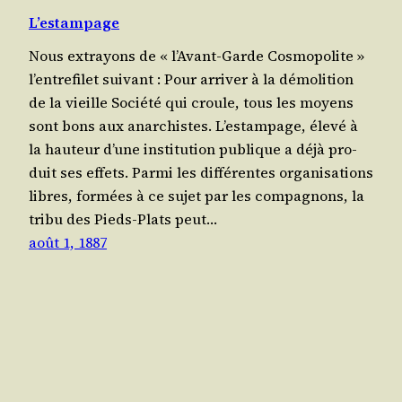
L’estampage
Nous extra­yons de « l’A­vant-Garde Cos­mo­po­lite »
l’en­tre­fi­let suivant : Pour arri­ver à la démo­li­tion
de la vieille Socié­té qui croule, tous les moyens
sont bons aux anar­chistes. L’es­tam­page, éle­vé à
la hau­teur d’une ins­ti­tu­tion publique a déjà pro­
duit ses effets. Par­mi les dif­fé­rentes orga­ni­sa­tions
libres, for­mées à ce sujet par les com­pa­gnons, la
tri­bu des Pieds-Plats peut…
août 1, 1887