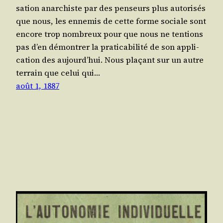
sa­tion anar­chiste par des pen­seurs plus auto­ri­sés
que nous, les enne­mis de cette forme sociale sont
encore trop nom­breux pour que nous ne ten­tions
pas d’en démon­trer la pra­ti­ca­bi­li­té de son appli­
ca­tion des aujourd’hui. Nous pla­çant sur un autre
ter­rain que celui qui…
août 1, 1887