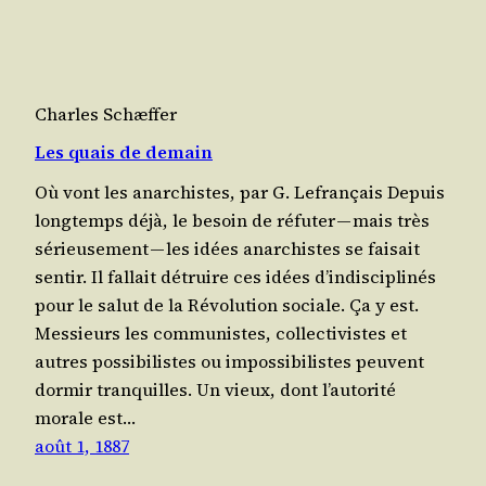
Charles Schæffer
Les quais de demain
Où vont les anarchistes, par G. Lefrançais Depuis
long­temps déjà, le besoin de réfu­ter — mais très
sérieu­se­ment — les idées anar­chistes se fai­sait
sen­tir. Il fal­lait détruire ces idées d’in­dis­ci­pli­nés
pour le salut de la Révo­lu­tion sociale. Ça y est.
Mes­sieurs les com­mu­nistes, col­lec­ti­vistes et
autres pos­si­bi­listes ou impos­si­bi­listes peuvent
dor­mir tran­quilles. Un vieux, dont l’au­to­ri­té
morale est…
août 1, 1887