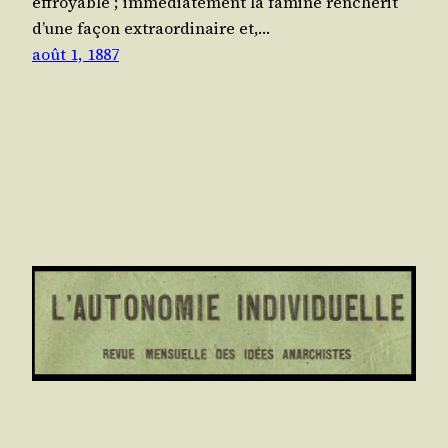
effroyable ; immé­dia­te­ment la famine ren­ché­rit
d’une façon extra­or­di­naire et,…
août 1, 1887