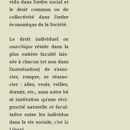
vi­du dans l’ordre social et
le droit com­mun ou de
col­lec­ti­vi­té dans l’ordre
éco­no­mique de la Société.
Le droit indi­vi­duel
ou
anar­chique
réside dans la
plus entière facul­té lais­
sée à cha­cun (et non dans
l’au­to­ri­sa­tion) de s’as­so­
cier, rompre, se réas­so­
cier : aller, venir, veiller,
dor­mir, etc., sans autre loi
ni ins­ti­tu­tion qu’une réci­
pro­ci­té natu­relle et facul­
ta­tive entre les indi­vi­dus
dans la vie sociale,
c’est la
Liber­té
.