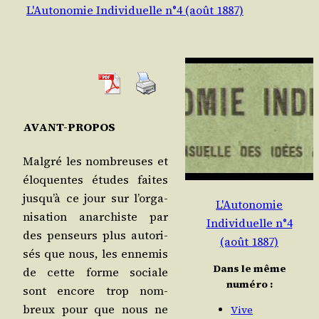
L'Autonomie Individuelle n°4 (août 1887)
AVANT-PROPOS
Mal­gré les nom­breuses et
élo­quentes études faites
jus­qu’à ce jour sur l’or­ga­
L'Autonomie
ni­sa­tion anar­chiste par
Individuelle n°4
des pen­seurs plus auto­ri­
(août 1887)
sés que nous, les enne­mis
Dans le même
de cette forme sociale
numéro :
sont encore trop nom­
breux pour que nous ne
Vive