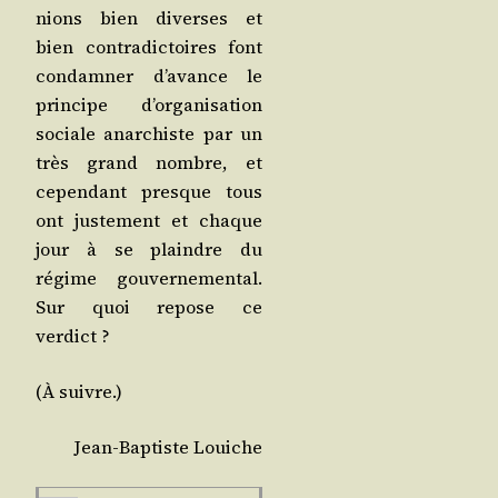
nions bien diverses et
bien contra­dic­toires font
condam­ner d’a­vance le
prin­cipe d’or­ga­ni­sa­tion
sociale anar­chiste par un
très grand nombre, et
cepen­dant presque tous
ont jus­te­ment et chaque
jour à se plaindre du
régime gou­ver­ne­men­tal.
Sur quoi repose ce
verdict ?
(À suivre.)
Jean-Bap­tiste Louiche