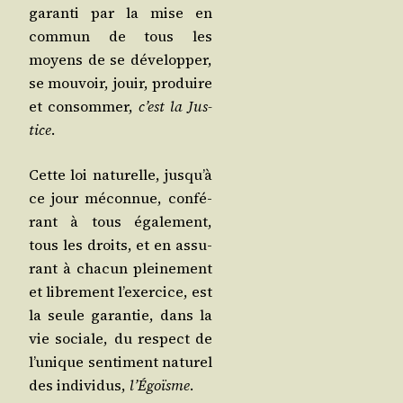
garan­ti par la mise en
com­mun de tous les
moyens de se déve­lop­per,
se mou­voir, jouir, pro­duire
et consom­mer,
c’est la Jus­
tice
.
Cette loi natu­relle, jus­qu’à
ce jour mécon­nue, confé­
rant à tous éga­le­ment,
tous les droits, et en assu­
rant à cha­cun plei­ne­ment
et libre­ment l’exer­cice, est
la seule garan­tie, dans la
vie sociale, du res­pect de
l’u­nique sen­ti­ment natu­rel
des indi­vi­dus,
l’É­goïsme
.