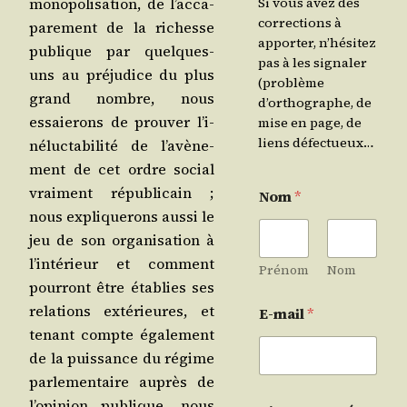
mono­po­li­sa­tion, de l’ac­ca­
Si vous avez des
corrections à
pa­re­ment de la richesse
apporter, n’hésitez
publique par quelques-
pas à les signaler
uns au pré­ju­dice du plus
(problème
grand nombre, nous
d’orthographe, de
essaie­rons de prou­ver l’i­
mise en page, de
liens défectueux…
né­luc­ta­bi­li­té de l’a­vè­ne­
ment de cet ordre social
vrai­ment répu­bli­cain ;
Nom
*
nous expli­que­rons aus­si le
jeu de son orga­ni­sa­tion à
l’in­té­rieur et com­ment
Prénom
Nom
pour­ront être éta­blies ses
rela­tions exté­rieures, et
E-mail
*
tenant compte éga­le­ment
de la puis­sance du régime
par­le­men­taire auprès de
l’o­pi­nion publique, nous