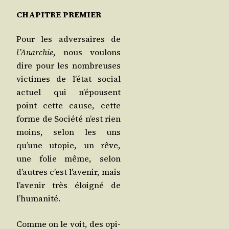
CHAPITRE PREMIER
Pour les adver­saires de
l’A­nar­chie
, nous vou­lons
dire pour les nom­breuses
vic­times de l’é­tat social
actuel qui n’é­pousent
point cette cause, cette
forme de Socié­té n’est rien
moins, selon les uns
qu’une uto­pie, un rêve,
une folie même, selon
d’autres c’est l’a­ve­nir, mais
l’a­ve­nir très éloi­gné de
l’humanité.
Comme on le voit, des opi­