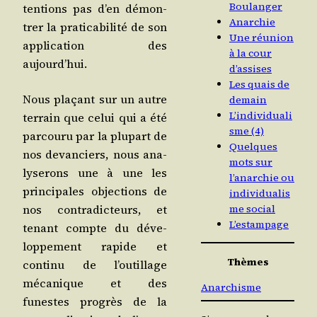
Boulanger
ten­tions pas d’en démon­
Anarchie
trer la pra­ti­ca­bi­li­té de son
Une réunion
appli­ca­tion des
à la cour
aujourd’hui.
d’assises
Les quais de
Nous pla­çant sur un autre
demain
L’individuali
ter­rain que celui qui a été
sme (4)
par­cou­ru par la plu­part de
Quelques
nos devan­ciers, nous ana­
mots sur
ly­se­rons une à une les
l’anarchie ou
prin­ci­pales objec­tions de
individualis
nos contra­dic­teurs, et
me social
L’estampage
tenant compte du déve­
lop­pe­ment rapide et
Thèmes
conti­nu de l’ou­tillage
méca­nique et des
Anarchisme
funestes pro­grès de la