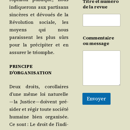
Titre et numéro
de la revue
indi­que­rons aux par­ti­sans
sin­cères et dévoués de la
Révo­lu­tion sociale, les
moyens qui nous
paraissent les plus sûrs
Commentaire
ou message
pour la pré­ci­pi­ter et en
assu­rer le triomphe.
PRINCIPE
D’ORGANISATION
Deux droits, corol­laires
d’une même loi natu­relle
Envoyer
— la Jus­tice — doivent pré­
si­der et régir toute socié­té
humaine bien orga­ni­sée.
Ce sont : Le droit de l’in­di­