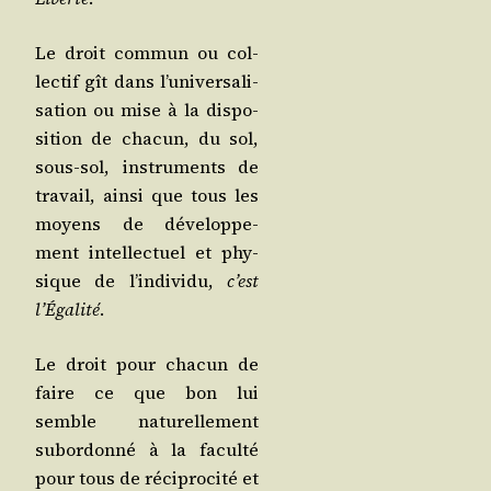
Le droit com­mun ou col­
lec­tif gît dans l’u­ni­ver­sa­li­
sa­tion ou mise à la dis­po­
si­tion de cha­cun, du sol,
sous-sol, ins­tru­ments de
tra­vail, ain­si que tous les
moyens de déve­lop­pe­
ment intel­lec­tuel et phy­
sique de l’in­di­vi­du,
c’est
l’É­ga­li­té
.
Le droit pour cha­cun de
faire ce que bon lui
semble natu­rel­le­ment
subor­don­né à la facul­té
pour tous de réci­pro­ci­té et