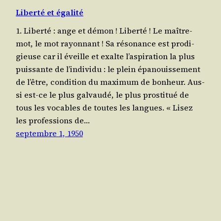
Liberté et égalité
1. Liberté : ange et démon ! Liber­té ! Le maître-
mot, le mot rayonnant ! Sa réso­nance est pro­di­
gieuse car il éveille et exalte l’as­pi­ra­tion la plus
puis­sante de l’in­di­vi­du : le plein épa­nouis­se­ment
de l’être, condi­tion du maxi­mum de bonheur. Aus­
si est-ce le plus gal­vau­dé, le plus pros­ti­tué de
tous les vocables de toutes les langues. « Lisez
les pro­fes­sions de…
septembre 1, 1950