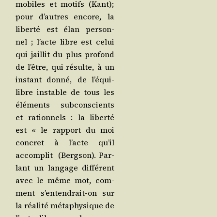
mobiles et motifs (Kant);
pour d’autres encore, la
liber­té est élan per­son­
nel ; l’acte libre est celui
qui jaillit du plus pro­fond
de l’être, qui résulte, à un
ins­tant don­né, de l’é­qui­
libre instable de tous les
élé­ments sub­cons­cients
et ration­nels : la liber­té
est « le rap­port du moi
concret à l’acte qu’il
accom­plit (Berg­son). Par­
lant un lan­gage dif­fé­rent
avec le même mot, com­
ment s’en­ten­drait-on sur
la réa­li­té méta­phy­sique de