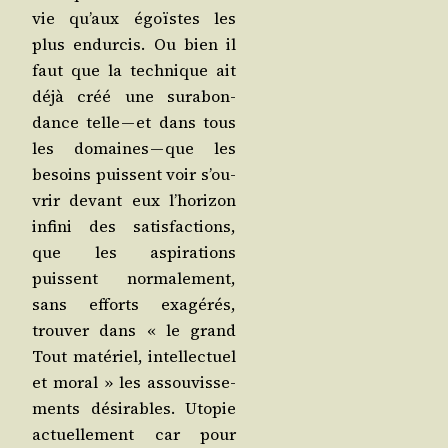
vie qu’aux égoïstes les
plus endur­cis. Ou bien il
faut que la tech­nique ait
déjà créé une sur­abon­
dance telle — et dans tous
les domaines — que les
besoins puissent voir s’ou­
vrir devant eux l’ho­ri­zon
infi­ni des satis­fac­tions,
que les aspi­ra­tions
puissent nor­ma­le­ment,
sans efforts exa­gé­rés,
trou­ver dans « le grand
Tout maté­riel, intel­lec­tuel
et moral » les assou­vis­se­
ments dési­rables. Uto­pie
actuel­le­ment car pour