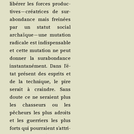
libé­rer les forces pro­duc­
tives — créa­trices de sur­
abon­dance mais frei­nées
par un sta­tut social
archaïque — une muta­tion
radi­cale est indis­pen­sable
et cette muta­tion ne peut
don­ner la sur­abon­dance
ins­tan­ta­né­ment. Dans l’é­
tat pré­sent des esprits et
de la tech­nique, le pire
serait à craindre. Sans
doute ce ne seraient plus
les chas­seurs ou les
pêcheurs les plus adroits
et les guer­riers les plus
forts qui pour­raient s’at­tri­