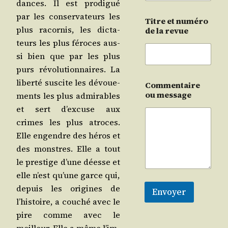
dances. Il est pro­di­gué
par les conser­va­teurs les
Titre et numéro
plus racor­nis, les dic­ta­
de la revue
teurs les plus féroces aus­
si bien que par les plus
purs révo­lu­tion­naires. La
liber­té sus­cite les dévoue­
Commentaire
ou message
ments les plus admi­rables
et sert d’ex­cuse aux
crimes les plus atroces.
Elle engendre des héros et
des monstres. Elle a tout
le pres­tige d’une déesse et
elle n’est qu’une garce qui,
depuis les ori­gines de
Envoyer
l’his­toire, a cou­ché avec le
pire comme avec le