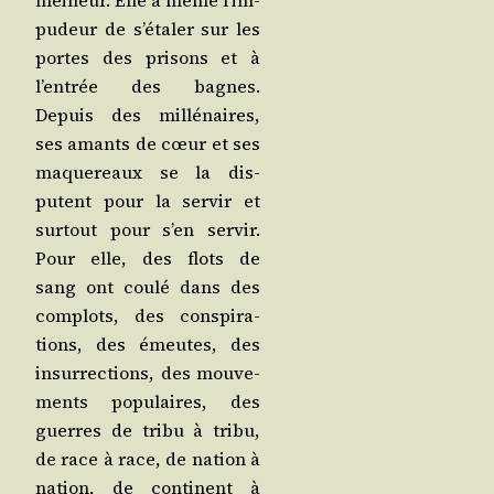
meilleur. Elle a même l’im­
pu­deur de s’é­ta­ler sur les
portes des pri­sons et à
l’en­trée des bagnes.
Depuis des mil­lé­naires,
ses amants de cœur et ses
maque­reaux se la dis­
putent pour la ser­vir et
sur­tout pour s’en ser­vir.
Pour elle, des flots de
sang ont cou­lé dans des
com­plots, des conspi­ra­
tions, des émeutes, des
insur­rec­tions, des mou­ve­
ments popu­laires, des
guerres de tri­bu à tri­bu,
de race à race, de nation à
nation, de conti­nent à