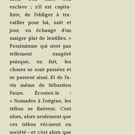
esclave ; s’il est capi­ta­
liste, de l’o­bli­ger à tra­
vailler pour lui, nuit et
jour, en échange d’un
maigre plat de len­tilles. »
Pes­si­misme qui n’est pas
tel­le­ment exa­gé­ré
puisque, en fait, les
choses se sont pas­sées et
se passent ain­si. Et de l’a­
vis même de Sébas­tien
Faure. Écou­tez-le :
« Nomades à l’o­ri­gine, les
tri­bus se fixèrent. C’est
alors, alors seule­ment que
ces tri­bus vécurent en
socié­té — et c’est alors que