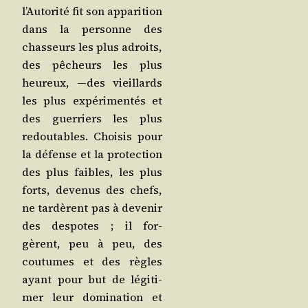
l’Au­to­ri­té fit son appa­ri­tion
dans la per­sonne des
chas­seurs les plus adroits,
des pêcheurs les plus
heu­reux, —des vieillards
les plus expé­ri­men­tés et
des guer­riers les plus
redou­tables. Choi­sis pour
la défense et la pro­tec­tion
des plus faibles, les plus
forts, deve­nus des chefs,
ne tar­dèrent pas à deve­nir
des des­potes ; il for­
gèrent, peu à peu, des
cou­tumes et des règles
ayant pour but de légi­ti­
mer leur domi­na­tion et