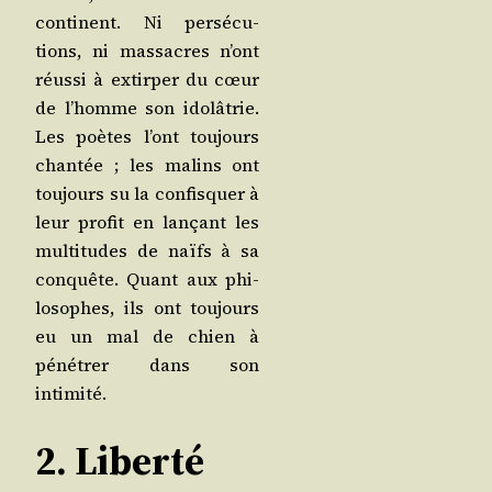
conti­nent. Ni per­sé­cu­
tions, ni mas­sacres n’ont
réus­si à extir­per du cœur
de l’homme son ido­lâ­trie.
Les poètes l’ont tou­jours
chan­tée ; les malins ont
tou­jours su la confis­quer à
leur pro­fit en lan­çant les
mul­ti­tudes de naïfs à sa
conquête. Quant aux phi­
lo­sophes, ils ont tou­jours
eu un mal de chien à
péné­trer dans son
intimité.
2. Liberté