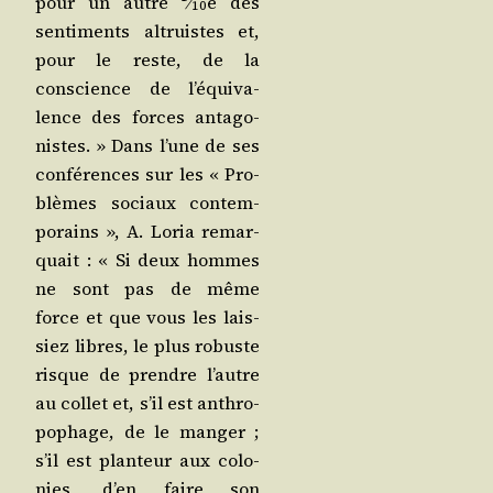
pour un autre
⁄
e
des
10
sen­ti­ments altruistes et,
pour le reste, de la
conscience de l’é­qui­va­
lence des forces anta­go­
nistes. » Dans l’une de ses
confé­rences sur les « Pro­
blèmes sociaux contem­
po­rains », A. Loria remar­
quait : « Si deux hommes
ne sont
pas de même
force et que vous les lais­
siez libres, le plus robuste
risque de prendre l’autre
au col­let et, s’il est anthro­
po­phage, de le man­ger ;
s’il est plan­teur aux colo­
nies, d’en faire son