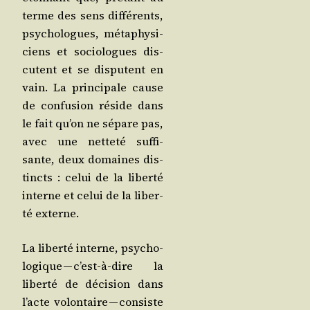
terme des sens dif­fé­rents,
psy­cho­logues, méta­phy­si­
ciens et socio­logues dis­
cutent et se dis­putent en
vain. La prin­ci­pale cause
de confu­sion réside dans
le fait qu’on ne sépare pas,
avec une net­te­té suf­fi­
sante, deux domaines dis­
tincts : celui de la liber­té
interne et celui de la liber­
té externe.
La liber­té interne, psy­cho­
lo­gique — c’est-à-dire la
liber­té de déci­sion dans
l’acte volon­taire — consiste