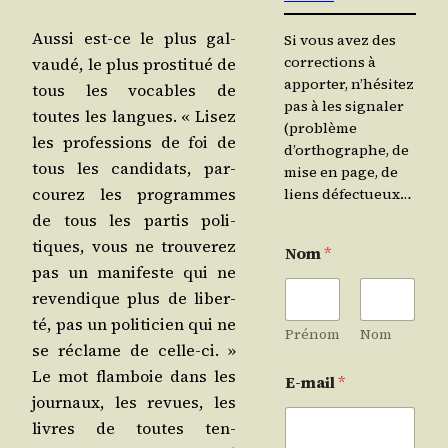
Aus­si est-ce le plus gal­
Si vous avez des
corrections à
vau­dé, le plus pros­ti­tué de
apporter, n’hésitez
tous les vocables de
pas à les signaler
toutes les langues. « Lisez
(problème
les pro­fes­sions de foi de
d’orthographe, de
tous les can­di­dats, par­
mise en page, de
cou­rez les pro­grammes
liens défectueux…
de tous les par­tis poli­
tiques, vous ne trou­ve­rez
Nom
*
pas un mani­feste qui ne
reven­dique plus de liber­
té, pas un poli­ti­cien qui ne
Prénom
Nom
se réclame de celle-ci. »
Le mot flam­boie dans les
E-mail
*
jour­naux, les revues, les
livres de toutes ten­