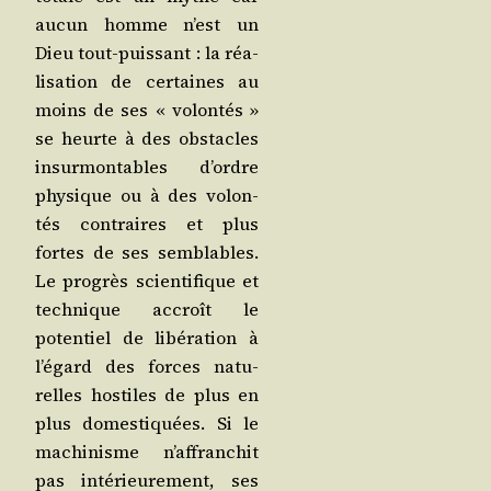
aucun homme n’est un
Dieu tout-puis­sant : la réa­
li­sa­tion de cer­taines au
moins de ses « volon­tés »
se heurte à des obs­tacles
insur­mon­tables d’ordre
phy­sique ou à des volon­
tés contraires et plus
fortes de ses sem­blables.
Le pro­grès scien­ti­fique et
tech­nique accroît le
poten­tiel de libé­ra­tion à
l’é­gard des forces natu­
relles hos­tiles de plus en
plus domes­ti­quées. Si le
machi­nisme n’af­fran­chit
pas inté­rieu­re­ment, ses