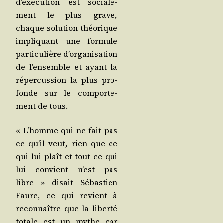
d’exé­cu­tion est socia­le­
ment le plus grave,
chaque solu­tion théo­rique
impli­quant une for­mule
par­ti­cu­lière d’or­ga­ni­sa­tion
de l’en­semble et ayant la
réper­cus­sion la plus pro­
fonde sur le com­por­te­
ment de tous.
« L’homme qui ne fait pas
ce qu’il veut, rien que ce
qui lui plaît et tout ce qui
lui convient n’est pas
libre » disait Sébas­tien
Faure, ce qui revient à
recon­naître que la liber­té
totale est un mythe car