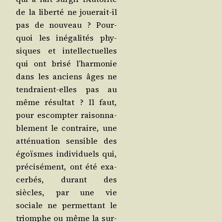
de la liber­té ne joue­rait-il
pas de nou­veau ? Pour­
quoi les inéga­li­tés phy­
siques et intel­lec­tuelles
qui ont bri­sé l’har­mo­nie
dans les anciens âges ne
ten­draient-elles pas au
même résul­tat ? Il faut,
pour escomp­ter rai­son­na­
ble­ment le contraire, une
atté­nua­tion sen­sible des
égoïsmes indi­vi­duels qui,
pré­ci­sé­ment, ont été exa­
cer­bés, durant des
siècles, par une vie
sociale ne per­met­tant le
triomphe ou même la sur­