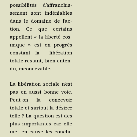
pos­si­bi­li­tés d’af­fran­chis­
se­ment sont indé­niables
dans le domaine de l’ac­
tion. Ce que cer­tains
appellent « la liber­té cos­
mique » est en pro­grès
constant — la libé­ra­tion
totale res­tant, bien enten­
du, inconcevable.
La libé­ra­tion sociale n’est
pas en aus­si bonne voie.
Peut-on la conce­voir
totale et sur­tout la dési­rer
telle ? La ques­tion est des
plus impor­tantes car elle
met en cause les conclu­