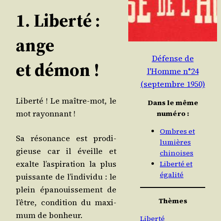
1. Liberté :
ange
Défense de
et démon !
l'Homme n°24
(septembre 1950)
Liber­té ! Le maître-mot, le
Dans le même
mot rayonnant !
numéro :
Ombres et
Sa réso­nance est pro­di­
lumières
gieuse car il éveille et
chinoises
exalte l’as­pi­ra­tion la plus
Liberté et
égalité
puis­sante de l’in­di­vi­du : le
plein épa­nouis­se­ment de
Thèmes
l’être, condi­tion du maxi­
mum de bonheur.
Liberté