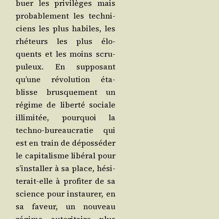
buer les pri­vi­lèges mais
pro­ba­ble­ment les tech­ni­
ciens les plus habiles, les
rhé­teurs les plus élo­
quents et les moins scru­
pu­leux. En sup­po­sant
qu’une révo­lu­tion éta­
blisse brus­que­ment un
régime de liber­té sociale
illi­mi­tée, pour­quoi la
tech­no-bureau­cra­tie qui
est en train de dépos­sé­der
le capi­ta­lisme libé­ral pour
s’ins­tal­ler à sa place, hési­
te­rait-elle à pro­fi­ter de sa
science pour ins­tau­rer, en
sa faveur, un nou­veau