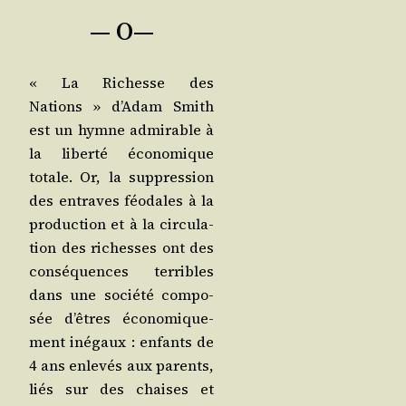
— O—
« La Richesse des
Nations » d’A­dam Smith
est un hymne admi­rable à
la liber­té éco­no­mique
totale. Or, la sup­pres­sion
des entraves féo­dales à la
pro­duc­tion et à la cir­cu­la­
tion des richesses ont des
consé­quences ter­ribles
dans une socié­té com­po­
sée d’êtres éco­no­mi­que­
ment inégaux : enfants de
4 ans enle­vés aux parents,
liés sur des chaises et