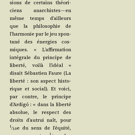
sions de cer­tains théo­ri­
ciens anar­chistes — en
même temps d’ailleurs
que la phi­lo­so­phie de
l’har­mo­nie par le jeu spon­
ta­né des éner­gies cos­
miques. « L’af­fir­ma­tion
inté­grale du prin­cipe de
liber­té, voi­là l’i­déal »
disait Sébas­tien Faure (La
liber­té : son aspect his­to­
rique et social). Et voi­ci,
par contre, le prin­cipe
d’Ar­digó : « dans la liber­té
abso­lue, le res­pect des
droits d’au­trui naît, pour
1
⁄
e
du sens de l’é­qui­té,
10
1