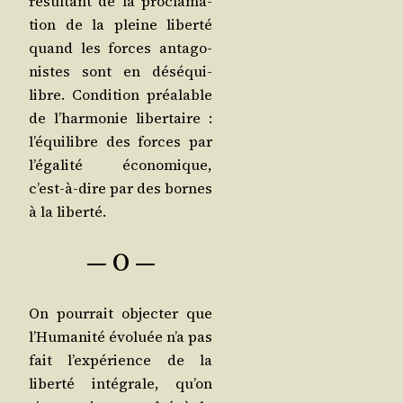
résul­tant de la pro­cla­ma­
tion de la pleine liber­té
quand les forces anta­go­
nistes sont en dés­équi­
libre. Condi­tion préa­lable
de l’har­mo­nie liber­taire :
l’é­qui­libre des forces par
l’é­ga­li­té éco­no­mique,
c’est-à-dire par des bornes
à la liberté.
— O —
On pour­rait objec­ter que
l’Hu­ma­ni­té évo­luée n’a pas
fait l’ex­pé­rience de la
liber­té inté­grale, qu’on