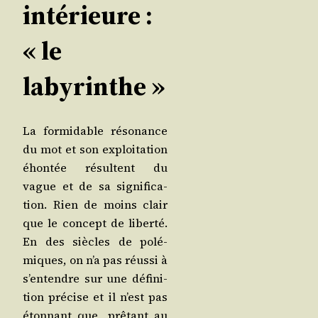
intérieure :
« le
labyrinthe »
La for­mi­dable réso­nance
du mot et son exploi­ta­tion
éhon­tée résultent du
vague
et de sa signi­fi­ca­
tion. Rien de moins clair
que le concept de liber­té.
En des siècles de polé­
miques, on n’a pas réus­si à
s’en­tendre sur une défi­ni­
tion pré­cise et il n’est pas
éton­nant que, prê­tant au