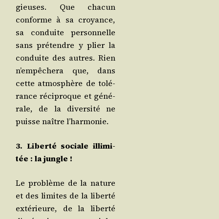
gieuses. Que cha­cun
conforme à sa croyance,
sa conduite per­son­nelle
sans pré­tendre y plier la
conduite des autres. Rien
n’empêchera que, dans
cette atmo­sphère de tolé­
rance réci­proque et géné­
rale, de la diver­si­té ne
puisse naître l’harmonie.
3. Liber­té sociale illi­mi­
tée : la jungle !
Le pro­blème de la nature
et des limites de la liber­té
exté­rieure, de la liber­té