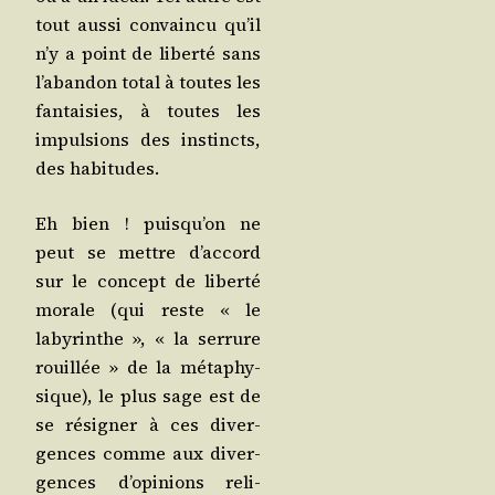
tout aus­si convain­cu qu’il
n’y a point de liber­té sans
l’a­ban­don total à toutes les
fan­tai­sies, à toutes les
impul­sions des ins­tincts,
des habitudes.
Eh bien ! puis­qu’on ne
peut se mettre d’ac­cord
sur le concept de liber­té
morale (qui reste « le
laby­rinthe », « la ser­rure
rouillée » de la méta­phy­
sique), le plus sage est de
se rési­gner à ces diver­
gences comme aux diver­
gences d’o­pi­nions reli­