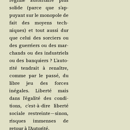
régime auto­ri­taire plus
solide (parce que s’ap­
puyant sur le mono­pole de
fait des moyens tech­
niques) et tout aus­si dur
que celui des sor­ciers ou
des guer­riers ou des mar­
chands ou des indus­triels
ou des ban­quiers ? L’au­to­
ri­té ten­drait à renaître,
comme par le pas­sé, du
libre jeu des forces
inégales. Liber­té mais
dans l’é­ga­li­té des condi­
tions, c’est-à-dire liber­té
sociale res­treinte — sinon,
risques immenses de
retour à l’Autorité.