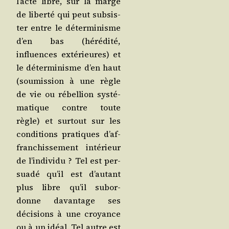
l’acte libre, sur la marge
de liber­té qui peut sub­sis­
ter entre le déter­mi­nisme
d’en bas (héré­di­té,
influences exté­rieures) et
le déter­mi­nisme d’en haut
(sou­mis­sion à une règle
de vie ou rébel­lion sys­té­
ma­tique contre toute
règle) et sur­tout sur les
condi­tions pra­tiques d’af­
fran­chis­se­ment inté­rieur
de l’in­di­vi­du ? Tel est per­
sua­dé qu’il est d’au­tant
plus libre qu’il subor­
donne davan­tage ses
déci­sions à une croyance
ou à un idéal. Tel autre est