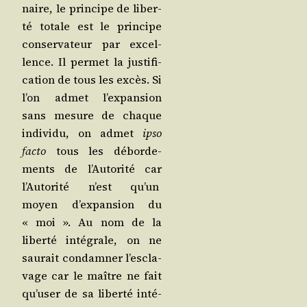
naire, le prin­cipe de liber­
té totale est le prin­cipe
conser­va­teur par excel­
lence. Il per­met la jus­ti­fi­
ca­tion de tous les excès. Si
l’on admet l’ex­pan­sion
sans mesure de chaque
indi­vi­du, on admet
ipso
fac­to
tous les débor­de­
ments de l’Au­to­ri­té car
l’Au­to­ri­té n’est qu’un
moyen d’ex­pan­sion du
« moi ». Au nom de la
liber­té inté­grale, on ne
sau­rait condam­ner l’es­cla­
vage car le maître ne fait
qu’u­ser de sa liber­té inté­