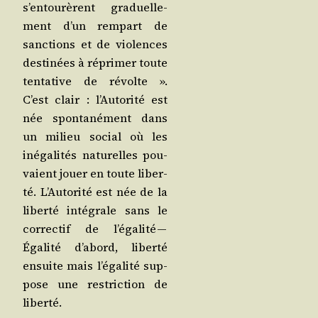
s’en­tou­rèrent gra­duel­le­
ment d’un rem­part de
sanc­tions et de vio­lences
des­ti­nées à répri­mer toute
ten­ta­tive de révolte ».
C’est clair : l’Au­to­ri­té est
née spon­ta­né­ment dans
un milieu social où les
inéga­li­tés natu­relles pou­
vaient jouer en toute liber­
té. L’Au­to­ri­té est née de la
liber­té inté­grale sans le
cor­rec­tif de l’é­ga­li­té —
Éga­li­té d’a­bord, liber­té
ensuite mais l’é­ga­li­té sup­
pose une res­tric­tion de
liberté.