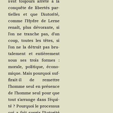
s’est tou­jours arrê­té à la
conquête de liber­tés par­
tielles et que l’Au­to­ri­té,
comme l’Hydre de Lerne
renaît, plus dévo­rante, si
l’on ne tranche pas, d’un
coup, toutes les têtes, si
l’on ne la détruit pas bru­
ta­le­ment et entiè­re­ment
sous ses trois formes :
morale, poli­tique, éco­no­
mique. Mais pour­quoi suf­
fi­rait-il de remettre
l’homme seul en pré­sence
de l’homme seul pour que
tout s’ar­range dans l’é­qui­
té ? Pour­quoi le pro­ces­sus
qui a fait sur­gir l’Au­to­ri­té