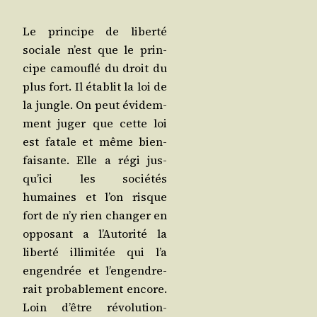
Le prin­cipe de liber­té
sociale n’est que le prin­
cipe camou­flé du droit du
plus fort. Il éta­blit la loi de
la jungle. On peut évi­dem­
ment juger que cette loi
est fatale et même bien­
fai­sante. Elle a régi jus­
qu’i­ci les socié­tés
humaines et l’on risque
fort de n’y rien chan­ger en
oppo­sant a l’Au­to­ri­té la
liber­té illi­mi­tée qui l’a
engen­drée et l’en­gen­dre­
rait pro­ba­ble­ment encore.
Loin d’être révo­lu­tion­