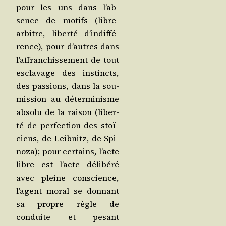
pour les uns dans l’ab­
sence de motifs (libre-
arbitre, liber­té d’in­dif­fé­
rence), pour d’autres dans
l’af­fran­chis­se­ment de tout
escla­vage des ins­tincts,
des pas­sions, dans la sou­
mis­sion au déter­mi­nisme
abso­lu de la rai­son (liber­
té de per­fec­tion des stoï­
ciens, de Leib­nitz, de Spi­
no­za); pour cer­tains, l’acte
libre est l’acte déli­bé­ré
avec pleine conscience,
l’agent moral se don­nant
sa propre règle de
conduite et pesant