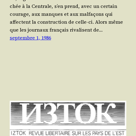
chée à la Cen­trale, s’en prend, avec un cer­tain
cou­rage, aux manques et aux mal­fa­çons qui
affectent la construc­tion de celle-ci. Alors même
que les jour­naux fran­çais riva­lisent de…
septembre 1, 1986