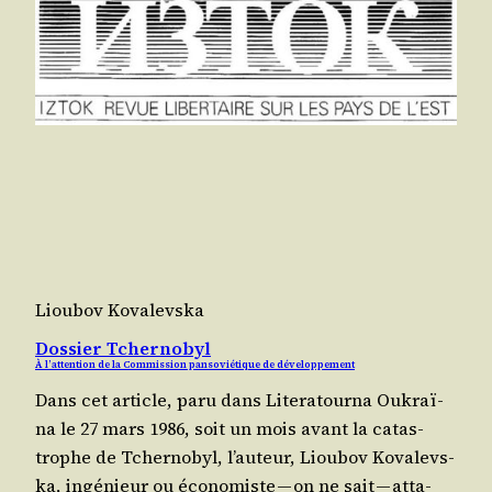
Lioubov Kovalevska
Dossier Tchernobyl
À l’attention de la Commission pansoviétique de développement
Dans cet article, paru dans Lite­ra­tour­na Oukraï­
na le 27 mars 1986, soit un mois avant la catas­
trophe de Tcher­no­byl, l’au­teur, Liou­bov Kova­levs­
ka, ingé­nieur ou éco­no­miste — on ne sait — atta­