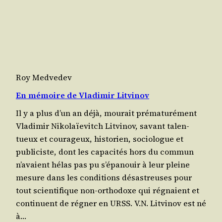
Roy Medvedev
En mémoire de Vladimir Litvinov
Il y a plus d’un an déjà, mou­rait pré­ma­tu­ré­ment
Vla­di­mir Niko­laïe­vitch Lit­vi­nov, savant talen­
tueux et cou­ra­geux, his­to­rien, socio­logue et
publi­ciste, dont les capa­ci­tés hors du com­mun
n’a­vaient hélas pas pu s’é­pa­nouir à leur pleine
mesure dans les condi­tions désas­treuses pour
tout scien­ti­fique non-ortho­doxe qui régnaient et
conti­nuent de régner en URSS. V.N. Lit­vi­nov est né
à…