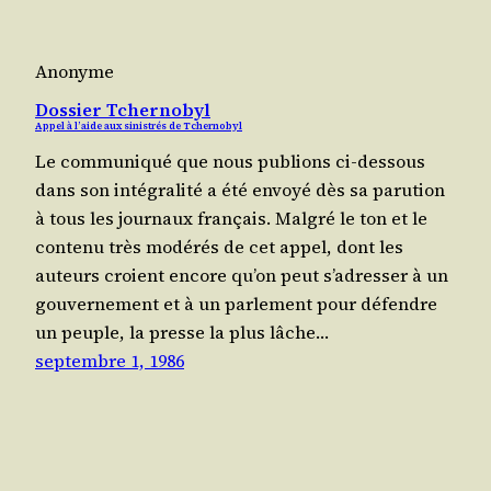
Anonyme
Dossier Tchernobyl
Appel à l’aide aux sinistrés de Tchernobyl
Le com­mu­ni­qué que nous publions ci-des­sous
dans son inté­gra­li­té a été envoyé dès sa paru­tion
à tous les jour­naux fran­çais. Mal­gré le ton et le
conte­nu très modé­rés de cet appel, dont les
auteurs croient encore qu’on peut s’a­dres­ser à un
gou­ver­ne­ment et à un par­le­ment pour défendre
un peuple, la presse la plus lâche…
septembre 1, 1986