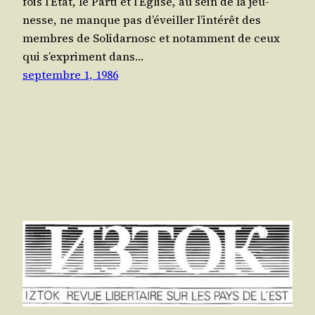
fois l’É­tat, le Par­ti et l’É­glise, au sein de la jeu­
nesse, ne manque pas d’é­veiller l’in­té­rêt des
membres de Soli­dar­nosc et notam­ment de ceux
qui s’ex­priment dans…
septembre 1, 1986