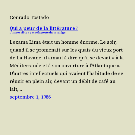
Conrado Tostado
Qui a peur de la littérature ?
L’impossible a passé la porte du sortilège
Leza­ma Lima était un homme énorme. Le soir,
quand il se pro­me­nait sur les quais du vieux port
de La Havane, il aimait à dire qu’il se devait « à la
Médi­ter­ra­née et à son ouver­ture à l’At­lan­tique ».
D’autres intel­lec­tuels qui avaient l’ha­bi­tude de se
réunir en plein air, devant un débit de café au
lait,…
septembre 1, 1986