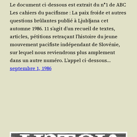
Le docu­ment ci-des­sous est extrait du n°1 de ABC
Les cahiers du paci­fisme : La paix froide et autres
ques­tions brû­lantes publié à Lju­bl­ja­na cet
automne 1986. 11 s’a­git d’un recueil de textes,
articles, péti­tions retra­çant l’his­toire du jeune
mou­ve­ment paci­fiste indé­pen­dant de Slo­vé­nie,
sur lequel nous revien­drons plus ample­ment
dans un autre numé­ro. L’ap­pel ci-des­sous…
septembre 1, 1986