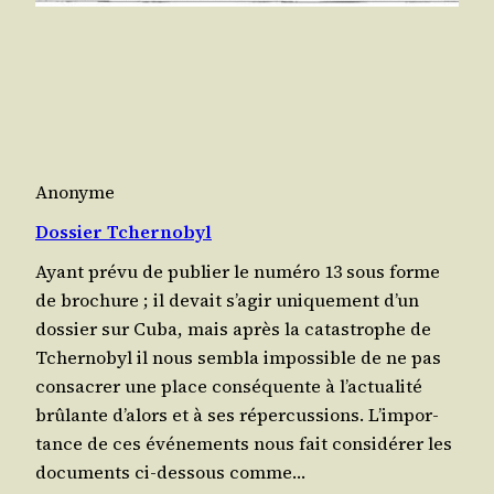
Anonyme
Dossier Tchernobyl
Ayant pré­vu de publier le numé­ro 13 sous forme
de bro­chure ; il devait s’a­gir uni­que­ment d’un
dos­sier sur Cuba, mais après la catas­trophe de
Tcher­no­byl il nous sem­bla impos­sible de ne pas
consa­crer une place consé­quente à l’ac­tua­li­té
brû­lante d’a­lors et à ses réper­cus­sions. L’im­por­
tance de ces évé­ne­ments nous fait consi­dé­rer les
docu­ments ci-des­sous comme…