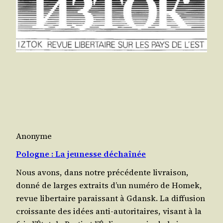
Anonyme
Pologne : La jeunesse déchaînée
Nous avons, dans notre pré­cé­dente livrai­son,
don­né de larges extraits d’un numé­ro de Homek,
revue liber­taire parais­sant à Gdansk. La dif­fu­sion
crois­sante des idées anti-auto­ri­taires, visant à la