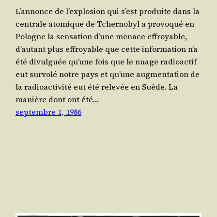
L’an­nonce de l’ex­plo­sion qui s’est pro­duite dans la
cen­trale ato­mique de Tcher­no­byl a pro­vo­qué en
Pologne la sen­sa­tion d’une menace effroyable,
d’au­tant plus effroyable que cette infor­ma­tion n’a
été divul­guée qu’une fois que le nuage radio­ac­tif
eut sur­vo­lé notre pays et qu’une aug­men­ta­tion de
la radio­ac­ti­vi­té eut été rele­vée en Suède. La
manière dont ont été…
septembre 1, 1986