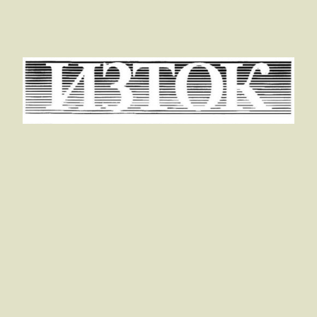
Anonyme
Dossier Cuba, Annexe III
La répres­sion qui a frap­pé le mou­ve­ment liber­