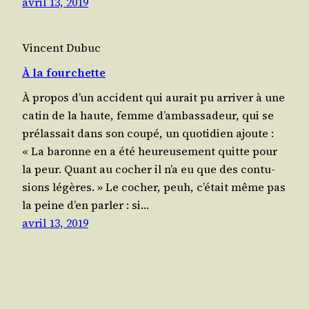
avril 13, 2019
Vincent Dubuc
À la fourchette
À pro­pos d’un acci­dent qui aurait pu arri­ver à une
catin de la haute, femme d’ambassadeur, qui se
pré­las­sait dans son cou­pé, un quo­ti­dien ajoute :
« La baronne en a été heu­reu­se­ment quitte pour
la peur. Quant au cocher il n’a eu que des contu­
sions légères. » Le cocher, peuh, c’était même pas
la peine d’en par­ler : si…
avril 13, 2019