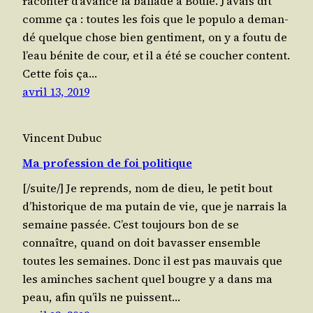
racon­ter d’avance la bal­lade à Boulé. J’avais dit
comme ça : toutes les fois que le popu­lo a deman­
dé quelque chose bien gen­ti­ment, on y a fou­tu de
l’eau bénite de cour, et il a été se cou­cher content.
Cette fois ça…
avril 13, 2019
Vincent Dubuc
Ma profession de foi politique
[/​suite/​] Je reprends, nom de dieu, le petit bout
d’historique de ma putain de vie, que je nar­rais la
semaine passée. C’est tou­jours bon de se
connaître, quand on doit bavas­ser ensemble
toutes les semaines. Donc il est pas mau­vais que
les aminches sachent quel bougre y a dans ma
peau, afin qu’ils ne puissent…