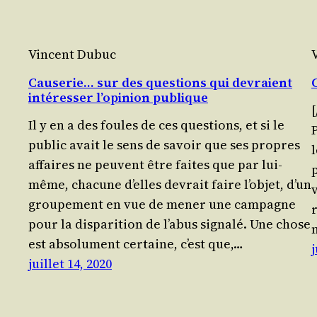
Vincent Dubuc
Causerie… sur des questions qui devraient
intéresser l’opinion publique
[
Il y en a des foules de ces ques­tions, et si le
public avait le sens de savoir que ses propres
l
affaires ne peuvent être faites que par lui-
même, cha­cune d’elles devrait faire l’objet, d’un
grou­pe­ment en vue de mener une cam­pagne
pour la dis­pa­ri­tion de l’abus signalé. Une chose
est abso­lu­ment cer­taine, c’est que,…
j
juillet 14, 2020