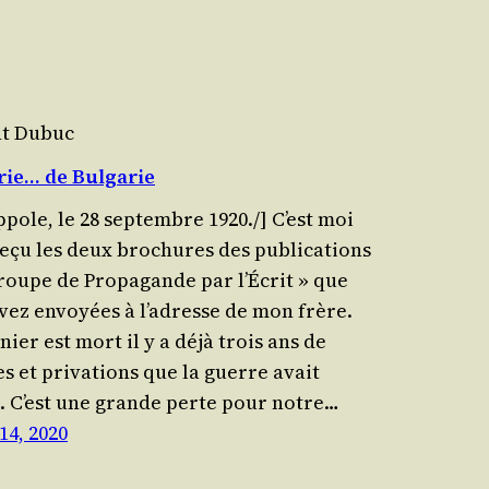
nt Dubuc
rie… de Bulgarie
ippole, le 28 sep­tembre 1920./] C’est moi
reçu les deux bro­chures des publi­ca­tions
roupe de Pro­pa­gande par l’Écrit » que
vez envoyées à l’adresse de mon frère.
nier est mort il y a déjà trois ans de
s et pri­va­tions que la guerre avait
. C’est une grande perte pour notre…
 14, 2020