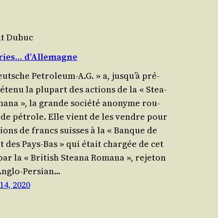
nt Dubuc
ries… d’Allemagne
eutsche Petroleum‑A.G. » a, jusqu’à pré­
éte­nu la plu­part des actions de la « Stea­
a­na », la grande socié­té ano­nyme rou­
de pétrole. Elle vient de les vendre pour
­lions de francs suisses à la « Banque de
t des Pays-Bas » qui était char­gée de cet
ar la « Bri­tish Stea­na Roma­na », reje­ton
 Anglo-Per­sian…
 14, 2020