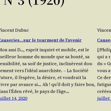
Vincent Dubuc
Vince
Causeries…sur le tourment de l’avenir
Cause
Mon ami D…, esprit inquiet et mobile, est le
[/​Phil
meilleur homme du monde que sa bon­té, sa
qui a 
en­si­bi­li­té, sa soif de jus­tice, incli­nèrent dou­
du « G
e­ment vers l’idéal anar­chiste. – La Socié­té
vous a
uture, il l’espère, la désire, et vou­drait la
Ce der­
vivre par avance si… Ah ! qu’il doit y faire bon,
fatigue
dans l’Éden rêvé, le pays de l’âge…
créées
uillet 14, 2020
juillet