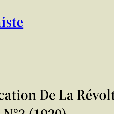
iste
cation De La Révolt
N°3 (1920)