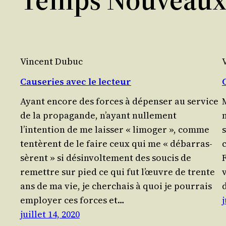
Vincent Dubuc
Causeries avec le lecteur
Ayant encore des forces à dépen­ser au ser­vice
de la pro­pa­gande, n’ayant nul­le­ment
l’intention de me lais­ser « limo­ger », comme
s
ten­tèrent de le faire ceux qui me « débar­ras­
c
sèrent » si désin­vol­te­ment des sou­cis de
F
remettre sur pied ce qui fut l’œuvre de trente
ans de ma vie, je cher­chais à quoi je pour­rais
employer ces forces et…
j
juillet 14, 2020