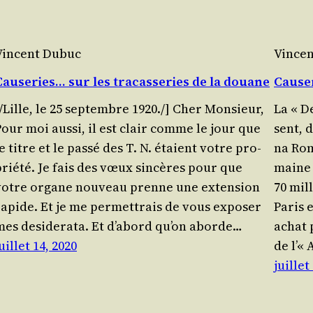
Vincent Dubuc
Vince
Causeries… sur les tracasseries de la douane
Cause
/​Lille, le 25 sep­tembre 1920./] Cher Mon­sieur,
La « D
Pour moi aus­si, il est clair comme le jour que
sent, d
e titre et le pas­sé des T. N. étaient votre pro­
na Rom
prié­té. Je fais des vœux sin­cères pour que
maine 
votre organe nou­veau prenne une exten­sion
70 mil
rapide. Et je me per­met­trais de vous expo­ser
Paris e
mes desi­de­ra­ta. Et d’abord qu’on aborde…
achat p
uillet 14, 2020
de l’«
juillet