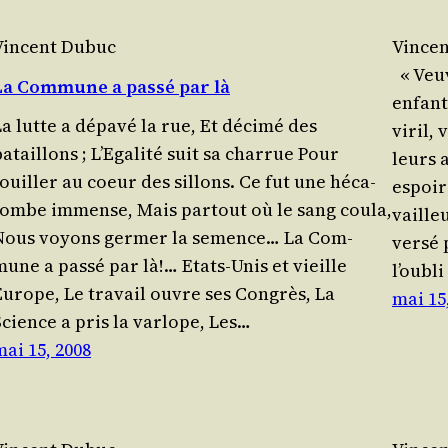
Vincent Dubuc
Vince
« Veuv
La Commune a passé par là
enfant
a lutte a dépa­vé la rue, Et déci­mé des
viril,
ataillons ; L’E­ga­li­té suit sa charrue Pour
leurs 
fouiller au coeur des sillons. Ce fut une héca­
espoir
tombe immense, Mais par­tout où le sang coula,
vaille
Nous voyons ger­mer la semence… La Com­
ver­sé
mune a pas­sé par là!… Etats-Unis et vieille
l’ou­bl
Europe, Le tra­vail ouvre ses Congrès, La
mai 15
Science a pris la varlope, Les…
mai 15, 2008