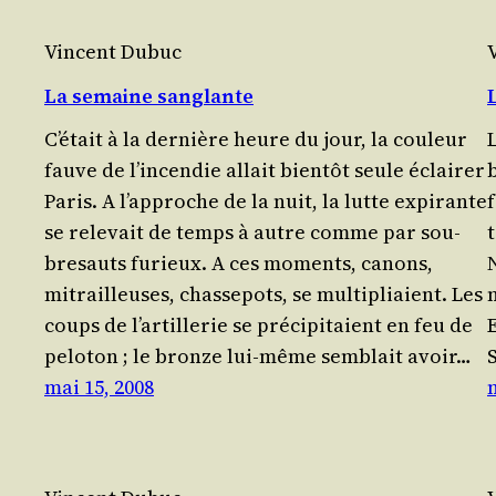
Vincent Dubuc
La semaine sanglante
C’é­tait à la der­nière heure du jour, la cou­leur
L
fauve de l’in­cen­die allait bien­tôt seule éclai­rer
b
Paris. A l’ap­proche de la nuit, la lutte expi­rante
se rele­vait de temps à autre comme par sou­
bre­sauts furieux. A ces moments, canons,
mitrailleuses, chas­se­pots, se mul­ti­pliaient. Les
coups de l’ar­tille­rie se pré­ci­pi­taient en feu de
pelo­ton ; le bronze lui-même sem­blait avoir…
mai 15, 2008