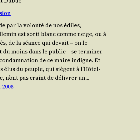
nt Dubuc
sion
 de par la volon­té de nos édiles,
lle­min est sorti blanc comme neige, ou à
ès, de la séance qui devait – on le
t du moins dans le public – se ter­mi­ner
 condam­na­tion de ce maire indigne. Et
es élus du peuple, qui siègent à l’Hô­tel-
e, n’ont pas craint de déli­vrer un…
, 2008