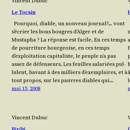
Vincent Dubuc
Le Tocsin
Pour­quoi, diable, un nou­veau jour­nal?… vont
s’é­crier les bons bougres d’Al­ger et de
n
Mustapha ? La réponse est facile. En ces temps
a
de pour­ri­ture bour­geoise, en ces temps
d’exploitation capi­ta­liste, le peuple n’a pas
assez de défenseurs. Les feuilles sala­riées pul­
lulent, bavant à des milliers d’exem­plaires, et à
tout pro­pos, sur les pauvres diables qui…
mai 15, 2008
Vincent Dubuc
Biribi