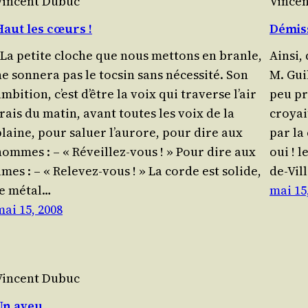
Vincent Dubuc
Vince
Haut les cœurs !
Démis
La petite cloche que nous met­tons en branle,
Ain­si,
e son­ne­ra pas le tocsin sans néces­si­té. Son
M. Gui
mbi­tion, c’est d’être la voix qui tra­verse l’air
peu pr
frais du matin, avant toutes les voix de la
croyai
plaine, pour saluer l’au­rore, pour dire aux
par la
hommes : – « Réveillez-vous ! » Pour dire aux
oui ! l
âmes : – « Relevez-vous ! » La corde est solide,
de-Vill
le métal…
mai 15
mai 15, 2008
Vincent Dubuc
Un aveu