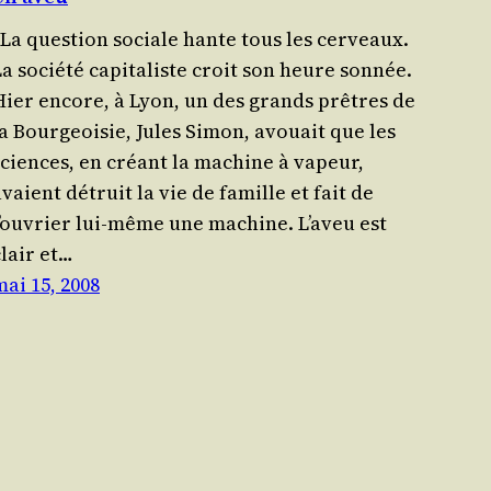
La ques­tion sociale hante tous les cer­veaux.
a société capi­ta­liste croit son heure sonnée.
Hier encore, à Lyon, un des grands prêtres de
la Bourgeoisie, Jules Simon, avouait que les
sciences, en créant la machine à vapeur,
vaient détruit la vie de famille et fait de
l’ouvrier lui-même une machine. L’a­veu est
clair et…
mai 15, 2008