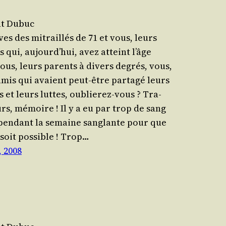
nt Dubuc
es des mitraillés de 71 et vous, leurs
s qui, aujourd’hui, avez atteint l’âge
 vous, leurs parents à divers degrés, vous,
amis qui avaient peut-être partagé leurs
s et leurs luttes, oublierez-vous ? Tra­
urs, mémoire ! Il y a eu par trop de sang
 pen­dant la semaine san­glante pour que
i soit pos­sible ! Trop…
, 2008