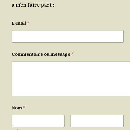
à m’en faire part :
E-mail
*
Commentaire ou message
*
Nom
*