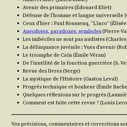
Ave­nir des pri­maires (Édouard Eliet)
Défense de l’homme et langue uni­ver­selle 
Ceux d’hier : Paul Rous­senq, “L’in­co” (Éli­sé
Anec­dotes, para­doxes, sym­boles
(Pierre-Va
Les imbé­ciles ne sont pas nudistes (Charl
La délin­quance juvé­nile : Vues d’a­ve­nir (Ro
Le triomphe de Caïn (Émile Véran)
De l’i­nu­ti­li­té de la fonc­tion guer­rière (S. V
Revue des livres (Serge)
La mys­tique de l’His­toire (Gas­ton Leval)
Pro­grès tech­nique et bon­heur (Émile Bache
Quelques réflexions sur le pro­grès (Lau­miè
Com­ment est faite cette revue ? (Louis Leco
Vos précisions, commentaires et corrections son