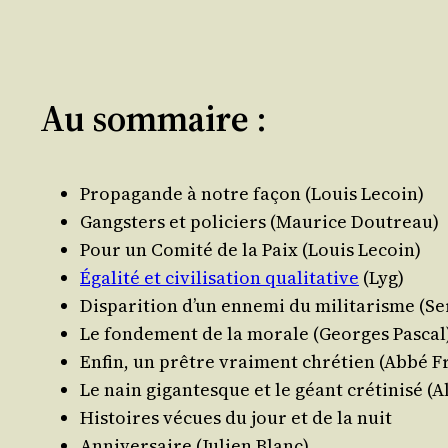
Au sommaire :
Pro­pa­gande à notre façon (Louis Lecoin)
Gang­sters et poli­ciers (Mau­rice Doutreau)
Pour un Comi­té de la Paix (Louis Lecoin)
Éga­li­té et civi­li­sa­tion qua­li­ta­tive
(Lyg)
Dis­pa­ri­tion d’un enne­mi du mili­ta­risme (S
Le fon­de­ment de la morale (Georges Pascal
Enfin, un prêtre vrai­ment chré­tien (Abbé F
Le nain gigan­tesque et le géant cré­ti­ni­sé (
His­toires vécues du jour et de la nuit
Anni­ver­saire (Julien Blanc)