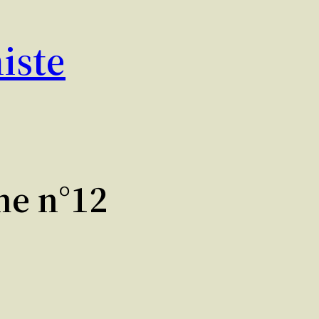
iste
me n°12