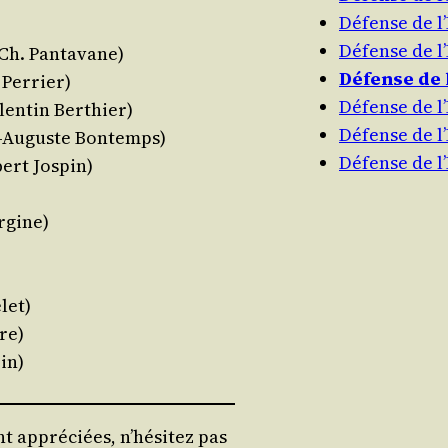
Défense de 
Défense de 
(Ch. Pantavane)
Défense de
e Perrier)
Défense de 
len­tin Berthier)
Défense de 
es-Auguste Bontemps)
Défense de 
bert Jospin)
ergine)
let)
re)
in)
t appréciées, n’hésitez pas