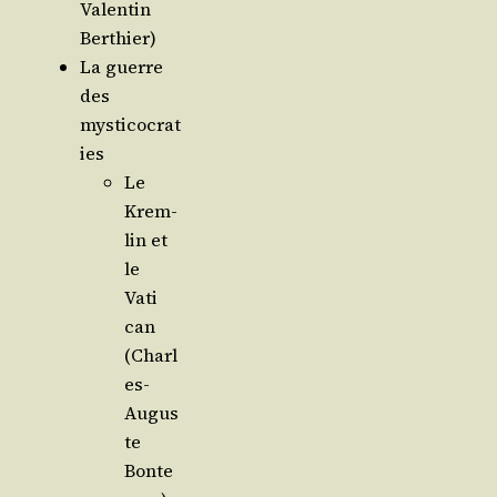
Valen­tin
Berthier)
La guerre
des
mysticocrat
ies
Le
Krem­
lin et
le
Vati­
can
(Charl
es-
Augus
te
Bonte