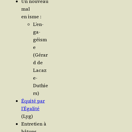
Un nou­veau
mal
en isme :
L’en­
ga­
géism
e
(Gérar
d de
Lacaz
e-
Duthie
rs)
Équi­té par
l’É­ga­li­té
(Lyg)
Entre­tien à
bâtons