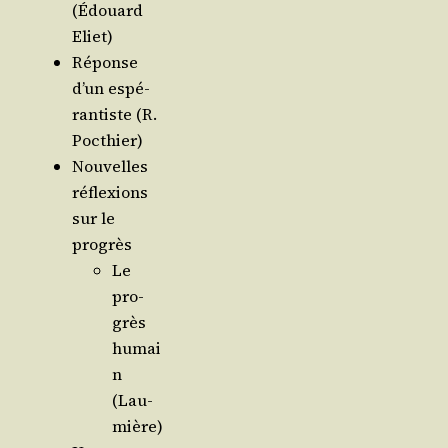
(Édouard
Eliet)
Réponse
d’un espé­
ran­tiste (R.
Pocthier)
Nou­velles
réflexions
sur le
progrès
Le
pro­
grès
humai
n
(Lau­
mière)