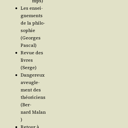
mps)
Les ensei­
gne­ments
de la phi­lo­
so­phie
(Georges
Pascal)
Revue des
livres
(Serge)
Dan­ge­reux
aveu­gle­
ment des
théo­ri­ciens
(Ber­
nard Malan
)
Retour à