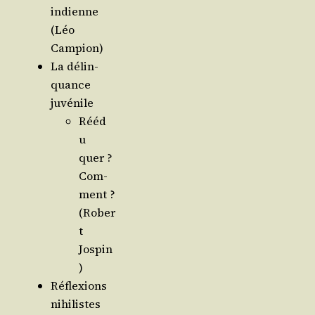
indienne
(Léo
Campion)
La délin­
quance
juvénile
Rééd
u­
quer ?
Com­
ment ?
(Rober
t
Jospin
)
Réflexions
nihi­listes