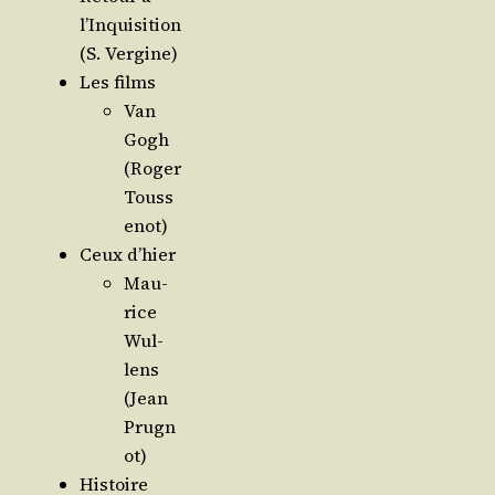
l’In­qui­si­tion
(S. Vergine)
Les films
Van
Gogh
(Roger
Touss
enot)
Ceux d’hier
Mau­
rice
Wul­
lens
(Jean
Prugn
ot)
His­toire