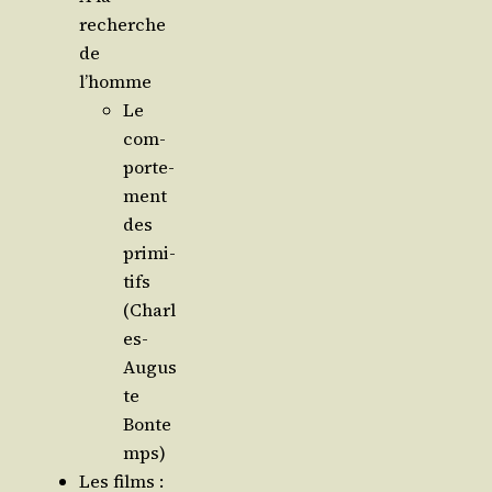
recherche
de
l’homme
Le
com­
por­te­
ment
des
pri­mi­
tifs
(Charl
es-
Augus
te
Bonte
mps)
Les films :