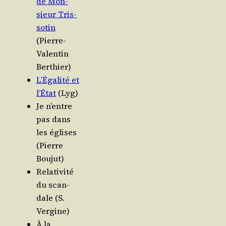
de Mon­
sieur Tris­
so­tin
(Pierre-
Valen­tin
Berthier)
L’É­ga­li­té et
l’É­tat
(Lyg)
Je n’entre
pas dans
les églises
(Pierre
Boujut)
Rela­ti­vi­té
du scan­
dale (S.
Vergine)
À la