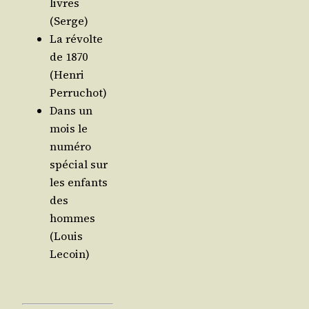
livres
(Serge)
La révolte
de 1870
(Hen­ri
Perruchot)
Dans un
mois le
numé­ro
spé­cial sur
les enfants
des
hommes
(Louis
Lecoin)