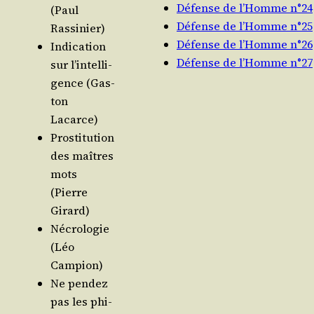
Défense de l’Homme n°24
(Paul
Défense de l’Homme n°25
Rassinier)
Défense de l’Homme n°26
Indi­ca­tion
Défense de l’Homme n°27
sur l’in­tel­li­
gence (Gas­
ton
Lacarce)
Pros­ti­tu­tion
des maîtres
mots
(Pierre
Girard)
Nécro­lo­gie
(Léo
Campion)
Ne pen­dez
pas les phi­