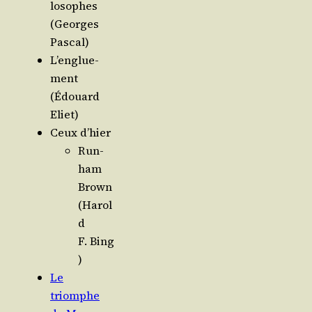
lo­sophes
(Georges
Pascal)
L’en­glue­
ment
(Édouard
Eliet)
Ceux d’hier
Run­
ham
Brown
(Harol
d
F. Bing
)
Le
triomphe