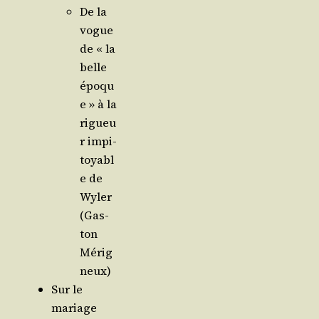
De la
vogue
de « la
belle
époqu
e » à la
rigueu
r impi­
toyabl
e de
Wyler
(Gas­
ton
Mérig
neux)
Sur le
mariage