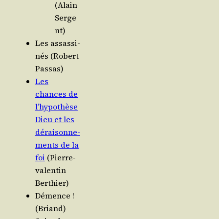
(Alain
Serge
nt)
Les assas­si­
nés (Robert
Passas)
Les
chances de
l’hy­po­thèse
Dieu et les
dérai­son­ne­
ments de la
foi
(Pierre-
valen­tin
Berthier)
Démence !
(Briand)