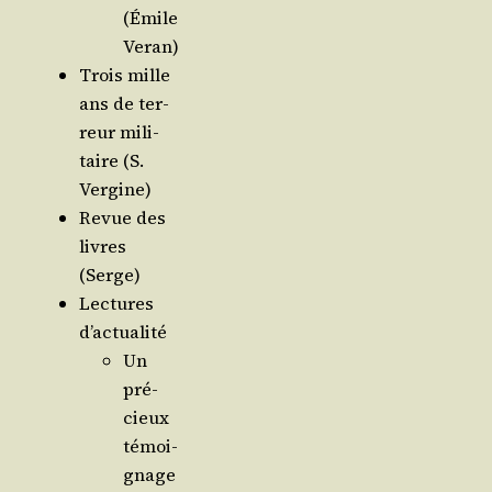
(Émile
Veran)
Trois mille
ans de ter­
reur mili­
taire (S.
Vergine)
Revue des
livres
(Serge)
Lec­tures
d’actualité
Un
pré­
cieux
témoi­
gnage