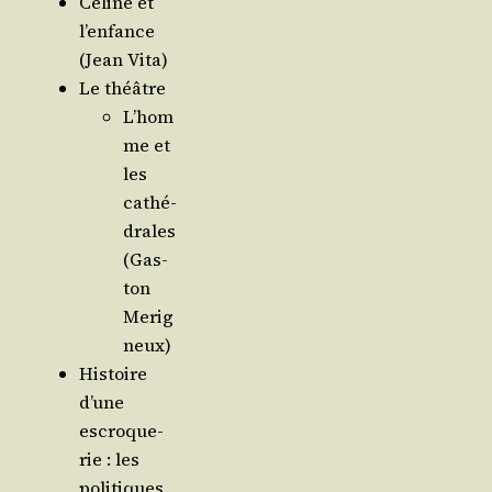
Céline et
l’en­fance
(Jean Vita)
Le théâtre
L’hom
me et
les
cathé­
drales
(Gas­
ton
Merig
neux)
His­toire
d’une
escro­que­
rie : les
poli­tiques