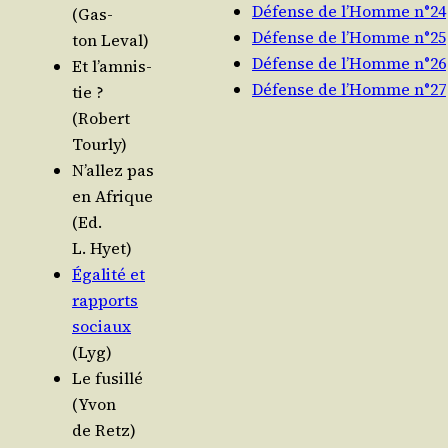
Défense de l’Homme n°24
(Gas­
Défense de l’Homme n°25
ton Leval)
Défense de l’Homme n°26
Et l’am­nis­
Défense de l’Homme n°27
tie ?
(Robert
Tourly)
N’al­lez pas
en Afrique
(Ed.
L. Hyet)
Éga­li­té et
rap­ports
sociaux
(Lyg)
Le fusillé
(Yvon
de Retz)