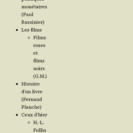
moné­taires
(Paul
Rassinier)
Les films
Films
roses
et
films
noirs
(G.M.)
His­toire
d’un livre
(Fer­nand
Planche)
Ceux d’hier
H.-L.
Fol­lin