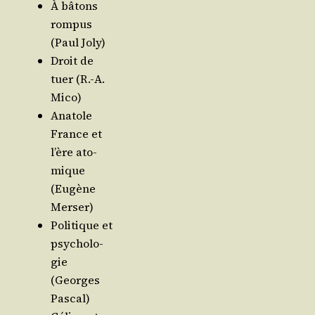
À bâtons
rom­pus
(Paul Joly)
Droit de
tuer (R.-A.
Mico)
Ana­tole
France et
l’ère ato­
mique
(Eugène
Merser)
Poli­tique et
psy­cho­lo­
gie
(Georges
Pascal)