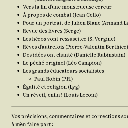
Vers la fin d’une mons­trueuse erreur
À pro­pos de com­bat (Jean Cello)
Pour un por­trait de Julien Blanc (Armand 
Revue des livres (Serge)
Les héros vont res­sus­ci­ter (S. Vergine)
Rêves d’autrefois (Pierre-Valen­tin Berthier
Des idées ont chan­té (Danielle Rubinstain)
Le péché ori­gi­nel (Léo Campion)
Les grands édu­ca­teurs socialistes
Paul Robin (P.R.)
Éga­li­té et reli­gion (Lyg)
Un réveil, enfin ! (Louis Lecoin)
Vos précisions, commentaires et corrections son
à m’en faire part :