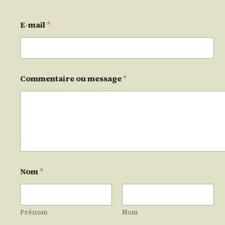
E-mail
*
Commentaire ou message
*
Nom
*
Prénom
Nom