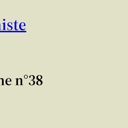
iste
me n°38