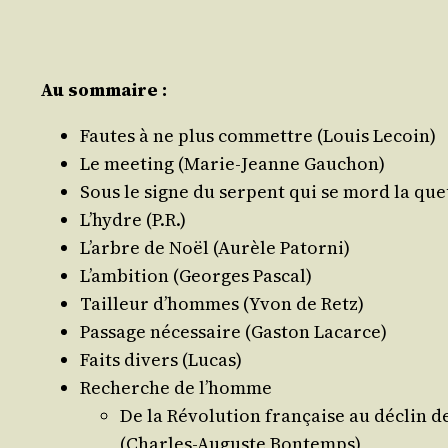
Au som­maire :
Fautes à ne plus com­mettre (Louis Lecoin)
Le mee­ting (Marie-Jeanne Gauchon)
Sous le signe du ser­pent qui se mord la que
L’hydre (P.R.)
L’arbre de Noël (Aurèle Patorni)
L’ambition (Georges Pascal)
Tailleur d’hommes (Yvon de Retz)
Pas­sage néces­saire (Gas­ton Lacarce)
Faits divers (Lucas)
Recherche de l’homme
De la Révo­lu­tion fran­çaise au déclin 
(Charles-Auguste Bontemps)