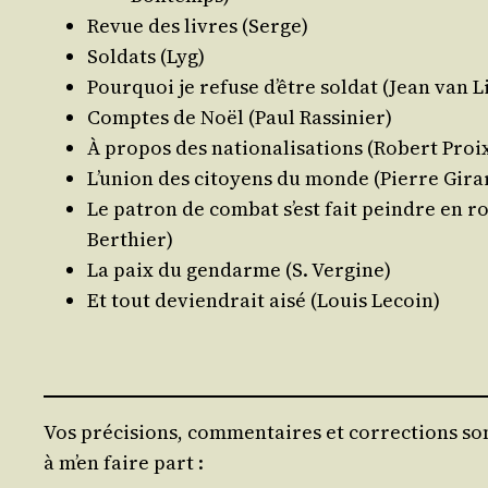
Revue des livres (Serge)
Sol­dats (Lyg)
Pour­quoi je refuse d’être sol­dat (Jean van L
Comptes de Noël (Paul Rassinier)
À pro­pos des natio­na­li­sa­tions (Robert Proi
L’union des citoyens du monde (Pierre Gira
Le patron de com­bat s’est fait peindre en r
Berthier)
La paix du gen­darme (S. Vergine)
Et tout devien­drait aisé (Louis Lecoin)
Vos précisions, commentaires et corrections son
à m’en faire part :