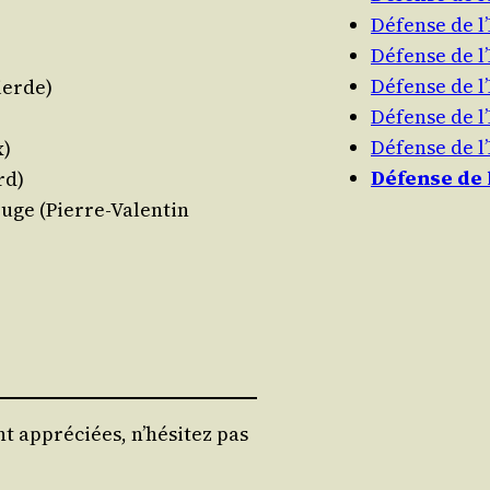
Défense de 
Défense de 
Défense de 
ierde)
Défense de 
Défense de 
x)
Défense de
rd)
ouge (Pierre-Valen­tin
t appréciées, n’hésitez pas