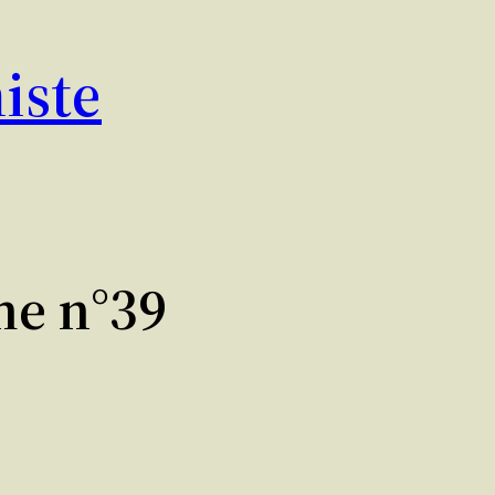
iste
me n°39