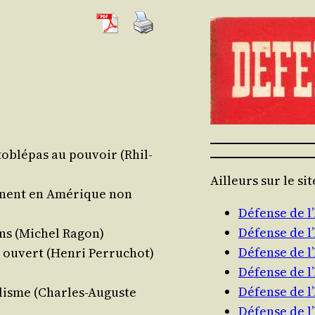
o­blé­pas au pou­voir (Rhil­
Ailleurs sur le si
urnent en Amé­rique non
Défense de 
Défense de 
iens (Michel Ragon)
Défense de 
 ouvert (Hen­ri Perruchot)
Défense de 
Défense de 
a­lisme (Charles-Auguste
Défense de 