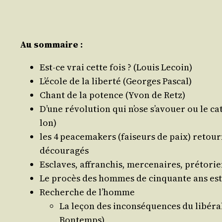
Au som­maire :
Est-ce vrai cette fois ? (Louis Lecoin)
L’école de la liber­té (Georges Pascal)
Chant de la potence (Yvon de Retz)
D’une révo­lu­tion qui n’ose s’avouer ou le cat
lon)
les 4 pea­ce­ma­kers (fai­seurs de paix) reto
découragés
Esclaves, affran­chis, mer­ce­naires, pré­to­r
Le pro­cès des hommes de cin­quante ans est
Recherche de l’homme
La leçon des incon­sé­quences du libé­r
Bontemps)