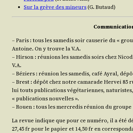
Sur la grève des mineurs
(G. Butaud)
Com­mu­ni­ca­ti
– Paris : tous les same­dis soir cau­se­rie du « gro
Antoine. On y trouve la V.A.
– Hir­son : réunions les same­dis soirs chez Nico
V.A.
– Béziers : réunion les same­dis, café Ayral, dépô
– Brest : dépôt chez notre cama­rade Her­vei 85 r
lui touts publi­ca­tions végé­ta­riennes, natu­ristes
« publi­ca­tions nouvelles ».
– Rouen : tous les mer­cre­dis réunion du groupe 
La revue indique que pour ce numé­ro, il a été dé
27,45 fr pour le papier et 14,50 fr en cor­res­pon­d