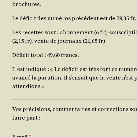
brochures.
Le défi­cit des numé­ros pré­cé­dent est de 78,35 fr.
Les recettes sont : abon­ne­ment (6 fr), sous­crip­t
(2,15 fr), vente de jour­naux (26,65 fr)
Défi­cit total : 49,60 francs.
Il est indi­qué : « Le défi­cit est très fort ce num
avan­cé la paru­tion. Il s’ensuit que la vente n’es
attendions »
Vos précisions, commentaires et corrections son
faire part :
E-mail
*