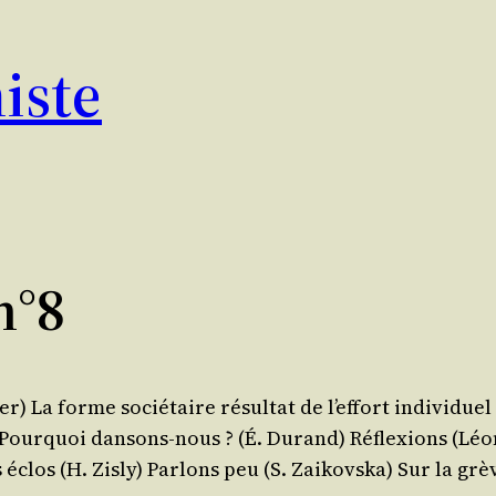
iste
n°8
La forme socié­taire résul­tat de l’effort indi­vi­duel 
Pour­quoi dan­sons-nous ? (É. Durand) Réflexions (Léon
s éclos (H. Zisly) Par­lons peu (S. Zaikovska) Sur la gr