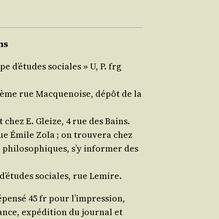
ons
upe d’études sociales » U, P. frg
­dème rue Mac­que­noise, dépôt de la
t chez E. Gleize, 4 rue des Bains.
ue Émile Zola ; on trou­ve­ra chez
, phi­lo­so­phiques, s’y infor­mer des
d’études sociales, rue Lemire.
pen­sé 45 fr pour l’impression,
ance, expé­di­tion du jour­nal et