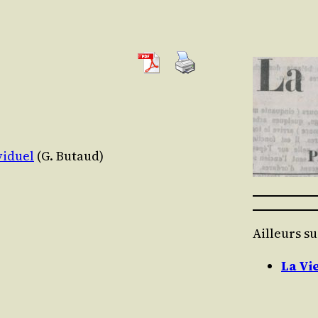
vi­duel
(G. Butaud)
Ailleurs su
La Vi