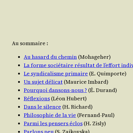
Au som­maire :
Au hasard du che­min
(Moha­ge­her)
La forme socié­taire résul­tat de l’effort indi­
Le syn­di­ca­lisme pri­maire
(E. Quimporte)
Un sujet déli­cat
(Mau­rice Imbard)
Pour­quoi dan­sons-nous ?
(É. Durand)
Réflexions
(Léon Hubert)
Dans le silence
(H. Richard)
Phi­lo­so­phie de la vie
(Fer­nand-Paul)
Par­mi les pen­sers éclos
(H. Zisly)
Par­lons peu
(S. Zaikovska)