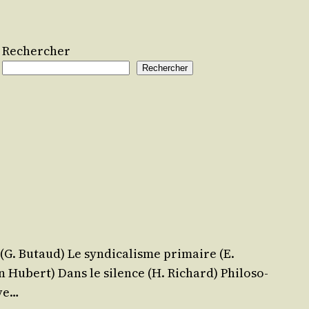
Rechercher
Rechercher
(G. Butaud) Le syn­di­ca­lisme pri­maire (E.
 Hubert) Dans le silence (H. Richard) Phi­lo­so­
ève…