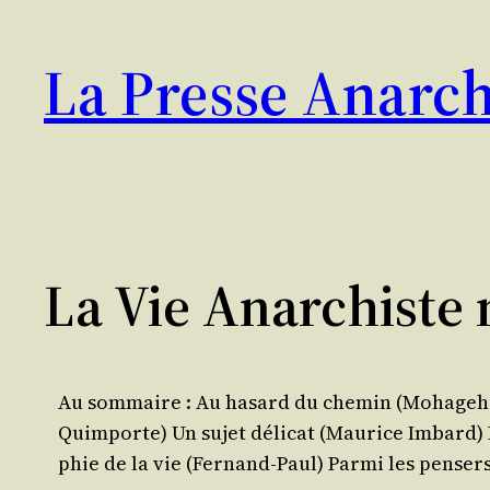
Aller
au
La Presse Anarch
contenu
La Vie Anarchiste 
Au som­maire : Au hasard du che­min (Moha­ge­her) 
Quimporte) Un sujet déli­cat (Mau­rice Imbard) 
phie de la vie (Fer­nand-Paul) Par­mi les pen­ser