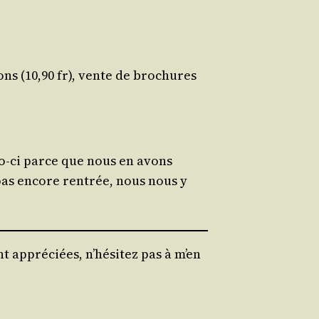
ions (10,90 fr), vente de bro­chures
é­ro-ci parce que nous en avons
t pas encore ren­trée, nous nous y
t appréciées, n’hésitez pas à m’en