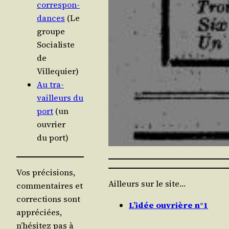
cor­res­pon­
dances
(Le
groupe
Socia­liste
de
Villequier)
Au tra­
vailleurs du
port
(un
ouvrier
du port)
Vos précisions,
Ailleurs sur le site…
commentaires et
corrections sont
L’idée ouvrière n°1
appréciées,
n’hésitez pas à