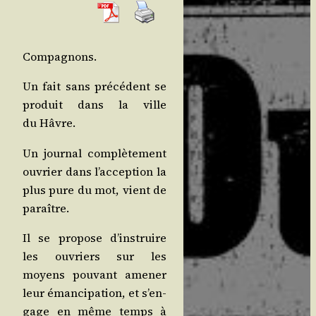
Com­pa­gnons.
Un fait sans pré­cé­dent se
pro­duit dans la ville
du Hâvre.
Un jour­nal com­plè­te­ment
ouvrier dans l’ac­cep­tion la
plus pure du mot, vient de
paraître.
Il se pro­pose d’ins­truire
les ouvriers sur les
moyens pou­vant ame­ner
leur éman­ci­pa­tion, et s’en­
gage en même temps à