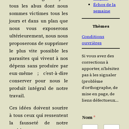
Échos de la
tous les abus dont nous
semaine
sommes vic­times tous les
jours et dans un plan que
Thèmes
nous vous expo­se­rons
ulté­rieu­re­ment, nous nous
Conditions
pro­po­se­rons de sup­pri­mer
ouvrières
le plus vite pos­sible les
Si vous avez des
para­sites qui vivent à nos
corrections à
dépens sans pro­duire par
apporter, n’hésitez
eux-même ; c’est-à-dire
pas à les signaler
conser­ver pour nous le
(problème
d’orthographe, de
pro­duit inté­gral de notre
mise en page, de
travail.
liens défectueux…
Ces idées doivent sou­rire
à tous ceux qui res­sentent
Nom
*
la faus­se­té de notre