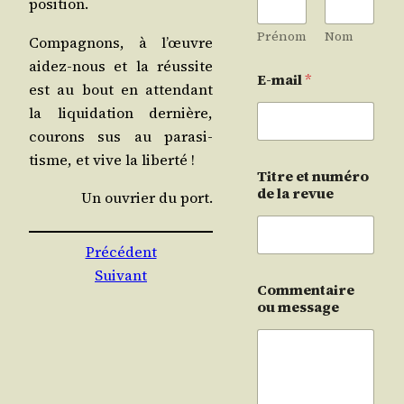
position.
Prénom
Nom
Com­pa­gnons, à l’œuvre
aidez-nous et la réus­site
E-mail
*
est au bout en atten­dant
la liqui­da­tion der­nière,
cou­rons sus au para­si­
tisme, et vive la liberté !
Titre et numéro
de la revue
Un ouvrier du port.
Précédent
Suivant
Commentaire
ou message