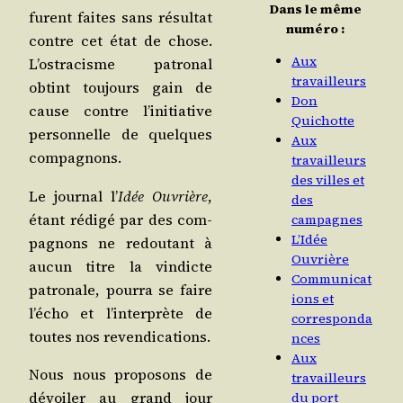
Dans le même
furent faites sans résul­tat
numéro :
contre cet état de chose.
Aux
L’os­tra­cisme patro­nal
travailleurs
obtint tou­jours gain de
Don
cause contre l’i­ni­tia­tive
Quichotte
per­son­nelle de quelques
Aux
compagnons.
travailleurs
des villes et
Le jour­nal l’
Idée Ouvrière
,
des
étant rédi­gé par des com­
campagnes
L’Idée
pa­gnons ne redou­tant à
Ouvrière
aucun titre la vin­dicte
Communicat
patro­nale, pour­ra se faire
ions et
l’é­cho et l’in­ter­prète de
corresponda
toutes nos revendications.
nces
Aux
Nous nous pro­po­sons de
travailleurs
dévoi­ler au grand jour
du port