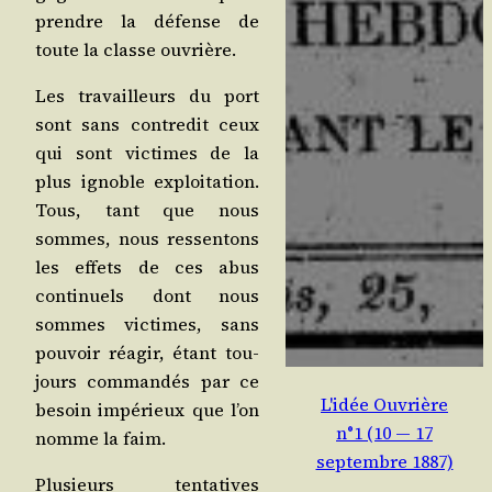
prendre la défense de
toute la classe ouvrière.
Les tra­vailleurs du port
sont sans contre­dit ceux
qui sont vic­times de la
plus ignoble exploi­ta­tion.
Tous, tant que nous
sommes, nous res­sen­tons
les effets de ces abus
conti­nuels dont nous
sommes vic­times, sans
pou­voir réagir, étant tou­
jours com­man­dés par ce
L'idée Ouvrière
besoin impé­rieux que l’on
n°1 (10 — 17
nomme la faim.
septembre 1887)
Plu­sieurs ten­ta­tives