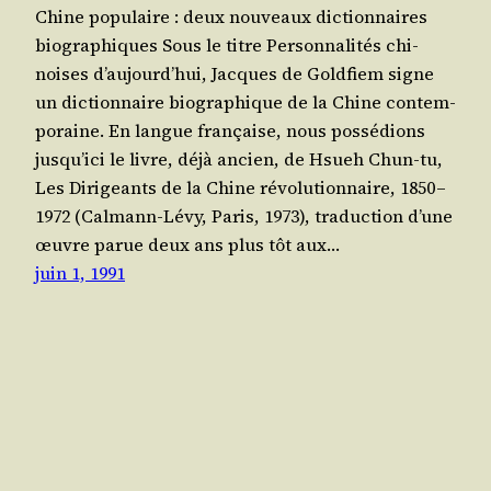
Chine populaire : deux nouveaux dictionnaires
biographiques Sous le titre Per­son­na­li­tés chi­
noises d’au­jourd’­hui, Jacques de Gold­fiem signe
un dic­tion­naire bio­gra­phique de la Chine contem­
po­raine. En langue fran­çaise, nous pos­sé­dions
jus­qu’i­ci le livre, déjà ancien, de Hsueh Chun-tu,
Les Diri­geants de la Chine révo­lu­tion­naire, 1850 –
1972 (Cal­mann-Lévy, Paris, 1973), tra­duc­tion d’une
œuvre parue deux ans plus tôt aux…
juin 1, 1991