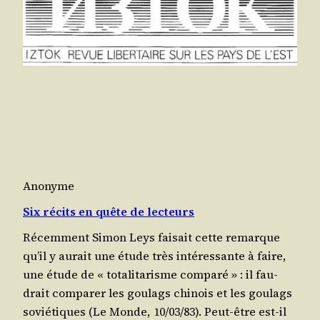
Anonyme
Six récits en quête de lecteurs
Récem­ment Simon Leys fai­sait cette remarque
qu’il y aurait une étude très inté­res­sante à faire,
une étude de « tota­li­ta­risme com­pa­ré » : il fau­
drait com­pa­rer les gou­lags chi­nois et les gou­lags
sovié­tiques (Le Monde, 10/​03/​83). Peut-être est-il