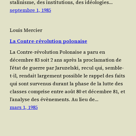
sta­li­nisme, des ins­ti­tu­tions, des idéo­lo­gies…
septembre 1, 1985
Louis Mercier
La Contre-révolution polonaise
La Contre-révo­lu­tion Polo­naise a paru en
décembre 83 soit 2 ans après la pro­cla­ma­tion de
l’é­tat de guerre par Jaru­zels­ki, recul qui, semble-
t-il, ren­dait lar­ge­ment pos­sible le rap­pel des faits
qui sont sur­ve­nus durant la phase de la lutte des
classes com­prise entre août 80 et décembre 81, et
l’a­na­lyse des évènements. Au lieu de…
mars 1, 1985