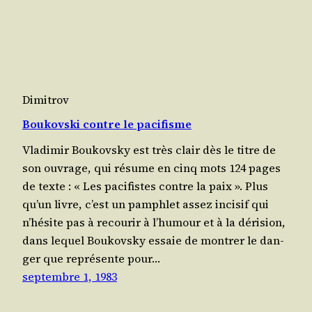
Dimitrov
Boukovski contre le pacifisme
Vla­di­mir Bou­kovs­ky est très clair dès le titre de
son ouvrage, qui résume en cinq mots 124 pages
de texte : « Les paci­fistes contre la paix ». Plus
qu’un livre, c’est un pam­phlet assez inci­sif qui
n’hé­site pas à recou­rir à l’hu­mour et à la déri­sion,
dans lequel Bou­kovs­ky essaie de mon­trer le dan­
ger que repré­sente pour…
septembre 1, 1983