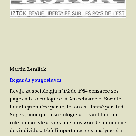
Martin Zemliak
Regards yougoslaves
Revi­ja za socio­lo­gi­ju n°1/2 de 1984 consacre ses
pages à la socio­lo­gie et à Anar­chisme et Socié­té.
Pour la pre­mière par­tie, le ton est don­né par Rudi
Supek, pour qui la socio­lo­gie « a avant tout un
rôle huma­niste », vers une plus grande auto­no­mie
des individus. D’où l’im­por­tance des ana­lyses du