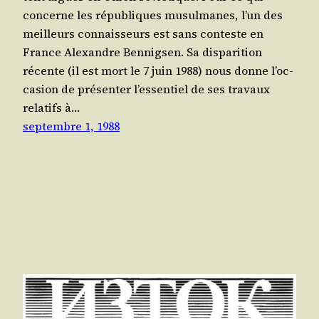
concerne les répu­bliques musul­manes, l’un des
meilleurs connais­seurs est sans conteste en
France Alexandre Ben­nig­sen. Sa dis­pa­ri­tion
récente (il est mort le 7 juin 1988) nous donne l’oc­
ca­sion de pré­sen­ter l’es­sen­tiel de ses tra­vaux
rela­tifs à…
septembre 1, 1988