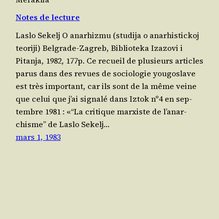
Notes de lecture
Las­lo Sekelj O ana­rhiz­mu (stu­di­ja o ana­rhis­ti­ckoj
teo­ri­ji) Bel­grade-Zagreb, Biblio­te­ka Iza­zo­vi i
Pitan­ja, 1982, 177p. Ce recueil de plu­sieurs articles
parus dans des revues de socio­lo­gie you­go­slave
est très impor­tant, car ils sont de la même veine
que celui que j’ai signa­lé dans Iztok nº4 en sep­
tembre 1981 : «“La cri­tique mar­xiste de l’a­nar­
chisme” de Las­lo Sekelj…
mars 1, 1983