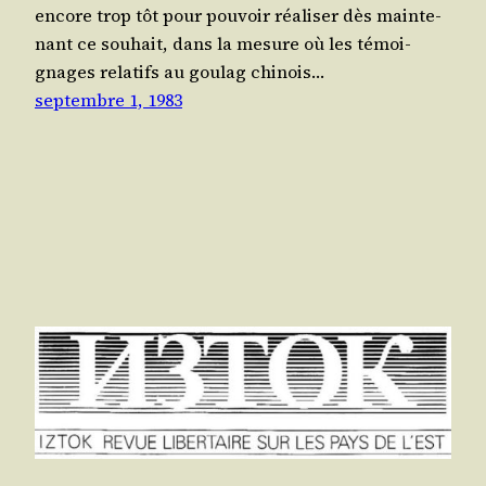
encore trop tôt pour pou­voir réa­li­ser dès main­te­
nant ce sou­hait, dans la mesure où les témoi­
gnages rela­tifs au gou­lag chi­nois…
septembre 1, 1983