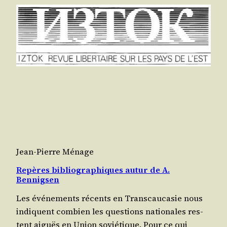
Jean-Pierre Ménage
Repères bibliographiques autur de A.
Bennigsen
Les évé­ne­ments récents en Trans­cau­ca­sie nous
indiquent com­bien les ques­tions natio­nales res­
tent aiguës en Union sovié­tique. Pour ce qui