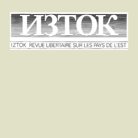
Dimitrov
Histoire du mouvement anarchiste en Bulgarie
Gueor­gui Bal­kans­ki – et un col­lec­tif – vient d’é­di­
ter une bro­chure en bul­gare sous ce titre à Paris