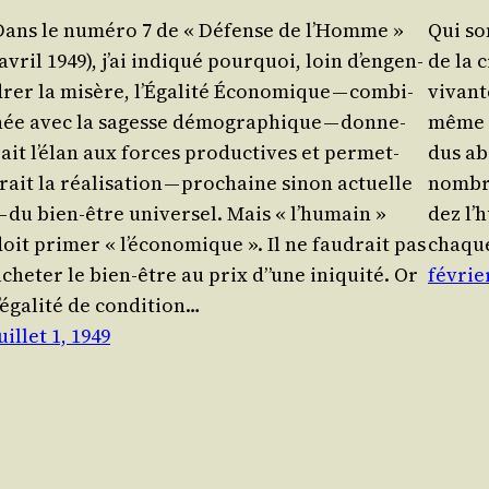
Dans le numé­ro 7 de « Défense de l’Homme »
Qui son
avril 1949), j’ai indi­qué pour­quoi, loin d’en­gen­
de la 
rer la misère, l’É­ga­li­té Éco­no­mique — com­bi­
vivante
née avec la sagesse démo­gra­phique — don­ne­
même v
ait l’é­lan aux forces pro­duc­tives et per­met­
dus abs
rait la réa­li­sa­tion — pro­chaine sinon actuelle
nombre
— du bien-être universel. Mais « l’hu­main »
dez l’
oit pri­mer « l’é­co­no­mique ». Il ne fau­drait pas
chaque 
che­ter le bien-être au prix d”une ini­qui­té. Or
février
’é­ga­li­té de condi­tion…
uillet 1, 1949