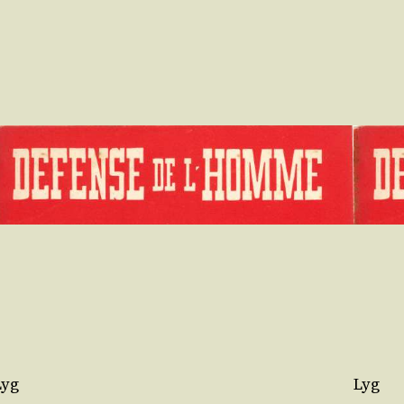
Lyg
Lyg