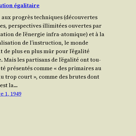
ution égalitaire
aux pro­grès tech­niques (décou­vertes
s, pers­pec­tives illi­mi­tées ouvertes par
ta­tion de l’énergie infra-ato­mique) et à la
­li­sa­tion de l’instruction, le monde
t de plus en plus mûr pour l’égalité
. Mais les par­ti­sans de l’égalité ont tou­
été pré­sen­tés comme « des pri­maires au
au trop court », comme des brutes dont
 est la…
e 1, 1949