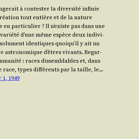
­ge­rait à contes­ter la diver­si­té infi­nie
créa­tion tout entière et de la nature
 en par­ti­cu­lier ? Il n’existe pas dans une
arié­té d’une même espèce deux indi­vi­
o­lu­ment iden­tiques quoi­qu’il y ait un
 astro­no­mique d’êtres vivants. Regar­
humanité : races dis­sem­blables et, dans
race, types dif­fé­rents par la taille, le…
 1, 1949