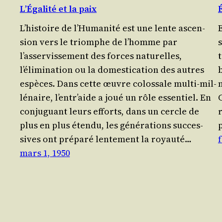
L’Égalité et la paix
L’histoire de l’Humanité est une lente ascen­
E
sion vers le triomphe de l’homme par
l’asservissement des forces natu­relles,
t
l’élimination ou la domes­ti­ca­tion des autres
espèces. Dans cette œuvre colos­sale mul­ti-mil­
lé­naire, l’entr’aide a joué un rôle essen­tiel. En
C
conju­guant leurs efforts, dans un cercle de
r
plus en plus éten­du, les géné­ra­tions suc­ces­
sives ont pré­pa­ré len­te­ment la royau­té…
f
mars 1, 1950