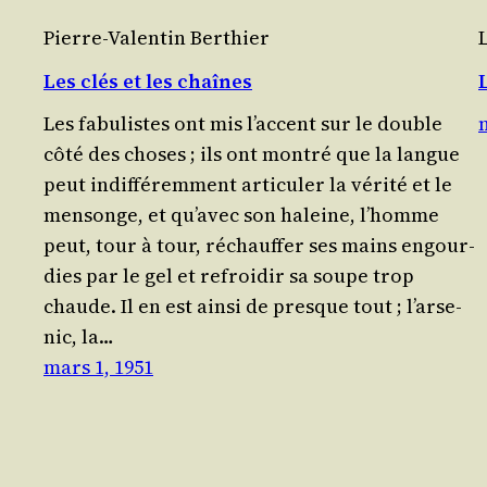
Pierre-Valentin Berthier
Les clés et les chaînes
L
Les fabu­listes ont mis l’ac­cent sur le double
côté des choses ; ils ont mon­tré que la langue
peut indif­fé­rem­ment arti­cu­ler la véri­té et le
men­songe, et qu’a­vec son haleine, l’homme
peut, tour à tour, réchauf­fer ses mains engour­
dies par le gel et refroi­dir sa soupe trop
chaude. Il en est ain­si de presque tout ; l’ar­se­
nic, la…
mars 1, 1951