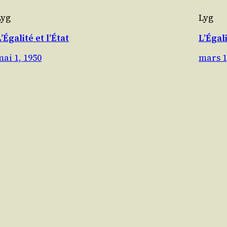
Lyg
Lyg
’Égalité et l’État
L’Égali
mai 1, 1950
mars 1