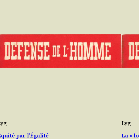
Lyg
Lyg
Équité par l’Égalité
La « lo