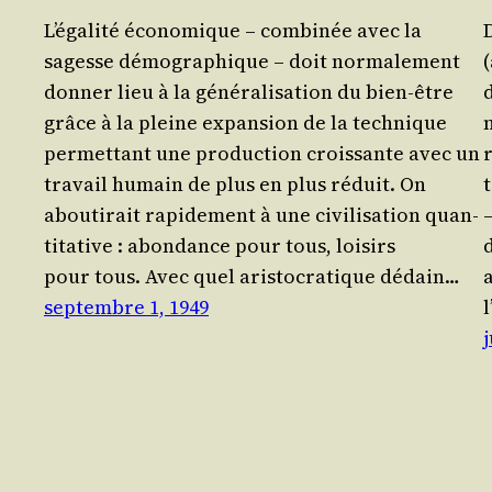
L’égalité éco­no­mique – com­bi­née avec la
sagesse démo­gra­phique – doit nor­ma­le­ment
(
don­ner lieu à la géné­ra­li­sa­tion du bien-être
d
grâce à la pleine expan­sion de la tech­nique
per­met­tant une pro­duc­tion crois­sante avec un
r
tra­vail humain de plus en plus réduit. On
t
abou­ti­rait rapi­de­ment à une civi­li­sa­tion quan­
ti­ta­tive : abon­dance pour tous, loi­sirs
d
pour tous. Avec quel aris­to­cra­tique dédain…
a
septembre 1, 1949
l
j