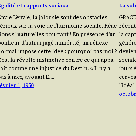
Égalité et rapports sociaux
La sol
nvie L’envie, la jalou­sie sont des obs­tacles
GRÂCE 
sérieux sur la voie de l’harmonie sociale. Réac­
récente
ions si natu­relles pour­tant ! En pré­sence d’un
la cap­
bon­heur d’autrui jugé immé­ri­té, un réflexe
géné­ra
nor­mal impose cette idée : pour­quoi pas moi ?
devien
’est la révolte ins­tinc­tive contre ce qui appa­
sociale
aît comme une injus­tice du Des­tin. « Il n’y a
jours 
pas à nier, avouait E.…
cer­ve
évrier 1, 1950
l’idéal
octobr