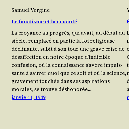
Samuel Vergine
Le fanatisme et la cruauté
La croyance au pro­grès, qui avait, au début du
siècle, rem­pla­cé en par­tie la foi reli­gieuse
m
décli­nante, subit à son tour une grave crise de
e
désaf­fec­tion en notre époque d’indicible
G
confu­sion, où la connais­sance s’avère impuis­
sante à sau­ver quoi que ce soit et où la science,
m
gra­ve­ment tou­chée dans ses aspi­ra­tions
d
morales, se trouve désho­no­rée…
janvier 1, 1949