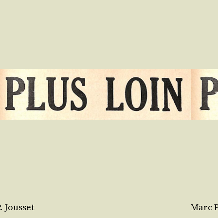
. Jousset
Marc P