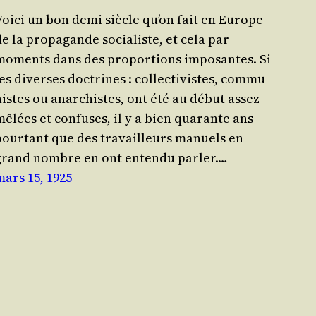
Voi­ci un bon demi siècle qu’on fait en Europe
e la pro­pa­gande socia­liste, et cela par
moments dans des pro­por­tions impo­santes. Si
es diverses doc­trines : col­lec­ti­vistes, com­mu­
nistes ou anar­chistes, ont été au début assez
mêlées et confuses, il y a bien qua­rante ans
pour­tant que des tra­vailleurs manuels en
grand nombre en ont enten­du par­ler.…
mars 15, 1925