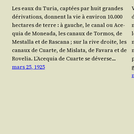
Les eaux du Turia, cap­tées par huit grandes
déri­va­tions, donnent la vie à envi­ron 10.000
d
hec­tares de terre : à gauche, le canal ou Ace­
quia de Monea­da, les canaux de Tor­mos, de
l
Mes­tal­la et de Ras­ca­na ; sur la rive droite, les
canaux de Cuarte, de Mis­la­ta, de Fava­ra et de
Rove­lia. L’A­ce­quia de Cuarte se déverse…
mars 25, 1925