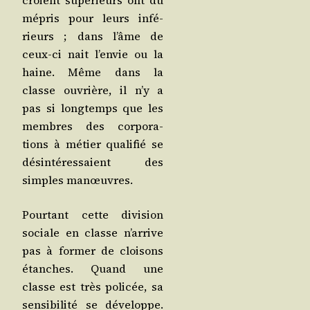
croient supé­rieurs ont du
mépris pour leurs infé­
rieurs ; dans l’âme de
ceux-ci nait l’en­vie ou la
haine. Même dans la
classe ouvrière, il n’y a
pas si long­temps que les
membres des cor­po­ra­
tions à métier qua­li­fié se
dés­in­té­res­saient des
simples manœuvres.
Pour­tant cette divi­sion
sociale en classe n’ar­rive
pas à for­mer de cloi­sons
étanches. Quand une
classe est très poli­cée, sa
sen­si­bi­li­té se déve­loppe.