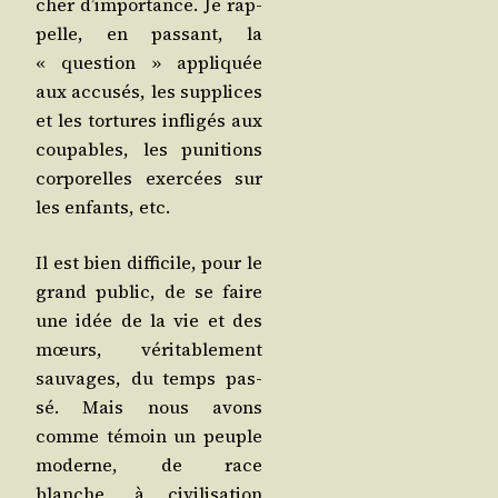
cher d’im­por­tance. Je rap­
pelle, en pas­sant, la
« ques­tion » appli­quée
aux accu­sés, les sup­plices
et les tor­tures infli­gés aux
cou­pables, les puni­tions
cor­po­relles exer­cées sur
les enfants, etc.
Il est bien dif­fi­cile, pour le
grand public, de se faire
une idée de la vie et des
mœurs, véri­ta­ble­ment
sau­vages, du temps pas­
sé. Mais nous avons
comme témoin un peuple
moderne, de race
blanche, à civi­li­sa­tion