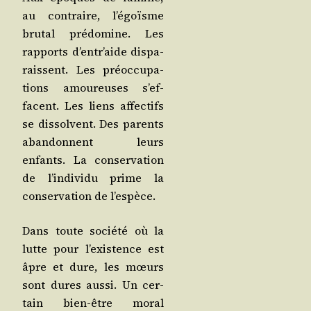
au contraire, l’égoïsme
bru­tal pré­do­mine. Les
rap­ports d’en­tr’aide dis­pa­
raissent. Les pré­oc­cu­pa­
tions amou­reuses s’ef­
facent. Les liens affec­tifs
se dis­solvent. Des parents
aban­donnent leurs
enfants. La conser­va­tion
de l’in­di­vi­du prime la
conser­va­tion de l’espèce.
Dans toute socié­té où la
lutte pour l’exis­tence est
âpre et dure, les mœurs
sont dures aus­si. Un cer­
tain bien-être moral