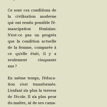
Ce sont ces condi­tions de
la civi­li­sa­tion moderne
qui ont ren­du pos­sible l’é­
man­ci­pa­tion fémi­nine.
N’est-ce pas un pro­grès
que la condi­tion actuelle
de la femme, com­pa­rée à
ce qu’elle était, il y a
seule­ment cin­quante
ans ?
En même temps, l’é­du­ca­
tion s’est trans­for­mée.
L’en­fant n’a plus la ter­reur
de l’é­cole. Il n’a plus peur
du maître, ni de ses cama­