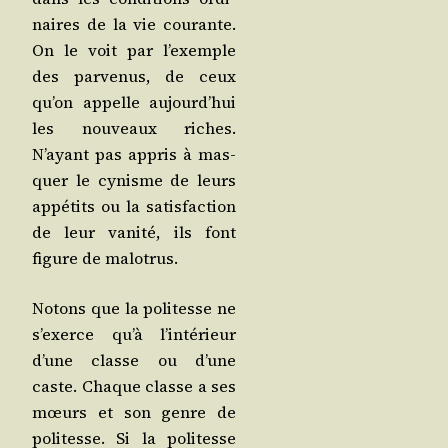
naires de la vie cou­rante.
On le voit par l’exemple
des par­ve­nus, de ceux
qu’on appelle aujourd’­hui
les nou­veaux riches.
N’ayant pas appris à mas­
quer le cynisme de leurs
appé­tits ou la satis­fac­tion
de leur vani­té, ils font
figure de malotrus.
Notons que la poli­tesse ne
s’exerce qu’à l’in­té­rieur
d’une classe ou d’une
caste. Chaque classe a ses
mœurs et son genre de
poli­tesse. Si la poli­tesse