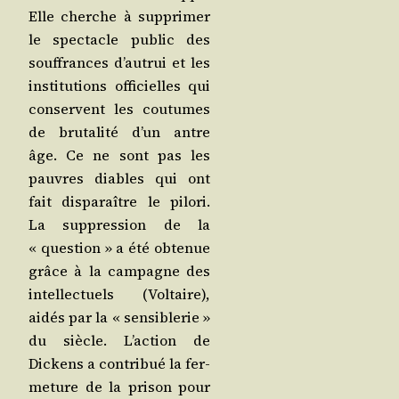
Elle cherche à sup­pri­mer
le spec­tacle public des
souf­frances d’au­trui et les
ins­ti­tu­tions offi­cielles qui
conservent les cou­tumes
de bru­ta­li­té d’un antre
âge. Ce ne sont pas les
pauvres diables qui ont
fait dis­pa­raître le pilo­ri.
La sup­pres­sion de la
« ques­tion » a été obte­nue
grâce à la cam­pagne des
intel­lec­tuels (Vol­taire),
aidés par la « sen­si­ble­rie »
du siècle. L’ac­tion de
Dickens a contri­bué la fer­
me­ture de la pri­son pour