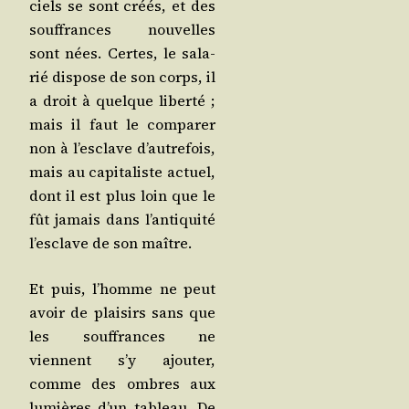
ciels se sont créés, et des
souf­frances nou­velles
sont nées. Certes, le sala­
rié dis­pose de son corps, il
a droit à quelque liber­té ;
mais il faut le com­pa­rer
non à l’es­clave d’au­tre­fois,
mais au capi­ta­liste actuel,
dont il est plus loin que le
fût jamais dans l’an­ti­qui­té
l’es­clave de son maître.
Et puis, l’homme ne peut
avoir de plai­sirs sans que
les souf­frances ne
viennent s’y ajou­ter,
comme des ombres aux
lumières d’un tableau. De