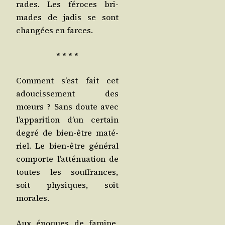
rades. Les féroces bri­
mades de jadis se sont
chan­gées en farces.
* * * *
Com­ment s’est fait cet
adou­cis­se­ment des
mœurs ? Sans doute avec
l’ap­pa­ri­tion d’un cer­tain
degré de bien-être maté­
riel. Le bien-être géné­ral
com­porte l’at­té­nua­tion de
toutes les souf­frances,
soit phy­siques, soit
morales.
Aux époques de famine,