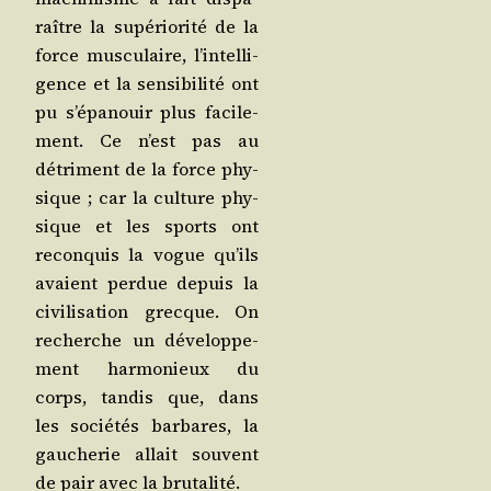
raître la supé­rio­ri­té de la
force mus­cu­laire, l’in­tel­li­
gence et la sen­si­bi­li­té ont
pu s’é­pa­nouir plus faci­le­
ment. Ce n’est pas au
détri­ment de la force phy­
sique ; car la culture phy­
sique et les sports ont
recon­quis la vogue qu’ils
avaient per­due depuis la
civi­li­sa­tion grecque. On
recherche un déve­lop­pe­
ment har­mo­nieux du
corps, tan­dis que, dans
les socié­tés bar­bares, la
gau­che­rie allait sou­vent
de pair avec la brutalité.