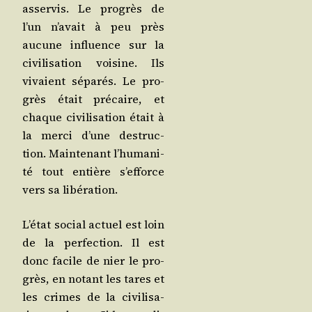
asser­vis. Le pro­grès de
l’un n’a­vait à peu près
aucune influence sur la
civi­li­sa­tion voi­sine. Ils
vivaient sépa­rés. Le pro­
grès était pré­caire, et
chaque civi­li­sa­tion était à
la mer­ci d’une des­truc­
tion. Main­te­nant l’hu­ma­ni­
té tout entière s’ef­force
vers sa libération.
L’é­tat social actuel est loin
de la per­fec­tion. Il est
donc facile de nier le pro­
grès, en notant les tares et
les crimes de la civi­li­sa­