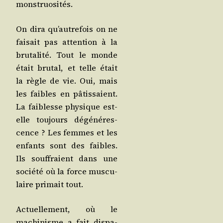
monstruosités.
On dira qu’au­tre­fois on ne
fai­sait pas atten­tion à la
bru­ta­li­té. Tout le monde
était bru­tal, et telle était
la règle de vie. Oui, mais
les faibles en pâtis­saient.
La fai­blesse phy­sique est-
elle tou­jours dégé­né­res­
cence ? Les femmes et les
enfants sont des faibles.
Ils souf­fraient dans une
socié­té où la force mus­cu­
laire pri­mait tout.
Actuel­le­ment, où le
machi­nisme a fait dis­pa­