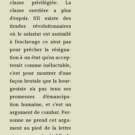
classe pri­vi­lé­giée. La
classe ouvrière a plus
d’es­poir. S’il existe des
tirades révo­lu­tion­naires
où le sala­riat est assi­mi­lé
à l’es­cla­vage ce n’est pas
pour prê­cher la rési­gna­
tion à un état qu’on accep­
te­rait comme iné­luc­table,
c’est pour mon­trer d’une
façon bru­tale que la bour­
geoi­sie n’a pas tenu ses
pro­messes d’é­man­ci­pa­
tion humaine, et c’est un
argu­ment de com­bat. Per­
sonne ne prend cet argu­
ment au pied de la lettre