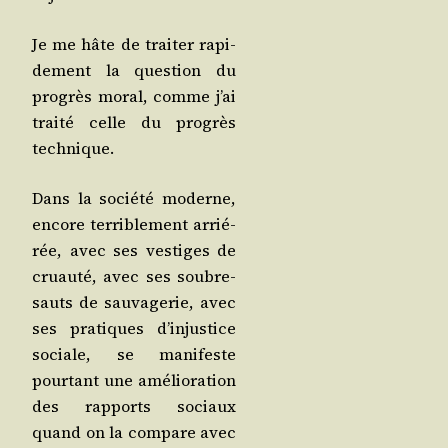
Je me hâte de trai­ter rapi­
de­ment la ques­tion du
pro­grès moral, comme j’ai
trai­té celle du pro­grès
technique.
Dans la socié­té moderne,
encore ter­ri­ble­ment arrié­
rée, avec ses ves­tiges de
cruau­té, avec ses sou­bre­
sauts de sau­va­ge­rie, avec
ses pra­tiques d’in­jus­tice
sociale, se mani­feste
pour­tant une amé­lio­ra­tion
des rap­ports sociaux
quand on la com­pare avec