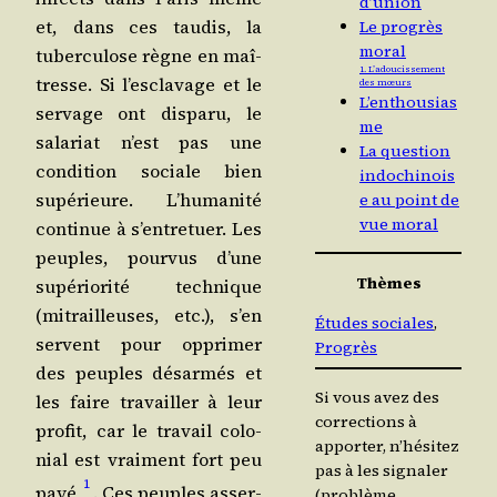
d’union
et, dans ces tau­dis, la
Le progrès
moral
tuber­cu­lose règne en maî­
1. L’adoucissement
tresse. Si l’esclavage et le
des mœurs
L’enthousias
ser­vage ont dis­pa­ru, le
me
sala­riat n’est pas une
La question
condi­tion sociale bien
indochinois
supé­rieure. L’humanité
e au point de
vue moral
conti­nue à s’en­tre­tuer. Les
peuples, pour­vus d’une
Thèmes
supé­rio­ri­té tech­nique
(mitrailleuses, etc.), s’en
Études sociales
, 
servent pour oppri­mer
Progrès
des peuples désar­més et
Si vous avez des
les faire tra­vailler à leur
corrections à
pro­fit, car le tra­vail colo­
apporter, n’hésitez
nial est vrai­ment fort peu
pas à les signaler
1
payé
. Ces peuples asser­
(problème