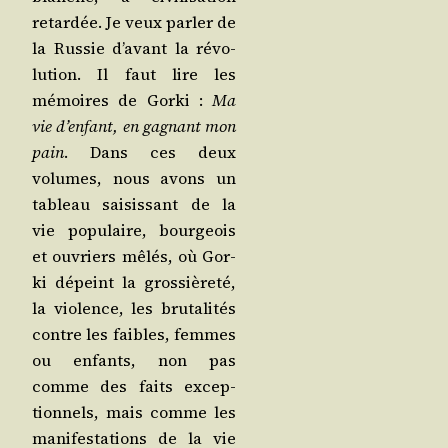
retar­dée. Je veux par­ler de
la Rus­sie d’a­vant la révo­
lu­tion. Il faut lire les
mémoires de Gor­ki :
Ma
vie d’en­fant, en gagnant mon
pain
. Dans ces deux
volumes, nous avons un
tableau sai­sis­sant de la
vie popu­laire, bour­geois
et ouvriers mêlés, où Gor­
ki dépeint la gros­siè­re­té,
la vio­lence, les bru­ta­li­tés
contre les faibles, femmes
ou enfants, non pas
comme des faits excep­
tion­nels, mais comme les
mani­fes­ta­tions de la vie