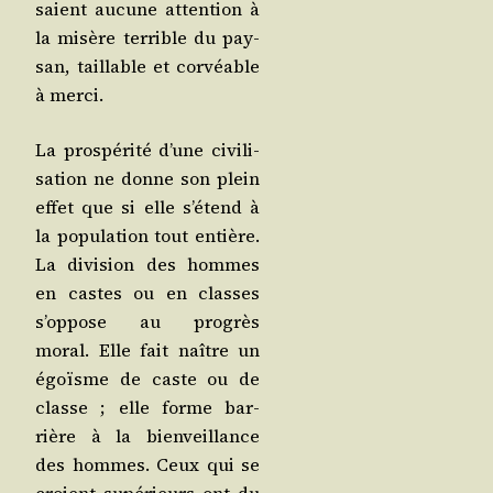
saient aucune atten­tion à
la misère ter­rible du pay­
san, taillable et cor­véable
à merci.
La pros­pé­ri­té d’une civi­li­
sa­tion ne donne son plein
effet que si elle s’é­tend à
la popu­la­tion tout entière.
La divi­sion des hommes
en castes ou en classes
s’op­pose au pro­grès
moral. Elle fait naître un
égoïsme de caste ou de
classe ; elle forme bar­
rière à la bien­veillance
des hommes. Ceux qui se