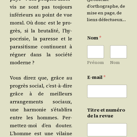
d’orthographe, de
vis ne sont pas tou­jours
mise en page, de
infé­rieurs au point de vue
liens défectueux…
moral. Où donc est le pro­
grès, si la bru­ta­li­té, l’hy­
Nom
*
po­cri­sie, la paresse et le
para­si­tisme conti­nuent à
régner dans la socié­té
moderne ?
Prénom
Nom
E-mail
*
Vous direz que, grâce au
pro­grès social, c’est-à-dire
grâce à de meilleurs
arran­ge­ments sociaux,
une har­mo­nie s’é­ta­bli­ra
Titre et numéro
de la revue
entre les hommes. Per­
met­tez-moi d’en dou­ter.
L’homme est une vilaine