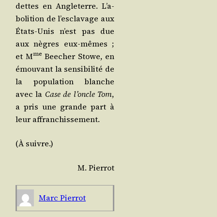
dettes en Angle­terre. L’a­
bo­li­tion de l’es­cla­vage aux
États-Unis n’est pas due
aux nègres eux-mêmes ;
me
et M
Bee­cher Stowe, en
émou­vant la sen­si­bi­li­té de
la popu­la­tion blanche
avec la
Case de l’oncle Tom
,
a pris une grande part à
leur affranchissement.
(À suivre.)
M. Pier­rot
Marc Pier­rot