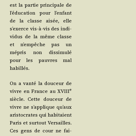
est la par­tie prin­ci­pale de
l’é­du­ca­tion pour l’en­fant
de la classe aisée, elle
s’exerce vis-à-vis des indi­
vi­dus de la même classe
et n’empêche pas un
mépris non dis­si­mu­lé
pour les pauvres mal
habillés.
On a van­té la dou­ceur de
e
vivre en France au XVIII
siècle. Cette dou­ceur de
vivre ne s’ap­plique qu’aux
aris­to­crates qui habi­taient
Paris et sur­tout Ver­sailles.
Ces gens de cour ne fai­