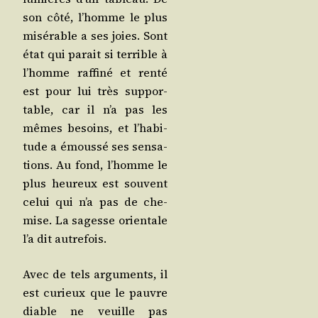
son côté, l’homme le plus
misé­rable a ses joies. Sont
état qui parait si ter­rible à
l’homme raf­fi­né et ren­té
est pour lui très sup­por­
table, car il n’a pas les
mêmes besoins, et l’ha­bi­
tude a émous­sé ses sen­sa­
tions. Au fond, l’homme le
plus heu­reux est sou­vent
celui qui n’a pas de che­
mise. La sagesse orien­tale
l’a dit autrefois.
Avec de tels argu­ments, il
est curieux que le pauvre
diable ne veuille pas