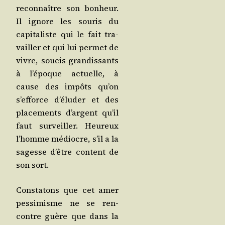
recon­naître son bon­heur.
Il ignore les sou­ris du
capi­ta­liste qui le fait tra­
vailler et qui lui per­met de
vivre, sou­cis gran­dis­sants
à l’é­poque actuelle, à
cause des impôts qu’on
s’ef­force d’é­lu­der et des
pla­ce­ments d’argent qu’il
faut sur­veiller. Heu­reux
l’homme médiocre, s’il a la
sagesse d’être content de
son sort.
Consta­tons que cet amer
pes­si­misme ne se ren­
contre guère que dans la