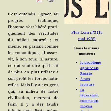
C’est enten­du : grâce au
pro­grès tech­nique,
l’homme s’est libé­ré pra­ti­
Plus Loin n°3 (15
que­ment des ser­vi­tudes
mai 1925)
du milieu natu­rel ; et
même, en par­lant comme
Dans le même
les roman­tiques, il asser­
numéro :
vit, à son tour, la nature,
le problème
ce qui veut dire qu’il sait
agraire en
de plus en plus uti­li­ser à
Russie
son pro­fit les forces natu­
À nos
lecteurs
relles. Mais il y a des gens
La
qui, au milieu de notre
fédération
civi­li­sa­tion, meurent de
comme un
faim. Il y a des tau­dis
moyen
infects dans Paris même