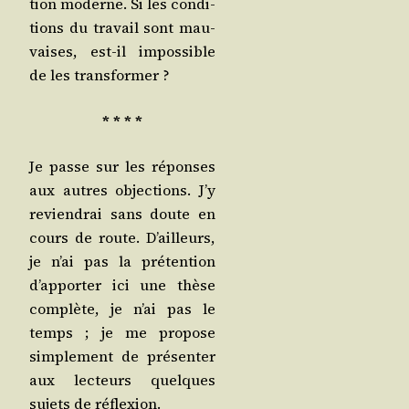
tion moderne. Si les condi­
tions du tra­vail sont mau­
vaises, est-il impos­sible
de les transformer ?
* * * *
Je passe sur les réponses
aux autres objec­tions. J’y
revien­drai sans doute en
cours de route. D’ailleurs,
je n’ai pas la pré­ten­tion
d’ap­por­ter ici une thèse
com­plète, je n’ai pas le
temps ; je me pro­pose
sim­ple­ment de pré­sen­ter
aux lec­teurs quelques
sujets de réflexion.