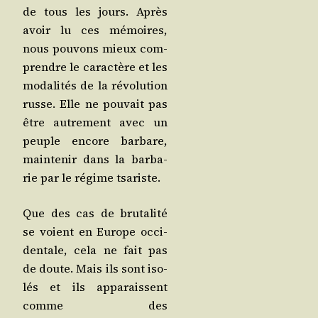
de tous les jours. Après
avoir lu ces mémoires,
nous pou­vons mieux com­
prendre le carac­tère et les
moda­li­tés de la révo­lu­tion
russe. Elle ne pou­vait pas
être autre­ment avec un
peuple encore bar­bare,
main­te­nir dans la bar­ba­
rie par le régime tsariste.
Que des cas de bru­ta­li­té
se voient en Europe occi­
den­tale, cela ne fait pas
de doute. Mais ils sont iso­
lés et ils appa­raissent
comme des