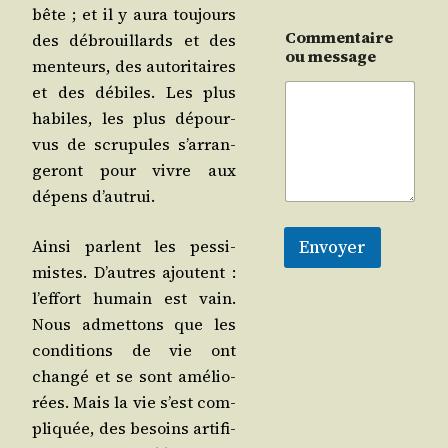
bête ; et il y aura tou­jours
Commentaire
des débrouillards et des
ou message
men­teurs, des auto­ri­taires
et des débiles. Les plus
habiles, les plus dépour­
vus de scru­pules s’ar­ran­
ge­ront pour vivre aux
dépens d’autrui.
Envoyer
Ain­si parlent les pes­si­
mistes. D’autres ajoutent :
l’ef­fort humain est vain.
Nous admet­tons que les
condi­tions de vie ont
chan­gé et se sont amé­lio­
rées. Mais la vie s’est com­
pli­quée, des besoins arti­fi­