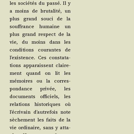
les socié­tés du pas­sé. Il y
a moins de bru­ta­li­té, un
plus grand sou­ci de la
souf­france humaine un
plus grand res­pect de la
vie, du moins dans les
condi­tions cou­rantes de
l’exis­tence. Ces consta­ta­
tions appa­raissent clai­re­
ment quand on lit les
mémoires ou la cor­res­
pon­dance pri­vée, les
docu­ments offi­ciels, les
rela­tions his­to­riques où
l’é­cri­vain d’au­tre­fois note
sèche­ment les faits de la
vie ordi­naire, sans y atta­