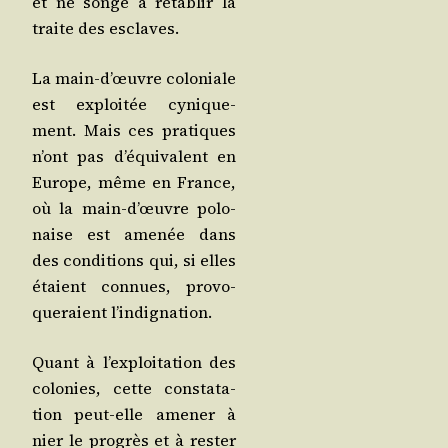
et ne songe à réta­blir la
traite des esclaves.
La main-d’œuvre colo­niale
est exploi­tée cyni­que­
ment. Mais ces pra­tiques
n’ont pas d’é­qui­valent en
Europe, même en France,
où la main-d’œuvre polo­
naise est ame­née dans
des condi­tions qui, si elles
étaient connues, pro­vo­
que­raient l’indignation.
Quant à l’ex­ploi­ta­tion des
colo­nies, cette consta­ta­
tion peut-elle ame­ner à
nier le pro­grès et à res­ter