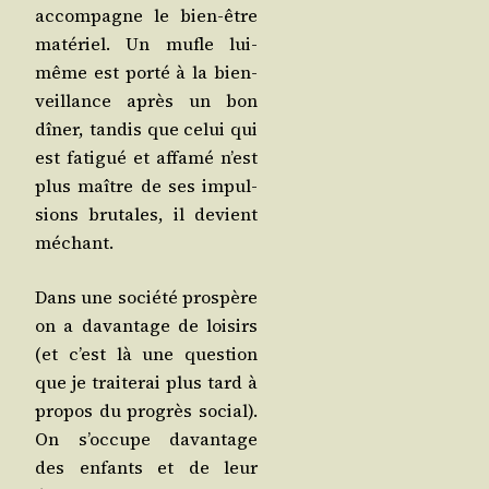
accom­pagne le bien-être
maté­riel. Un mufle lui-
même est por­té à la bien­
veillance après un bon
dîner, tan­dis que celui qui
est fati­gué et affa­mé n’est
plus maître de ses impul­
sions bru­tales, il devient
méchant.
Dans une socié­té pros­père
on a davan­tage de loi­sirs
(et c’est là une ques­tion
que je trai­te­rai plus tard à
pro­pos du pro­grès social).
On s’oc­cupe davan­tage
des enfants et de leur