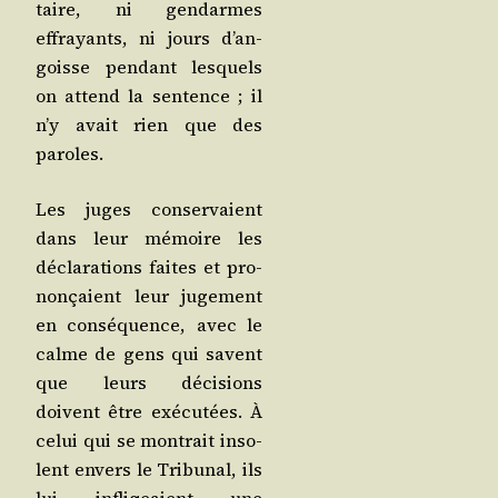
taire, ni gen­darmes
effrayants, ni jours d’an­
goisse pen­dant les­quels
on attend la sen­tence ; il
n’y avait rien que des
paroles.
Les juges conser­vaient
dans leur mémoire les
décla­ra­tions faites et pro­
non­çaient leur juge­ment
en consé­quence, avec le
calme de gens qui savent
que leurs déci­sions
doivent être exé­cu­tées. À
celui qui se mon­trait inso­
lent envers le Tri­bu­nal, ils