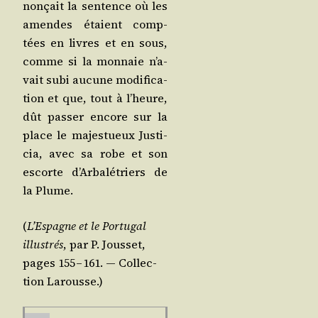
non­çait la sen­tence où les
amendes étaient comp­
tées en livres et en sous,
comme si la mon­naie n’a­
vait subi aucune modi­fi­ca­
tion et que, tout à l’heure,
dût pas­ser encore sur la
place le majes­tueux Jus­ti­
cia, avec sa robe et son
escorte d’Ar­ba­lé­triers de
la Plume.
(
L’Es­pagne et le Por­tu­gal
illus­trés
, par P. Jous­set,
pages 155 – 161. ― Col­lec­
tion Larousse.)