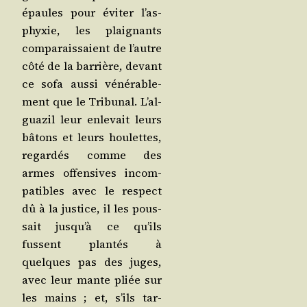
épaules pour évi­ter l’as­
phyxie, les plai­gnants
com­pa­rais­saient de l’autre
côté de la bar­rière, devant
ce sofa aus­si véné­ra­ble­
ment que le Tri­bu­nal. L’al­
gua­zil leur enle­vait leurs
bâtons et leurs hou­lettes,
regar­dés comme des
armes offen­sives incom­
pa­tibles avec le res­pect
dû à la jus­tice, il les pous­
sait jus­qu’à ce qu’ils
fussent plan­tés à
quelques pas des juges,
avec leur mante pliée sur
les mains ; et, s’ils tar­