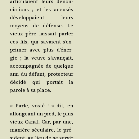
arti­cu­laient leurs dénon­
cia­tions ; et les accu­sés
déve­lop­paient leurs
moyens de défense. Le
vieux père lais­sait par­ler
ces fils, qui savaient s’ex­
pri­mer avec plus d’éner­
gie ; la veuve s’a­van­çait,
accom­pa­gnée de quelque
ami du défunt, pro­tec­teur
déci­dé qui por­tait la
parole à sa place.
« Parle, vos­té ! » dit, en
allon­geant un pied, le plus
vieux Canal. Car, par une,
manière sécu­laire, le pré­
sident, au lieu de se ser­vir