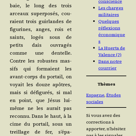
conscience
baie, le long des trois
Les charges
arceaux super­po­sés, cou­
militaires
raient trois guir­landes de
Quelques
réflexions
figu­rines, anges, rois et
économique
saints, logés sous de
s
petits dais ouvra­gés
La Huerta de
comme une den­telle.
Valence (2)
Contre les robustes mas­
Dans notre
courrier
sifs qui for­maient les
avant-corps du por­tail, on
Thèmes
voyait les douze apôtres,
mais si défi­gu­rés, si mal
Espagne
, 
Études
en point, que Jésus lui-
sociales
même ne les aurait pas
Si vous avez des
recon­nu. Dans le haut, à la
corrections à
cime du por­tail, sous un
apporter, n’hésitez
treillage de fer, s’é­pa­
pas à les signaler