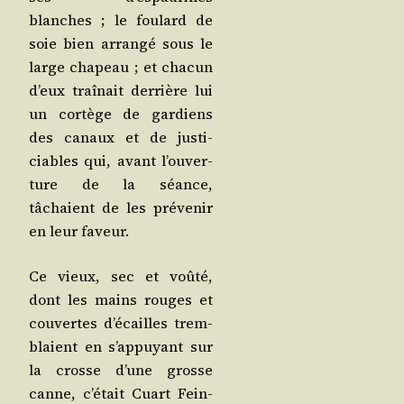
blanches ; le fou­lard de
soie bien arran­gé sous le
large cha­peau ; et cha­cun
d’eux traî­nait der­rière lui
un cor­tège de gar­diens
des canaux et de jus­ti­
ciables qui, avant l’ou­ver­
ture de la séance,
tâchaient de les pré­ve­nir
en leur faveur.
Ce vieux, sec et voû­té,
dont les mains rouges et
cou­vertes d’é­cailles trem­
blaient en s’ap­puyant sur
la crosse d’une grosse
canne, c’é­tait Cuart Fein­