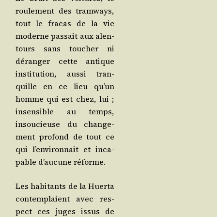
rou­le­ment des tram­ways,
tout le fra­cas de la vie
moderne pas­sait aux alen­
tours sans tou­cher ni
déran­ger cette antique
ins­ti­tu­tion, aus­si tran­
quille en ce lieu qu’un
homme qui est chez, lui ;
insen­sible au temps,
insou­cieuse du chan­ge­
ment pro­fond de tout ce
qui l’en­vi­ron­nait et inca­
pable d’au­cune réforme.
Les habi­tants de la Huer­ta
contem­plaient avec res­
pect ces juges issus de