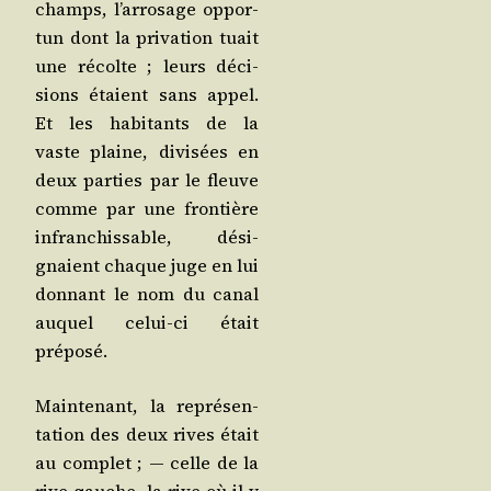
champs, l’ar­ro­sage oppor­
tun dont la pri­va­tion tuait
une récolte ; leurs déci­
sions étaient sans appel.
Et les habi­tants de la
vaste plaine, divi­sées en
deux par­ties par le fleuve
comme par une fron­tière
infran­chis­sable, dési­
gnaient chaque juge en lui
don­nant le nom du canal
auquel celui-ci était
préposé.
Main­te­nant, la repré­sen­
ta­tion des deux rives était
au com­plet ; ― celle de la