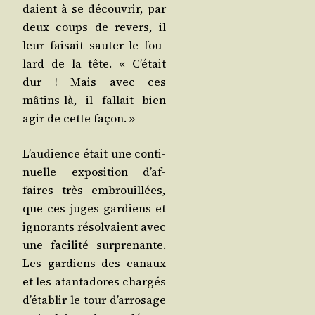
daient à se décou­vrir, par
deux coups de revers, il
leur fai­sait sau­ter le fou­
lard de la tête. « C’é­tait
dur ! Mais avec ces
mâtins-là, il fal­lait bien
agir de cette façon. »
L’au­dience était une conti­
nuelle expo­si­tion d’af­
faires très embrouillées,
que ces juges gar­diens et
igno­rants résol­vaient avec
une faci­li­té sur­pre­nante.
Les gar­diens des canaux
et les atan­ta­dores char­gés
d’é­ta­blir le tour d’ar­ro­sage