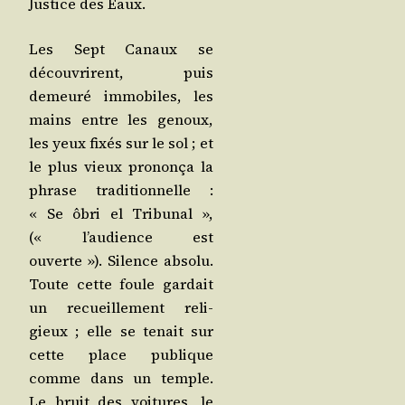
Jus­tice des Eaux.
Les Sept Canaux se
décou­vrirent, puis
demeu­ré immo­biles, les
mains entre les genoux,
les yeux fixés sur le sol ; et
le plus vieux pro­non­ça la
phrase tra­di­tion­nelle :
« Se ôbri el Tri­bu­nal »,
(« l’au­dience est
ouverte »). Silence abso­lu.
Toute cette foule gar­dait
un recueille­ment reli­
gieux ; elle se tenait sur
cette place publique
comme dans un temple.
Le bruit des voi­tures, le