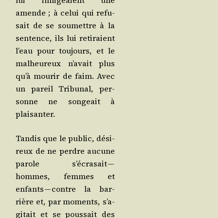
lui infli­geaient une
amende ; à celui qui refu­
sait de se sou­mettre à la
sen­tence, ils lui reti­raient
l’eau pour tou­jours, et le
mal­heu­reux n’a­vait plus
qu’à mou­rir de faim. Avec
un pareil Tri­bu­nal, per­
sonne ne son­geait à
plaisanter.
Tan­dis que le public, dési­
reux de ne perdre aucune
parole s’é­cra­sait —
hommes, femmes et
enfants — contre la bar­
rière et, par moments, s’a­
gi­tait et se pous­sait des