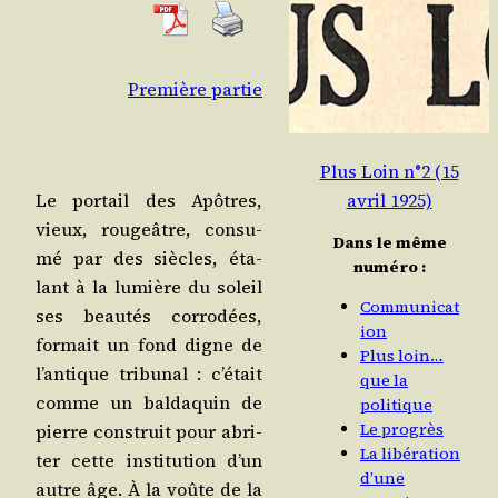
Pre­mière partie
Plus Loin n°2 (15
avril 1925)
Le por­tail des Apôtres,
vieux, rou­geâtre, consu­
Dans le même
mé par des siècles, éta­
numéro :
lant à la lumière du soleil
Communicat
ses beau­tés cor­ro­dées,
ion
for­mait un fond digne de
Plus loin…
l’an­tique tri­bu­nal : c’é­tait
que la
comme un bal­da­quin de
politique
Le progrès
pierre construit pour abri­
La libération
ter cette ins­ti­tu­tion d’un
d’une
autre âge. À la voûte de la