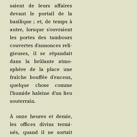
saient de leurs affaires
devant le por­tail de la
basi­lique ; et, de temps à
autre, lorsque s’ou­vraient
les portes des tam­bours
cou­vertes d’an­nonces reli­
gieuses, il se répan­dait
dans la brû­lante atmo­
sphère de la place une
fraîche bouf­fée d’en­cens,
quelque chose comme
l’hu­mide haleine d’un lieu
souterrain.
À onze heures et demie,
les offices divins ter­mi­
nés, quand il ne sor­tait