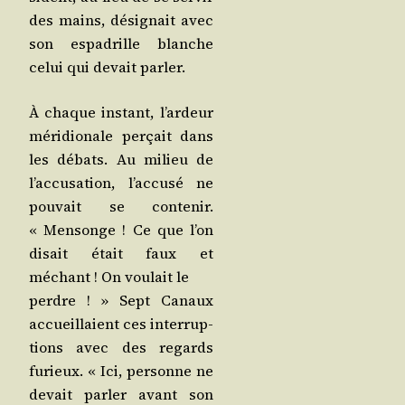
des mains, dési­gnait avec
son espa­drille blanche
celui qui devait parler.
À chaque ins­tant, l’ar­deur
méri­dio­nale per­çait dans
les débats. Au milieu de
l’ac­cu­sa­tion, l’ac­cu­sé ne
pou­vait se conte­nir.
« Men­songe ! Ce que l’on
disait était faux et
méchant ! On vou­lait le
perdre ! » Sept Canaux
accueillaient ces inter­rup­
tions avec des regards
furieux. « Ici, per­sonne ne
devait par­ler avant son