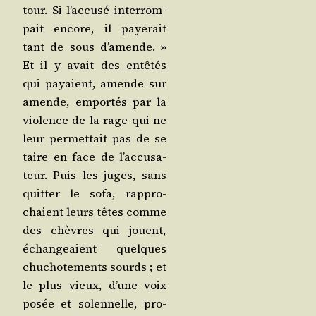
tour. Si l’ac­cu­sé inter­rom­
pait encore, il paye­rait
tant de sous d’a­mende. »
Et il y avait des entê­tés
qui payaient, amende sur
amende, empor­tés par la
vio­lence de la rage qui ne
leur per­met­tait pas de se
taire en face de l’ac­cu­sa­
teur. Puis les juges, sans
quit­ter le sofa, rap­pro­
chaient leurs têtes comme
des chèvres qui jouent,
échan­geaient quelques
chu­cho­te­ments sourds ; et
le plus vieux, d’une voix
posée et solen­nelle, pro­