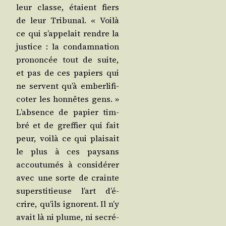
leur classe, étaient fiers
de leur Tri­bu­nal. « Voi­là
ce qui s’ap­pe­lait rendre la
jus­tice : la condam­na­tion
pro­non­cée tout de suite,
et pas de ces papiers qui
ne servent qu’à ember­li­fi­
co­ter les hon­nêtes gens. »
L’ab­sence de papier tim­
bré et de gref­fier qui fait
peur, voi­là ce qui plai­sait
le plus à ces pay­sans
accou­tu­més à consi­dé­rer
avec une sorte de crainte
super­sti­tieuse l’art d’é­
crire, qu’ils ignorent. Il n’y
avait là ni plume, ni secré­