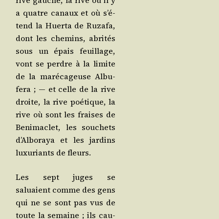
rive gauche, la rive où il y
a quatre canaux et où s’é­
tend la Huer­ta de Ruza­fa,
dont les che­mins, abri­tés
sous un épais feuillage,
vont se perdre à la limite
de la maré­ca­geuse Albu­
fe­ra ; ― et celle de la rive
droite, la rive poé­tique, la
rive où sont les fraises de
Beni­ma­clet, les sou­chets
d’Al­bo­raya et les jar­dins
luxu­riants de fleurs.
Les sept juges se
saluaient comme des gens
qui ne se sont pas vus de
toute la semaine ; ils cau­