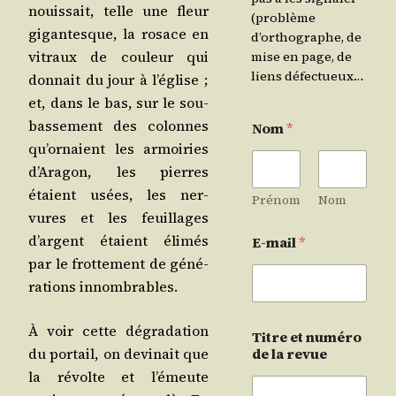
nouis­sait, telle une fleur
(problème
gigan­tesque, la rosace en
d’orthographe, de
vitraux de cou­leur qui
mise en page, de
liens défectueux…
don­nait du jour à l’é­glise ;
et, dans le bas, sur le sou­
bas­se­ment des colonnes
Nom
*
qu’or­naient les armoi­ries
d’A­ra­gon, les pierres
étaient usées, les ner­
Prénom
Nom
vures et les feuillages
d’argent étaient éli­més
E-mail
*
par le frot­te­ment de géné­
ra­tions innombrables.
À voir cette dégra­da­tion
Titre et numéro
du por­tail, on devi­nait que
de la revue
la révolte et l’é­meute