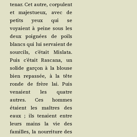
te­nar. Cet autre, cor­pu­lent
et majes­tueux, avec de
petits yeux qui se
voyaient à peine sous les
deux poi­gnées de poils
blancs qui lui ser­vaient de
sour­cils, c’é­tait Mis­la­ta.
Puis c’é­tait Ras­ca­na, un
solide gar­çon à la blouse
bien repas­sée, à la tête
ronde de frère lai. Puis
venaient les quatre
autres. Ces hommes
étaient les maîtres des
eaux ; ils tenaient entre
leurs mains la vie des
familles, la nour­ri­ture des