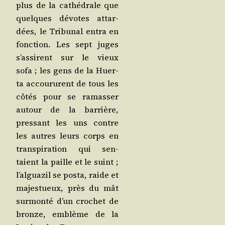
plus de la cathé­drale que
quelques dévotes attar­
dées, le Tri­bu­nal entra en
fonc­tion. Les sept juges
s’as­sirent sur le vieux
sofa ; les gens de la Huer­
ta accou­rurent de tous les
côtés pour se ramas­ser
autour de la bar­rière,
pres­sant les uns contre
les autres leurs corps en
trans­pi­ra­tion qui sen­
taient la paille et le suint ;
l’al­gua­zil se pos­ta, raide et
majes­tueux, près du mât
sur­mon­té d’un cro­chet de
bronze, emblème de la