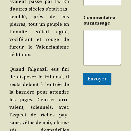
avaient pas­sé par là. En
d’autres siècles s’é­tait ras­
sem­blé, près de ces
Commentaire
ou message
pierres, tout un peuple en
tumulte, s’é­tait agi­té,
voci­fé­rant et rouge de
fureur, le Valen­cia­nisme
séditieux.
Quand l’al­gua­zil eut fini
de dis­po­ser le tri­bu­nal, il
Envoyer
res­ta debout à l’en­trée de
la bar­rière pour attendre
les juges. Ceux-ci arri­
vaient, solen­nels, avec
l’as­pect de riches pay­
sans, vêtus de noir, chaus­
sés d’es­pa­drilles